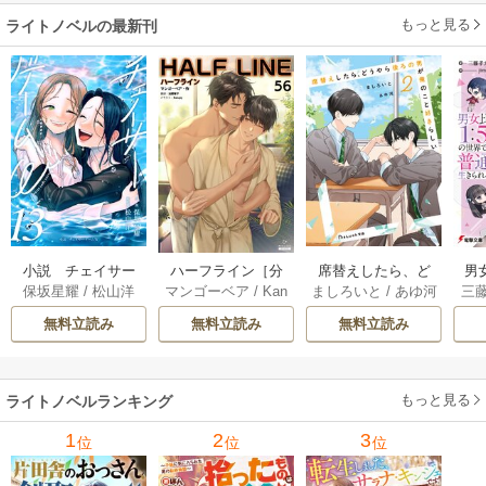
を掴み取る～
もっと見る
ライトノベルの最新刊
小説 チェイサー
席替えしたら、ど
男
ハーフライン［分
保坂星耀
/
松山洋
ましろいと
/
あゆ河
三
マンゴーベア
/
Kan
ゲームW 13巻
うやら後ろの男が
で
冊版] 56巻
apy
/
加藤智子
俺のこと好きらし
れる
無料立読み
無料立読み
無料立読み
い 2巻
もっと見る
ライトノベルランキング
1
2
3
位
位
位