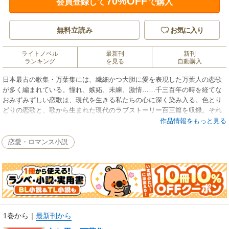
70%OFF
会員登録して
で購入
無料立読み
お気に入り
ライトノベル
最新刊
新刊
ランキング
を見る
自動購入
日本最古の歌集・万葉集には、繊細かつ大胆に愛を表現した万葉人の恋歌
が多く編まれている。憧れ、嫉妬、未練、激情……千三百年の時を経てな
おみずみずしい恋歌は、現代を生きる私たちの心に深く染み入る。色とり
どりの恋歌と、歌から生まれた現代のラブストーリー百三篇を収録。それ
ぞれの歌には現代語訳と解説付き。
作品情報をもっと見る
「万葉集を紐解くとき、わたしは人の肌触りやぬくもりを感じ、時として
恋愛・ロマンス小説
それらに慰められ、勇気づけられます。そして、またときめく恋をしたく
なってしまうのです」（前書きより）
1巻から
｜
最新刊から