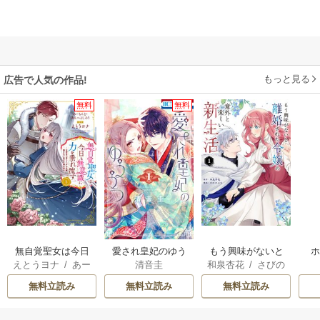
もっと見る
広告で人気の作品!
無料
無料
無自覚聖女は今日
愛され皇妃のゆう
もう興味がないと
えとうヨナ
/
あー
清音圭
和泉杏花
/
さびの
も無意識に力を垂
うつ
離婚された令嬢の
もんど
/
あんべよ
ぶち
れ流す ～公爵家
意外と楽しい新生
無料立読み
無料立読み
無料立読み
しろう
の落ちこぼれ令
活
嬢、嫁ぎ先で幸せ