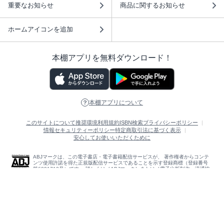
重要なお知らせ
商品に関するお知らせ
ホームアイコンを追加
本棚アプリを無料ダウンロード！
本棚アプリについて
このサイトについて
推奨環境
利用規約
ISBN検索
プライバシーポリシー
情報セキュリティーポリシー
特定商取引法に基づく表示
安心してお使いいただくために
ABJマークは、この電子書店・電子書籍配信サービスが、 著作権者からコンテ
ンツ使用許諾を得た正規版配信サービスであることを示す登録商標（登録番号
第6091713号）です。 詳しくは［ABJマーク］または［電子出版制作・流通協
議会］で検索してください。
(C)NTTソルマーレ