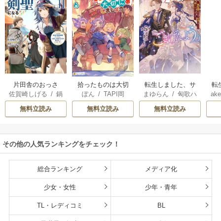
片田舎のおっさ
拾ったものは大切
転生しました、サ
転
佐賀崎しげる
/
鍋
ぽん
/
TAPI岡
まゆらん
/
匈歌ハ
ake
ん、剣聖になる
にしましょう ～子
ラナ・キンジェで
帝
島テツヒロ
トリ
～ただの田舎の剣
狼に気に入られた
す。ごきげんよ
る
無料立読み
無料立読み
無料立読み
術師範だったの
男の転移物語～
う。
に、大成した弟子
たちが俺を放って
その他の人気ランキングをチェック！
くれない件～
総合ランキング
メディア化
少女・女性
少年・青年
TL・レディコミ
BL