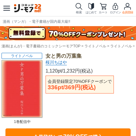
検索
はじめて
カート
ログイン
会員登録
漫画（マンガ）・電子書籍が国内最大級!!
漫画(まんが)・電子書籍のコミックシーモアTOP
ライトノベル
ライトノベル
女と男の万葉集
ライトノベル
桜川ちはや
1,120pt/1,232円(税込)
会員登録限定70%OFFクーポンで
336pt/369円(税込)
1巻配信中