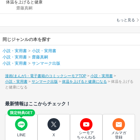
体温を上げると健康
齋藤真嗣
になる
もっと見る
同じジャンルの本を探す
小説・実用書
>
小説・実用書
小説・実用書
>
齋藤真嗣
小説・実用書
>
サンマーク出版
漫画(まんが)・電子書籍のコミックシーモアTOP
小説・実用書
小説・実用書
サンマーク出版
体温を上げると健康になる
体温を上げる
と健康になる
最新情報はここからチェック！
限定特典GET
シーモア
メルマガ
LINE
X
ちゃんねる
登録