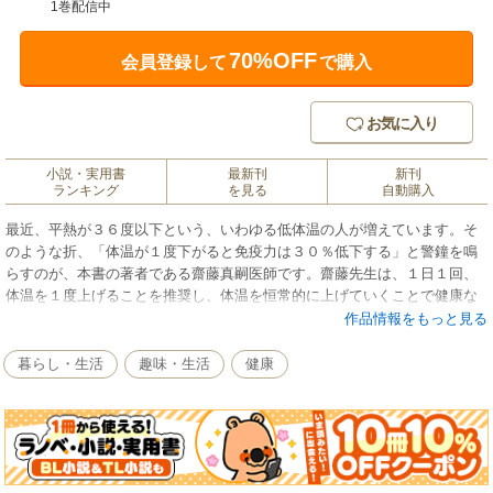
1巻配信中
70%OFF
会員登録して
で購入
お気に入り
小説・実用書
最新刊
新刊
ランキング
を見る
自動購入
最近、平熱が３６度以下という、いわゆる低体温の人が増えています。そ
のような折、「体温が１度下がると免疫力は３０％低下する」と警鐘を鳴
らすのが、本書の著者である齋藤真嗣医師です。齋藤先生は、１日１回、
体温を１度上げることを推奨し、体温を恒常的に上げていくことで健康な
体を手に入れることができると提唱しています。では、どうすれば体温を
作品情報をもっと見る
上げていくことができるのか。ひと言でいうと、「筋肉を鍛えることで基
礎代謝量が増え、平熱が上がっていく」とのこと。「体温アップ健康法」
暮らし・生活
趣味・生活
健康
と名づけられたこの方法を実践すれば、「病気の人は健康に、体調のすぐ
れない人は元気に、健康な人はより美しくなる」というのです。これまで
の常識を打ち破る「体温を上げて健康になる方法」に触れてみてくださ
い。