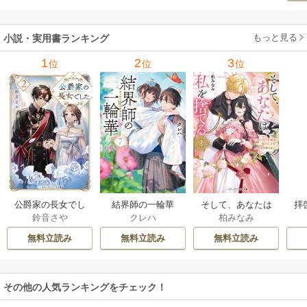
もっと見る
小説・実用書ランキング
1
2
3
位
位
位
公爵家の長女でし
結界師の一輪華
そして、あなたは
拝
鈴音さや
クレハ
柏みなみ
た
私を捨てる
様
無料立読み
無料立読み
無料立読み
その他の人気ランキングをチェック！