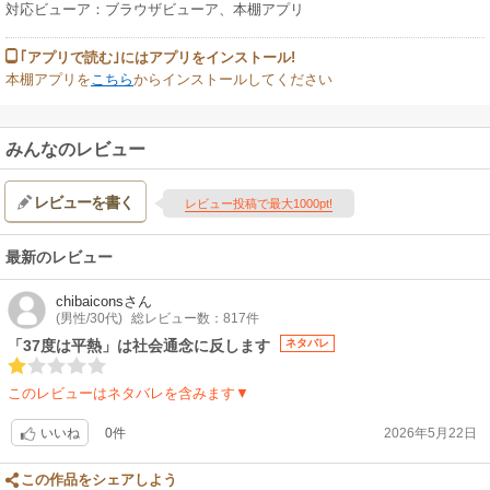
対応ビューア：ブラウザビューア、本棚アプリ
｢アプリで読む｣にはアプリをインストール!
本棚アプリを
こちら
からインストールしてください
みんなのレビュー
レビューを書く
レビュー投稿で最大1000pt!
最新のレビュー
chibaicons
さん
(男性/30代)
総レビュー数：817件
「37度は平熱」は社会通念に反します
ネタバレ
このレビューはネタバレを含みます▼
0件
2026年5月22日
いいね
この作品をシェアしよう