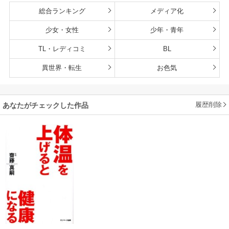
総合ランキング
メディア化
少女・女性
少年・青年
TL・レディコミ
BL
異世界・転生
お色気
履歴削除
あなたがチェックした作品