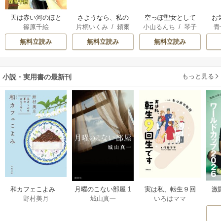
天は赤い河のほと
さようなら、私の
空っぽ聖女として
お
篠原千絵
片桐いくみ
/
頼爾
小山るんち
/
琴子
青
り
冷遇生活 ～パーテ
捨てられたはず
ィーで声をかけて
が、嫁ぎ先の皇帝
無料立読み
無料立読み
無料立読み
きたのがヤバい男
陛下に溺愛されて
だった件
います
もっと見る
小説・実用書の最新刊
激
和カフェこよみ
月曜のこない部屋 1
実は私、転生９回
野村美月
城山真一
いろはママ
前
五月くんの夏のお
巻
生です マンガ
ー
もてなし 1巻
私の前世物語 1巻