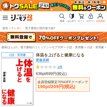
検索
はじめて
カート
ログイン
会員登録
漫画（マンガ）・電子書籍が国内最大級!!
漫画(まんが)・電子書籍のコミックシーモアTOP
小説・実用書
小説・実用書
体温を上げると健康になる
小説・実用書
齋藤真嗣
1件
636pt/699円(税込)
会員登録限定70%OFFクーポンで
190pt/209円(税込)