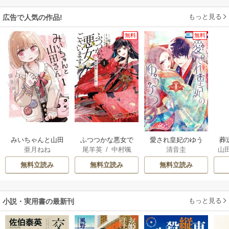
もっと見る
広告で人気の作品!
無料
無料
みいちゃんと山田
ふつつかな悪女で
愛され皇妃のゆう
葬
亜月ねね
尾羊英
/
中村颯
清音圭
山
さん
はございますが ～
うつ
希
/
ゆき哉
雛宮蝶鼠とりかえ
無料立読み
無料立読み
無料立読み
伝～
もっと見る
小説・実用書の最新刊