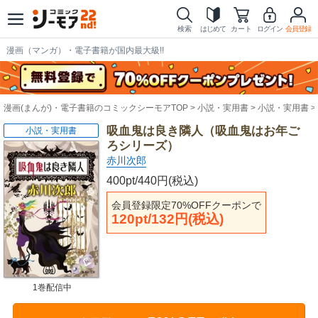
検索
はじめて
カート
ログイン
会員登録
漫画（マンガ）・電子書籍が国内最大級!!
漫画(まんが)・電子書籍のコミックシーモアTOP
小説・実用書
小説・実用書
吸血鬼は良き隣人（吸血鬼はお年ご
小説・実用書
ろシリーズ）
赤川次郎
400pt/440円(税込)
会員登録限定70%OFFクーポンで
120pt/132円(税込)
1巻配信中