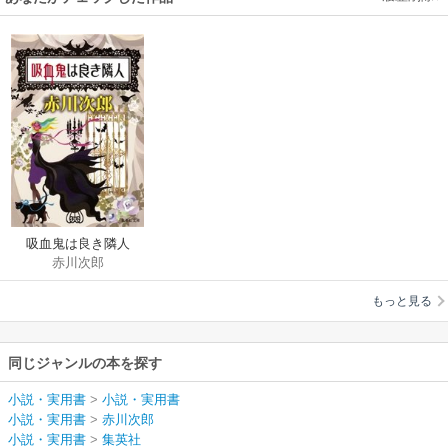
吸血鬼は良き隣人
赤川次郎
（吸血鬼はお年ごろ
シリーズ）
もっと見る
同じジャンルの本を探す
小説・実用書
>
小説・実用書
小説・実用書
>
赤川次郎
小説・実用書
>
集英社