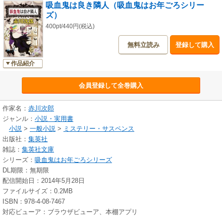
吸血鬼は良き隣人（吸血鬼はお年ごろシリー
ズ）
400pt/440円(税込)
無料立読み
登録して購入
作品紹介
会員登録して全巻購入
作家名：
赤川次郎
ジャンル：
小説・実用書
小説
>
一般小説
>
ミステリー・サスペンス
出版社：
集英社
雑誌：
集英社文庫
シリーズ：
吸血鬼はお年ごろシリーズ
DL期限：無期限
配信開始日：2014年5月28日
ファイルサイズ：0.2MB
ISBN：978-4-08-7467
対応ビューア：ブラウザビューア、本棚アプリ