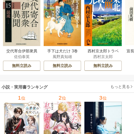
交代寄合伊那衆異
手下は犬だけ 3巻
西村京太郎トラベ
宣長
佐伯泰英
風野真知雄
西村京太郎
聞 15巻
ルミステリー・セ
レクション 2巻
無料立読み
無料立読み
無料立読み
もっと見る
小説・実用書ランキング
1
2
3
位
位
位