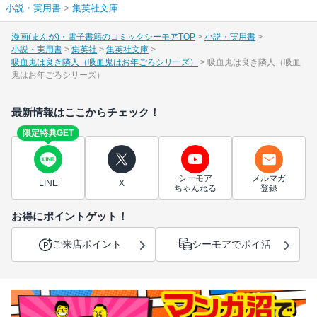
小説・実用書
>
集英社文庫
漫画(まんが)・電子書籍のコミックシーモアTOP
小説・実用書
小説・実用書
集英社
集英社文庫
吸血鬼は良き隣人（吸血鬼はお年ごろシリーズ）
吸血鬼は良き隣人（吸血
鬼はお年ごろシリーズ）
最新情報はここからチェック！
限定特典GET
シーモア
メルマガ
LINE
X
ちゃんねる
登録
お得にポイントゲット！
ご来店ポイント
シーモアでポイ活