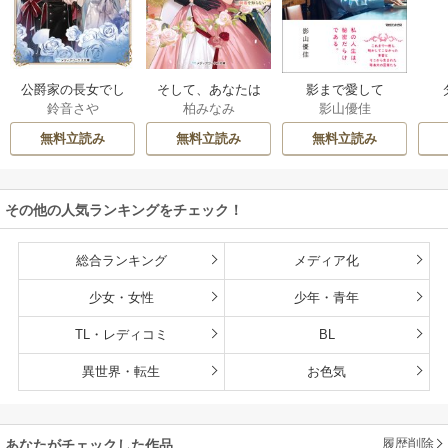
公爵家の長女でし
そして、あなたは
影まで愛して
鈴音さや
柏みなみ
影山優佳
た
私を捨てる
無料立読み
無料立読み
無料立読み
その他の人気ランキングをチェック！
総合ランキング
メディア化
少女・女性
少年・青年
TL・レディコミ
BL
異世界・転生
お色気
履歴削除
あなたがチェックした作品