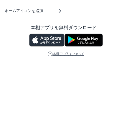
ホームアイコンを追加
本棚アプリを無料ダウンロード！
本棚アプリについて
このサイトについて
推奨環境
利用規約
ISBN検索
プライバシーポリシー
情報セキュリティーポリシー
特定商取引法に基づく表示
安心してお使いいただくために
ABJマークは、この電子書店・電子書籍配信サービスが、 著作権者からコンテ
ンツ使用許諾を得た正規版配信サービスであることを示す登録商標（登録番号
第6091713号）です。 詳しくは［ABJマーク］または［電子出版制作・流通協
議会］で検索してください。
(C)NTTソルマーレ