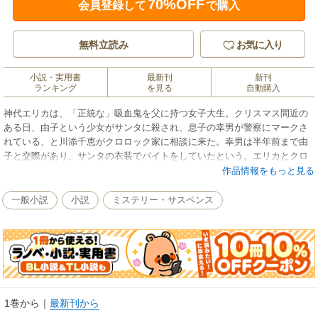
70%OFF
会員登録して
で購入
無料立読み
お気に入り
小説・実用書
最新刊
新刊
ランキング
を見る
自動購入
神代エリカは、「正統な」吸血鬼を父に持つ女子大生。クリスマス間近の
ある日、由子という少女がサンタに殺され、息子の幸男が警察にマークさ
れている、と川添千恵がクロロック家に相談に来た。幸男は半年前まで由
子と交際があり、サンタの衣装でバイトをしていたという。エリカとクロ
ロックは早速、事件解決に乗り出すけれど!? 表題作のほか、「吸血鬼と
作品情報をもっと見る
雪男」を収録。大好評シリーズ!!
一般小説
小説
ミステリー・サスペンス
1巻から
｜
最新刊から