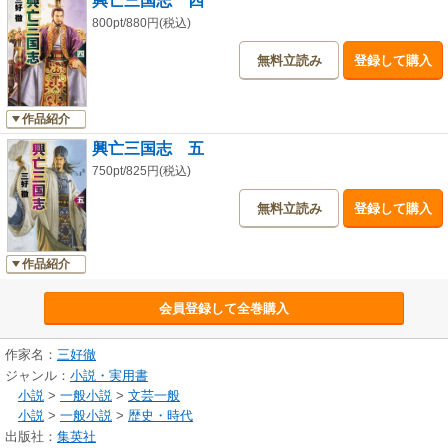
興亡三国志 四
800pt/880円(税込)
無料立読み
登録して購入
作品紹介
興亡三国志 五
750pt/825円(税込)
無料立読み
登録して購入
作品紹介
会員登録して全巻購入
作家名：
三好徹
ジャンル：
小説・実用書
小説
>
一般小説
>
文芸一般
小説
>
一般小説
>
歴史・時代
出版社：
集英社