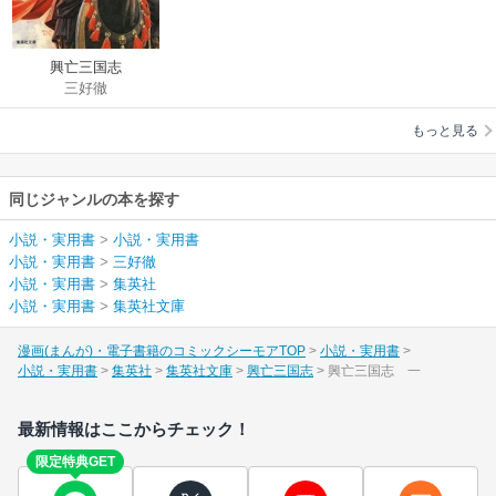
興亡三国志
三好徹
もっと見る
同じジャンルの本を探す
小説・実用書
>
小説・実用書
小説・実用書
>
三好徹
小説・実用書
>
集英社
小説・実用書
>
集英社文庫
漫画(まんが)・電子書籍のコミックシーモアTOP
小説・実用書
小説・実用書
集英社
集英社文庫
興亡三国志
興亡三国志 一
最新情報はここからチェック！
限定特典GET