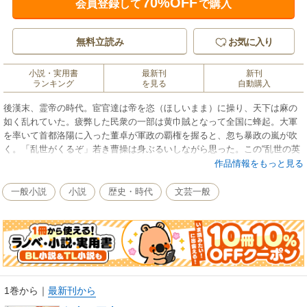
70%OFF
会員登録して
で購入
無料立読み
お気に入り
小説・実用書
最新刊
新刊
ランキング
を見る
自動購入
後漢末、霊帝の時代。宦官達は帝を恣（ほしいまま）に操り、天下は麻の
如く乱れていた。疲弊した民衆の一部は黄巾賊となって全国に蜂起。大軍
を率いて首都洛陽に入った董卓が軍政の覇権を握ると、忽ち暴政の嵐が吹
く。「乱世がくるぞ」若き曹操は身ぶるいしながら思った。この“乱世の英
雄”曹操を中心に群雄たちが繰り広げる壮大な歴史ロマン「三好三国志」全
作品情報をもっと見る
五巻。
一般小説
小説
歴史・時代
文芸一般
1巻から
｜
最新刊から