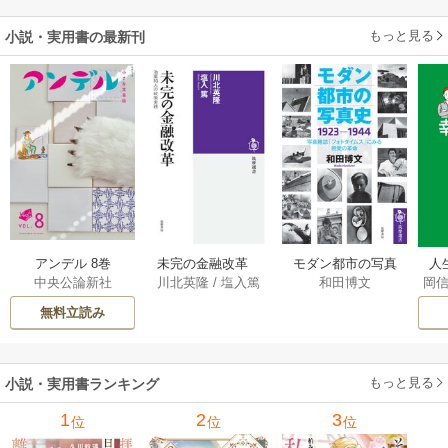
もっと見る
小説・実用書の最新刊
アンデル 8巻
未完の金融改革
モダン都市の写真
人
中央公論新社
川北英隆
/
塩入篤
和田博文
岡
――池尾和人の政
史 1923－1944
教
策実践 1巻
――写真雑誌「フ
の
無料立読み
ォトタイムス」に
みる視覚の革命 1巻
もっと見る
小説・実用書ランキング
1
2
3
位
位
位