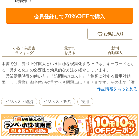
1巻配信中
70%OFF
会員登録して
で購入
お気に入り
小説・実用書
最新刊
新刊
ランキング
を見る
自動購入
本書では、売り上げ拡大という目標を現実化する上でも、キーワードとな
る「見える化」の必要性と効果的な方法を紹介しています。
「営業活動時間の使い方」「訪問時のコスト」「集客に対する費用対効
果」→→営業組織全体が改善すべき問題点はさまざまです。その上で「誰
が」「何を」「どのように」実行していくかを明確にすることこそ、「見
作品情報をもっと見る
える化」なのです。本書を読んで、営業組織内の「見える化」を行いまし
ょう！
ビジネス・経済
ビジネス・政治
実用