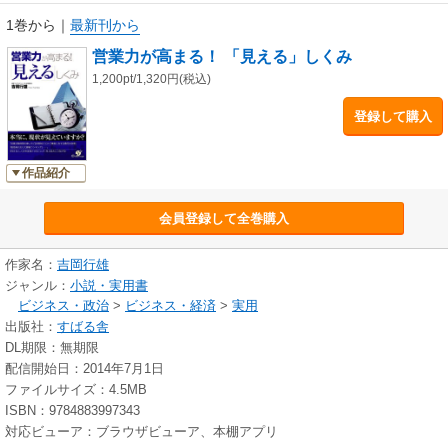
1巻から
｜
最新刊から
営業力が高まる！ 「見える」しくみ
1,200pt/1,320円(税込)
登録して購入
作品紹介
会員登録して全巻購入
作家名：
吉岡行雄
ジャンル：
小説・実用書
ビジネス・政治
>
ビジネス・経済
>
実用
出版社：
すばる舎
DL期限：無期限
配信開始日：2014年7月1日
ファイルサイズ：4.5MB
ISBN：9784883997343
対応ビューア：ブラウザビューア、本棚アプリ