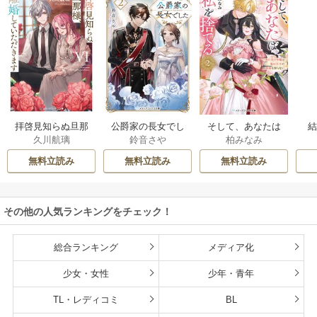
拝啓見知らぬ旦那
公爵家の長女でし
そして、あなたは
久川航璃
鈴音さや
柏みなみ
様、離婚していた
た
私を捨てる
だきます
無料立読み
無料立読み
無料立読み
その他の人気ランキングをチェック！
総合ランキング
メディア化
少女・女性
少年・青年
TL・レディコミ
BL