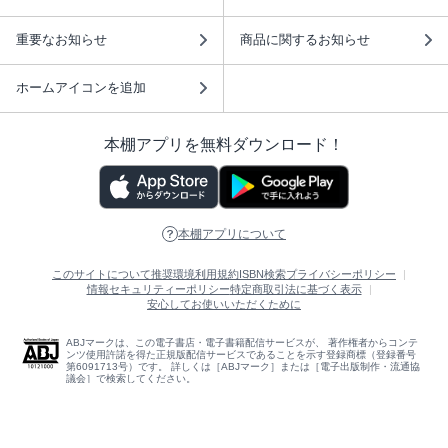
重要なお知らせ
商品に関するお知らせ
ホームアイコンを追加
本棚アプリを無料ダウンロード！
本棚アプリについて
このサイトについて
推奨環境
利用規約
ISBN検索
プライバシーポリシー
情報セキュリティーポリシー
特定商取引法に基づく表示
安心してお使いいただくために
ABJマークは、この電子書店・電子書籍配信サービスが、 著作権者からコンテ
ンツ使用許諾を得た正規版配信サービスであることを示す登録商標（登録番号
第6091713号）です。 詳しくは［ABJマーク］または［電子出版制作・流通協
議会］で検索してください。
(C)NTTソルマーレ