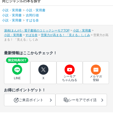
同じジャンルの本を探す
小説・実用書
>
小説・実用書
小説・実用書
>
吉岡行雄
小説・実用書
>
すばる舎
漫画(まんが)・電子書籍のコミックシーモアTOP
小説・実用書
小説・実用書
すばる舎
営業力が高まる！ 「見える」しくみ
営業力が高
まる！ 「見える」しくみ
最新情報はここからチェック！
限定特典GET
シーモア
メルマガ
LINE
X
ちゃんねる
登録
お得にポイントゲット！
ご来店ポイント
シーモアでポイ活