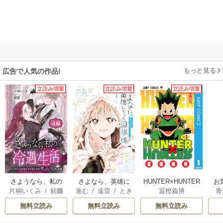
もっと見る
広告で人気の作品!
立読み増量
立読み増量
立読み増量
さようなら、私の
さよなら、英雄に
HUNTER×HUNTER
お
片桐いくみ
/
頼爾
進む
/
遠雷
/
とき
冨樫義博
青
冷遇生活 ～パーテ
なった旦那様 ～
モノクロ版
間
ィーで声をかけて
ただ祈るだけの役
無料立読み
無料立読み
無料立読み
きたのがヤバい男
立たずな妻のはず
だった件
でしたが……～