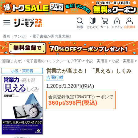
検索
はじめて
カート
ログイン
会員登録
漫画（マンガ）・電子書籍が国内最大級!!
漫画(まんが)・電子書籍のコミックシーモアTOP
小説・実用書
小説・実用書
営業力が高まる！ 「見える」しくみ
小説・実用書
吉岡行雄
1,200pt/1,320円(税込)
会員登録限定70%OFFクーポンで
360pt/396円(税込)