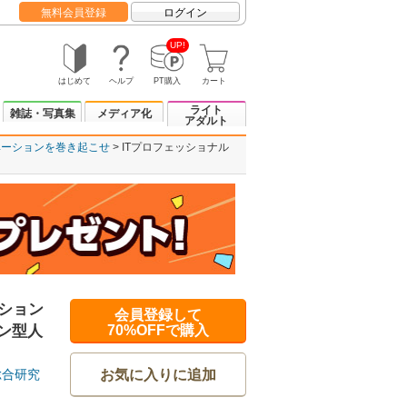
無料会員登録
ログイン
UP!
はじめて
ヘルプ
PT購入
カート
ライト
雑誌・写真集
メディア化
アダルト
ベーションを巻き起こせ
ITプロフェッショナル
ション
会員登録して
ン型人
70%OFFで購入
お気に入りに追加
総合研究