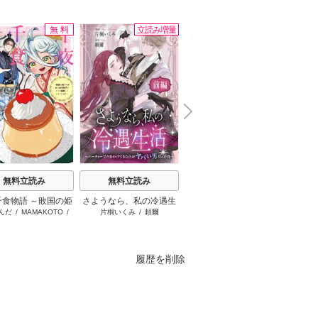
無料
立読み増量
無料
N
x
e
t
無料立読み
無料立読み
無料立読み
千食物語 ～敗国の姫
さようなら、私の冷遇生
十字架のろくにん
公爵様
んだ
/
MAMAKOTO
/
片桐いくみ
/
頼爾
中武士竜
が氷の皇子殿下がど
活 ～パーティーで声をか
放っ
鴉羽凛燈
溺愛してくれていま
けてきたのがヤバい男だ
す～
った件
履歴を削除