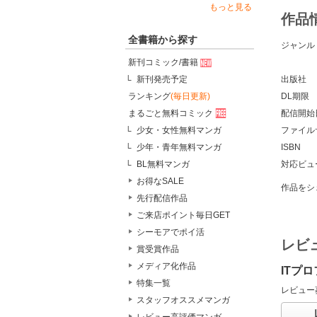
もっと見る
作品
全書籍から探す
ジャンル
新刊コミック/書籍
出版社
新刊発売予定
DL期限
ランキング
(毎日更新)
配信開始
まるごと無料コミック
ファイル
少女・女性無料マンガ
ISBN
少年・青年無料マンガ
対応ビュ
BL無料マンガ
お得なSALE
作品をシ
先行配信作品
ご来店ポイント毎日GET
シーモアでポイ活
レビ
賞受賞作品
メディア化作品
ITプ
特集一覧
レビュー
スタッフオススメマンガ