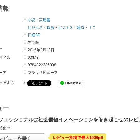
情報
：
小説・実用書
ビジネス・政治
>
ビジネス・経済
>
ＩＴ
：
日経BP
：
無期限
日
：
2015年2月13日
サイズ
：
6.8MB
：
9784822285098
ーア
：
ブラウザビューア
ェアする
：
ュー
ロフェッショナルは社会価値イノベーションを巻き起こせのレビ
募集中！
レビュー投稿で最大1000pt!
レビューを書く