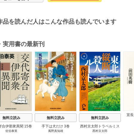
作品を読んだ人はこんな作品も読んでいます
・実用書の最新刊
s
宣長
無料立読み
無料立読み
無料立読み
寄合伊那衆異聞 15巻
手下は犬だけ 3巻
西村京太郎トラベルミス
佐伯泰英
風野真知雄
西村京太郎
テリー・セレクション 2