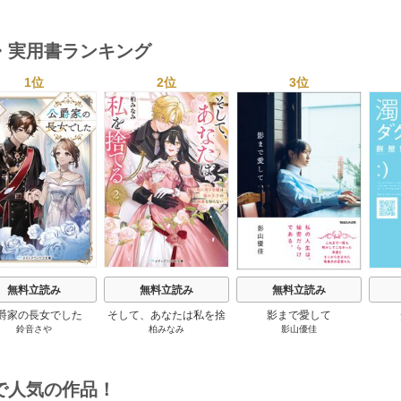
巻
・実用書ランキング
1位
2位
3位
s
無料立読み
無料立読み
無料立読み
爵家の長女でした
そして、あなたは私を捨
影まで愛して
鈴音さや
柏みなみ
影山優佳
てる
で人気の作品！