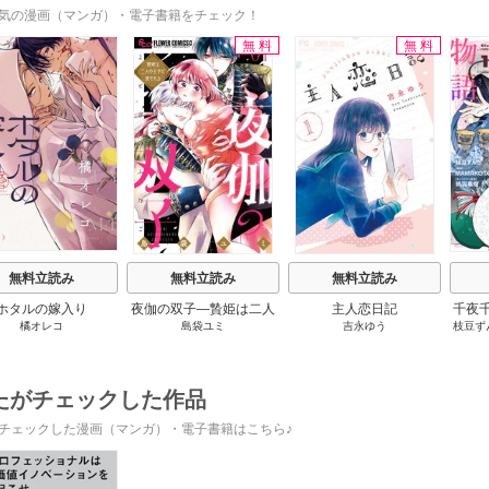
気の漫画（マンガ）・電子書籍をチェック！
無料
無料
s
無料立読み
無料立読み
無料立読み
ホタルの嫁入り
夜伽の双子―贄姫は二人
主人恋日記
千夜
橘オレコ
島袋ユミ
吉永ゆう
枝豆ず
の王子に愛される―
です
うも
たがチェックした作品
チェックした漫画（マンガ）・電子書籍はこちら♪