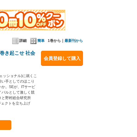
詳細
簡単
1巻から｜
最新刊から
巻き起こせ 社会
会員登録して購入
フェッショナル)に就くこ
担い手としてのほこり
か。SEが、ITサービ
イバルとして激しく競
ータと野村総合研究所
ジェクトを立ち上げ