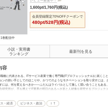
レビュー募集中！
1,600pt/1,760円(税込)
会員登録限定70%OFFクーポンで
480pt/528円(税込)
1巻配信中
小説・実用書
最新刊を見る
ランキング
内容
う職種に代表される、ITサービス産業で働く専門職(ITプロフェッショナル)に就く
ョンの担い手としてのほこりや、かつてのようなモチベーションを取り戻すには、ど
すには、何を変えるべきか――ふだんはライバルとして激しく競い合うこともある、2大
合研究所が、手を携えてIT業界の明日のあるべき姿と人材像を研究するプロジェク
ネス・経済
ビジネス・政治
ＩＴ