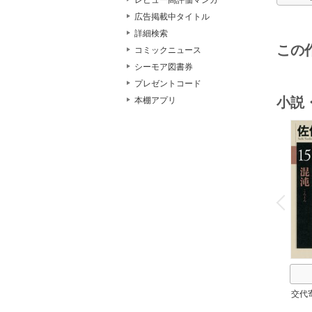
レビュー高評価マンガ
広告掲載中タイトル
詳細検索
この
コミックニュース
シーモア図書券
プレゼントコード
小説
本棚アプリ
o
v
P
r
e
i
u
交代