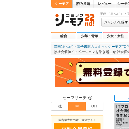
シーモア
読み放題
レビュー
シーモ
漫画（まんが）・
ジャンルで探す
総合
少年・青年
少女・女性
漫画(まんが)・電子書籍のコミックシーモアTOP
は社会価値イノベーションを巻き起こせ 社会価
セーフサーチ
？
強
中
OFF
国内最大級の電子書籍サイト