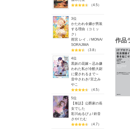
（4.5）
3位
かたわれ令嬢が男装
する理由（コミッ
ク）
作品
雨宮 レイ．
/
MONA
/
SORAJIMA
（3.8）
4位
黒妖の花嫁～忌み嫌
われた私が冷酷大尉
に愛されるまで～
音中さわき
/
宮之み
やこ
（4.5）
5位
【単話】公爵家の長
女でした
彩川ぬるぴょ
/
鈴音
さや
/
たむ
（4.7）