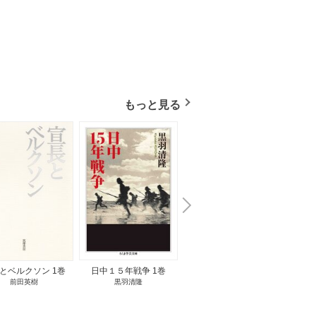
もっと見る
N
x
e
t
とベルクソン 1巻
日中１５年戦争 1巻
無料立読み
前田英樹
黒羽清隆
向島物語 1巻
便り屋
小杉健治