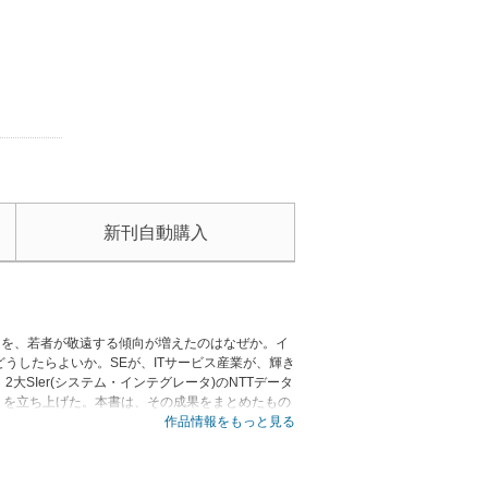
新刊自動購入
ことを、若者が敬遠する傾向が増えたのはなぜか。イ
うしたらよいか。SEが、ITサービス産業が、輝き
SIer(システム・インテグレータ)のNTTデータ
トを立ち上げた。本書は、その成果をまとめたもの
作品情報をもっと見る