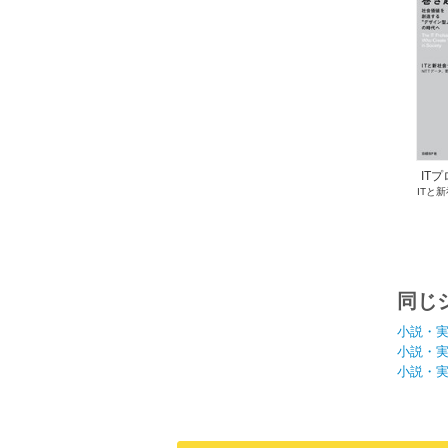
IT
ITと
社会
(NT
同じ
小説・
小説・
小説・