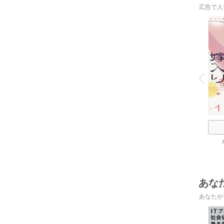
広告で人
o
v
P
r
e
i
u
あな
あなたが