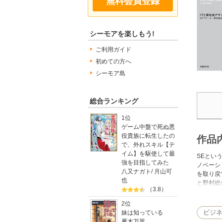
無料会員登録
シーモアを楽しもう!
ご利用ガイド
初めての方へ
シーモア島
総合ランキング
1位
ゲーム中盤で死ぬ悪
役貴族に転生したの
作品
で、外れスキル【テ
イム】を駆使して最
SEとい
強を目指してみた
ノベーシ
八又ナガト
/
月山可
を取り戻
也
と野村総
（3.8）
である。
2位
ビジ
妹は知っている
雁木万里