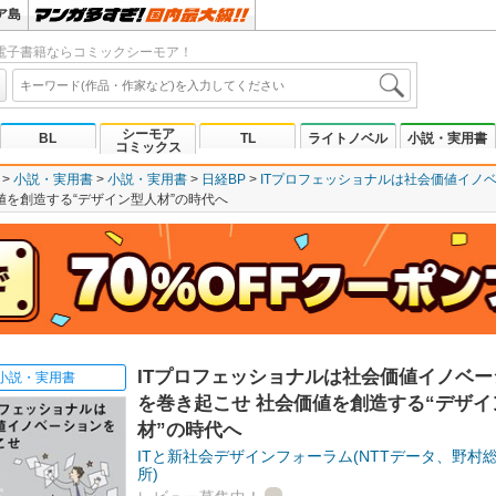
ア島
電子書籍ならコミックシーモア！
シーモア
BL
TL
ライトノベル
小説・実用書
コミックス
小説・実用書
小説・実用書
日経BP
ITプロフェッショナルは社会価値イノ
値を創造する“デザイン型人材”の時代へ
ITプロフェッショナルは社会価値イノベー
小説・実用書
を巻き起こせ 社会価値を創造する“デザイ
材”の時代へ
ITと新社会デザインフォーラム(NTTデータ、野村
所)