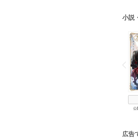
小説
o
v
P
r
e
i
u
公
広告