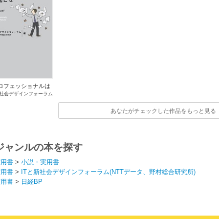
プロフェッショナルは
新社会デザインフォーラム
価値イノベーション
Tデータ、野村総合研究所)
を巻き起こせ
あなたがチェックした作品をもっと見る
ジャンルの本を探す
実用書
>
小説・実用書
実用書
>
ITと新社会デザインフォーラム(NTTデータ、野村総合研究所)
実用書
>
日経BP