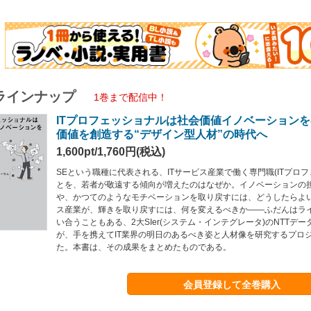
ラインナップ
1巻まで配信中！
ITプロフェッショナルは社会価値イノベーションを
価値を創造する“デザイン型人材”の時代へ
1,600pt/1,760円(税込)
SEという職種に代表される、ITサービス産業で働く専門職(ITプロ
とを、若者が敬遠する傾向が増えたのはなぜか。イノベーションの
や、かつてのようなモチベーションを取り戻すには、どうしたらよい
ス産業が、輝きを取り戻すには、何を変えるべきか――ふだんはラ
い合うこともある、2大SIer(システム・インテグレータ)のNTTデ
が、手を携えてIT業界の明日のあるべき姿と人材像を研究するプロ
た。本書は、その成果をまとめたものである。
会員登録して全巻購入