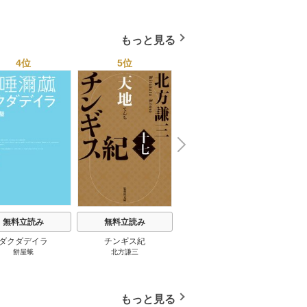
もっと見る
4位
5位
6位
N
x
e
t
無料立読み
無料立読み
無料立読み
ダクダデイラ
チンギス紀
東京バンドワゴン
B-PR
餅屋蛾
北方謙三
小路幸也
Ｂ
ジャラ
ディ 
ブック
もっと見る