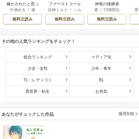
嫁がされたと思っ
ファーストコール
神竜の後継者
中洲める
/
條
谷崎トルク
/
ハル
透
/
円陣闇丸
墨
たら放置されたの
～童貞外科医、年
馨
で、好きに暮らし
下ヤクザの嫁にさ
無料立読み
無料立読み
無料立読み
ます。だから今さ
れそうです！～
ら構わないでくだ
さい、辺境伯さま
その他の人気ランキングをチェック！
総合ランキング
メディア化
少女・女性
少年・青年
TL・レディコミ
BL
異世界・転生
お色気
履歴削除
あなたがチェックした作品