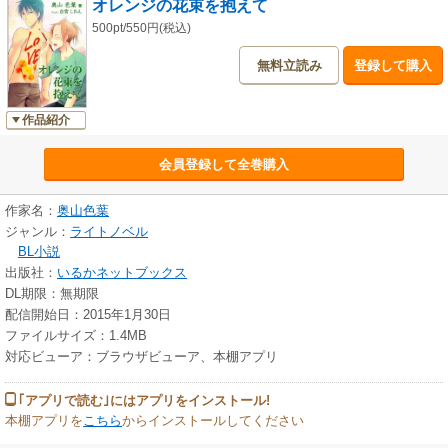
オレンジの花束を抱えて
500pt/550円(税込)
無料立読み
登録して購入
作品紹介
会員登録して全巻購入
作家名：
奥山色葉
ジャンル：
ライトノベル
BL小説
出版社：
いるかネットブックス
DL期限：無期限
配信開始日：2015年1月30日
ファイルサイズ：1.4MB
対応ビューア：ブラウザビューア、本棚アプリ
｢アプリで読む｣にはアプリをインストール!
本棚アプリを
こちら
からインストールしてください