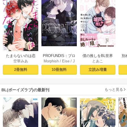
PROFUNDIS：プロ
たまらないのは恋
僕の推しをBL世界
別
Morphish
/
Eise
/
J
空華みあ
とあこ
フンディス【タテ
なのか（１）【シ
から守りたい【シ
掛
aeyoung
ヨミ】1
ーモア限定特典付
ーモア限定特典付
ミ
10冊無料
2冊無料
立読み増量
き】
き電子単行本】 上
定
巻
もっと見る
BL(ボーイズラブ)の最新刊