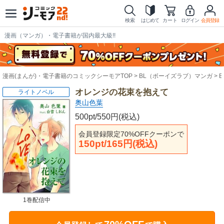
検索
はじめて
カート
ログイン
会員登録
漫画（マンガ）・電子書籍が国内最大級!!
漫画(まんが)・電子書籍のコミックシーモアTOP
BL（ボーイズラブ）マンガ
オレンジの花束を抱えて
ライトノベル
奥山色葉
500pt/550円(税込)
会員登録限定70%OFFクーポンで
150pt/165円(税込)
1巻配信中