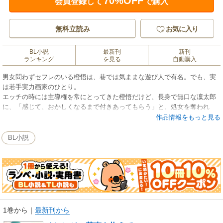
70%OFF
会員登録して
で購入
無料立読み
お気に入り
BL小説
最新刊
新刊
ランキング
を見る
自動購入
男女問わずセフレのいる橙悟は、巷では気ままな遊び人で有名。でも、実
は若手実力画家のひとり。
エッチの時には主導権を常にとってきた橙悟だけど、長身で無口な凜太郎
に、「感じて、おかしくなるまで付きあってもらう」と、処女を奪われ
て。
作品情報をもっと見る
その他にも、あんな目にまで。凜太郎に、橙悟は辛酸を舐めさせられて。
なのに、凜太郎のことをどこか、可愛く思ってしまう。
BL小説
恋も知らずに、浅い関係ばかりつづけてきた橙悟は、凜太郎の存在に戸惑
って……
1巻から
｜
最新刊から