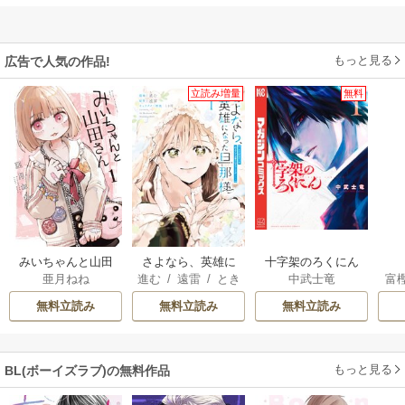
もっと見る
広告で人気の作品!
立読み増量
無料
みいちゃんと山田
さよなら、英雄に
十字架のろくにん
亜月ねね
進む
/
遠雷
/
とき
中武士竜
富
さん
なった旦那様 ～
間
ただ祈るだけの役
無料立読み
無料立読み
無料立読み
立たずな妻のはず
でしたが……～
もっと見る
BL(ボーイズラブ)の無料作品