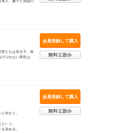
性軍人、薫子と清霞の
会員登録して購入
美世たちは皇太子、堯
告げられない美世は、
会員登録して購入
へと向かう。
だという。
とを決める。