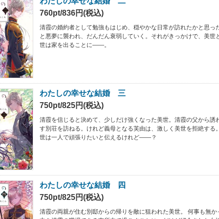
わたしの幸せな結婚 二
760pt/836円(税込)
清霞の婚約者として勉強もはじめ、穏やかな日常が訪れたかと思っ
と悪夢に襲われ、だんだん衰弱していく。それがきっかけで、美世
世は家を出ることに――。
わたしの幸せな結婚 三
750pt/825円(税込)
清霞を信じると決めて、少しだけ強くなった美世。清霞の父から誘
す別荘を訪ねる。けれど義母となる芙由は、激しく美世を拒絶する
世は一人で頑張りたいと伝えるけれど――？
わたしの幸せな結婚 四
750pt/825円(税込)
清霞の両親が住む別邸からの帰りを敵に狙われた美世。 何事も無か