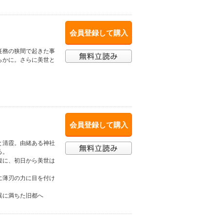
会員登録して購入
任務の狭間で起きた事
らかに。さらに美世と
会員登録して購入
と清霞。由緒ある神社
る。
腹に、初日から美世は
に薄刃の力に目を付け
異に満ちた旧都へ