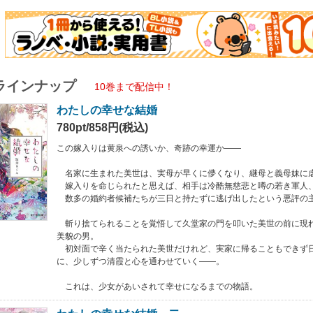
少女があいされて幸せになるまでの物語。
ラインナップ
10巻まで配信中！
わたしの幸せな結婚
780pt/858円(税込)
この嫁入りは黄泉への誘いか、奇跡の幸運か――
名家に生まれた美世は、実母が早くに儚くなり、継母と義母妹に
嫁入りを命じられたと思えば、相手は冷酷無慈悲と噂の若き軍人
数多の婚約者候補たちが三日と持たずに逃げ出したという悪評の
斬り捨てられることを覚悟して久堂家の門を叩いた美世の前に現
美貌の男。
初対面で辛く当たられた美世だけれど、実家に帰ることもできず
に、少しずつ清霞と心を通わせていく――。
これは、少女があいされて幸せになるまでの物語。