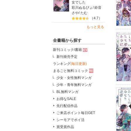
女でした
彩川ぬるぴょ
/
鈴音
さや
/
たむ
（4.7）
もっと見る
全書籍から探す
新刊コミック/書籍
新刊発売予定
ランキング
(毎日更新)
まるごと無料コミック
少女・女性無料マンガ
少年・青年無料マンガ
BL無料マンガ
お得なSALE
先行配信作品
ご来店ポイント毎日GET
シーモアでポイ活
賞受賞作品