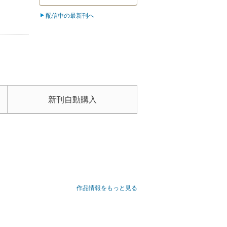
配信中の最新刊へ
新刊自動購入
作品情報をもっと見る
貌の男。
少しずつ清霞と心を通わせていく――。