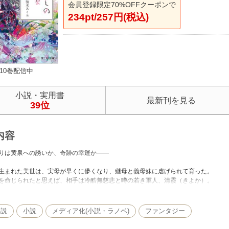
会員登録限定70%OFFクーポンで
234pt/257円(税込)
10巻配信中
小説・実用書
最新刊を見る
39位
内容
りは黄泉への誘いか、奇跡の幸運か――
まれた美世は、実母が早くに儚くなり、継母と義母妹に虐げられて育った。
命じられたと思えば、相手は冷酷無慈悲と噂の若き軍人、清霞（きよか）。
約者候補たちが三日と持たずに逃げ出したという悪評の主だった。
られることを覚悟して久堂家の門を叩いた美世の前に現れたのは、色素の薄い美
小説
小説
メディア化(小説・ラノベ)
ファンタジー
辛く当たられた美世だけれど、実家に帰ることもできず日々料理を作るうちに、