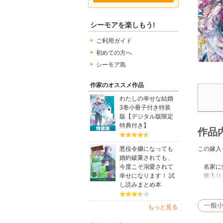
シーモアを楽しもう!
ご利用ガイド
初めての方へ
シーモア島
作家のオススメ作品
わたしの幸せな結婚
3巻小冊子付き特装
版【デジタル版限定
特典付き】
作品
この嫁入
悪役令嬢になっても
婚約破棄されても、
名家に生
今度こそ溺愛されて
嫁入りを
幸せになります！ 試
数多の婚
し読みまとめ本
斬り捨て
一般
もっと見る
初対面で