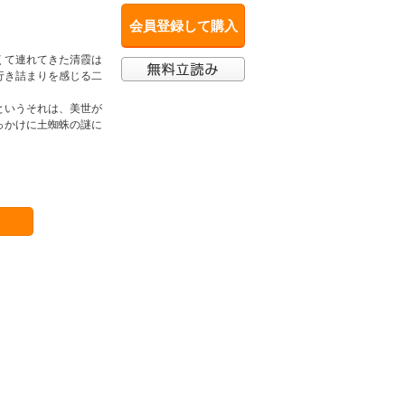
会員登録して購入
くて連れてきた清霞は
行き詰まりを感じる二
というそれは、美世が
っかけに土蜘蛛の謎に
。