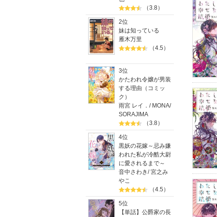
（3.8）
2位
妹は知っている
雁木万里
（4.5）
3位
かたわれ令嬢が男装
する理由（コミッ
ク）
雨宮 レイ．
/
MONA
/
SORAJIMA
（3.8）
4位
黒妖の花嫁～忌み嫌
われた私が冷酷大尉
に愛されるまで～
音中さわき
/
宮之み
やこ
（4.5）
5位
【単話】公爵家の長