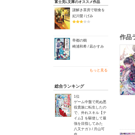
富士見L文庫のオススメ作品
これは、
謎解き茶房で朝食を
妃川螢 / げみ
作品
帝都の鶴
崎浦和希 / 凪かすみ
もっと見る
総合ランキング
1位
ゲーム中盤で死ぬ悪
役貴族に転生したの
で、外れスキル【テ
イム】を駆使して最
強を目指してみた
八又ナガト
/
月山可
也