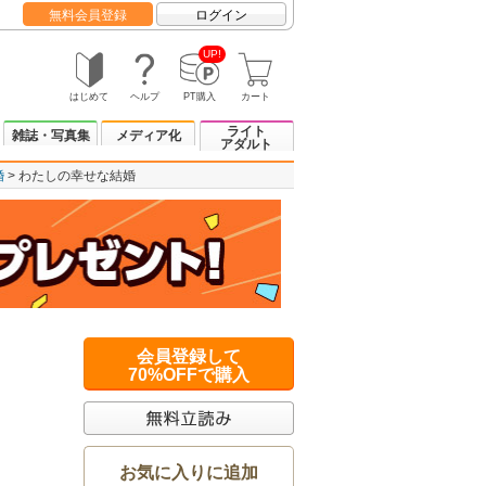
無料会員登録
ログイン
UP!
はじめて
ヘルプ
PT購入
カート
ライト
雑誌・写真集
メディア化
アダルト
婚
わたしの幸せな結婚
会員登録して
70%OFFで購入
お気に入りに追加