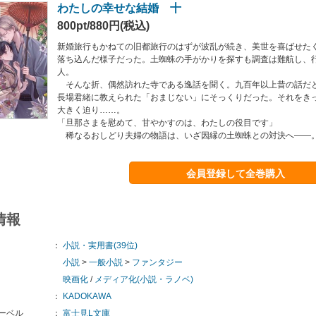
わたしの幸せな結婚 十
800pt/880円(税込)
新婚旅行もかねての旧都旅行のはずが波乱が続き、美世を喜ばせた
落ち込んだ様子だった。土蜘蛛の手がかりを探すも調査は難航し、
人。
そんな折、偶然訪れた寺である逸話を聞く。九百年以上昔の話だ
長場君緒に教えられた「おまじない」にそっくりだった。それをき
大きく迫り……。
「旦那さまを慰めて、甘やかすのは、わたしの役目です」
稀なるおしどり夫婦の物語は、いざ因縁の土蜘蛛との対決へ――
会員登録して全巻購入
情報
：
小説・実用書(39位)
小説
>
一般小説
>
ファンタジー
映画化
/
メディア化(小説・ラノベ)
：
KADOKAWA
ーベル
：
富士見L文庫