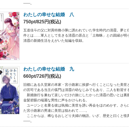
――。
わたしの幸せな結婚 八
750pt/825円(税込)
五道佳斗の父に対異特務小隊に誘われていた学生時代の清霞。夢と
件とは……軍人として生きる清霞の原点と「土蜘蛛」との因縁が明
清霞の新婚生活をえがいた短編を収録。
わたしの幸せな結婚 九
660pt/726円(税込)
旧都にある久堂家の本家・宮小路家に挨拶へ行くことになった美世
の宮司である当主の弧門は清霞の幼なじみでもあり、二人を歓迎す
新婚旅行を兼ねて楽しいだけの旅にしたかった清霞の思いとは裏
金髪碧眼の端麗な男性に声をかけられる。
ユージンと名乗る彼は執拗に美世を誘い再会をほのめかす。さら
た宮小路家の男達に美世は狙われて……。
ここからは、稀なるおしどり夫婦の物語。いざ、歴史と曰くと怪
――。