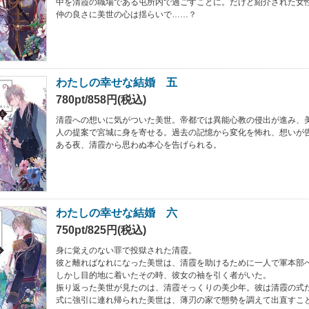
中を清霞の職場である屯所内で過ごすことに。だけど紹介された女
仲の良さに美世の心は揺らいで……？
わたしの幸せな結婚 五
780pt/858円(税込)
清霞への想いに気がついた美世。帝都では異能心教の侵出が進み、
人の提案で宮城に身を寄せる。過去の記憶から変化を怖れ、想いが
ある夜、清霞から思わぬ本心を告げられる。
わたしの幸せな結婚 六
750pt/825円(税込)
身に覚えのない罪で投獄された清霞。
彼と離ればなれになった美世は、清霞を助けるために一人で軍本部
しかし目的地に着いたその時、彼女の袖を引く者がいた。
振り返った美世が見たのは、清霞そっくりの美少年。彼は清霞の式
式に強引に連れ帰られた美世は、薄刃の家で態勢を調えて出直すこ