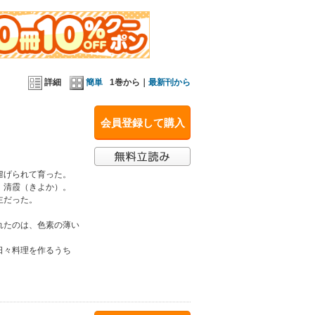
詳細
簡単
1巻から｜
最新刊から
会員登録して購入
虐げられて育った。
、清霞（きよか）。
主だった。
れたのは、色素の薄い
日々料理を作るうち