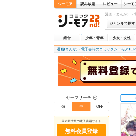
シーモア
読み放題
レビュー
シーモ
漫画（まんが）・
ジャンルで探す
総合
少年・青年
少女・女性
漫画(まんが)・電子書籍のコミックシーモアTOP
セーフサーチ
？
強
中
OFF
国内最大級の電子書籍サイト
無料会員登録