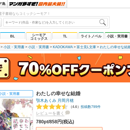
ア島
電子書籍ならコミックシーモア！
シーモア
BL
TL
ライトノベル
小説・実用書
コミックス
小説・実用書
小説・実用書
KADOKAWA
富士見L文庫
わたしの幸せな結
わたしの幸せな結婚
小説・実用書
顎木あくみ
月岡月穂
（4.6）
投稿数799件
レビューを書く
780pt/858円(税込)