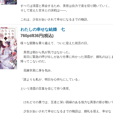
すべては清霞と再会するため、美世は自力で道を切り開いていく。
そして迎えた甘水との決戦は――。
これは、少女があいされて幸せになるまでの物語。
わたしの幸せな結婚 七
760pt/836円(税込)
様々な困難を乗り越えて、ついに迎えた祝言の日。
美世は朝から気が気ではなかった。
前日に緊急の呼び出しがあり仕事に向かった清霞が、婚礼のはじ
帰ってこないのだ。
花嫁衣装に身を包み、
「誰よりも私が、明日を心待ちにしている」
という清霞の言葉を信じて待つ美世。
けれどその裏では、五道と深い因縁のある強力な異形の影が動い
少女があいされて幸せになるまでの物語は、婚礼を迎え、幸せな