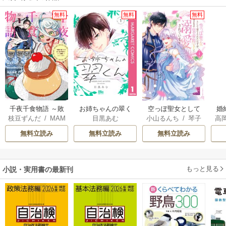
無料
無料
無料
千夜千食物語 ～敗
お姉ちゃんの翠く
空っぽ聖女として
婚
枝豆ずんだ
/
MAM
目黒あむ
小山るんち
/
琴子
高
国の姫ですが氷の
ん
捨てられたはず
っ
AKOTO
/
鴉羽凛燈
の
皇子殿下がどうも
が、嫁ぎ先の皇帝
国
無料立読み
無料立読み
無料立読み
溺愛してくれてい
陛下に溺愛されて
ます～
います
もっと見る
小説・実用書の最新刊