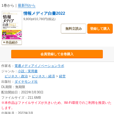
また、この状況下で開催された東京五輪に対する人々の反応についての調
1巻から
｜
最新刊から
査を実施。ＳＮＳでの五輪に関する投稿を「量」「質」「層」の３次元で
情報メディア白書2022
分析、フルリモート観戦となった異常事態での五輪を人々はどう見たのか
を可視化している。
9,800pt/10,780円(税込)
無料立読み
登録して購入
作品紹介
会員登録して全巻購入
作家名：
電通メディアイノベーションラボ
ジャンル：
小説・実用書
ビジネス・政治
>
ビジネス・経済
>
経営
出版社：
ダイヤモンド社
DL期限：無期限
配信開始日：2022年3月30日
ファイルサイズ：211.6MB
※本作品はファイルサイズが大きいため、Wi-Fi環境でのご利用を推奨いた
します。
出版年月：2022年3月