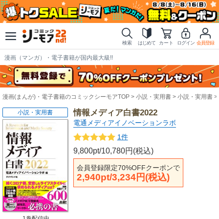
検索
はじめて
カート
ログイン
会員登録
漫画（マンガ）・電子書籍が国内最大級!!
漫画(まんが)・電子書籍のコミックシーモアTOP
小説・実用書
小説・実用書
情報メディア白書2022
小説・実用書
電通メディアイノベーションラボ
1件
9,800pt/10,780円(税込)
会員登録限定70%OFFクーポンで
2,940pt/3,234円(税込)
1巻配信中