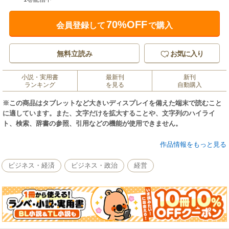
70%OFF
会員登録して
で購入
無料立読み
お気に入り
小説・実用書
最新刊
新刊
ランキング
を見る
自動購入
※この商品はタブレットなど大きいディスプレイを備えた端末で読むこと
に適しています。また、文字だけを拡大することや、文字列のハイライ
ト、検索、辞書の参照、引用などの機能が使用できません。
１９９４年から毎年刊行を続けてきたメディア産業を網羅的に概観する統
作品情報をもっと見る
計・解説書。新聞、出版、インターネット、広告まで、情報、メディア、
コンテンツ産業などの基礎データを図表６００点余りで分析、解説する。
ビジネス・経済
ビジネス・政治
経営
特に広告、大手メディア産業の分析、視聴者調査、漫画、アニメーション
分野では日本随一の情報源として信頼を集めている。
巻頭特集では、続くコロナ禍の中で変化・定着したライフスタイルがメデ
ィア各産業にどのような影響を及ぼしたのか、人々の生活行動や各種メデ
ィアとの接触状況をデータをもとに検証する。