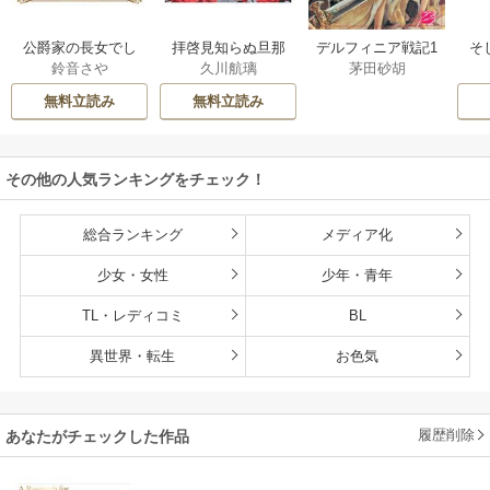
公爵家の長女でし
拝啓見知らぬ旦那
そ
デルフィニア戦記1
鈴音さや
久川航璃
茅田砂胡
た
様、離婚していた
だきます
無料立読み
無料立読み
その他の人気ランキングをチェック！
総合ランキング
メディア化
少女・女性
少年・青年
TL・レディコミ
BL
異世界・転生
お色気
履歴削除
あなたがチェックした作品