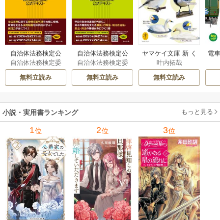
自治体法務検定公
自治体法務検定公
ヤマケイ文庫 新 く
電車
自治体法務検定委
自治体法務検定委
叶内拓哉
式テキスト 政策
式テキスト 基本
らべてわかる野鳥3
型
員会
員会
法務編 ２０２６
法務編 ２０２６
00 1巻
無料立読み
無料立読み
無料立読み
年度検定対応 1巻
年度検定対応 1巻
もっと見る
小説・実用書ランキング
1
2
3
位
位
位