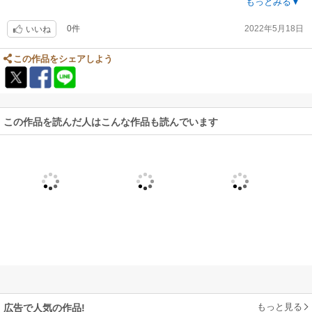
年延期等々、国民は得体の知れないウィルスの恐怖につつまれた。行動制
もっとみる▼
限と自粛で人々の生活が一変する状況下で情報メディアはDXの展開と併せ
0件
2022年5月18日
て強みを発揮した。
いいね
この2年間のコロナ禍と情報メディアの記録が詰まっている貴重な資料
だ。
この作品をシェアしよう
この作品を読んだ人はこんな作品も読んでいます
もっと見る
広告で人気の作品!