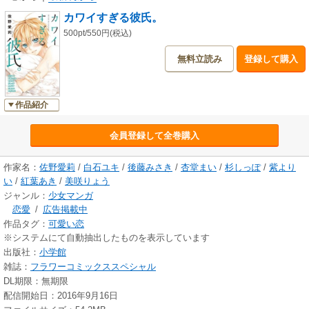
カワイすぎる彼氏。
500pt/550円(税込)
無料立読み
登録して購入
作品紹介
会員登録して全巻購入
作家名：
佐野愛莉
/
白石ユキ
/
後藤みさき
/
杏堂まい
/
杉しっぽ
/
紫より
い
/
紅葉あき
/
美咲りょう
ジャンル：
少女マンガ
恋愛
/
広告掲載中
作品タグ：
可愛い恋
※システムにて自動抽出したものを表示しています
出版社：
小学館
雑誌：
フラワーコミックススペシャル
DL期限：無期限
配信開始日：2016年9月16日