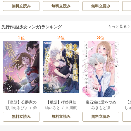
音さや
/
たむ
璃
/
あいるむ
ずみ
していただきます
保護すぎて逃げ出
無料立読み
無料立読み
無料立読み
したい(私たち犬猿
の仲でしたよ
ね！？)
もっと見る
先行作品(少女マンガ)ランキング
1
2
3
位
位
位
【単話】公爵家の
【単話】拝啓見知
宝石箱に愛をつめ
【
彩川ぬるぴょ
/
鈴
紬いろと
/
久川航
みきもと凜
し
長女でした
らぬ旦那様、離婚
よう
あ
音さや
/
たむ
璃
/
あいるむ
していただきます
る
無料立読み
無料立読み
無料立読み
竜