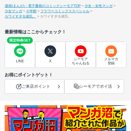
漫画(まんが)・電子書籍のコミックシーモアTOP
少女・女性マンガ
少女マンガ
小学館
フラワーコミックススペシャル
カワイすぎる彼氏。
カワイすぎる彼氏。
最新情報はここからチェック！
限定特典GET
シーモア
メルマガ
LINE
X
ちゃんねる
登録
お得にポイントゲット！
ご来店ポイント
シーモアでポイ活