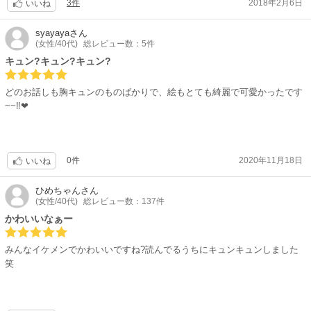
3件
2018年2月6日
いいね
syayaya
さん
(女性/40代)
総レビュー数：5件
キュン?キュン?キュン?
どのお話しも胸キュンのものばかりで、絵もとても綺麗で可愛かったです
~~‼❤
0件
2020年11月18日
いいね
ひめちゃん
さん
(女性/40代)
総レビュー数：137件
かわいいなぁー
みんなイケメンでかわいいですね?読んでるうちにキュンキュンしました
笑