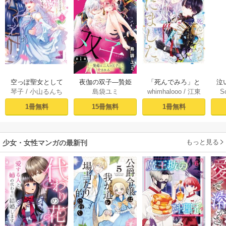
空っぽ聖女として
夜伽の双子―贄姫
「死んでみろ」と
泣
琴子
/
小山るんち
島袋ユミ
whimhalooo
/
江東
S
捨てられたはず
は二人の王子に愛
言われたので死に
しろ
/
蘭らむ
が、嫁ぎ先の皇帝
される―【マイク
ました。 1
1冊無料
15冊無料
1冊無料
陛下に溺愛されて
ロ】 1
います 1【コミック
シーモア限定版】
もっと見る
少女・女性マンガの最新刊