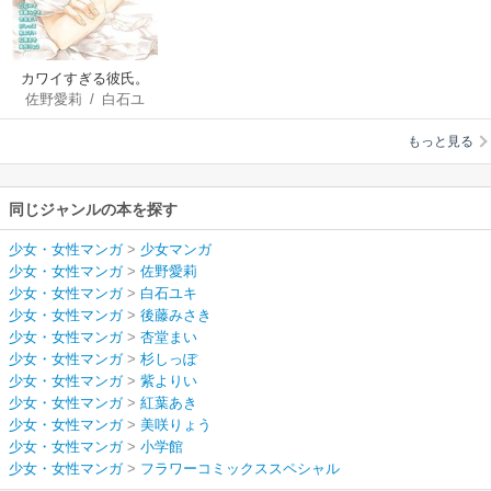
カワイすぎる彼氏。
佐野愛莉
/
白石ユ
キ
/
後藤みさき
/
杏
もっと見る
堂まい
/
杉しっぽ
/
紫よりい
/
紅葉あ
き
/
美咲りょう
同じジャンルの本を探す
少女・女性マンガ
>
少女マンガ
少女・女性マンガ
>
佐野愛莉
少女・女性マンガ
>
白石ユキ
少女・女性マンガ
>
後藤みさき
少女・女性マンガ
>
杏堂まい
少女・女性マンガ
>
杉しっぽ
少女・女性マンガ
>
紫よりい
少女・女性マンガ
>
紅葉あき
少女・女性マンガ
>
美咲りょう
少女・女性マンガ
>
小学館
少女・女性マンガ
>
フラワーコミックススペシャル