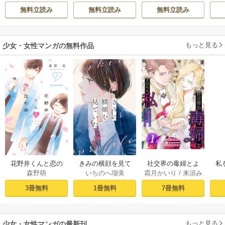
もんど
/
あんべよ
希
/
ゆき哉
透子
/
八美☆わん
れ流す ～公爵家
雛宮蝶鼠とりかえ
自由気ままな花嫁
無料立読み
無料立読み
無料立読み
しろう
の落ちこぼれ令
伝～
生活を満喫する
嬢、嫁ぎ先で幸せ
を掴み取る～
もっと見る
少女・女性マンガの無料作品
社交界の毒婦とよ
花野井くんと恋の
きみの横顔を見て
私
霜月かいり
/
来須み
森野萌
いちのへ瑠美
ばれる私～素敵な
病（１）
いた（１）
かん
辺境伯令息に腕を
［ば
7冊無料
3冊無料
1冊無料
折られたので、責
任とってもらいま
す～［ばら売り］
もっと見る
第1話
少女・女性マンガの最新刊