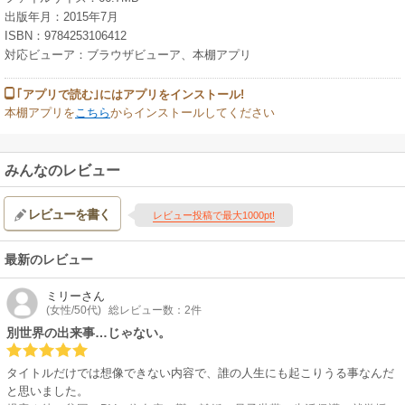
出版年月：2015年7月
ISBN：9784253106412
対応ビューア：ブラウザビューア、本棚アプリ
｢アプリで読む｣にはアプリをインストール!
本棚アプリを
こちら
からインストールしてください
みんなのレビュー
レビューを書く
レビュー投稿で最大1000pt!
最新のレビュー
ミリー
さん
(女性/50代)
総レビュー数：2件
別世界の出来事…じゃない。
タイトルだけでは想像できない内容で、誰の人生にも起こりうる事なんだ
と思いました。