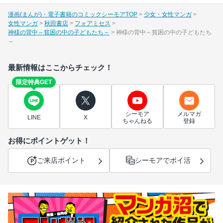
漫画(まんが)・電子書籍のコミックシーモアTOP
少女・女性マンガ
女性マンガ
秋田書店
フォアミセス
神様の背中～貧困の中の子どもたち～
神様の背中～貧困の中の子どもたち
～
最新情報はここからチェック！
限定特典GET
シーモア
メルマガ
LINE
X
ちゃんねる
登録
お得にポイントゲット！
ご来店ポイント
シーモアでポイ活