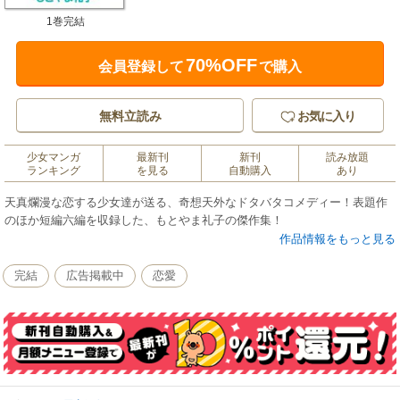
1巻完結
70%OFF
会員登録して
で購入
無料立読み
お気に入り
少女マンガ
最新刊
新刊
読み放題
ランキング
を見る
自動購入
あり
天真爛漫な恋する少女達が送る、奇想天外なドタバタコメディー！表題作
のほか短編六編を収録した、もとやま礼子の傑作集！
作品情報をもっと見る
完結
広告掲載中
恋愛