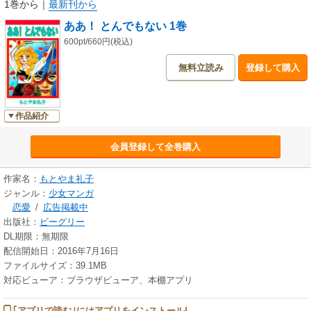
1巻から
｜
最新刊から
ああ！ とんでもない 1巻
600pt/660円(税込)
無料立読み
登録して購入
作品紹介
会員登録して全巻購入
作家名：
もとやま礼子
ジャンル：
少女マンガ
恋愛
/
広告掲載中
出版社：
ビーグリー
DL期限：無期限
配信開始日：2016年7月16日
ファイルサイズ：39.1MB
対応ビューア：ブラウザビューア、本棚アプリ
｢アプリで読む｣にはアプリをインストール!