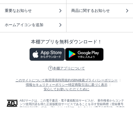
重要なお知らせ
商品に関するお知らせ
ホームアイコンを追加
本棚アプリを無料ダウンロード！
本棚アプリについて
このサイトについて
推奨環境
利用規約
ISBN検索
プライバシーポリシー
情報セキュリティーポリシー
特定商取引法に基づく表示
安心してお使いいただくために
ABJマークは、この電子書店・電子書籍配信サービスが、 著作権者からコンテ
ンツ使用許諾を得た正規版配信サービスであることを示す登録商標（登録番号
第6091713号）です。 詳しくは［ABJマーク］または［電子出版制作・流通協
議会］で検索してください。
(C)NTTソルマーレ