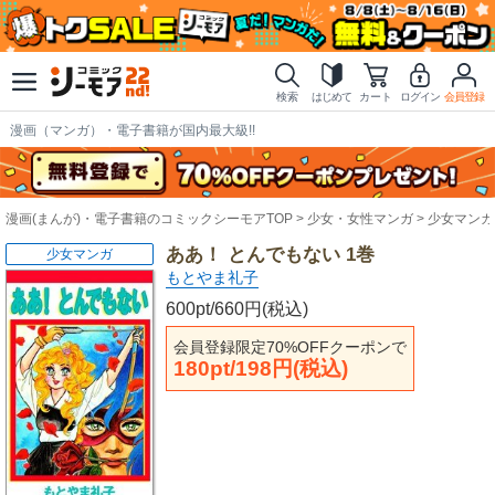
検索
はじめて
カート
ログイン
会員登録
漫画（マンガ）・電子書籍が国内最大級!!
漫画(まんが)・電子書籍のコミックシーモアTOP
少女・女性マンガ
少女マンガ
ああ！ とんでもない 1巻
少女マンガ
もとやま礼子
600pt/660円(税込)
会員登録限定70%OFFクーポンで
180pt/198円(税込)