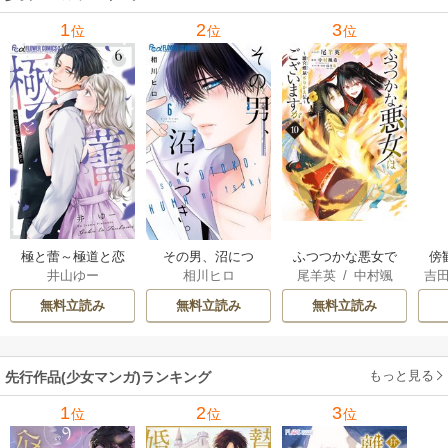
1
2
3
位
位
位
極と蕾～極道と恋
その男、沼につ
ふつつかな悪女で
傍
井山ゆー
相川ヒロ
尾羊英
/
中村颯
吉
を知らない人妻と
き。
はございますが ～
限
希
/
ゆき哉
～
雛宮蝶鼠とりかえ
無料立読み
無料立読み
無料立読み
伝～
もっと見る
先行作品(少女マンガ)ランキング
1
2
3
位
位
位