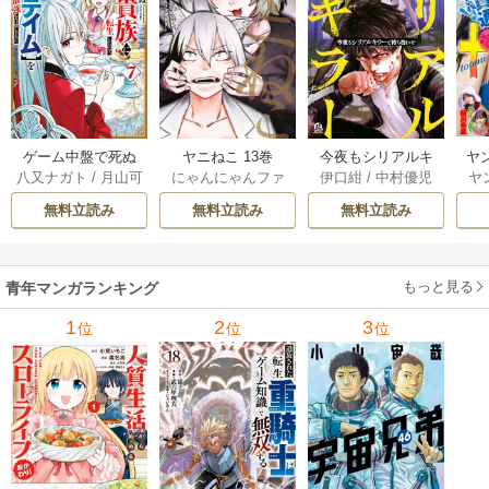
ゲーム中盤で死ぬ
ヤニねこ 13巻
今夜もシリアルキ
ヤ
八又ナガト
/
月山可
にゃんにゃんファ
伊口紺
/
中村優児
ヤ
悪役貴族に転生し
ラーと待ち合わせ 5
也
クトリー
たので、外れスキ
巻
無料立読み
無料立読み
無料立読み
ル【テイム】を駆
使して最強を目指
してみた 7巻
もっと見る
青年マンガランキング
1
2
3
位
位
位