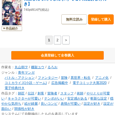
き】
740pt/814円(税込)
無料立読み
登録して購入
作品紹介
1
2
>
会員登録して全巻購入
作家名：
丸山朝ヲ
/
棚架ユウ
/
るろお
ジャンル：
青年マンガ
バトル・アクション
/
ファンタジー
/
冒険
/
異世界・転生
/
アニメ化
/
コミカライズ(小説・ゲーム)
/
広告掲載中
/
電子コミック大賞2020
/
電子特典付き
作品タグ：
師匠
/
伝説
/
刺客
/
冒険者
/
スタッフ
/
術師
/
やりとりが可愛
い
/
キャラクターが可愛い
/
テンポがいい
/
安定感がある
/
斬新な設定
/
穏
やかな気持ち
/
絵が綺麗
/
良いコンビ
/
表情が可愛い
/
設定が好き
/
設定が
面白い
/
関係性が好き
※システムにて自動抽出したものを表示しています