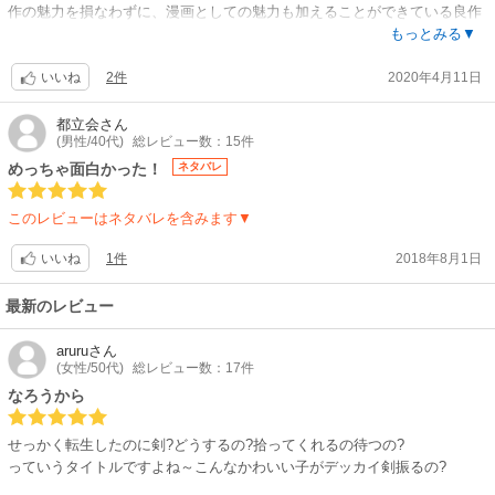
作の魅力を損なわずに、漫画としての魅力も加えることができている良作
と思います。
もっとみる▼
2件
2020年4月11日
ただ、かわいらしい猫耳少女に惹かれて読むと、わりとすぷらったーとい
いいね
うか、平気で腕が斬られたりするので気を付けてください。
チート能力系ではありますが、最強無敵では全然なく、常に周りに自分よ
都立会
さん
(男性/40代)
総レビュー数：15件
り強いもの（敵味方含む）がいるような逆境でのバトルものです。
めっちゃ面白かった！
ネタバレ
このレビューはネタバレを含みます▼
1件
2018年8月1日
いいね
最新のレビュー
aruru
さん
(女性/50代)
総レビュー数：17件
なろうから
せっかく転生したのに剣?どうするの?拾ってくれるの待つの?
っていうタイトルですよね～こんなかわいい子がデッカイ剣振るの?