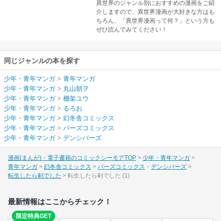
異世界のジャンル別におすすめの漫画をご紹
介しますので、異世界漫画が大好きな方はも
ちろん、「異世界漫画って何？」という方も
ぜひ読んでみてください！
同じジャンルの本を探す
少年・青年マンガ
>
青年マンガ
少年・青年マンガ
>
丸山朝ヲ
少年・青年マンガ
>
棚架ユウ
少年・青年マンガ
>
るろお
少年・青年マンガ
>
幻冬舎コミックス
少年・青年マンガ
>
バーズコミックス
少年・青年マンガ
>
デンシバーズ
漫画(まんが)・電子書籍のコミックシーモアTOP
少年・青年マンガ
青年マンガ
幻冬舎コミックス
バーズコミックス
デンシバーズ
転生したら剣でした
転生したら剣でした (1)
最新情報はここからチェック！
限定特典GET