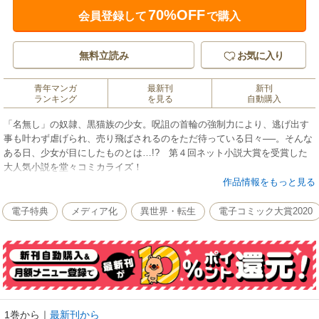
70%OFF
会員登録して
で購入
無料立読み
お気に入り
青年マンガ
最新刊
新刊
ランキング
を見る
自動購入
「名無し」の奴隷、黒猫族の少女。呪詛の首輪の強制力により、逃げ出す
事も叶わず虐げられ、売り飛ばされるのをただ待っている日々──。そんな
ある日、少女が目にしたものとは…!? 第４回ネット小説大賞を受賞した
大人気小説を堂々コミカライズ！
作品情報をもっと見る
電子特典
メディア化
異世界・転生
電子コミック大賞2020
1巻から
｜
最新刊から