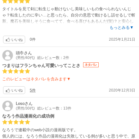
タイトルを見て剣に転生じゃ動けないし美味しいもの食べられないんじ
ゃ？転生したのに辛い…と思ったら、自分の意思で動けるし話せるしで斬
新。魔石を美味しそうに食べてて、食べる喜びもあるんだ(笑)？と安心し
ました。フランちゃんと出会えて良かったですね。フランちゃんの強くな
もっとみる▼
りたいという想いと、自分では敵わないと思う相手でも町の人達の為に戦
0件
2025年1月21日
う姿がカッコイイ。純粋な良い子で応援したくなります。そんなフランち
いいね
ゃんの師匠で保護者でもある剣(師匠)がフランちゃんにお布団掛けてあげ
たりご飯つくったり頭わしゃわしゃして褒めたりオカンと娘みたいで二人
頭巾
さん
(男性/40代)
総レビュー数：2件
の絆にほっこりします。
つまりはフランちゃん可愛いってことさ
ネタバレ
このレビューはネタバレを含みます▼
5件
2020年12月3日
いいね
Loso
さん
(男性/30代)
総レビュー数：13件
なろう作品漫画化の成功例
なろうで連載中のweb小説の漫画版です。
個人的には、なろう作品の漫画化は失敗している例が多いと思う中で、原