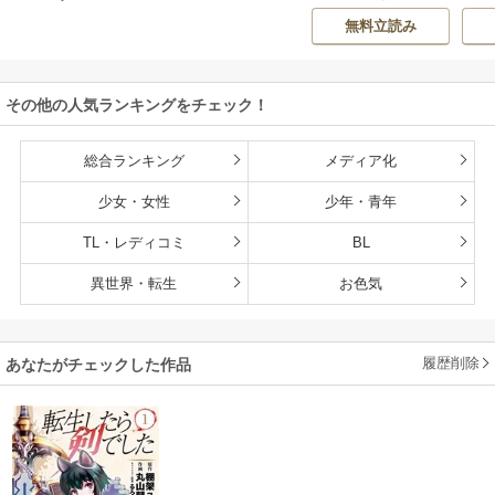
O ZOON
カズ
/
STUDIO ZO
房雪
/
マップ
核
か？
くなるチート能力
無料立読み
ON
持ち転生者だけど
赤ちゃんなので英
雄たちの母乳で成
その他の人気ランキングをチェック！
長して無双します
総合ランキング
メディア化
少女・女性
少年・青年
TL・レディコミ
BL
異世界・転生
お色気
履歴削除
あなたがチェックした作品