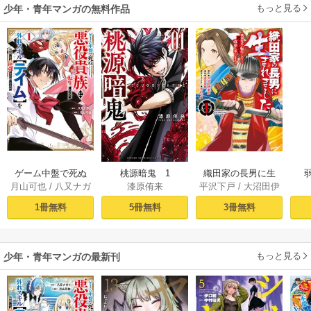
もっと見る
少年・青年マンガの無料作品
ゲーム中盤で死ぬ
桃源暗鬼 1
織田家の長男に生
月山可也
/
八又ナガ
漆原侑来
平沢下戸
/
大沼田伊
悪役貴族に転生し
まれました～戦国
ト
勢彦
/
逸見兎歌
たので、外れスキ
時代に転生したけ
1冊無料
5冊無料
3冊無料
ル【テイム】を駆
ど、死にたくない
使して最強を目指
ので改革を起こし
してみた（１）
ます～ 1
もっと見る
少年・青年マンガの最新刊