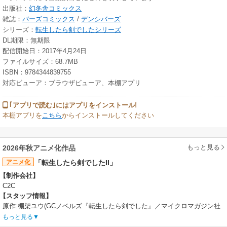
出版社：
幻冬舎コミックス
雑誌：
バーズコミックス
/
デンシバーズ
シリーズ：
転生したら剣でしたシリーズ
DL期限：無期限
配信開始日：2017年4月24日
ファイルサイズ：68.7MB
ISBN：9784344839755
対応ビューア：ブラウザビューア、本棚アプリ
｢アプリで読む｣にはアプリをインストール!
本棚アプリを
こちら
からインストールしてください
もっと見る
2026年秋アニメ化作品
アニメ化
「転生したら剣でしたII」
【制作会社】
C2C
【スタッフ情報】
原作:棚架ユウ(GCノベルズ『転生したら剣でした』／マイクロマガジン社
刊) / キャラクター原案:るろお
もっと見る
監督:石平信司