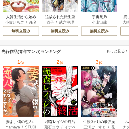
人質生活から始め
追放された転生重
宇宙兄弟
異
小賀いちご
/
森名
猫子
/
武六甲理
小山宙哉
大
るスローライフ
騎士はゲーム知識
は
尚
衣
/
じゃいあん
Ａ
で無双する
出
無料立読み
無料立読み
無料立読み
で
サ
もっと見る
先行作品(青年マンガ)ランキング
1
2
3
位
位
位
妻よ、僕の恋人に
梅森レイジの終活
生後0ヶ月の最強魔
mamaya
/
STUDI
蔵石ユウ
/
イナベ
三河ごーすと
/
花
ナ
なってくれません
王 食べるだけ強