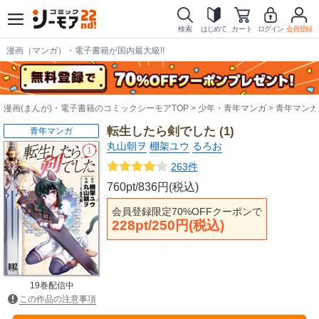
検索
はじめて
カート
ログイン
会員登録
漫画（マンガ）・電子書籍が国内最大級!!
漫画(まんが)・電子書籍のコミックシーモアTOP
少年・青年マンガ
青年マンガ
転生したら剣でした (1)
青年マンガ
丸山朝ヲ
棚架ユウ
るろお
263件
760pt/836円(税込)
会員登録限定70%OFFクーポンで
228pt/250円(税込)
19巻配信中
この作品の注意事項