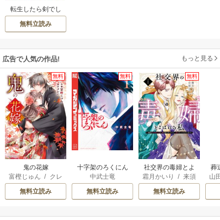
転生したら剣でし
た
無料立読み
もっと見る
広告で人気の作品!
無料
無料
無料
鬼の花嫁
十字架のろくにん
社交界の毒婦とよ
葬
富樫じゅん
/
クレ
中武士竜
霜月かいり
/
来須
山
ばれる私～素敵な
ハ
みかん
辺境伯令息に腕を
無料立読み
無料立読み
無料立読み
折られたので、責
任とってもらいま
す～