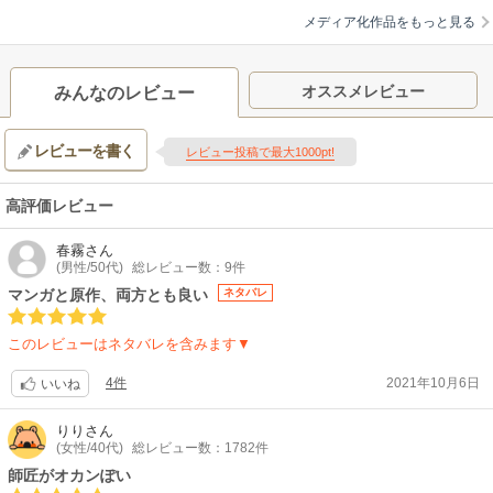
シリーズ構成・脚本:永野たかひろ / キャラクターデザイン:齋藤温子
メディア化作品をもっと見る
【関連リンク】
公式サイト「転生したら剣でしたII」
オススメレビュー
みんなのレビュー
レビューを書く
レビュー投稿で最大1000pt!
高評価レビュー
春霧
さん
(男性/50代)
総レビュー数：9件
マンガと原作、両方とも良い
ネタバレ
このレビューはネタバレを含みます▼
4件
2021年10月6日
いいね
りり
さん
(女性/40代)
総レビュー数：1782件
師匠がオカンぽい