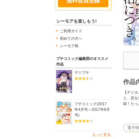
無料会員登録
シーモアを楽しもう!
ご利用ガイド
初めての方へ
シーモア島
プチコミック編集部のオススメ
作品
デジプチ
作品
【デジタ
と、恋を
録！たっ
プチコミック(2017
年4月号～2017年8月
プチコミ
号)
【表紙】
電子
相川ヒロ
もっと見る
累計60万