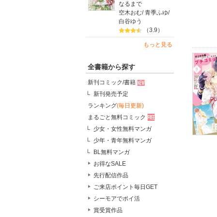
なるまで
空木おむ
/
青季ふゆ
/
白谷ゆう
（3.9）
もっと見る
全書籍から探す
新刊コミック/書籍
新刊発売予定
ランキング
(毎日更新)
まるごと無料コミック
少女・女性無料マンガ
少年・青年無料マンガ
BL無料マンガ
お得なSALE
先行配信作品
ご来店ポイント毎日GET
シーモアでポイ活
賞受賞作品