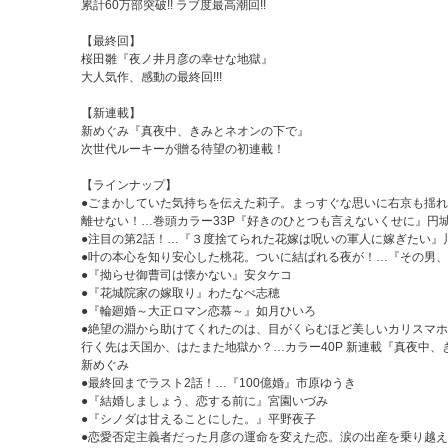
累計60万部突破!! ラブ度最高潮回!!
コミック』デジタル版では、紙版と一部内容が異なる場合がございます。紙版の付
【最終回】
桜田雛『夜ノ井月彦の幸せな地獄』
大人気作、感動の最終回!!!
【新連載】
新めぐみ『真夜中、きみとネオンの下で』
次世代ルーキーが贈る待望の初連載！
【ラインナップ】
●ごまかしていた気持ちを伝えた莉子。まっすぐな思いに右京も揺
離せない！…巻頭カラー33P『好きのひとつも言えないくせに』円
●注目の第2話！…『３度捨てられた花嫁は呪いの軍人に嫁ぎたい』
●叶の本心を知り安心した桃花。ついに結ばれる夜が！…『その男
●『拗らせ御曹司は懐かない』安タケコ
●『花城院家の嫁取り』わたなべ志穂
●『輪廻婚～大正ロマン恋慕～』如月ひいろ
●絶望の淵から助けてくれたのは、目がくらむほど美しいカリスマ
行く先は天国か、はたまた地獄か？…カラー40P 新連載『真夜中、
新めぐみ
●最終回までラスト2話！…『100億婚』市原ゆうき
●『結婚しましょう、恋する前に』宮園いづみ
●『シノダは甘えることにした。』平野夜子
●恋愛否定主義者だった月彦の運命を変えた恋。涙の出産を乗り越