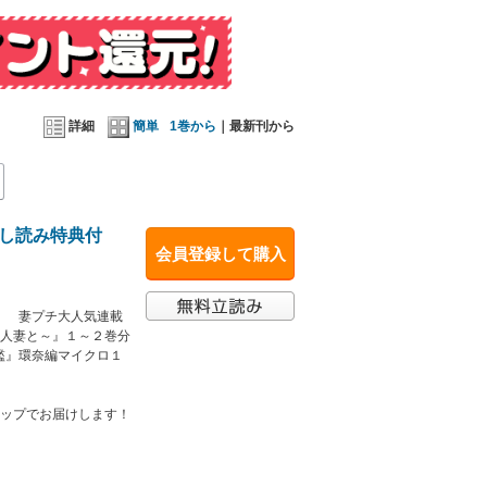
詳細
簡単
1巻から
｜最新刊から
せない！…巻頭カラー33P『好きのひとつも言え
し読み特典付
会員登録して購入
！ 妻プチ大人気連載
い人妻と～』１～２巻分
先は天国か、はたまた地獄か？…カラー40P 新
檻』環奈編マイクロ１
ナップでお届けします！
フィナーレ…最終回『夜ノ井月彦の幸せな地獄』桜