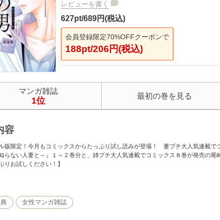
レビューを書く
627pt/689円(税込)
会員登録限定70%OFFクーポンで
188pt/206円(税込)
マンガ雑誌
最初の巻を見る
1位
内容
ル版限定！今月もコミックスからたっぷり試し読みが登場！ 妻プチ大人気連載で
知らない人妻と～』１～２巻分と、姉プチ大人気連載でコミックス８巻が発売の尾
ぷりお試しください！】
ック9月号は大人気作品が大盛り上がり！ 幅広いラインナップでお届けします！
特典
女性マンガ雑誌
『その男、沼につき。』
部突破!! ラブ度最高潮回!!