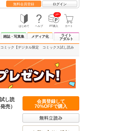
無料会員登録
ログイン
UP!
はじめて
ヘルプ
PT購入
カート
ライト
雑誌・写真集
メディア化
アダルト
チコミック【デジタル限定 コミックス試し読み
試し読
会員登録して
日発売）
70%OFFで購入