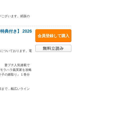
がございます。紙版の
典付き】 2026
会員登録して購入
みについております。電
！ 妻プチ人気連載で
～モラハラ義実家を攻略
冬子の婿取り』１巻分
回まで…幅広いライン