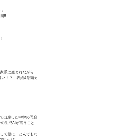
ー』
!!
場！
の家系に産まれながら
逢い！？…表紙&巻頭カ
れて出席した中学の同窓
の生成AIが言うこと
そして篁に、とんでもな
宮園いづみ