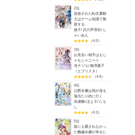
2位
※『プチ
追放された転生重騎
士はゲーム知識で無
双する
猫子
/
武六甲理衣
/
じ
ゃいあん
（4.0）
3位
お見合い相手はもじ
ゃもじゃニート
滝チヅエ
/
梅澤夏子
（エブリスタ）
（4.6）
4位
公爵令嬢は我が道を
場当たり的に行く
高瀬雛
/
ぽよ子
/
にも
し
（4.3）
5位
誰にも愛されなかっ
た醜穢令嬢が幸せに