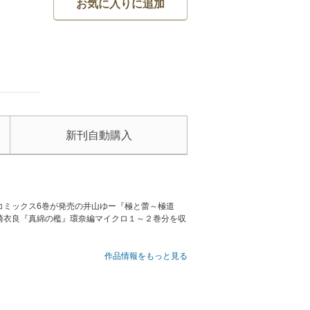
お気に入りに追加
新刊自動購入
コミックス6巻が発売の井山ゆー『極と蕾～極道
崎衣良『真綿の檻』環奈編マイクロ１～２巻分を収
作品情報をもっと見る