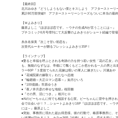
【最終回】
北川みゆき『どうしようもない僕とキスしよう アフターストーリ
累計80万部突破!! アフターストーリーシリーズもついに本当の最終回
【Ｗよみきり】
藤原よしこ『ほぼほぼ恋です。～ウチの生成AIが言うことには～』
プチコミック6月号増刊にて大反響のよみきりがショート続編で登
糸永名保美『次こそ甘い初恋を』
次世代ルーキーが贈るフレッシュよみきり35P！
【ラインナップ】
●娶ると幸福を呼ぶとされる奇跡の力を持つ若い女性「花の乙女」
も、無能のなずなは、帝都にて醜くもどこか惹かれる一人の男と出
ラー60P『３度捨てられた花嫁は呪いの軍人に嫁ぎたい』川瀬あや
●『花城院家の嫁取り』わたなべ志穂
●『輪廻婚～大正ロマン恋慕～』如月ひいろ
●『100億婚』市原ゆうき
●『夜ノ井月彦の幸せな地獄』桜田雛
●『その男、沼につき。』相川ヒロ
●AIのピーちゃんに何でも相談する心実。ピーちゃんに背中を押さ
会で出会いが！？…ショートよみきり16P『ほぼほぼ恋です。～ウチ
には～』藤原よしこ
●突如、事務所に現れた超お得意様。彼の行動で、椿原事務所に、
い波瀾が訪れる！？…カラー36P『結婚しましょう、恋する前に』