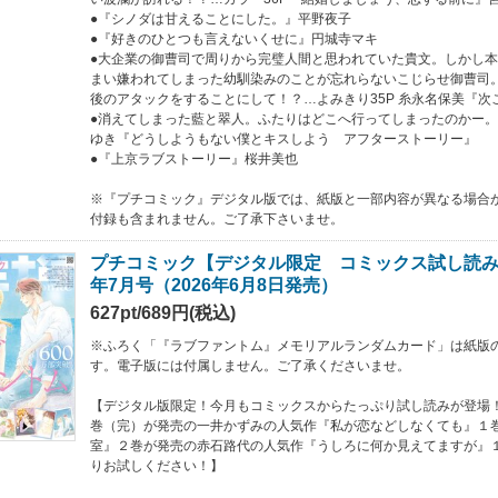
●『シノダは甘えることにした。』平野夜子
●『好きのひとつも言えないくせに』円城寺マキ
●大企業の御曹司で周りから完璧人間と思われていた貴文。しかし
まい嫌われてしまった幼馴染みのことが忘れらないこじらせ御曹司
後のアタックをすることにして！？…よみきり35P 糸永名保美『次
●消えてしまった藍と翠人。ふたりはどこへ行ってしまったのかー。
ゆき『どうしようもない僕とキスしよう アフターストーリー』
●『上京ラブストーリー』桜井美也
※『プチコミック』デジタル版では、紙版と一部内容が異なる場合
付録も含まれません。ご了承下さいませ。
プチコミック【デジタル限定 コミックス試し読み特
年7月号（2026年6月8日発売）
627pt/689円(税込)
※ふろく「『ラブファントム』メモリアルランダムカード」は紙版
す。電子版には付属しません。ご了承くださいませ。
【デジタル版限定！今月もコミックスからたっぷり試し読みが登場！『
巻（完）が発売の一井かずみの人気作『私が恋などしなくても』１
室』２巻が発売の赤石路代の人気作『うしろに何か見えてますが』
りお試しください！】