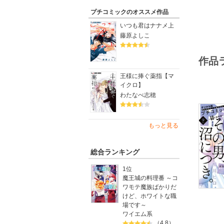
プチコミックのオススメ作品
【最終回
桜田雛『
いつも君はナナメ上
大人気作、
藤原よしこ
【新連載
作品
新めぐみ
次世代ル
王様に捧ぐ薬指【マ
イクロ】
【ライン
わたなべ志穂
●ごまか
ないくせ
●注目の
●叶の本
もっと見る
●『拗ら
●『花城
●『輪廻
総合ランキング
●絶望の
連載『真
1位
●最終回
魔王城の料理番 ～コ
●『結婚
ワモテ魔族ばかりだ
●『シノ
けど、ホワイトな職
●恋愛否
場です～
田雛
ワイエム系
●新シリ
（4.8）