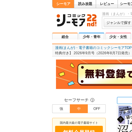
シーモア
読み放題
レビュー
シーモ
漫画（まんが）・
ジャンルで探す
総合
少年・青年
少女・女性
漫画(まんが)・電子書籍のコミックシーモアTOP
特典付き】 2026年9月号（2026年8月7日発売）
セーフサーチ
？
強
中
OFF
国内最大級の電子書籍サイト