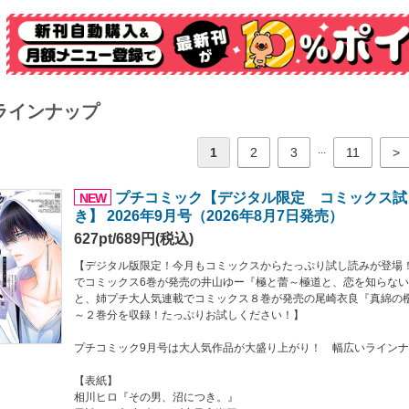
】
夜ノ井月彦の幸せな地獄』
感動の最終回!!!
】
ラインナップ
『真夜中、きみとネオンの下で』
ーキーが贈る待望の初連載！
...
1
2
3
11
>
ナップ】
していた気持ちを伝えた莉子。まっすぐな思いに右京も揺れて！？二人の恋に目が離
に』円城寺マキ
プチコミック【デジタル限定 コミックス試
NEW
第2話！…『３度捨てられた花嫁は呪いの軍人に嫁ぎたい』川瀬あや
き】 2026年9月号（2026年8月7日発売）
心を知り安心した桃花。ついに結ばれる夜が！…『その男、沼につき。』相川ヒロ
627pt/689円(税込)
せ御曹司は懐かない』安タケコ
院家の嫁取り』わたなべ志穂
【デジタル版限定！今月もコミックスからたっぷり試し読みが登場
婚～大正ロマン恋慕～』如月ひいろ
でコミックス6巻が発売の井山ゆー『極と蕾～極道と、恋を知らな
淵から助けてくれたのは、目がくらむほど美しいカリスマホストだった。この恋の行く
と、姉プチ大人気連載でコミックス８巻が発売の尾崎衣良『真綿の
夜中、きみとネオンの下で』新めぐみ
～２巻分を収録！たっぷりお試しください！】
までラスト2話！…『100億婚』市原ゆうき
しましょう、恋する前に』宮園いづみ
プチコミック9月号は大人気作品が大盛り上がり！ 幅広いライン
ダは甘えることにした。』平野夜子
定主義者だった月彦の運命を変えた恋。涙の出産を乗り越えたその行方は？感動の
【表紙】
相川ヒロ『その男、沼につき。』
ーズ『オトナの遠足』笑夢かぇる