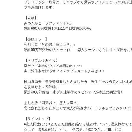
プチコミック７月号は、甘々ラブから爆笑ラブコメまで…いつも以
プでお届けします！
【表紙】
みつきかこ『ラブファントム』
累計600万部突破!! 連載11年目突破記念号♪
【巻頭カラー】
相川ヒロ『その男、沼につき。』
累計55万部突破の大ヒット作！ 恋人ターンでさらに甘々展開をお
【トリプルよみきり】
室たた『本当のウソ／本当のヒミツ』
実力派作家が贈るオフィスラブショートよみきり！
横山真由美『モラ夫成敗しときました★ 転生ギャル勇者と囚われ
を攻略せよ～番外編』
累計40万部突破！妻プチ連載作のスピンオフが本誌に初登場！
ましろ雪『同期以上、恋人未満？』
恋に疲れた心をときほぐす大人の等身大ハートフルラブよみきり39
【ラインナップ】
●恋人同士になりどんどん距離が縮づく桃と叶。ついに温泉旅行で
る！？ 表紙&巻頭カラー…『その男、沼につき。』相川ヒロ