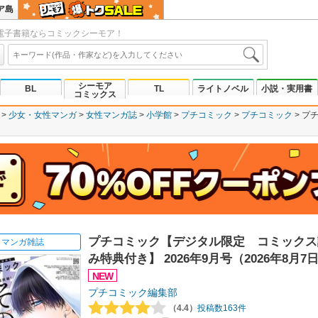
ア島
電子書籍ならコミックシーモア！
シーモア
BL
TL
ライトノベル
小説・実用書
コミックス
少女・女性マンガ
女性マンガ誌
小学館
プチコミック
プチコミック
プ
プチコミック【デジタル限定 コミックス
マンガ雑誌
み特典付き】 2026年9月号（2026年8月7
NEW
プチコミック編集部
（4.4）
投稿数163件