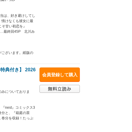
本当は、好き避けしてし
。情けなくも彼女に最
こそ甘い初恋を』
…最終回45P 北川み
がございます。紙版の
典付き】 2026
会員登録して購入
のみについておりま
nest』コミックス3
巻分と、『箱庭の茶
１巻分を収録！たっぷ