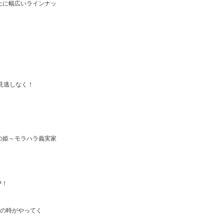
上に幅広いラインナッ
見逃しなく！
の姫～モラハラ義実家
P！
その時がやってく