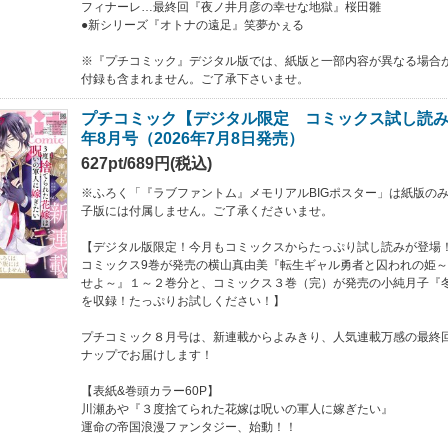
フィナーレ…最終回『夜ノ井月彦の幸せな地獄』桜田雛
●新シリーズ『オトナの遠足』笑夢かぇる
※『プチコミック』デジタル版では、紙版と一部内容が異なる場合
付録も含まれません。ご了承下さいませ。
プチコミック【デジタル限定 コミックス試し読み特
年8月号（2026年7月8日発売）
627pt/689円(税込)
※ふろく「『ラブファントム』メモリアルBIGポスター」は紙版の
子版には付属しません。ご了承くださいませ。
【デジタル版限定！今月もコミックスからたっぷり試し読みが登場
コミックス9巻が発売の横山真由美『転生ギャル勇者と囚われの姫
せよ～』１～２巻分と、コミックス３巻（完）が発売の小純月子『
を収録！たっぷりお試しください！】
プチコミック８月号は、新連載からよみきり、人気連載万感の最終
ナップでお届けします！
【表紙&巻頭カラー60P】
川瀬あや『３度捨てられた花嫁は呪いの軍人に嫁ぎたい』
運命の帝国浪漫ファンタジー、始動！！