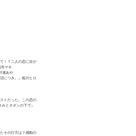
録も含まれません。ご了承下さいませ。
れて！？二人の恋に目が
城寺マキ
川瀬あや
、沼につき。』相川ヒロ
ホストだった。この恋の
きみとネオンの下で』
えたその行方は？感動の