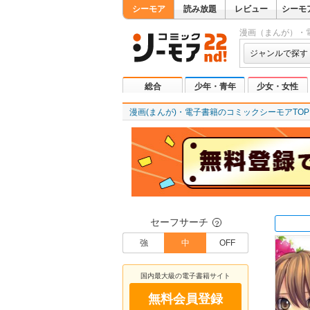
シーモア
読み放題
レビュー
シーモ
漫画（まんが）・
ジャンルで探す
総合
少年・青年
少女・女性
漫画(まんが)・電子書籍のコミックシーモアTOP
セーフサーチ
？
強
中
OFF
国内最大級の電子書籍サイト
無料会員登録