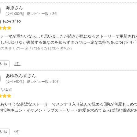
海原
さん
(女性/30代)
総レビュー数：3件
ｷ ｷｭﾝｯ ｽﾞｷﾝ
はテーマが重たいなぁ…と思いましたが続きが気になるストーリーで更新され
したゆりなが復讐する気なのを知らずタカヤは一途な気持ちをぶつけﾄﾞｷﾄﾞ
のあまりの一途さにゆりなは揺らぎｷｭﾝｯ
っぱり昔の傷は忘れることができずタカヤに冷たくあたりｽﾞｷﾝ
いね
2件
にゆりなは今のタカヤに惹かれとうとう好きという気持ちを認めてしまいハッ
あゆみんず
さん
(女性/40代)
総レビュー数：16件
りいい
にありそうな身近なストーリーでスンナリ入り込んで読める胸が何度もしめ
です胸キュン・イケメン・ラブストーリー・純愛を求めてる人は読む価値おお
いね
0件