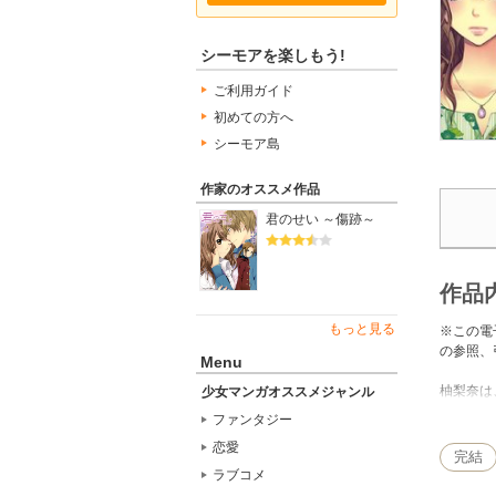
シーモアを楽しもう!
ご利用ガイド
初めての方へ
シーモア島
作家のオススメ作品
君のせい ～傷跡～
作品
もっと見る
※この電
の参照、
Menu
柚梨奈は
少女マンガオススメジャンル
方の隆也
ファンタジー
生き生き
恋愛
生の書き
完結
ラブコメ