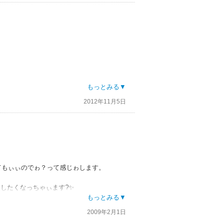
もっとみる▼
2012年11月5日
安くてもぃぃのでゎ？って感じゎします。
援したくなっちゃぃます?✨
❤
もっとみる▼
2009年2月1日