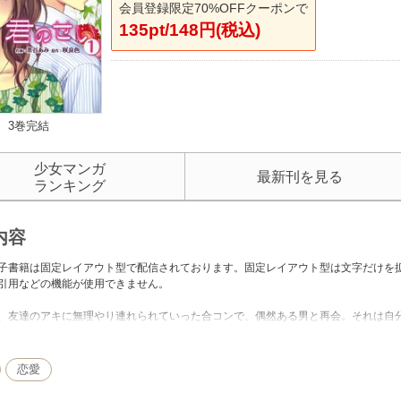
会員登録限定70%OFFクーポンで
135pt/148円(税込)
3巻完結
少女マンガ
最新刊を見る
ランキング
内容
子書籍は固定レイアウト型で配信されております。固定レイアウト型は文字だけを
引用などの機能が使用できません。
、友達のアキに無理やり連れられていった合コンで、偶然ある男と再会。それは自
は、“再会”だと気づくことなく、人生初の『一目惚れ』。その場でいきなり告白を
と描かれます。モバゲータウンの小説コーナーに数々の記録を残した作品が待望の
下ろし新作も収録！
恋愛