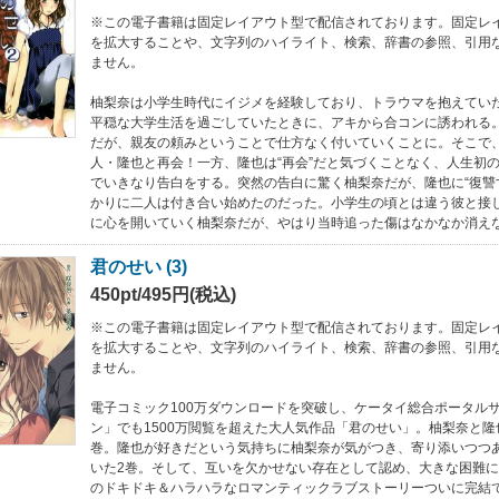
※この電子書籍は固定レイアウト型で配信されております。固定レ
を拡大することや、文字列のハイライト、検索、辞書の参照、引用
ません。
柚梨奈は小学生時代にイジメを経験しており、トラウマを抱えてい
平穏な大学生活を過ごしていたときに、アキから合コンに誘われる
だが、親友の頼みということで仕方なく付いていくことに。そこで
人・隆也と再会！一方、隆也は“再会”だと気づくことなく、人生初
でいきなり告白をする。突然の告白に驚く柚梨奈だが、隆也に“復讐
かりに二人は付き合い始めたのだった。小学生の頃とは違う彼と接
に心を開いていく柚梨奈だが、やはり当時追った傷はなかなか消え
君のせい (3)
450pt/495円(税込)
※この電子書籍は固定レイアウト型で配信されております。固定レ
を拡大することや、文字列のハイライト、検索、辞書の参照、引用
ません。
電子コミック100万ダウンロードを突破し、ケータイ総合ポータル
ン」でも1500万閲覧を超えた大人気作品「君のせい」。柚梨奈と隆
巻。隆也が好きだという気持ちに柚梨奈が気がつき、寄り添いつつ
いた2巻。そして、互いを欠かせない存在として認め、大きな困難に
のドキドキ＆ハラハラなロマンティックラブストーリーついに完結