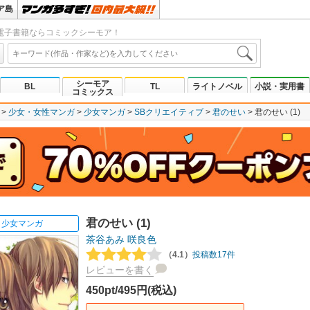
ア島
電子書籍ならコミックシーモア！
シーモア
BL
TL
ライトノベル
小説・実用書
コミックス
少女・女性マンガ
少女マンガ
SBクリエイティブ
君のせい
君のせい (1)
君のせい (1)
少女マンガ
茶谷あみ
咲良色
（4.1）
投稿数17件
レビューを書く
450pt/495円(税込)