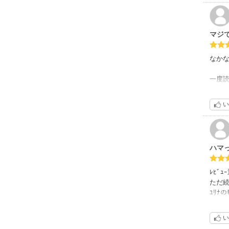
マジ
なか
一度
いろ
い
ハマ
ﾚﾋﾞ
ただ
ﾕﾘﾅ
これか
今後の
い