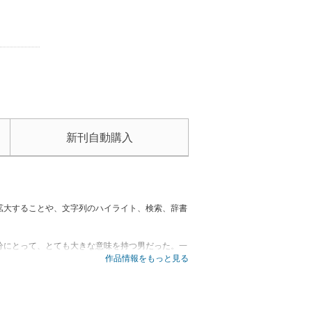
新刊自動購入
拡大することや、文字列のハイライト、検索、辞書
分にとって、とても大きな意味を持つ男だった。一
する。魅力的な登場人物たちが、コミックでさらに
作品情報をもっと見る
コミック化！ 巻末特別編として、人気の市ノ瀬先