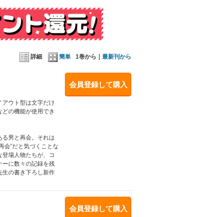
詳細
簡単
1巻から｜
最新刊から
会員登録して購入
イアウト型は文字だけ
などの機能が使用でき
ある男と再会。それは
再会”だと気づくことな
な登場人物たちが、コ
ナーに数々の記録を残
先生の書き下ろし新作
会員登録して購入