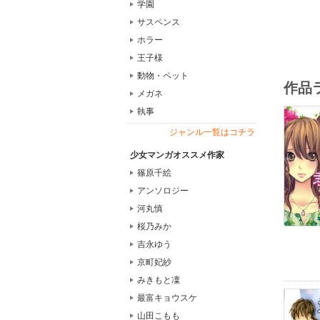
学園
サスペンス
ホラー
王子様
動物・ペット
作品
メガネ
執事
ジャンル一覧はコチラ
少女マンガオススメ作家
篠原千絵
アンソロジー
河丸慎
桜乃みか
吉永ゆう
京町妃紗
みきもと凜
最富キョウスケ
山田こもも