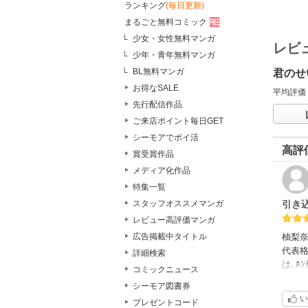
ランキング
(毎日更新)
まるごと無料コミック
少女・女性無料マンガ
レビ
少年・青年無料マンガ
BL無料マンガ
君のせ
お得なSALE
平均評価
先行配信作品
ご来店ポイント毎日GET
シーモアでポイ活
高評
賞受賞作品
メディア化作品
特集一覧
引き
スタッフオススメマンガ
レビュー高評価マンガ
柚梨奈
広告掲載中タイトル
代表格
詳細検索
は､ﾎ
コミックニュース
とも
シーモア図書券
れる話
い
プレゼントコード
です)?