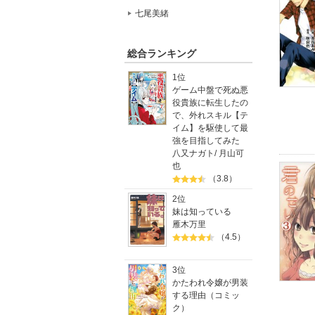
七尾美緒
総合ランキング
1位
ゲーム中盤で死ぬ悪
役貴族に転生したの
で、外れスキル【テ
イム】を駆使して最
強を目指してみた
八又ナガト
/
月山可
也
（3.8）
2位
妹は知っている
雁木万里
（4.5）
3位
かたわれ令嬢が男装
する理由（コミッ
ク）