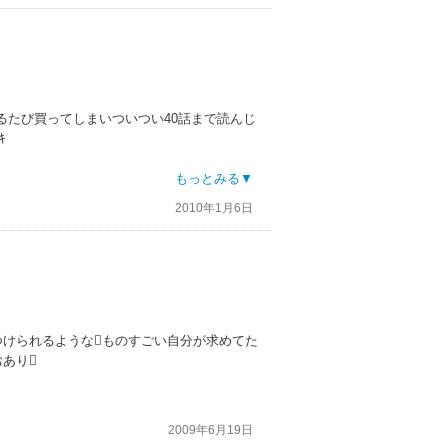
るたび買ってしまいついつい40話まで読んじ
ｷ
もっとみる▼
2010年1月6日
ピーエンドになって良かったです
つけられるようなものすごい自分が求めてた
あり
2009年6月19日