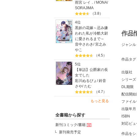
雨宮 レイ．
/
MONA
/
SORAJIMA
（3.8）
4位
黒妖の花嫁～忌み嫌
作品
われた私が冷酷大尉
に愛されるまで～
音中さわき
/
宮之み
ジャンル
やこ
（4.5）
作品タグ
5位
【単話】公爵家の長
出版社
女でした
シリーズ
彩川ぬるぴょ
/
鈴音
さや
/
たむ
DL期限
（4.7）
配信開始
もっと見る
ファイル
出版年月
全書籍から探す
ISBN
対応ビュ
新刊コミック/書籍
新刊発売予定
作品をシ