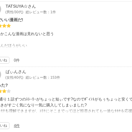
TATSUYA☆
さん
(男性/30代)
総レビュー数：1件
でいい漫画だ!
なかこんな漫画は見れないと思う
読んだほうがいい
いろと考えさせられた
いね
0件
ぱぃん
さん
(女性/40代)
総レビュー数：153件
った?
ｭｰ通り１話ずつのｽﾄｰﾘｰがちょっと短ぃです?なのでﾎﾟｨﾝﾄがもぅちょっと
続きがすごく気になり一気に購入してしまぃました?
のｷﾓﾁも理解できますが、ﾕﾘﾅにそこまでってほど拒否されても一途なﾀｶﾔを応
らﾕﾘﾅがﾀｶﾔに心を開ぃてどんな惹かれ方をしていくのかすごく気になります
展開が待ち遠しぃです?
いね
4件