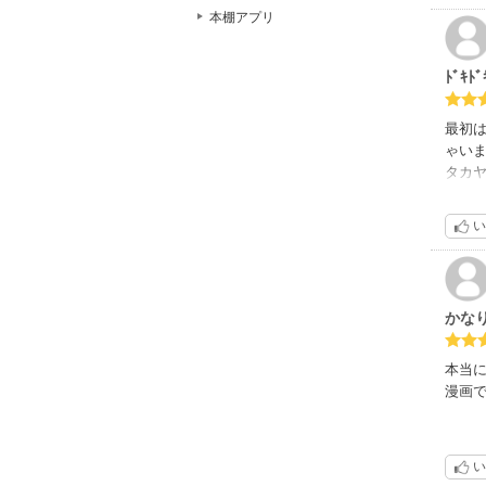
本棚アプリ
ﾄﾞｷﾄﾞ
最初
ゃいま
タカヤ
でもや
い
徐々
かな
本当
漫画
い