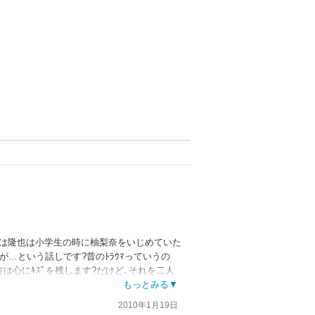
実は隆也は小学生の時に柚梨奈をいじめていた
が…という話しです?昔のﾄﾗｳﾏっていうの
は心にｷｽﾞを残します?だけど､それを二人
事も前向きに生きるって大事だと感じさせてく
もっとみる▼
ﾞ数が短いのが残念です(ﾀﾞｳﾝﾛｰﾄﾞが手間
2010年1月19日