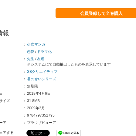
会員登録して全巻購入
情報
：
少女マンガ
恋愛
/
ドラマ化
：
先生
/
友達
※システムにて自動抽出したものを表示しています
：
SBクリエイティブ
：
君のせいシリーズ
：
無期限
日
：
2018年4月6日
サイズ
：
31.8MB
：
2009年3月
：
9784797352795
ーア
：
ブラウザビューア
ェアする
：