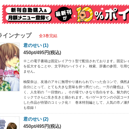
ラインナップ
全3巻完結
君のせい (1)
450pt/495円(税込)
※この電子書籍は固定レイアウト型で配信されております。固定レ
を拡大することや、文字列のハイライト、検索、辞書の参照、引用
ません。
柚梨奈は、友達のアキに無理やり連れられていった合コンで、偶然
自分にとって、とても大きな意味を持つ男だった。一方の隆也は、“
く、人生初の『一目惚れ』。その場でいきなり告白をする。魅力的
ミックでさらに生き生きと描かれます。モバゲータウンの小説コー
した作品が待望のコミック化！ 巻末特別編として、人気の市ノ瀬
も収録！
君のせい (2)
450pt/495円(税込)