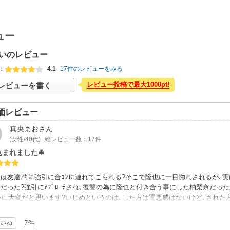
ュー
いのレビュー
：
4.1
17件のレビューをみる
レビュー投稿で最大1000pt!
レビューを書く
価レビュー
真央まお
さん
(女性/40代)
総レビュー数：17件
込まれました☘
は友達ｱｷに強引に合ｺﾝに連れてこられる?そこで隆也に一目惚れされるが､
だった?強引にｱﾌﾟﾛｰﾁされ､復讐の為に隆也と付き合う事にした柚梨奈だった
ﾝﾄに大変だと思います?いじめというのは､した方は罪悪感はないけど､された方
乗り越えられたので良かったです?人間としての強い前向きな部分を見て､何
でした☘現在40話まで発売されているので､今後の二人が楽しみです?ただ､ﾍﾟｰｼ
いね
7件