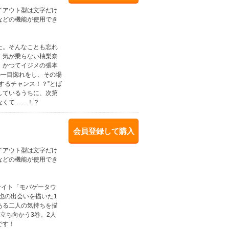
イアウト型は文字だけ
などの機能が使用でき
た。そんなことも忘れ
。気が乗らない柚梨奈
、かつてイジメの張本
の一目惚れをし、その場
するチャンス！？”とば
しているうちに、次第
なくて……！？
会員登録して購入
イアウト型は文字だけ
などの機能が使用でき
サイト「モバゲータウ
也の出会いを描いた1
ある二人の気持ちを描
立ち向かう3巻。2人
です！