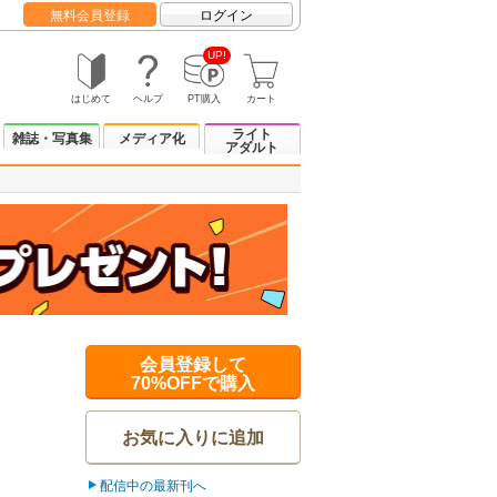
無料会員登録
ログイン
UP!
はじめて
ヘルプ
PT購入
カート
ライト
雑誌・写真集
メディア化
アダルト
会員登録して
70%OFFで購入
お気に入りに追加
配信中の最新刊へ