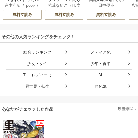
岸本和葉
/
peep
/
乾茸なめこ（HJ文
八
田中優吏
聖、剣士が冷遇さ
込められて25年。
染野静也
/
桑島黎
庫／ホビージャパ
れる魔術至上主義
救出されたときに
無料立読み
無料立読み
無料立読み
音
/
taskey STUDI
ン刊）
/
御手洗太
の学園で無双する
は立派な不審者に
O
陽
/
芝
なっていた【分冊
版】
その他の人気ランキングをチェック！
総合ランキング
メディア化
少女・女性
少年・青年
TL・レディコミ
BL
異世界・転生
お色気
履歴削除
あなたがチェックした作品
無料