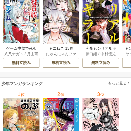
ゲーム中盤で死ぬ
ヤニねこ 13巻
今夜もシリアルキ
ヤ
八又ナガト
/
月山可
にゃんにゃんファ
伊口紺
/
中村優児
ヤ
悪役貴族に転生し
ラーと待ち合わせ 5
也
クトリー
たので、外れスキ
巻
無料立読み
無料立読み
無料立読み
ル【テイム】を駆
使して最強を目指
してみた 7巻
もっと見る
少年マンガランキング
1
2
3
位
位
位