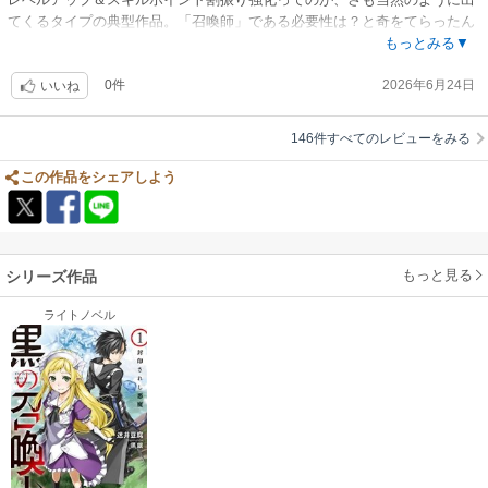
てくるタイプの典型作品。「召喚師」である必要性は？と奇をてらったん
だろうなぁと半笑いになれるもののストーリー・設定はそこまで悪くない
もっとみる▼
と思います。
0件
2026年6月24日
ただ構成・演出があまり良く感じなかった。キャラの動機の論理性を体系
いいね
的に把握できる構成になってないからいちいち後出し感がある。そもそも
その動機自体も根拠が表現できてないので、そうはならんやろ感もある。
146件すべてのレビューをみる
そして特筆すべきは、これまで書いたことを全てどうでもよくなるほどの
画力のなさ。クセとか味って呼べる要素すらない。稚拙。子どもの落書き
この作品をシェアしよう
レベル。なぜこの絵師を充てがったのだろう？なぜこの絵師は作画依頼を
受けるのだろう？
この絵師でなければ数ある異世界系の中でもアベレージ以上の作品だろう
に本当にもったいない。原作から入った人は怒り心頭なんだろうなぁと想
もっと見る
シリーズ作品
像してしまう。漫画であるなら最低限の作画力はあってしかるべきなの
で、この評価。
ライトノベル