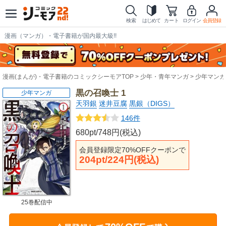
検索
はじめて
カート
ログイン
会員登録
漫画（マンガ）・電子書籍が国内最大級!!
漫画(まんが)・電子書籍のコミックシーモアTOP
少年・青年マンガ
少年マンガ
黒の召喚士 1
少年マンガ
天羽銀
迷井豆腐
黒銀（DIGS）
146件
680pt/748円(税込)
会員登録限定70%OFFクーポンで
204pt/224円(税込)
25巻配信中