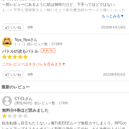
一部レビューにあるように絵は独特だけど、下手ってほどではない。
もっと下手な漫画家さん一杯いるよ？多分魔法科〜でヘイト稼いじゃった
から粘着されてるだけかと。
もっとみる▼
読んでると絵も慣れてくる。
0件
2026年4月19日
まぁ好みもあるだろうけど普通に面白いです。
いいね
絵だけで星1とかしてる人のを参考にしちゃダメですよ。
主人公戦闘大好きなだけの普通にいい人。ハーレムモノなだけの作品より
Nya_Nya
さん
(－/－)
総レビュー数：3738件
何倍も良い。
次巻も期待しています。
バトルの次もバトル
ネタバレ
このレビューはネタバレを含みます▼
0件
2023年9月4日
いいね
最新のレビュー
CT-CL
さん
(男性/40代)
総レビュー数：178件
無料分4巻ほど読みました
転生転移→目立ちたくない→俺TUEEEEムーブ無双カマしまくり。RPGの
レベルアップ＆スキルポイント割振り強化ってのが、さも当然のように出