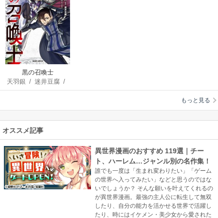
黒の召喚士
天羽銀
/
迷井豆腐
/
黒銀（DIGS）
もっと見る
オススメ記事
異世界漫画のおすすめ 119選｜チー
ト、ハーレム…ジャンル別の名作集！
誰でも一度は「生まれ変わりたい」「ゲーム
の世界へ入ってみたい」などと思うのではな
いでしょうか？ そんな願いを叶えてくれるの
が異世界漫画。最強の主人公に転生して無双
したり、自分の能力を活かせる世界で活躍し
たり、時にはイケメン・美少女から愛された