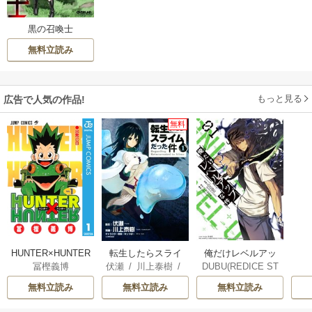
黒の召喚士
無料立読み
もっと見る
広告で人気の作品!
無料
俺だけレベルアッ
HUNTER×HUNTER
転生したらスライ
DUBU(REDICE ST
冨樫義博
伏瀬
/
川上泰樹
/
プな件
モノクロ版
ムだった件
UDIO)
/
Chugong
/
みっつばー
無料立読み
無料立読み
無料立読み
h-goon