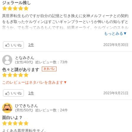
ジェラール推し
OP:レトベア（unknown Vo：10fu）「頭ん中DEAD END」 / ED:鈴木みの
り「Wherever」
異世界転生ものですが自分の記憶と引き換えに女神メルフィーナとの契約
【関連リンク】
をもぎ取ったケルヴィンはすごいギャンブラーというか怖いもの知らずと
公式サイト「黒の召喚士」
言うか。でも言ってみるもんですね。結果オーライ。ケルヴィンのスキル
も発想も驚くもので、その力を駆使して仲間を育成して行きます。仲間と
もっとみる▼
なるエフィルやセラなどの女性キャラも魅力的。しかし、自分の推しはジ
1件
2023年9月30日
ェラールです。騎士魂に溢れお茶目でホントに頼りになる漢。主の為、真
いいね
っ直ぐ愚直。ホント、惚れました!
となみ
さん
(女性/40代)
総レビュー数：73件
色々と謎があります
ネタバレ
このレビューはネタバレを含みます▼
1件
2023年9月21日
いいね
ひできち
さん
(男性/50代)
総レビュー数：24件
面白いよ？
よくある異世界転生モノ。