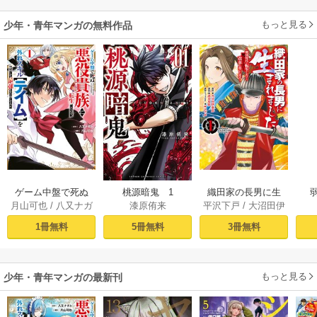
もっと見る
少年・青年マンガの無料作品
ゲーム中盤で死ぬ
桃源暗鬼 1
織田家の長男に生
月山可也
/
八又ナガ
漆原侑来
平沢下戸
/
大沼田伊
悪役貴族に転生し
まれました～戦国
ト
勢彦
/
逸見兎歌
たので、外れスキ
時代に転生したけ
1冊無料
5冊無料
3冊無料
ル【テイム】を駆
ど、死にたくない
使して最強を目指
ので改革を起こし
してみた（１）
ます～ 1
もっと見る
少年・青年マンガの最新刊