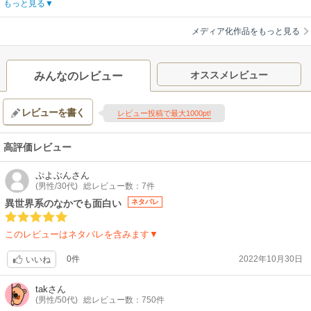
【あらすじ】
もっと見る
「初めてですよ、神である私に配下になれとおっしゃった方は」。ケルヴ
ィンは目を覚ますと異世界に転生していた。しかも、ガイド役としてその
メディア化作品をもっと見る
世界の女神を配下に従えて。前世の記憶を引き換えに、高ランクすぎる召
喚スキルと魔法スキルを得たケルヴィンは、冒険者としての生活を始める
が、強敵を求めたがる性格と、新人レベルを遥かに越えたステータスによ
オススメレビュー
みんなのレビュー
りすぐに注目を浴びてしまう。黒のローブに身を包み、戦闘狂な主人公
が、仲間を集めてトップ冒険者へと成り上がる、爽快バトルストーリー開
レビューを書く
幕！
レビュー投稿で最大1000pt!
【制作会社】
サテライト
高評価レビュー
【スタッフ情報】
原作:迷井豆腐（「オーバーラップ文庫」オーバーラップ刊） / キャラクタ
ぷよぶん
さん
ー原案:黒銀（DIGS）、ダイエクスト / 原作コミック:天羽銀（「コミック
(男性/30代)
総レビュー数：7件
ガルド」オーバーラップ刊）
異世界系のなかでも面白い
ネタバレ
監督:平池芳正
シリーズ構成:平池芳正 / キャラクターデザイン:大島美和 / サブキャラクタ
このレビューはネタバレを含みます▼
ーデザイン:大橋幸子 / モンスター・プロップデザイン:稲田航 / 美術設定:
加藤賢司（スタジオパインウッド） / 色彩設計:鈴木依里 / 撮影監督:内田奈
0件
2022年10月30日
いいね
津美 / 編集:松本秀治 / CGIスーパーバイザー:後藤浩幸 / CGIディレクター:
中村玲菜 / 音響監督:本山哲 / 音楽:未知瑠、Yuria Miyazono / 音楽制作:フラ
tak
さん
イングドッグ / 音響制作:ブシロードムーブ / 製作:黒の召喚士製作委員会
(男性/50代)
総レビュー数：750件
【音楽】