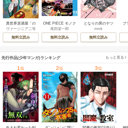
異世界居酒屋「の
ONE PIECE モノク
となりの席のヤツ
ブ
ヴァージニア二等
尾田栄一郎
mmk
ぶ」
ロ版
がそういう目で見
兵
/
蝉川夏哉
/
転
てくる
無料立読み
無料立読み
無料立読み
もっと見る
先行作品(少年マンガ)ランキング
1
2
3
位
位
位
生まれ変わった剣
ダンジョンに閉じ
神
閻魔の教室(話売り)