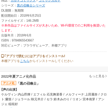
雑誌：
ガルドコミックス
/
コミックガルド
シリーズ：
黒の召喚士シリーズ
DL期限：無期限
配信開始日：2018年6月25日
ファイルサイズ：146.2MB
※本作品はファイルサイズが大きいため、Wi-Fi環境でのご利用を推奨いた
します。
出版年月：2018年6月
ISBN：9784865543667
対応ビューア：ブラウザビューア、本棚アプリ
｢アプリで読む｣にはアプリをインストール!
本棚アプリを
こちら
からインストールしてください
もっと見る
2022年夏アニメ化作品
アニメ化
「黒の召喚士」
【声の出演】
ケルヴィン:内山昂輝 / エフィル:石見舞菜香 / メルフィーナ:上田麗奈 / クロ
ト:蘭笛 / ジェラール:秋元羊介 / セラ:鈴木みのり / リオン:宮本侑芽 / アン
ジェ:稲垣好