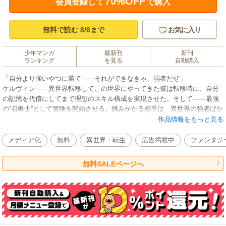
70%OFF
会員登録して
で購入
無料で読む 8/6まで
お気に入り
少年マンガ
最新刊
新刊
ランキング
を見る
自動購入
「自分より強いやつに勝て――それができなきゃ、弱者だぜ」
ケルヴィン――異世界転移してこの世界にやってきた彼は転移時に、自分
の記憶を代償にしてまで理想のスキル構成を実現させた。そして――最強
の“召喚士”として冒険を開始させる。挑みかかる相手は、異世界の強者ばか
り。黒衣を纏う戦闘狂と、彼の召喚により集いし配下たちが紡ぐ爽快バト
作品情報をもっと見る
ルファンタジー、第一幕。原作・迷井豆腐による書き下ろし小説収録。
メディア化
無料
異世界・転生
広告掲載中
ファンタジ
無料SALEページへ