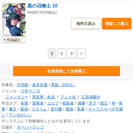
黒の召喚士 10
660pt/726円(税込)
無料立読み
登録して購入
作品紹介
1
2
3
>
会員登録して全巻購入
作家名：
天羽銀
/
迷井豆腐
/
黒銀（DIGS）
ジャンル：
少年マンガ
ファンタジー
/
異世界・転生
/
アニメ化
/
広告掲載中
作品タグ：
刺客
/
冒険者
/
エルフ
/
暗殺者
/
捕虜
/
息子
/
国王
/
神
/
将
軍
/
魔王
/
最強
/
スライム
/
受付嬢
/
愛娘
/
黒幕
/
キャラクターが可愛
い
/
テンポがいい
※システムにて自動抽出したものを表示しています
出版社：
オーバーラップ