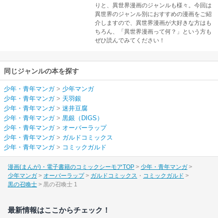
りと、異世界漫画のジャンルも様々。今回は
異世界のジャンル別におすすめの漫画をご紹
介しますので、異世界漫画が大好きな方はも
ちろん、「異世界漫画って何？」という方も
ぜひ読んでみてください！
同じジャンルの本を探す
少年・青年マンガ
>
少年マンガ
少年・青年マンガ
>
天羽銀
少年・青年マンガ
>
迷井豆腐
少年・青年マンガ
>
黒銀（DIGS）
少年・青年マンガ
>
オーバーラップ
少年・青年マンガ
>
ガルドコミックス
少年・青年マンガ
>
コミックガルド
漫画(まんが)・電子書籍のコミックシーモアTOP
少年・青年マンガ
少年マンガ
オーバーラップ
ガルドコミックス
コミックガルド
黒の召喚士
黒の召喚士 1
最新情報はここからチェック！