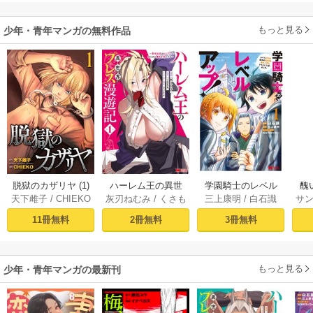
ら
二
もっと見る
少年・青年マンガの無料作品
脱獄のカザリヤ (1)
ハーレム王の異世
学園騎士のレベル
醜
天下雌子
/
CHIEKO
灰刃ねむみ
/
くさも
三上康明
/
白石識
サ
界プレス漫遊記 ～
アップ！レベル100
同
ち
最強無双のおじさ
0超えの転生者、落
皇
11冊無料
2冊無料
3冊無料
んはあらゆる種族
ちこぼれクラスに
喪
を嫁にする～（コ
入学。そして、
ミック） 1巻
（コミック） ： 1
もっと見る
少年・青年マンガの最新刊