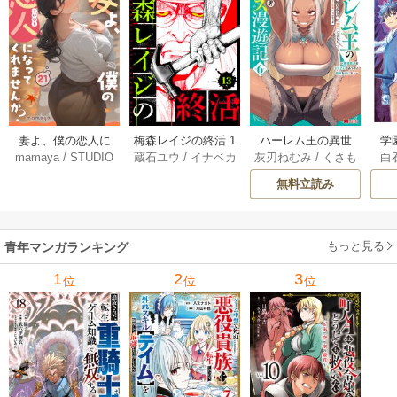
妻よ、僕の恋人に
梅森レイジの終活 1
ハーレム王の異世
学
mamaya
/
STUDIO
蔵石ユウ
/
イナベカ
灰刃ねむみ
/
くさも
白
なってくれません
3巻
界プレス漫遊記 ～
アッ
ZOON
ズ
/
STUDIO ZOON
ち
か？ 21巻
最強無双のおじさ
0
無料立読み
んはあらゆる種族
ち
を嫁にする～（コ
ミック） 6巻
（
もっと見る
青年マンガランキング
1
2
3
位
位
位