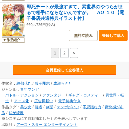
即死チートが最強すぎて、異世界のやつらがま
るで相手にならないんですが。 -ΑΩ-１０【電
子書店共通特典イラスト付】
660pt/726円(税込)
無料立読み
登録して購入
作品紹介
1
2
>
会員登録して全巻購入
作家名：
納都花丸
/
藤孝剛志
/
成瀬ちさと
ジャンル：
青年マンガ
バトル・アクション
/
ファンタジー
/
ギャグ・コメディー
/
異世界・転
生
/
アニメ化
/
広告掲載中
/
電子特典付き
作品タグ：
美少女
/
賢者
/
剣聖
/
テンポがいい
/
不思議な力
/
爽快感があ
る
/
絵が綺麗
※システムにて自動抽出したものを表示しています
出版社：
アース・スター エンターテイメント