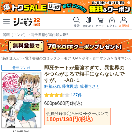
検索
はじめて
カート
ログイン
会員登録
漫画（マンガ）・電子書籍が国内最大級!!
漫画(まんが)・電子書籍のコミックシーモアTOP
少年・青年マンガ
青年マンガ
即死チートが最強すぎて、異世界の
青年マンガ
やつらがまるで相手にならないんで
すが。 -ΑΩ-１
納都花丸
藤孝剛志
成瀬ちさと
137件
600pt/660円(税込)
会員登録限定70%OFFクーポンで
180pt/198円(税込)