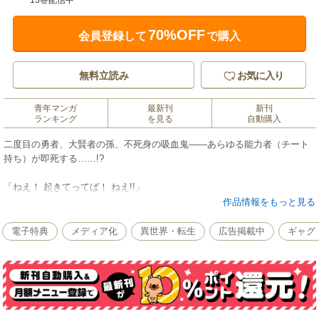
13巻配信中
70%OFF
会員登録して
で購入
無料立読み
お気に入り
青年マンガ
最新刊
新刊
ランキング
を見る
自動購入
二度目の勇者、大賢者の孫、不死身の吸血鬼――あらゆる能力者（チート
持ち）が即死する……!?
「ねえ！ 起きてってば！ ねえ!!」
修学旅行中の高校二年生、高遠夜霧は、移動中のバスで気持ちよく寝てい
作品情報をもっと見る
たところを、クラスメイトの美少女、壇ノ浦知千佳に起こされた。
しかし、甘酸っぱい展開にはならず、目を覚ました夜霧に見えたのは、半
電子特典
メディア化
異世界・転生
広告掲載中
ギャグ
壊したバスと床に横たわる複数の死体、そして目の前で“何か”にくし刺しに
されて死にかけているクラスメイトの姿だった――――!!