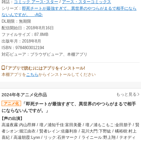
雑誌：
コミック アース･スター
/
アース・スターコミックス
シリーズ：
即死チートが最強すぎて、異世界のやつらがまるで相手になら
ないんですが。 -ΑΩ-
DL期限：無期限
配信開始日：2018年8月16日
ファイルサイズ：87.8MB
出版年月：2018年8月
ISBN：9784803012194
対応ビューア：ブラウザビューア、本棚アプリ
｢アプリで読む｣にはアプリをインストール!
本棚アプリを
こちら
からインストールしてください
もっと見る
2024年冬アニメ化作品
アニメ化
「即死チートが最強すぎて、異世界のやつらがまるで相手
にならないんですが。」
【声の出演】
高遠夜霧:内山昂輝 / 壇ノ浦知千佳:富田美憂 / 壇ノ浦もこもこ:金田朋子 / 賢
者シオン:堀江由衣 / 賢者レイン:佐藤利奈 / 花川大門:下野紘 / 橘裕樹:村上
喜紀 / 高遠朝霞:Lynn / リック:石井マーク / ライニール:野上翔 / テオディ