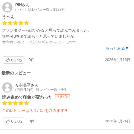
RIN
さん
(－/－)
総レビュー数：3928件
う〜ん
ファンタジーっぽいかなと思って読んでみました。
無料分3巻まで読もうと思っていましたが、
文字数が多く、会話がギャグっぽい…ので、
1巻の途中でリタイアしました…
もっとみる▼
「死ね」というのも、むかつくからと同級生(東田)を殺したのは引きまし
0件
2026年1月16日
た…
いいね
その後も「死ね」を連発…
あらすじに美少女とある壇ノ浦さんは、あまり美少女には見えませんでし
最新のレビュー
た…
思っていたストーリーと違うので、続きは読まないかな…
今村昊平
さん
(男性/10代)
総レビュー数：4件
読み進めて印象が変わった
ネタバレ
このレビューはネタバレを含みます▼
0件
2026年1月24日
いいね