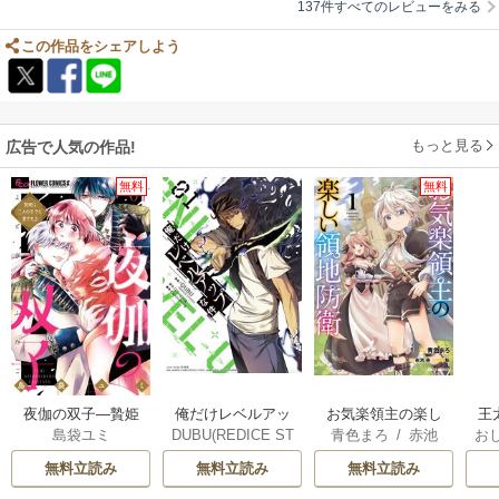
137件すべてのレビューをみる
この作品をシェアしよう
もっと見る
広告で人気の作品!
無料
無料
俺だけレベルアッ
夜伽の双子―贄姫
お気楽領主の楽し
王
DUBU(REDICE ST
島袋ユミ
青色まろ
/
赤池
お
プな件
は二人の王子に愛
い領地防衛
こ
UDIO)
/
Chugong
/
宗
/
転
英
される―
無料立読み
無料立読み
無料立読み
h-goon
す