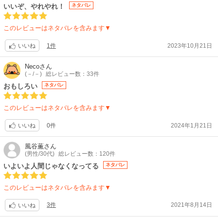
シリーズ構成、脚本:青葉譲 / キャラクターデザイン:崎本さゆり / 色彩設
いいぞ、やれやれ！
ネタバレ
計:水野愛子 / 美術監督:Scott MacDonald / 撮影監督:山根裕二郎 / 編集:山田
聖実 / 音楽:中村巴奈重、斎木達彦、佐久間奏、門脇大輔 / 音響監督:濱野高
このレビューはネタバレを含みます▼
年（マジックカプセル）
【関連リンク】
1件
2023年10月21日
いいね
公式サイト「即死チートが最強すぎて、異世界のやつらがまるで相手に
ならないんですが。」
Neco
さん
(－/－)
総レビュー数：33件
おもしろい
ネタバレ
このレビューはネタバレを含みます▼
0件
2024年1月21日
いいね
風谷薫
さん
(男性/30代)
総レビュー数：120件
いよいよ人間じゃなくなってる
ネタバレ
このレビューはネタバレを含みます▼
3件
2021年8月14日
いいね