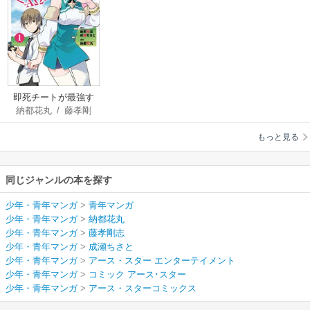
即死チートが最強す
納都花丸
/
藤孝剛
ぎて、異世界のやつ
志
/
成瀬ちさと
らがまるで相手にな
もっと見る
らないんですが。 -
ΑΩ-
同じジャンルの本を探す
少年・青年マンガ
>
青年マンガ
少年・青年マンガ
>
納都花丸
少年・青年マンガ
>
藤孝剛志
少年・青年マンガ
>
成瀬ちさと
少年・青年マンガ
>
アース・スター エンターテイメント
少年・青年マンガ
>
コミック アース･スター
少年・青年マンガ
>
アース・スターコミックス