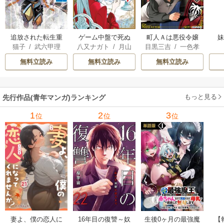
追放された転生重
ゲーム中盤で死ぬ
町人Ａは悪役令嬢
猫子
/
武六甲理
八又ナガト
/
月山
目黒三吉
/
一色孝
騎士はゲーム知識
悪役貴族に転生し
をどうしても救い
衣
/
じゃいあん
可也
太郎
/
Parum
で無双する
たので、外れスキ
たい ～どぶと空
無料立読み
無料立読み
無料立読み
ル【テイム】を駆
と氷の姫君～
使して最強を目指
してみた
もっと見る
先行作品(青年マンガ)ランキング
1
2
3
位
位
位
妻よ、僕の恋人に
16年目の復讐～奴
生後0ヶ月の最強魔
【