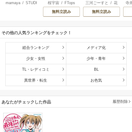
mamaya
/
STUDI
桜宇宙
/
FTops
三河ごーすと
/
花
寺
なってくれません
らを地獄に送るま
王 食べるだけ強
解
O ZOON
房雪
/
マップ
か？
で
くなるチート能力
無料立読み
無料立読み
持ち転生者だけど
赤ちゃんなので英
雄たちの母乳で成
その他の人気ランキングをチェック！
長して無双します
総合ランキング
メディア化
少女・女性
少年・青年
TL・レディコミ
BL
異世界・転生
お色気
履歴削除
あなたがチェックした作品