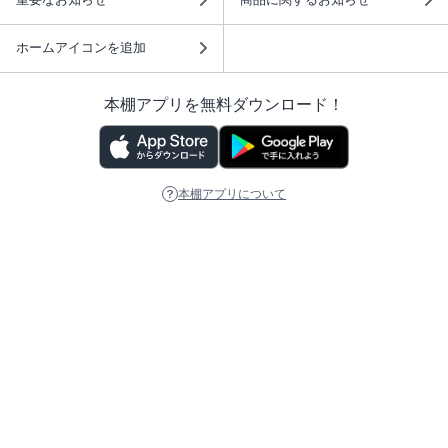
ホームアイコンを追加
本棚アプリを無料ダウンロード！
本棚アプリについて
このサイトについて
推奨環境
利用規約
ISBN検索
プライバシーポリシー
情報セキュリティーポリシー
特定商取引法に基づく表示
安心してお使いいただくために
ABJマークは、この電子書店・電子書籍配信サービスが、 著作権者からコンテ
ンツ使用許諾を得た正規版配信サービスであることを示す登録商標（登録番号
第6091713号）です。 詳しくは［ABJマーク］または［電子出版制作・流通協
議会］で検索してください。
(C)NTTソルマーレ