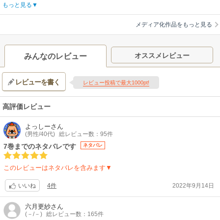
ジア:関根明良
もっと見る
【あらすじ】
全ての敵を即死させる！最強主人公爆誕！！修学旅行中、高遠夜霧とクラ
メディア化作品をもっと見る
スメイトたちは、突然異世界に召喚された。召喚したのは賢者を名乗る
女、シオン。彼女は《ギフト》と呼ばれる特殊能力を彼らに与え、賢者に
なるための試練をクリアしろ一方的に宣告する。突然の事態に動揺しつつ
オススメレビュー
みんなのレビュー
も行動を開始する一同。だが、なぜか《ギフト》を与えられなかった夜霧
や壇ノ浦知千佳ら一部の生徒は、ドラゴンが迫る草原に囮として置き去り
レビューを書く
にされてしまう。飛来したドラゴンによって次々に殺されていく残された
レビュー投稿で最大1000pt!
生徒たち。夜霧と知千佳も絶体絶命の大ピンチ！……かに思われた
が……。「死ね」夜霧はその一言でドラゴンを撃退。なんと彼は、任意の
高評価レビュー
対象を即座に殺せる《即死チート》の持ち主だった！！！元いた世界への
帰還を目指し、旅を始める夜霧と知千佳。そんな彼らの前に現れるのは異
よっしー
さん
世界にいるチート能力者たち。不死身の吸血鬼？ やり直しの勇者？神に
(男性/40代)
総レビュー数：95件
溺愛されし転生者？ そんなやつら、即死チートの相手にはまるでならない
7巻までのネタバレです
ネタバレ
んですが！前代未聞のチート能力が武器のダウナー系少年とちょっぴり残
念な美少女の異世界冒険が今、幕を開ける！！
このレビューはネタバレを含みます▼
【制作会社】
オクルトノボル
4件
2022年9月14日
いいね
【スタッフ情報】
原作:藤孝剛志、成瀬ちさと / 漫画:納都花丸
六月更紗
さん
監督:菱田正和
(－/－)
総レビュー数：165件