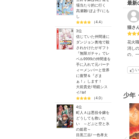
最新
場当たり的に行く
高瀬雛
/
ぽよ子
/
にも
し
（4.4）
猫さ
3位
信じていた仲間達に
花火
ダンジョン奥地で殺
されかけたがギフト
消し
『無限ガチャ』でレ
の、
ベル9999の仲間達を
手に入れて元パーテ
い
ィーメンバーと世界
に復讐＆『ざま
ぁ！』します！
大前貴史
/
明鏡シス
イ
/
tef
少年
（4.0）
4位
町人Ａは悪役令嬢を
どうしても救いた
い ～どぶと空と氷
の姫君～
o
目黒三吉
/
一色孝太
v