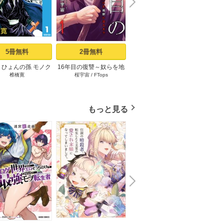
N
x
e
t
5冊無料
2冊無料
3冊無料
りひょんの孫 モノク
16年目の復讐～奴らを地
コウノドリ（１）
「変な
椎橋寛
桜宇宙
/
FTops
鈴ノ木ユウ
ささ
ロ版 1
獄に送るまで 1巻
時給×
もっと見る
N
x
e
t