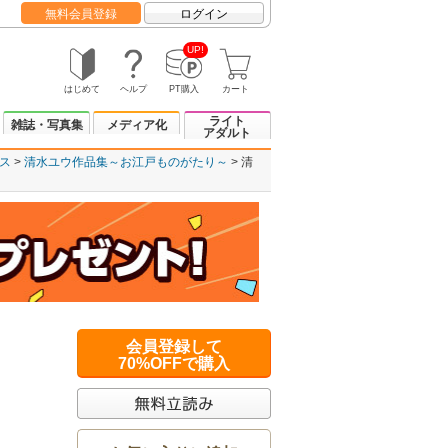
無料会員登録
ログイン
UP!
はじめて
ヘルプ
PT購入
カート
ライト
雑誌・写真集
メディア化
アダルト
ス
清水ユウ作品集～お江戸ものがたり～
清
会員登録して
70%OFFで購入