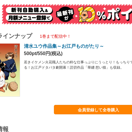
ラインナップ
1巻まで配信中！
清水ユウ作品集～お江戸ものがたり～
500pt/550円(税込)
若きイケメン火花職人たちの粋な仕事っぷりにうっとり！もっちり
る！お江戸ドタバタ劇開幕！読切作品「華纏 想い猫」も収録。
会員登録して全巻購入
情報