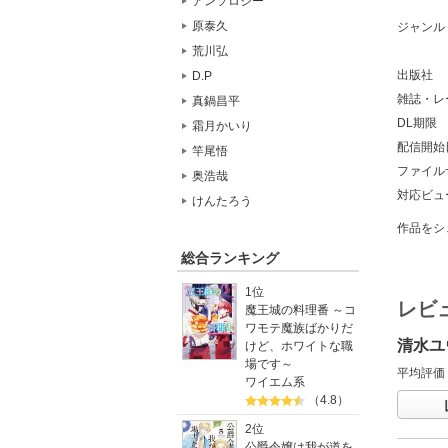
アンソロジー
原泰久
ジャンル
荒川弘
出版社
D.P
雑誌・レ
真鍋昌平
DL期限
霜月かいり
配信開始
竿尾悟
ファイル
奥浩哉
対応ビュ
けんたろう
作品をシ
総合ランキング
1位
レビ
魔王城の料理番 ～コ
ワモテ魔族ばかりだ
清水ユ
けど、ホワイトな職
場です～
平均評価
ワイエム系
（4.8）
2位
公爵令嬢は我が道を