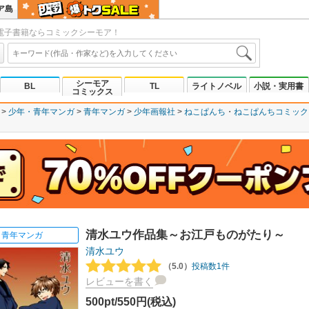
ア島
電子書籍ならコミックシーモア！
シーモア
BL
TL
ライトノベル
小説・実用書
コミックス
少年・青年マンガ
青年マンガ
少年画報社
ねこぱんち
ねこぱんちコミック
清水ユウ作品集～お江戸ものがたり～
青年マンガ
清水ユウ
（5.0）
投稿数1件
レビューを書く
500pt/550円(税込)