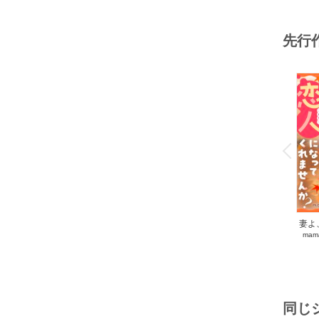
先行
o
v
P
r
e
i
u
妻よ
mam
同じ