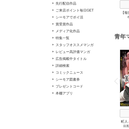
先行配信作品
ご来店ポイント毎日GET
【報
シーモアでポイ活
賞受賞作品
メディア化作品
青年
特集一覧
スタッフオススメマンガ
レビュー高評価マンガ
広告掲載中タイトル
詳細検索
コミックニュース
o
v
シーモア図書券
P
r
e
i
u
プレゼントコード
本棚アプリ
町人
目黒
して