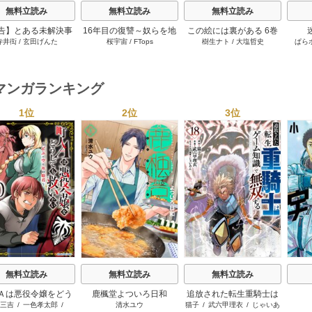
無料立読み
無料立読み
無料立読み
告】とある未解決事
16年目の復讐～奴らを地
この絵には裏がある 6巻
寺井衒
/
玄田げんた
桜宇宙
/
FTops
樹生ナト
/
大塩哲史
ぱら
件について 11巻
獄に送るまで 22巻
マンガランキング
1位
2位
3位
s
無料立読み
無料立読み
無料立読み
Ａは悪役令嬢をどう
鹿楓堂よついろ日和
追放された転生重騎士は
三吉
/
一色孝太郎
/
清水ユウ
猫子
/
武六甲理衣
/
じゃいあ
も救いたい ～どぶ
ゲーム知識で無双する