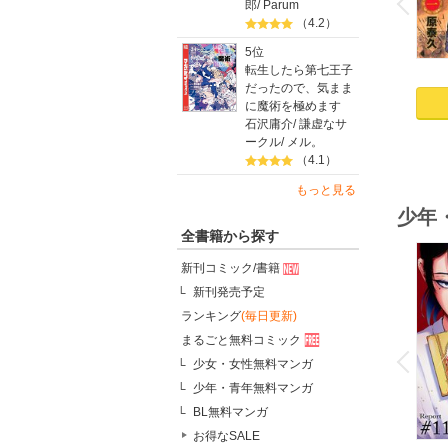
P
r
e
i
u
郎
/
Parum
（4.2）
5位
転生したら第七王子
だったので、気まま
に魔術を極めます
石沢庸介
/
謙虚なサ
ークル
/
メル。
（4.1）
もっと見る
少年
全書籍から探す
新刊コミック/書籍
新刊発売予定
ランキング
(毎日更新)
o
まるごと無料コミック
v
P
r
e
i
u
少女・女性無料マンガ
少年・青年無料マンガ
BL無料マンガ
お得なSALE