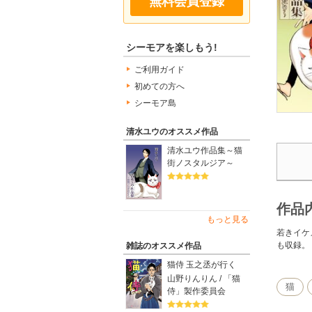
無料会員登録
シーモアを楽しもう!
ご利用ガイド
初めての方へ
シーモア島
清水ユウのオススメ作品
清水ユウ作品集～猫
街ノスタルジア～
作品
もっと見る
若きイケ
も収録。
雑誌のオススメ作品
猫侍 玉之丞が行く
山野りんりん / 「猫
猫
侍」製作委員会