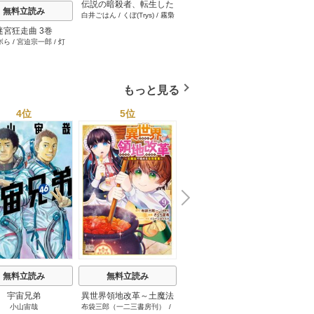
伝説の暗殺者、転生した
無料立読み
無料立読み
白井ごはん
/
くぼ(Trys)
/
霧梟
ら王家の愛され末娘にな
(Trys)
/
paoko(Trys)
/
まるのま
ってしまいまして。【タ
迷宮狂走曲 3巻
引退したおっさん賢者だ
天罰執
る(Trys)
/
やきにく(Trys)
/
こい
テヨミ】 100巻
ボら
/
宮迫宗一郎
/
灯
青空あかな
/
WAKANA
が愛弟子が追放されてき
て復
めハイボール(Trys)
KURAGUCHI
/
pallet
/
アイラ
たので傷心旅行に連れて
ボ
/
こなせ
/
booklistaSTUDIO
行く ～スローライフな旅
のつもりが、なぜか世界
もっと見る
最強の師弟になっていた
～【単行本版】 6巻
4位
5位
6位
N
x
e
t
無料立読み
無料立読み
無料立読み
宇宙兄弟
異世界領地改革～土魔法
ゲーム中盤で死ぬ悪役貴
小山宙哉
布袋三郎（一二三書房刊）
/
八又ナガト
/
月山可也
で始める公共事業～
族に転生したので、外れ