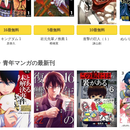
16冊無料
5冊無料
10冊無料
キングダム 1
岩元先輩ノ推薦 1
進撃の巨人（１）
ぬら
原泰久
椎橋寛
諫山創
・青年マンガの最新刊
s