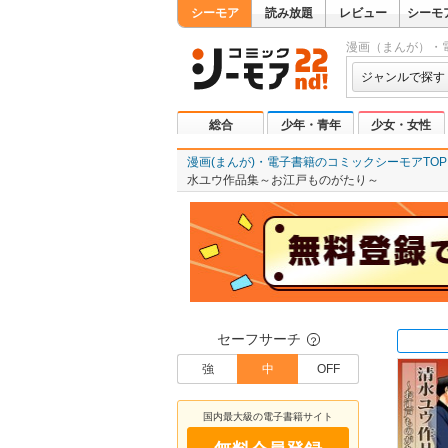
シーモア
読み放題
レビュー
シーモ
漫画（まんが）・
ジャンルで探す
総合
少年・青年
少女・女性
漫画(まんが)・電子書籍のコミックシーモアTOP
水ユウ作品集～お江戸ものがたり～
セーフサーチ
？
強
中
OFF
国内最大級の電子書籍サイト