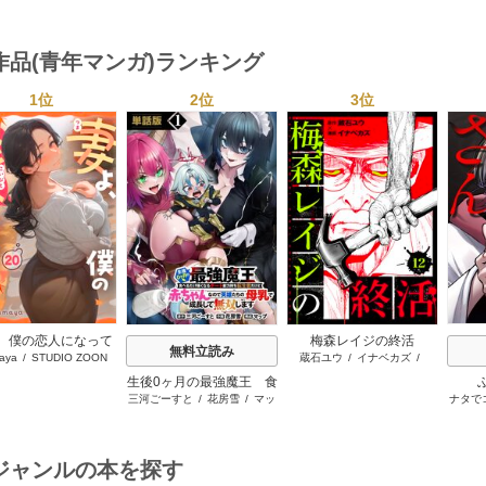
Parum
ん
と空と氷の姫君～
作品(青年マンガ)ランキング
1位
2位
3位
s
、僕の恋人になって
梅森レイジの終活
無料立読み
aya
/
STUDIO ZOON
蔵石ユウ
/
イナベカズ
/
くれませんか？
STUDIO ZOON
生後0ヶ月の最強魔王 食
三河ごーすと
/
花房雪
/
マッ
ナタで
べるだけ強くなるチート
プ
能力持ち転生者だけど赤
ちゃんなので英雄たちの
母乳で成長して無双しま
ジャンルの本を探す
す