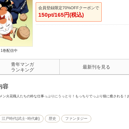
会員登録限定70%OFFクーポンで
150pt/165円(税込)
1巻配信中
青年マンガ
最新刊を見る
ランキング
内容
メン火花職人たちの粋な仕事っぷりにうっとり！もっちりでっぷり猫に癒される！お
江戸時代(武士･時代劇)
歴史
ファンタジー