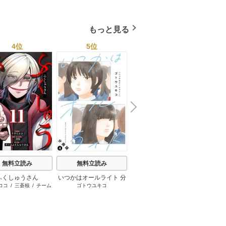
さくら夏希
/
イシバシヨウス
スキル【テイム】を駆使
ケ
して最強を目指してみた
もっと見る
4位
5位
6位
N
x
e
t
無料立読み
無料立読み
無料立読み
ふくしゅうさん
いつかはオールライト 分
擬態彼女～愛してる愛し
【単話
ココ
/
三蒼核
/
チーム
ゴトウユキコ
荒井チェイサー
/
赤秩父
増田
冊版
てる愛してる～
れた世
ふくしゅうさん
れな