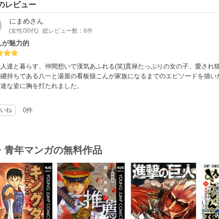
のレビュー
にまめ
さん
(女性/30代)
総レビュー数：6件
んが魅力的
職人達と暮らす、仲間想いで漢気あふれる(笑)貫禄たっぷりの女の子、愛され
の纏持ちである八一と湯屋の看板猫こんが家族になるまでのエピソードを描い
一途な姿に胸を打たれました。
いね
0件
・青年マンガの無料作品
s