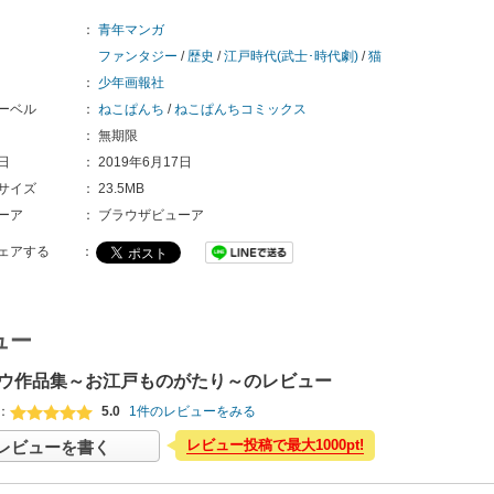
：
青年マンガ
ファンタジー
/
歴史
/
江戸時代(武士･時代劇)
/
猫
：
少年画報社
ーベル
：
ねこぱんち
/
ねこぱんちコミックス
：
無期限
日
：
2019年6月17日
サイズ
：
23.5MB
ーア
：
ブラウザビューア
ェアする
：
ュー
ウ作品集～お江戸ものがたり～のレビュー
：
5.0
1件のレビューをみる
レビュー投稿で最大1000pt!
レビューを書く