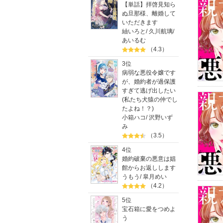
【単話】拝啓見知ら
ぬ旦那様、離婚して
いただきます
紬いろと
/
久川航璃
/
あいるむ
（4.3）
3位
病弱な悪役令嬢です
が、婚約者が過保護
すぎて逃げ出したい
(私たち犬猿の仲でし
たよね！？)
小箱ハコ
/
沢野いず
み
（3.5）
4位
婚約破棄の悪意は娼
館からお返しします
うもう
/
皐月めい
（4.2）
5位
宝石箱に愛をつめよ
う