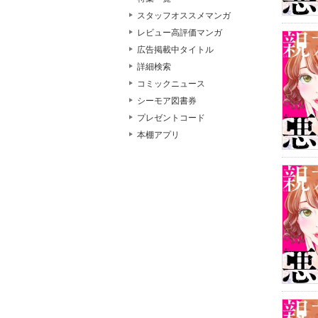
スタッフオススメマンガ
レビュー高評価マンガ
広告掲載中タイトル
詳細検索
コミックニュース
シーモア図書券
プレゼントコード
本棚アプリ