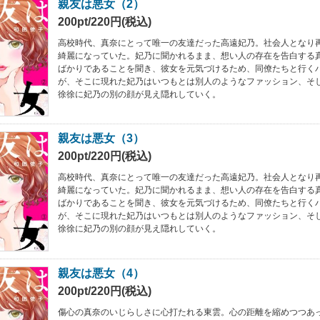
親友は悪女（2）
200pt/220円(税込)
高校時代、真奈にとって唯一の友達だった高遠妃乃。社会人となり
綺麗になっていた。妃乃に聞かれるまま、想い人の存在を告白する
ばかりであることを聞き、彼女を元気づけるため、同僚たちと行く
が、そこに現れた妃乃はいつもとは別人のようなファッション、そ
徐徐に妃乃の別の顔が見え隠れしていく。
親友は悪女（3）
200pt/220円(税込)
高校時代、真奈にとって唯一の友達だった高遠妃乃。社会人となり
綺麗になっていた。妃乃に聞かれるまま、想い人の存在を告白する
ばかりであることを聞き、彼女を元気づけるため、同僚たちと行く
が、そこに現れた妃乃はいつもとは別人のようなファッション、そ
徐徐に妃乃の別の顔が見え隠れしていく。
親友は悪女（4）
200pt/220円(税込)
傷心の真奈のいじらしさに心打たれる東雲。心の距離を縮めつつあ