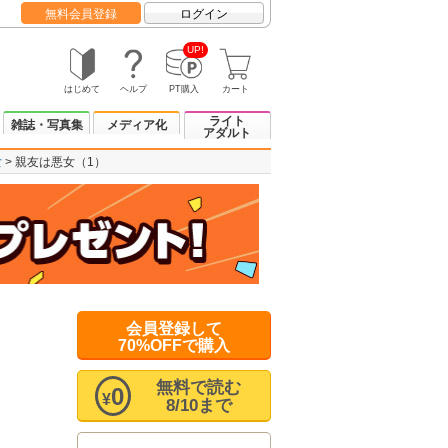
無料会員登録
ログイン
UP!
はじめて
ヘルプ
PT購入
カート
ライト
雑誌・写真集
メディア化
アダルト
女
親友は悪女（1）
会員登録して
70%OFFで購入
無料で読む
0
¥
8/10まで