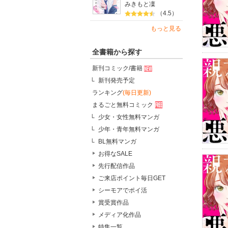
みきもと凜
（4.5）
もっと見る
全書籍から探す
新刊コミック/書籍
新刊発売予定
ランキング
(毎日更新)
まるごと無料コミック
少女・女性無料マンガ
少年・青年無料マンガ
BL無料マンガ
お得なSALE
先行配信作品
ご来店ポイント毎日GET
シーモアでポイ活
賞受賞作品
メディア化作品
特集一覧