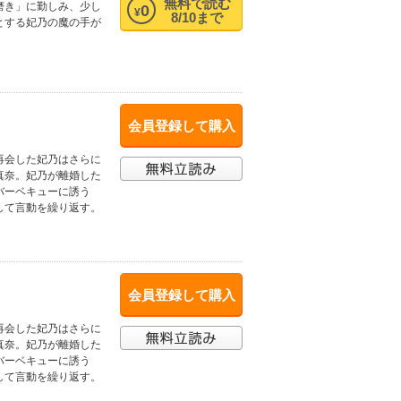
無料で読む
磨き」に勤しみ、少し
0
¥
8/10まで
とする妃乃の魔の手が
会員登録して購入
再会した妃乃はさらに
真奈。妃乃が離婚した
バーベキューに誘う
して言動を繰り返す。
会員登録して購入
再会した妃乃はさらに
真奈。妃乃が離婚した
バーベキューに誘う
して言動を繰り返す。