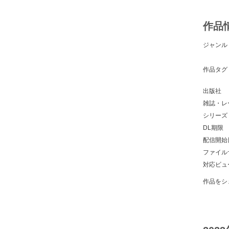
作品
ジャンル
作品タグ
出版社
雑誌・レ
シリーズ
DL期限
配信開始
ファイル
対応ビュ
作品をシ