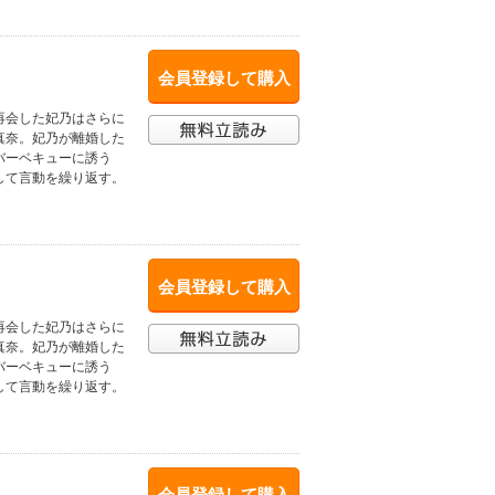
会員登録して購入
再会した妃乃はさらに
真奈。妃乃が離婚した
バーベキューに誘う
して言動を繰り返す。
会員登録して購入
再会した妃乃はさらに
真奈。妃乃が離婚した
バーベキューに誘う
して言動を繰り返す。
会員登録して購入