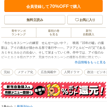
70%OFF
会員登録して
で購入
無料立読み
お気に入り
青年マンガ
最初の巻
新刊
ランキング
を見る
自動購入
「今からキスシーンの練習 せんせーはいや？」 映画『15年の嘘』の撮
影は、アイの過去が描かれる形で進行中――。アクアとルビーの“父”である
カミキヒカルとの出会い、そして深まっていく仲。作中では、アイ役のル
ビーとカミキ役のアクア、兄妹でのキスシーンの撮影を目前に控えてい
た!? 有馬かな、黒川あかねら自身を想う仲間たちの気持ちを受けつつ
作品情報をもっと見る
も、アクアが描く復讐劇は最終局面に向かう…第15巻!!
完結
メディア化
広告掲載中
人間ドラマ
政治・ビジネ
1巻から
｜
最新刊から