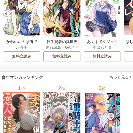
かわいいのは俺で
転生賢者の異世界
あくまでクジャク
はじ
八寿子
進行諸島（GAノベ
小出もと貴
ある 4巻
ライフ～第二の職
の話です。 8巻
ル／SBクリエイテ
業を得て、世界最
無料立読み
無料立読み
無料立読み
ィブ刊）
/
彭傑（Fr
強になりました～ 3
iendly Land）
/
風
3巻
花風花
もっと見る
青年マンガランキング
1
2
3
位
位
位