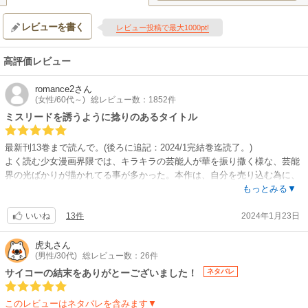
シリーズ構成:田中仁 / キャラクターデザイン:平山寛菜 / サブキャラクター
デザイン:澤井駿、渡部里美、横山穂乃花 / 総作画監督:平山寛菜、渡部里
レビューを書く
レビュー投稿で最大1000pt!
美、横山穂乃花、稲手遥香、監物ケビン雄太 / アクションアニメーター:あ
もーじー / メインアニメーター:早川麻美、水野公彰、室賀彩花 / 美術監督:
宇佐美哲也(スタジオイースター) / 美術設定:水本浩太(スタジオイースター)
高評価レビュー
/ 色彩設計:石黒けい / 撮影監督:桒野貴文 / 編集:坪根健太郎 / 音楽:伊賀拓郎
/ 音響監督:高寺たけし / 音響効果:川田清貴
romance2
さん
【音楽】
(女性/60代～)
総レビュー数：1852件
OP:ちゃんみな「TEST ME」 / ED:なとり「セレナーデ」
ミスリードを誘うように捻りのあるタイトル
【関連リンク】
公式サイト「【推しの子】（第3期）」
最新刊13巻まで読んで。(後ろに追記：2024/1完結巻迄読了。)
よく読む少女漫画界隈では、キラキラの芸能人が華を振り撒く様な、芸能
界の光ばかりが描かれてる事が多かった。本作は、自分を売り込む為に、
自分を素材として冷静に見つめ、先を見据え、汗、それにひょっとしたら
もっとみる▼
血くらいも吐くほど努力する。考えて工夫して、しかも周囲と様々なウェ
13件
2024年1月23日
ットな人間関係も築く。
いいね
それでいて、恐さやミステリーも。夢とかフワッとした曖昧なあこがれで
は単純に語られない。
虎丸
さん
(男性/30代)
総レビュー数：26件
彼らも人の子であり、血肉通う環境も容赦ない大人の仕打ちに傷つきなが
らも前を向き、サバイバルをがんばっている。
サイコーの結末をありがとーございました！
ネタバレ
無料の時に１巻だけ読んでからずっと、その先を読みたかった。やっと通
しで此処まで読むことが出来て、ストーリーの縦軸にある、アイが遭遇し
このレビューはネタバレを含みます▼