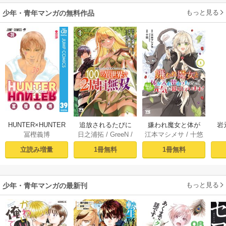
もっと見る
少年・青年マンガの無料作品
HUNTER×HUNTER
追放されるたびに
嫌われ魔女と体が
岩
冨樫義博
日之浦拓
/
GreeN
/
江本マシメサ
/
十悠
モノクロ版 39
スキルを手に入れ
入れ替わったけれ
仁森島司
た俺が、100の異世
ど、私は今日も元
立読み増量
1冊無料
1冊無料
界で2周目無双【電
気に暮らしていま
子単行本】 1
す！【電子単行
本】 1
もっと見る
少年・青年マンガの最新刊