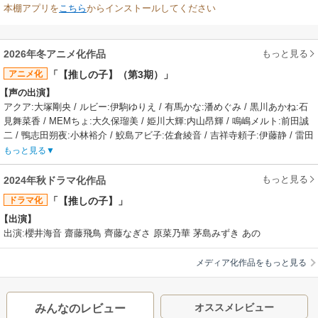
本棚アプリを
こちら
からインストールしてください
もっと見る
2026年冬アニメ化作品
アニメ化
「【推しの子】（第3期）」
【声の出演】
アクア:大塚剛央 / ルビー:伊駒ゆりえ / 有馬かな:潘めぐみ / 黒川あかね:石
見舞菜香 / MEMちょ:大久保瑠美 / 姫川大輝:内山昂輝 / 鳴嶋メルト:前田誠
二 / 鴨志田朔夜:小林裕介 / 鮫島アビ子:佐倉綾音 / 吉祥寺頼子:伊藤静 / 雷田
澄彰:鈴村健一 / GOA:小野大輔 / 金田一敏郎:志村知幸 / アイ:高橋李依
もっと見る
【あらすじ】
物語は新たなステージへ──『POP IN ２』のリリースから半年。ＭＥＭち
もっと見る
2024年秋ドラマ化作品
ょの尽力の甲斐もあり、今や B小町はブレイク寸前。アクアはマルチタレ
ドラマ化
「【推しの子】」
ント、あかねは実力派女優の道を順調に歩んでいる。一方で、かなは以前
【出演】
の明るさを失っていた。そして、アイとゴローの死の真相を追い求め、ル
出演:櫻井海音 齋藤飛鳥 齊藤なぎさ 原菜乃華 茅島みずき あの
ビーは芸能界を駆け上がる。────嘘を、武器にして。
【制作会社】
動画工房
メディア化作品をもっと見る
【スタッフ情報】
原作:赤坂アカ、横槍メンゴ（「週刊ヤングジャンプ」集英社刊）
監督:平牧大輔 / 助監督:猫富ちゃお、仁科くにやす
オススメレビュー
みんなのレビュー