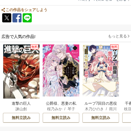
は報われている。
この作品をシェアしよう
もっと見る
広告で人気の作品!
無料
無料
進撃の巨人
公爵様、悪妻の私
ループ7回目の悪役
千
諫山創
桜乃みか
/
琴子
木乃ひのき
/
雨川
枝
はもう放っておい
令嬢は、元敵国で
国
透子
/
八美☆わん
AK
てください
自由気ままな花嫁
皇
無料立読み
無料立読み
無料立読み
生活を満喫する
溺