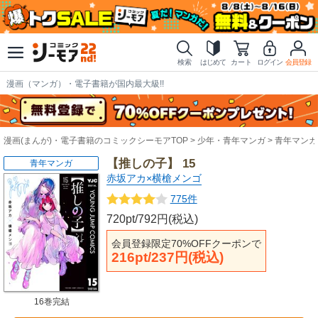
検索
はじめて
カート
ログイン
会員登録
漫画（マンガ）・電子書籍が国内最大級!!
漫画(まんが)・電子書籍のコミックシーモアTOP
少年・青年マンガ
青年マンガ
【推しの子】 15
青年マンガ
赤坂アカ×横槍メンゴ
775件
720pt/792円(税込)
会員登録限定70%OFFクーポンで
216pt/237円(税込)
16巻完結