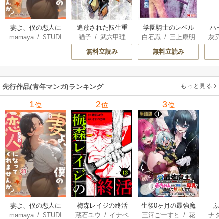
妻よ、僕の恋人に
追放された転生重
学園騎士のレベル
ハ
mamaya
/
STUDI
猫子
/
武六甲理
白石識
/
三上康明
灰
なってくれません
騎士はゲーム知識
アップ！レベル100
界
O ZOON
衣
/
じゃいあん
か？
で無双する
0超えの転生者、落
最
無料立読み
無料立読み
ちこぼれクラスに
ん
入学。そして、
を
（コミック）
もっと見る
先行作品(青年マンガ)ランキング
1
2
3
位
位
位
妻よ、僕の恋人に
梅森レイジの終活
生後0ヶ月の最強魔
mamaya
/
STUDI
蔵石ユウ
/
イナベ
三河ごーすと
/
花
ナ
なってくれません
王 食べるだけ強