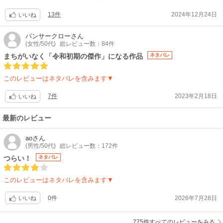
た不幸な事件に登場人物達が何人も斬り込んでいく状況へ。
アクアが心配。悪くないようにと願っている。
13件
2024年12月24日
いいね
表紙の綺麗な感じに中の絵ももう少し…、とは思う。特に顔。口元。ま
パンサークロー
さん
た、台詞に説明口調が多いとき、コマが文字の比重を強調してると感じる
(女性/50代)
総レビュー数：84件
ので、一頁内に収めるための詰め込みが悪目立ちしている気がする。
まちがいなく「令和初期の傑作」になる作品
ネタバレ
もの凄く狭い世界の中でごちょごちょやってる様に思わせないように、各
エピソードに顔を揃えるキャラ達の扱いに必然性がもっとあると、有機的
このレビューはネタバレを含みます▼
展開に納得感が出る気がする。
以下は第15巻まで。いよいよ過去の検証、起きた事の積み重ね実写化を通
7件
2023年2月18日
いいね
じての当事者達へのボール投げが過ぎて、対峙対決？シーンへ。最終章の
続巻待ち遠しい。
最新のレビュー
最終巻迄読んだ。スピード感失われず、アクアの舞台は壮絶だった。ルビ
ーは意外におとなしかった。
ao
さん
カミキヒカルを、作り込んでいたから？
(男性/50代)
総レビュー数：172件
不気味な少女含め広げた人物像は総括的に決着していった。アイドルとい
つらい！
ネタバレ
う存在に対して、多様なファン達の推しとの関係性など冷静に見つめられ
る作品となった。「嘘」のキーワードっぽさが作品のシニカルな視点のア
このレビューはネタバレを含みます▼
イドル像を写し、俗な世界から彼らの存在を切り離した。だけどもこの先
も続いていく、というあるあるの締め括りによりアクアの意思も引き継が
0件
2026年7月28日
いいね
れた。
重いところのある作品だったが意図的な「陽」の部分の見せ方でストーリ
ーの重さを軽くしていく努力で、アイドルを登場人物のメインにした前提
775件すべてのレビューをみる