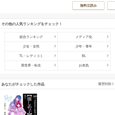
O ZOON
カズ
/
STUDIO ZO
房雪
/
マップ
核
か？
くなるチート能力
無料立読み
ON
持ち転生者だけど
赤ちゃんなので英
雄たちの母乳で成
その他の人気ランキングをチェック！
長して無双します
総合ランキング
メディア化
少女・女性
少年・青年
TL・レディコミ
BL
異世界・転生
お色気
履歴削除
あなたがチェックした作品