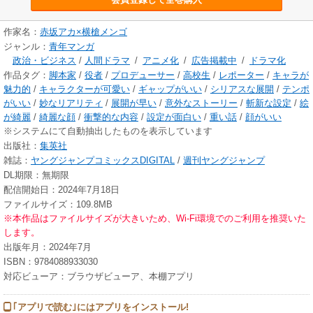
作家名：
赤坂アカ×横槍メンゴ
ジャンル：
青年マンガ
政治・ビジネス
/
人間ドラマ
/
アニメ化
/
広告掲載中
/
ドラマ化
作品タグ：
脚本家
/
役者
/
プロデューサー
/
高校生
/
レポーター
/
キャラが
魅力的
/
キャラクターが可愛い
/
ギャップがいい
/
シリアスな展開
/
テンポ
がいい
/
妙なリアリティ
/
展開が早い
/
意外なストーリー
/
斬新な設定
/
絵
が綺麗
/
綺麗な顔
/
衝撃的な内容
/
設定が面白い
/
重い話
/
顔がいい
※システムにて自動抽出したものを表示しています
出版社：
集英社
雑誌：
ヤングジャンプコミックスDIGITAL
/
週刊ヤングジャンプ
DL期限：無期限
配信開始日：2024年7月18日
ファイルサイズ：109.8MB
※本作品はファイルサイズが大きいため、Wi-Fi環境でのご利用を推奨いた
します。
出版年月：2024年7月
ISBN：9784088933030
対応ビューア：ブラウザビューア、本棚アプリ
｢アプリで読む｣にはアプリをインストール!