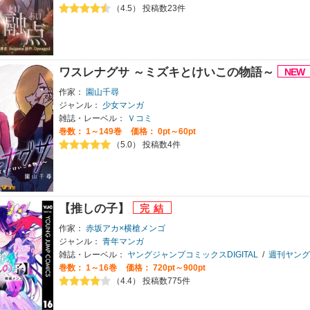
（4.5） 投稿数23件
ワスレナグサ ～ミズキとけいこの物語～
作家：
園山千尋
ジャンル：
少女マンガ
雑誌・レーベル：
Ｖコミ
巻数：
1～149巻
価格： 0pt～60pt
（5.0） 投稿数4件
【推しの子】
作家：
赤坂アカ×横槍メンゴ
ジャンル：
青年マンガ
雑誌・レーベル：
ヤングジャンプコミックスDIGITAL
/
週刊ヤング
巻数：
1～16巻
価格： 720pt～900pt
（4.4） 投稿数775件