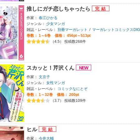
推しにガチ恋しちゃったら
作家：
春江ひかる
ジャンル：
少女マンガ
雑誌・レーベル：
別冊マーガレット
/
マーガレットコミックスDIGI
巻数：
1～6巻
価格： 456pt～513pt
（4.5） 投稿数268件
スカッと！芹沢くん
作家：
文京子
ジャンル：
女性マンガ
雑誌・レーベル：
コミックなにとぞ
巻数：
1～32巻
価格： 200pt
（3.7） 投稿数109件
ヒル
作家：
今井大輔