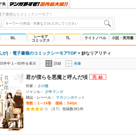
ア島
電子書籍ならコミックシーモア！
シーモア
BL
TL
ライトノベル
小説・実用書
コミックス
んが)・電子書籍のコミックシーモアTOP
>
妙なリアリティ
5件中 1～65件を表示
詳細
画像
君が僕らを悪魔と呼んだ頃
作家：
さの隆
ジャンル：
少年マンガ
雑誌・レーベル：
マガジンポケット
巻数：
1～14巻
価格： 540pt
（3.7） 投稿数361件