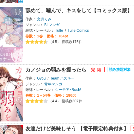
舐めて、噛んで、キスをして【コミックス版】
作家：
文月くみ
ジャンル：
BLマンガ
雑誌・レーベル：
Tulle
/
Tulle Comics
巻数：
1巻
価格： 764pt
（4.5） 投稿数175件
カノジョの弱みを握ったら
作家：
Gyou
/
Team ハスキー
ジャンル：
青年マンガ
雑誌・レーベル：
シーモア×Rush!
巻数：
1～54巻
価格： 180pt
（4.4） 投稿数307件
友達だけど美味しそう 【電子限定特典付き】