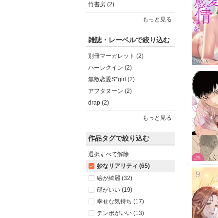
竹書房 (2)
もっと見る
雑誌・レーベルで絞り込む
別冊マーガレット (2)
ハーレクイン (2)
無敵恋愛S*girl (2)
アフタヌーン (2)
drap (2)
もっと見る
作品タグで絞り込む
選択すべて解除
妙なリアリティ (65)
絵が綺麗 (32)
顔がいい (19)
幸せな気持ち (17)
テンポがいい (13)