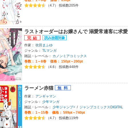
（4.7） 投稿数205件
ラストオーダーはお嬢さんで 溺愛常連客に求
作家：
吹田まふゆ
ジャンル：
TLマンガ
雑誌・レーベル：
カノンミアコミックス
巻数：
1～8巻
価格： 150pt～200pt
（4.6） 投稿数448件
ラーメン赤猫
作家：
アンギャマン
ジャンル：
少年マンガ
雑誌・レーベル：
少年ジャンプ+
/
ジャンプコミックスDIGITAL
巻数：
1～15巻
価格： 599pt～740pt
（4.7） 投稿数119件