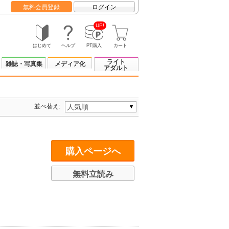
無料会員登録
ログイン
UP!
はじめて
ヘルプ
PT購入
カート
ライト
雑誌・写真集
メディア化
アダルト
並べ替え:
購入ページへ
無料立読み