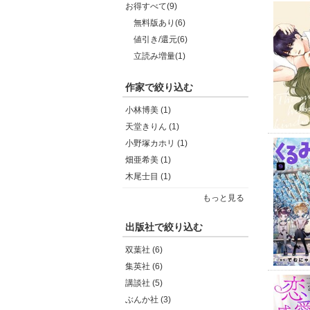
お得すべて(9)
無料版あり(6)
値引き/還元(6)
立読み増量(1)
作家で絞り込む
小林博美 (1)
天堂きりん (1)
小野塚カホリ (1)
畑亜希美 (1)
木尾士目 (1)
もっと見る
出版社で絞り込む
双葉社 (6)
集英社 (6)
講談社 (5)
ぶんか社 (3)