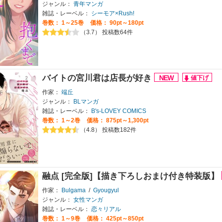
ジャンル：
青年マンガ
雑誌・レーベル：
シーモア×Rush!
巻数：
1～25巻
価格： 90pt～180pt
（3.7） 投稿数64件
バイトの宮川君は店長が好き
作家：
端丘
ジャンル：
BLマンガ
雑誌・レーベル：
B's-LOVEY COMICS
巻数：
1～2巻
価格： 875pt～1,300pt
（4.8） 投稿数182件
融点 [完全版]【描き下ろしおまけ付き特装版】
作家：
Bulgama
/
Gyougyul
ジャンル：
女性マンガ
雑誌・レーベル：
恋々リアル
巻数：
1～9巻
価格： 425pt～850pt