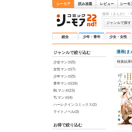
シーモア
読み放題
レビュー
シーモ
漫画（まんが）・
ジャンルで探す
総合
少年・青年
少女・女性
漫画(ま
ジャンルで絞り込む
検索結果6
少女マンガ(5)
女性マンガ(7)
少年マンガ(5)
青年マンガ(16)
BLマンガ(23)
TLマンガ(4)
ハーレクインコミックス(2)
ライトノベル(3)
お得で絞り込む