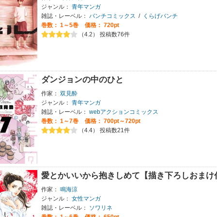
ジャンル：
青年マンガ
雑誌・レーベル：
バンチコミックス
/
くらげバンチ
巻数：
1～5巻
価格： 720pt
（4.2） 投稿数76件
ダンジョンの中のひと
作家：
双見酔
ジャンル：
青年マンガ
雑誌・レーベル：
webアクションコミックス
巻数：
1～7巻
価格： 700pt～720pt
（4.4） 投稿数21件
愛とかいいから抱きしめて【描き下ろしおまけ
作家：
鳴海涼
ジャンル：
女性マンガ
雑誌・レーベル：
ソワリネ
巻数：
1～6巻
価格： 650pt