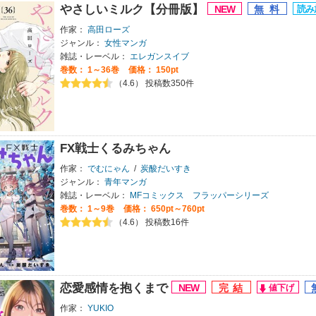
やさしいミルク【分冊版】
作家：
高田ローズ
ジャンル：
女性マンガ
雑誌・レーベル：
エレガンスイブ
巻数：
1～36巻
価格： 150pt
（4.6） 投稿数350件
FX戦士くるみちゃん
作家：
でむにゃん
/
炭酸だいすき
ジャンル：
青年マンガ
雑誌・レーベル：
MFコミックス フラッパーシリーズ
巻数：
1～9巻
価格： 650pt～760pt
（4.6） 投稿数16件
恋愛感情を抱くまで
作家：
YUKIO