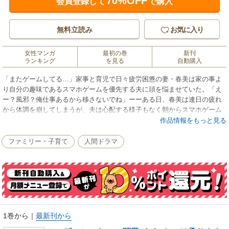
70%OFF
会員登録して
で購入
無料立読み
お気に入り
女性マンガ
最初の巻
新刊
ランキング
を見る
自動購入
「またゲームしてる…」家事と育児で日々疲労困憊の妻・春美は家の事よ
り自分の趣味であるスマホゲームを優先する夫に頭を悩ませていた。「え
ー？風邪？俺仕事あるから移さないでね」ーーある日、春美は連日の疲れ
から体調を崩してしまうが、夫は心配する様子もなく朝からスマホゲーム
三昧。夫の娘への愛情は確かにあるが、ほとんどの事を妻に丸投げで精神
作品情報をもっと見る
的に追い込まれていく春美……。そんな時、友人からの勧めで子供の事だ
けでなく家全体の問題を解決してくれると言う『伝説のベビーシッター』
ファミリー・子育て
人間ドラマ
の存在を知り、勢いで依頼をする事に。世の母親が抱える問題をたちまち
解決してくれると噂のベビーシッターに期待を抱く春美だったが、当日家
に訪れたのは、イメージとはかけ離れた男性シッターで……！？
1巻から
｜
最新刊から