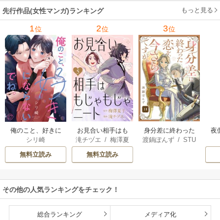
もっと見る
先行作品(女性マンガ)ランキング
1
2
3
位
位
位
俺のこと、好きに
お見合い相手はも
身分差に終わった
夜
シリ崎
滝チヅエ
/
梅澤夏
渡鍋ぽんず
/
STU
ならないでね。
じゃもじゃニート
恋を、今さらです
は
子（エブリスタ）
DIO ZOON
が。
さ
無料立読み
無料立読み
その他の人気ランキングをチェック！
総合ランキング
メディア化