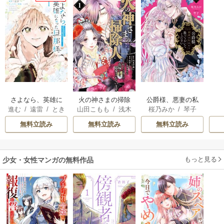
さよなら、英雄に
火の神さまの掃除
公爵様、悪妻の私
進む
/
遠雷
/
とき
山田こもも
/
浅木
桜乃みか
/
琴子
なった旦那様 ～
人ですが、いつの
はもう放っておい
間
伊都
/
SNC
ただ祈るだけの役
間にか花嫁として
てください
無料立読み
無料立読み
無料立読み
立たずな妻のはず
溺愛されています
でしたが……～
もっと見る
少女・女性マンガの無料作品