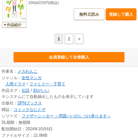
200pt/220円(税込)
無料立読み
登録して購入
作品紹介
1
2
>
会員登録して全巻購入
作家名：
メカわんこ
ジャンル：
女性マンガ
人間ドラマ
/
ファミリー・子育て
作品タグ：
伝説
/
顔がいい
※システムにて自動抽出したものを表示しています
出版社：
DPNブックス
雑誌：
コミックなにとぞ
シリーズ：
ファザーシッター ～問題パパのしつけ承ります～
DL期限：無期限
配信開始日：2024年10月6日
ファイルサイズ：21.8MB