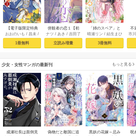
【電子版限定特典
傍観者の恋１【初
「姉のスペア」と
不
おおのいも
/
昌未
/
ナツ
/
あき
/
吉田了
晴瀬リン
/
結生まひ
市
付き】ブチ切れ令
回限定ペーパー
呼ばれた身代わり
ー
はぐれメタボ
ろ
わ
嬢は報復を誓いま
付】【電子限定特
人生は、今日でや
ぎ
1冊無料
立読み増量
3冊無料
した。1～魔導書の
典付】【シーモア
めることにします
力で祖国を叩き潰
限定特典付き】
～辺境で自由を満
します～
喫中なので、今さ
もっと見る
少女・女性マンガの最新刊
ら真の聖女と言わ
れても知りませ
ん！～ 1巻
成瀬社長は面倒見
偽物だと敵国に追
黒妖の花嫁～忌み
呪