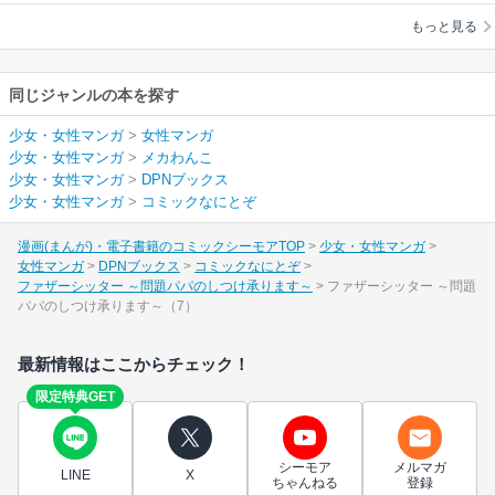
ります～
もっと見る
同じジャンルの本を探す
少女・女性マンガ
>
女性マンガ
少女・女性マンガ
>
メカわんこ
少女・女性マンガ
>
DPNブックス
少女・女性マンガ
>
コミックなにとぞ
漫画(まんが)・電子書籍のコミックシーモアTOP
少女・女性マンガ
女性マンガ
DPNブックス
コミックなにとぞ
ファザーシッター ～問題パパのしつけ承ります～
ファザーシッター ～問題
パパのしつけ承ります～（7）
最新情報はここからチェック！
限定特典GET
シーモア
メルマガ
LINE
X
ちゃんねる
登録