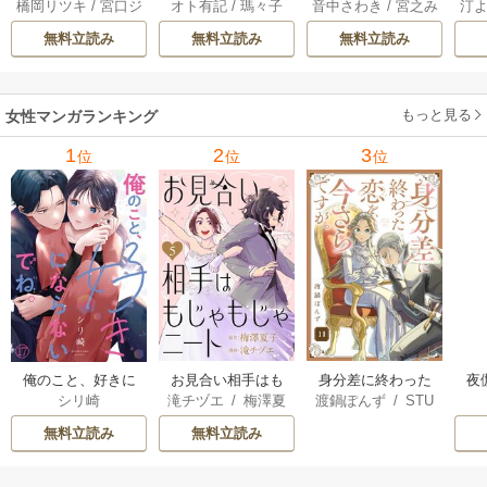
橋岡リツキ
/
宮口ジ
オト有記
/
瑪々子
音中さわき
/
宮之み
汀
が良すぎる。【単
放されましたが、
嫌われた私が冷酷
ら
ュン
/
COMIC ROO
やこ
話版】 52巻
どうやら本物の聖
大尉に愛されるま
無料立読み
無料立読み
無料立読み
M
女は私のようで
で～ 20巻
す。 9巻
もっと見る
女性マンガランキング
1
2
3
位
位
位
俺のこと、好きに
お見合い相手はも
身分差に終わった
夜
シリ崎
滝チヅエ
/
梅澤夏
渡鍋ぽんず
/
STU
ならないでね。
じゃもじゃニート
恋を、今さらです
は
子（エブリスタ）
DIO ZOON
が。
さ
無料立読み
無料立読み