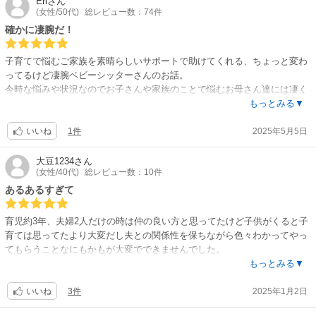
Eri
さん
(女性/50代)
総レビュー数：74件
確かに凄腕だ！
子育てで悩むご家族を素晴らしいサポートで助けてくれる、ちょっと変わ
ってるけど凄腕ベビーシッターさんのお話。
今時な悩みや状況なのでお子さんや家族のことで悩むお母さん達には凄く
刺さるだろうし、解決した後のスッキリ感がたまんないんじゃないかな。
もっとみる▼
他の方のレビューでも「こんなシッターさん本当にいて欲しい！」みたい
1件
2025年5月5日
なのもあったしね。
いいね
絵も可愛いし面白くて私も一気に読んじゃいました。
まあ、お父さん達も性根悪い人達じゃないだろうけど、本当にいたらこう
大豆1234
さん
(女性/40代)
総レビュー数：10件
はならないかもとは思いました。
でもこの漫画の認識が広まって欲しいのでアニメやドラマになればいいな
あるあるすぎて
と期待してます。
育児約3年、夫婦2人だけの時は仲の良い方と思ってたけど子供がくると子
育ては思ってたより大変だし夫との関係性を保ちながら色々わかってやっ
てもらうことなにもかもが大変でできませんでした。
泣いていたあの時もあの時も柏木くんがいてくれたらなあ〜と思いながら
もっとみる▼
読んでいます。父育て、子育ての傍らに置いて欲しい1冊です。次巻も楽
3件
2025年1月2日
しみです。
いいね