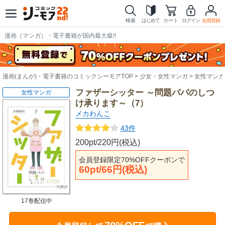
検索
はじめて
カート
ログイン
会員登録
漫画（マンガ）・電子書籍が国内最大級!!
漫画(まんが)・電子書籍のコミックシーモアTOP
少女・女性マンガ
女性マンガ
ファザーシッター ～問題パパのしつ
女性マンガ
け承ります～（7）
メカわんこ
43件
200pt/220円(税込)
会員登録限定70%OFFクーポンで
60pt/66円(税込)
17巻配信中