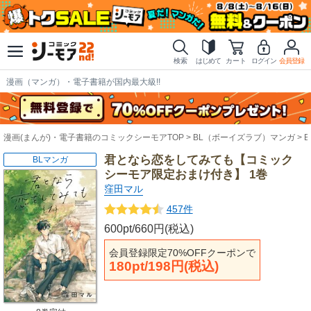
検索
はじめて
カート
ログイン
会員登録
漫画（マンガ）・電子書籍が国内最大級!!
漫画(まんが)・電子書籍のコミックシーモアTOP
BL（ボーイズラブ）マンガ
君となら恋をしてみても【コミック
BLマンガ
シーモア限定おまけ付き】 1巻
窪田マル
457件
600pt/660円(税込)
会員登録限定70%OFFクーポンで
180pt/198円(税込)