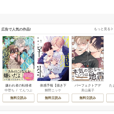
もっと見る
広告で人気の作品!
嫌われ者の転移者
体感予報【描き下
パーフェクトアデ
た
中堕ち
/
てんつぶ
鯛野ニッケ
美山薫子
は、出戻った異世
ろしおまけ付き特
ィクション
界で溺愛される
装版】
無料立読み
無料立読み
無料立読み