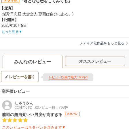
ドラマ化
「君となら恋をしてみても」
【出演】
出演:日向亘 大倉空人(原因は自分にある。)
【公開日】
2023年10月5日
もっと見る
メディア化作品をもっと見る
オススメレビュー
みんなのレビュー
レビューを書く
レビュー投稿で最大1000pt!
高評価レビュー
しゅう
さん
(女性/40代)
総レビュー数：768件
龍司の無自覚いい男度が高すぎる
ネタバレ
このレビューはネタバレを含みます▼