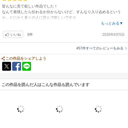
…生しらす丼…食べたいっ！
皆んなに見て欲しい作品でした！
なんて表現したら伝わるか分からないけど、すんなり入り込めるという
各巻わりとキリは良いので、とりあえず1冊読んでみてもいいけど、1巻で
か…とにかく多くの人に読んで欲しいです☺️
はまだ気持ちに気づくところまで。
欲を言えば、卒業やスナや他の子たちのその後ももう少し深掘りして見た
もっとみる▼
恋愛にも至ってないので、全然読み足りないでしょう。
かったです😂
読むなら、全巻制覇するつもりでどうぞ！
0件
2026年8月5日
いつか番外編をお願いします🙇‍♀️
いいね
爽やかソフトなお話が好きな方には、ぜひオススメ！
457件すべてのレビューをみる
ガッツリ濃いBLを求める方には、向かないかも。
この作品をシェアしよう
〈描き下ろし＋各巻シーモア限定1p付〉
1巻：風邪4p＋寝たふり1p。
2巻：花火大会後4p＋プリクラ1p。
3巻：欲張り5p＋電子限定水族館写真1p＋密かな努力1p。
この作品を読んだ人はこんな作品も読んでいます