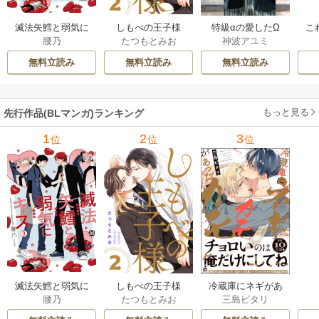
滅法矢鱈と弱気に
しもべの王子様
特級αの愛したΩ
こ
腰乃
たつもとみお
神波アユミ
キス【コミックス
【描き下ろしおま
版】
け付き特装版】
無料立読み
無料立読み
無料立読み
もっと見る
先行作品(BLマンガ)ランキング
1
2
3
位
位
位
滅法矢鱈と弱気に
しもべの王子様
冷蔵庫にネギがあ
腰乃
たつもとみお
三島ピタリ
キス【コミックス
【描き下ろしおま
ったカモ
版】
け付き特装版】