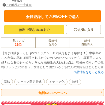
8巻完結
この作品の注意事項
70%OFF
会員登録して
で購入
無料で読む 8/18まで
お気に入り
BLマンガ
最新刊
新刊
21位
を見る
自動購入
【おまけ描き下ろし5p&コミックシーモア限定おまけ1p付き！】中学生の
ころ自分の恋心は嘲笑されるたぐいのものだと知ってから、真面目に人を
好きになるのをやめた。そんな高校生の天(あまね)は、転校先で同い年の龍
司(りゅうじ)に出会う。友達として側にいるうちに天の気持ちはどんどん変
わり始めて…。世話焼き同級生×甘えた転校生、江ノ島を舞台に描かれる男
作品情報をもっと見る
子高校生たちのピュアでもどかしい恋のお話。（このコミックスには「君
となら恋をしてみても［ばら売り］第1～5話」を収録しております。)
完結
シーモア限定特典
メディア化
無料
無料SALEページへ