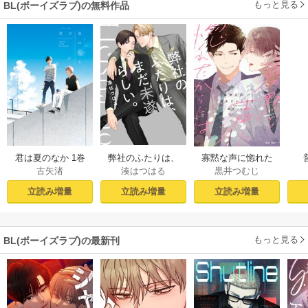
もっと見る
BL(ボーイズラブ)の無料作品
君は夏のなか 1巻
弊社のふたりは、
寡黙な声に惚れた
古矢渚
湊はつはる
黒井つむじ
まだ未遂らしい。
からには【おまけ
１【コミックシー
付き電子限定版】
立読み増量
立読み増量
立読み増量
モア限定描き下ろ
し付き】
もっと見る
BL(ボーイズラブ)の最新刊