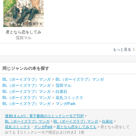
君となら恋をしてみ
窪田マル
ても
もっと見る
同じジャンルの本を探す
BL（ボーイズラブ）マンガ
>
BL（ボーイズラブ）マンガ
BL（ボーイズラブ）マンガ
>
窪田マル
BL（ボーイズラブ）マンガ
>
白泉社
BL（ボーイズラブ）マンガ
>
花丸コミックス
BL（ボーイズラブ）マンガ
>
マンガPark
漫画(まんが)・電子書籍のコミックシーモアTOP
BL（ボーイズラブ）マンガ
BL（ボーイズラブ）マンガ
白泉社
花丸コミックス
マンガPark
君となら恋をしてみても
君となら恋をして
みても【コミックシーモア限定おまけ付き】 1巻