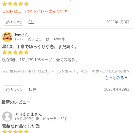
このレビューはネタバレを含みます▼
9件
2022年1月3日
いいね
lviv
さん
(－/－)
総レビュー数：3209件
星4,3。丁寧でゆっくりな恋。まだ続く。
現在3巻、161,179,196ページ、全て表題作。
早い進展が多いBLには珍しい、少女漫画のような、恋愛への進みが段階的
でゆっくり進むストーリー。
もっとみる▼
引っ越し＆転校で、同じクラス。
13件
2023年4月29日
恋を諦めてた人懐こいゲイ君と、家業を手伝う料理上手な長男くん。
いいね
友情と恋と、その気持ちの変化がとても丁寧で、、、
最新のレビュー
読み手もニマニマしつつ、心が爽やか（笑）。
とりあたま
さん
(女性/50代)
総レビュー数：32件
手抜き絵も多く、主人公の愛嬌あるアホ笑顔がかわゆいです（笑）。
そして地元メシ食堂がむちゃ美味しそう！
素敵な作品でした🥰
そういや江ノ島って、しらすが有名でしたっけ。