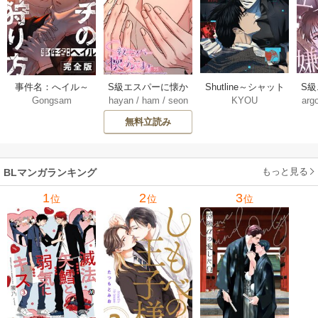
Shutline～シャット
S
事件名：へイル～
S級エスパーに懐か
KYOU
arg
Gongsam
hayan
/
ham
/
seon
ライン～【タテヨ
れ
シャチの狩り方～
れてます【タテヨ
eedyou
ミ】 40-42巻
【完全版】【タテ
ミ】 75巻
無料立読み
【タ
ヨミ】 37巻
もっと見る
BLマンガランキング
1
2
3
位
位
位