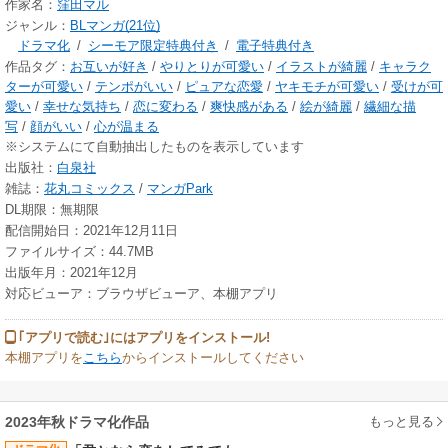
作家名：
窪田マル
ジャンル：
BLマンガ(21位)
ドラマ化
/
シーモア限定特典付き
/
電子特典付き
作品タグ：
お互いが好き
/
やりとりが可愛い
/
イラストが綺麗
/
キャラク
ターが可愛い
/
テンポがいい
/
ピュアな恋愛
/
ヤキモチが可愛い
/
受けが可
愛い
/
幸せな気持ち
/
恋に変わる
/
爽快感がある
/
絵が綺麗
/
繊細な描
写
/
顔がいい
/
心が温まる
※システムにて自動抽出したものを表示しています
出版社：
白泉社
雑誌：
花丸コミックス
/
マンガPark
DL期限：無期限
配信開始日：2021年12月11日
ファイルサイズ：44.7MB
出版年月：2021年12月
対応ビューア：ブラウザビューア、本棚アプリ
｢アプリで読む｣にはアプリをインストール!
本棚アプリを
こちら
からインストールしてください
もっと見る
2023年秋ドラマ化作品