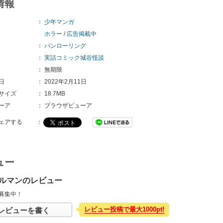
情報
：
少年マンガ
ホラー
/
広告掲載中
：
パンローリング
：
実話コミック城谷怪談
：
無期限
日
：
2022年2月11日
サイズ
：
18.7MB
ーア
：
ブラウザビューア
ェアする
：
ュー
ルマンのレビュー
募集中！
レビュー投稿で最大1000pt!
レビューを書く