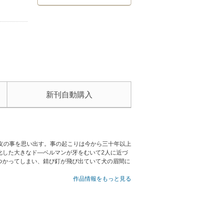
新刊自動購入
友の事を思い出す。事の起こりは今から三十年以上
化した大きなド―ベルマンが牙をむいて2人に近づ
つかってしまい、錆び釘が飛び出ていて犬の眉間に
。
作品情報をもっと見る