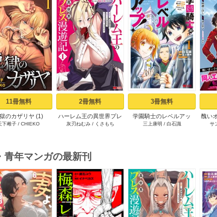
s
11冊無料
2冊無料
3冊無料
獄のカザリヤ (1)
ハーレム王の異世界プレ
学園騎士のレベルアッ
醜い
天下雌子
/
CHIEKO
灰刃ねむみ
/
くさもち
三上康明
/
白石識
サ
ス漫遊記 ～最強無双のお
プ！レベル1000超えの転
ロゲ
じさんはあらゆる種族を
生者、落ちこぼれクラス
した
嫁にする～（コミック）
に入学。そして、（コミ
1巻
ック） ： 1
・青年マンガの最新刊
s