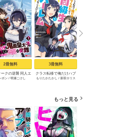
N
x
e
t
2冊無料
3冊無料
3冊無料
オークの逆襲 同人エ
クラス転移で俺だけハブ
村人転生 最強のスローラ
最強宮
ンボン
/
明瀬こけし
もりたかたかし
/
新双ロリス
のちた紳
/
タカハシあん
/
イチ
すか
の鬼畜皇太子に転生
られたので、同級生ハー
イフ（コミック） 1巻
ん、追
ソウヨウ
喪男の受難（コミッ
レム作ることにした（コ
双する
ク） 1巻
ミック） ： 1
の美少
境を開
もっと見る