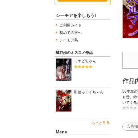
シーモアを楽しもう!
ご利用ガイド
初めての方へ
シーモア島
城谷歩のオススメ作品
ミヤビちゃん
作品
50年輩
影踏みチイちゃん
も昔、鈴
いてくる
突き刺さ
初出：オ
もっと見る
広告
Menu