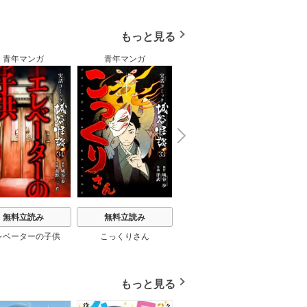
もっと見る
青年マンガ
青年マンガ
青年マンガ
N
x
e
t
無料立読み
無料立読み
無料立読み
レベーターの子供
こっくりさん
ぬいぐるみ
福岡駅
もっと見る