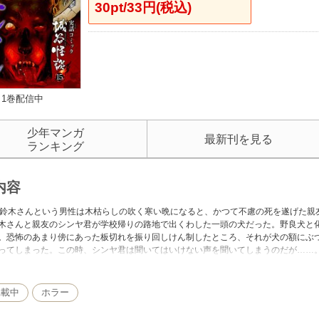
30pt/33円(税込)
1巻配信中
少年マンガ
最新刊を見る
ランキング
内容
の鈴木さんという男性は木枯らしの吹く寒い晩になると、かつて不慮の死を遂げた親
木さんと親友のシンヤ君が学校帰りの路地で出くわした一頭の犬だった。野良犬と
。恐怖のあまり傍にあった板切れを振り回しけん制したところ、それが犬の額にぶ
ってしまった。この時、シンヤ君は聞いてはいけない声を聞いてしまうのだが……
ーディオブックCD 「実説 城谷怪談撰集 四」収録
掲載中
ホラー