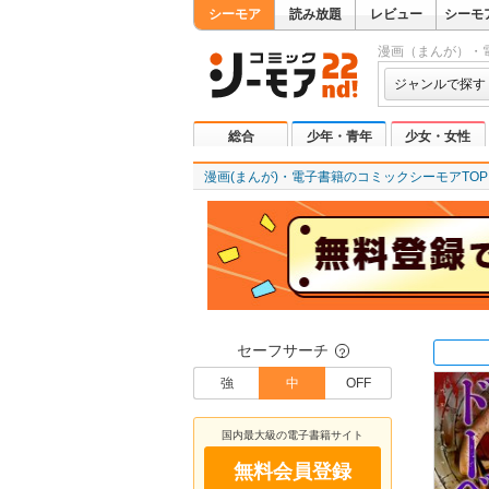
シーモア
読み放題
レビュー
シーモ
漫画（まんが）・
ジャンルで探す
総合
少年・青年
少女・女性
漫画(まんが)・電子書籍のコミックシーモアTOP
セーフサーチ
？
強
中
OFF
国内最大級の電子書籍サイト
無料会員登録