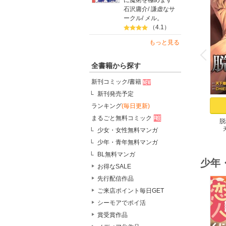
に魔術を極めます
石沢庸介
/
謙虚なサ
ークル
/
メル。
（4.1）
o
もっと見る
v
P
r
e
i
u
全書籍から探す
新刊コミック/書籍
新刊発売予定
ランキング
(毎日更新)
まるごと無料コミック
脱
少女・女性無料マンガ
少年・青年無料マンガ
BL無料マンガ
少年
お得なSALE
先行配信作品
ご来店ポイント毎日GET
シーモアでポイ活
賞受賞作品
o