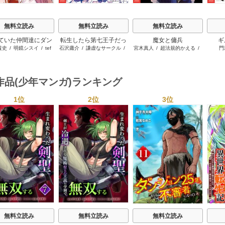
無料立読み
無料立読み
無料立読み
ていた仲間達にダン
転生したら第七王子だっ
魔女と傭兵
ギ
貴史
/
明鏡シスイ
/
tef
石沢庸介
/
謙虚なサークル
/
宮木真人
/
超法規的かえる
/
門
ン奥地で殺されかけ
たので、気ままに魔術を
メル。
叶世べんち
がギフト『無限ガチ
極めます
でレベル9999の仲間
手に入れて元パーテ
作品(少年マンガ)ランキング
メンバーと世界に復
＆『ざまぁ！』しま
1位
2位
3位
す！
s
無料立読み
無料立読み
無料立読み