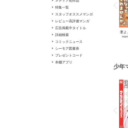
メディア化作品
v
P
r
e
i
u
特集一覧
スタッフオススメマンガ
レビュー高評価マンガ
広告掲載中タイトル
妻よ
詳細検索
mam
く
コミックニュース
シーモア図書券
プレゼントコード
本棚アプリ
少年
o
v
P
r
e
i
u