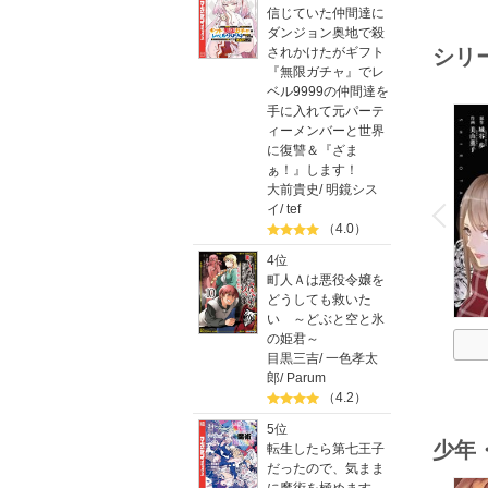
信じていた仲間達に
ダンジョン奥地で殺
シリ
されかけたがギフト
『無限ガチャ』でレ
ベル9999の仲間達を
手に入れて元パーテ
ィーメンバーと世界
に復讐＆『ざま
ぁ！』します！
o
大前貴史
/
明鏡シス
v
イ
/
tef
P
r
e
i
u
（4.0）
4位
町人Ａは悪役令嬢を
どうしても救いた
い ～どぶと空と氷
の姫君～
目黒三吉
/
一色孝太
郎
/
Parum
（4.2）
5位
少年
転生したら第七王子
だったので、気まま