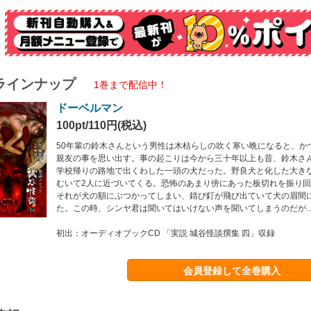
ラインナップ
1巻まで配信中！
ドーベルマン
100pt/110円(税込)
50年輩の鈴木さんという男性は木枯らしの吹く寒い晩になると、か
親友の事を思い出す。事の起こりは今から三十年以上も昔、鈴木さ
学校帰りの路地で出くわした一頭の犬だった。野良犬と化した大き
むいて2人に近づいてくる。恐怖のあまり傍にあった板切れを振り
それが犬の額にぶつかってしまい、錆び釘が飛び出ていて犬の眉間
た。この時、シンヤ君は聞いてはいけない声を聞いてしまうのだが
初出：オーディオブックCD 「実説 城谷怪談撰集 四」収録
会員登録して全巻購入