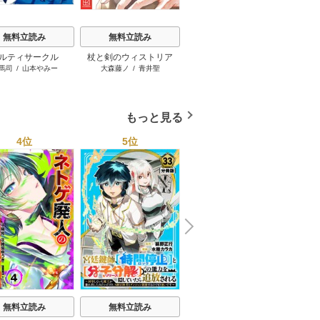
無料立読み
無料立読み
無料立読み
ルティサークル
杖と剣のウィストリア
異世界ウォーキング
独身貴
馬司
/
山本やみー
大森藤ノ
/
青井聖
あるくひと
/
小川慧
/
ゆーに
錬金王
する 
っと
雅なお
もっと見る
4位
5位
6位
N
x
e
t
無料立読み
無料立読み
無料立読み