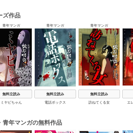
ーズ作品
青年マンガ
青年マンガ
青年マンガ
s
無料立読み
無料立読み
無料立読み
ミヤビちゃん
電話ボックス
訪ねてくる女
エ
・青年マンガの無料作品