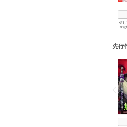
信じ
大前
ジョ
た
ャ』
達を
先行
ィー
讐
o
v
P
r
e
i
u