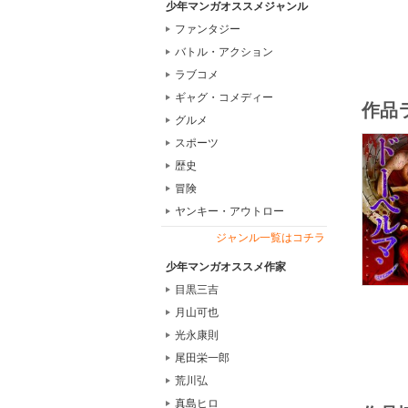
少年マンガオススメジャンル
ファンタジー
バトル・アクション
ラブコメ
ギャグ・コメディー
作品
グルメ
スポーツ
歴史
冒険
ヤンキー・アウトロー
ジャンル一覧はコチラ
少年マンガオススメ作家
目黒三吉
月山可也
光永康則
尾田栄一郎
荒川弘
真島ヒロ