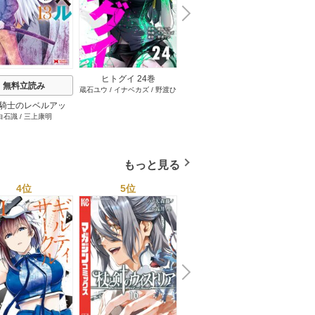
N
x
e
t
ヒトグイ 24巻
無料立読み
無料立読み
蔵石ユウ
/
イナベカズ
/
野渡ひ
い
騎士のレベルアッ
３か月なら、大丈夫だと
おじ転
白石識
/
三上康明
うさみや
ベル1000超えの転
思ってた。～留学した僕
齢なる
、落ちこぼれクラス
の留守中に、一途な彼女
学。そして、（コミ
が汚されるまで～ 23巻
ック） 13巻
もっと見る
4位
5位
6位
N
x
e
t