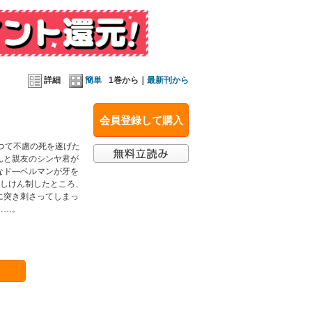
詳細
簡単
1巻から｜
最新刊から
会員登録して購入
つて不慮の死を遂げた
んと親友のシンヤ君が
なド―ベルマンが牙を
回しけん制したところ、
に突き刺さってしまっ
……。