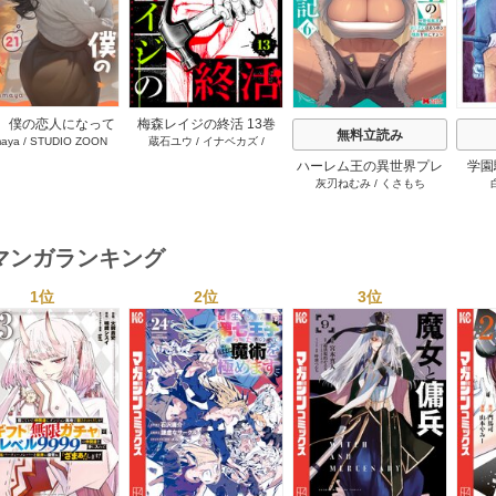
、僕の恋人になって
梅森レイジの終活 13巻
無料立読み
aya
/
STUDIO ZOON
蔵石ユウ
/
イナベカズ
/
れませんか？ 21巻
STUDIO ZOON
ハーレム王の異世界プレ
学園
灰刃ねむみ
/
くさもち
ス漫遊記 ～最強無双のお
プ！レ
じさんはあらゆる種族を
生者
嫁にする～（コミック）
に入
6巻
マンガランキング
1位
2位
3位
s