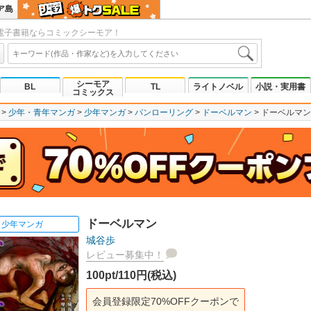
ア島
電子書籍ならコミックシーモア！
シーモア
BL
TL
ライトノベル
小説・実用書
コミックス
少年・青年マンガ
少年マンガ
パンローリング
ドーベルマン
ドーベルマン
ドーベルマン
少年マンガ
城谷歩
レビュー募集中！
100pt/110円(税込)
会員登録限定70%OFFクーポンで