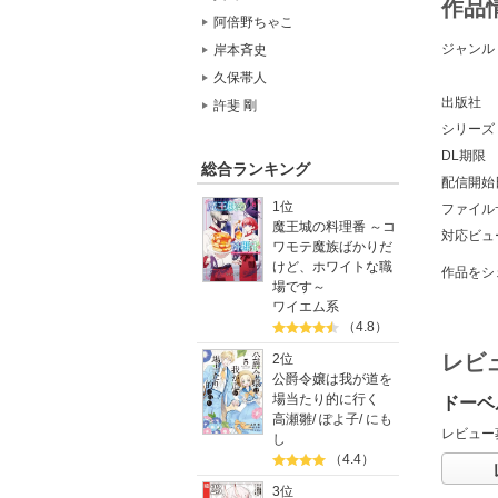
作品
阿倍野ちゃこ
ジャンル
岸本斉史
久保帯人
出版社
許斐 剛
シリーズ
DL期限
総合ランキング
配信開始
1位
ファイル
魔王城の料理番 ～コ
対応ビュ
ワモテ魔族ばかりだ
けど、ホワイトな職
作品をシ
場です～
ワイエム系
（4.8）
レビ
2位
公爵令嬢は我が道を
場当たり的に行く
ドーベ
高瀬雛
/
ぽよ子
/
にも
レビュー
し
（4.4）
3位