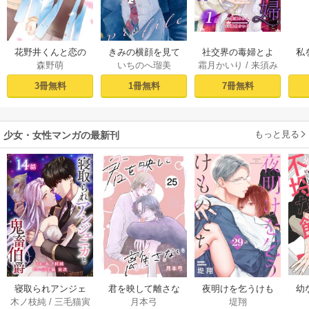
社交界の毒婦とよ
花野井くんと恋の
きみの横顔を見て
私
霜月かいり
/
来須み
森野萌
いちのへ瑠美
ばれる私～素敵な
病（１）
いた（１）
かん
辺境伯令息に腕を
［ば
7冊無料
3冊無料
1冊無料
折られたので、責
任とってもらいま
す～［ばら売り］
もっと見る
第1話
少女・女性マンガの最新刊
幼
寝取られアンジェ
君を映して離さな
夜明けを乞うけも
木ノ枝純
/
三毛猫寅
月本弓
堤翔
ニカと鬼畜伯爵
い[ばら売り] 25巻
のたち[ばら売り] 2