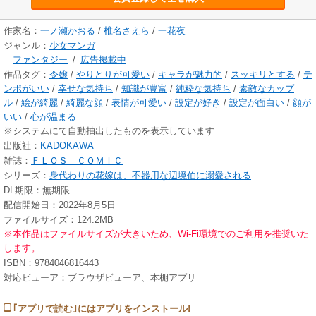
作家名：
一ノ瀬かおる
/
椎名さえら
/
一花夜
ジャンル：
少女マンガ
ファンタジー
/
広告掲載中
作品タグ：
令嬢
/
やりとりが可愛い
/
キャラが魅力的
/
スッキリとする
/
テ
ンポがいい
/
幸せな気持ち
/
知識が豊富
/
純粋な気持ち
/
素敵なカップ
ル
/
絵が綺麗
/
綺麗な顔
/
表情が可愛い
/
設定が好き
/
設定が面白い
/
顔が
いい
/
心が温まる
※システムにて自動抽出したものを表示しています
出版社：
KADOKAWA
雑誌：
ＦＬＯＳ ＣＯＭＩＣ
シリーズ：
身代わりの花嫁は、不器用な辺境伯に溺愛される
DL期限：無期限
配信開始日：2022年8月5日
ファイルサイズ：124.2MB
※本作品はファイルサイズが大きいため、Wi-Fi環境でのご利用を推奨いた
します。
ISBN：9784046816443
対応ビューア：ブラウザビューア、本棚アプリ
｢アプリで読む｣にはアプリをインストール!