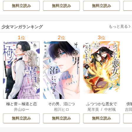
次
［ばら売り］ 14巻
8-29巻
無料立読み
無料立読み
無料立読み
もっと見る
少女マンガランキング
1
2
3
位
位
位
極と蕾～極道と恋
その男、沼につ
ふつつかな悪女で
傍
井山ゆー
相川ヒロ
尾羊英
/
中村颯
吉
を知らない人妻と
き。
はございますが ～
限
希
/
ゆき哉
～
雛宮蝶鼠とりかえ
無料立読み
無料立読み
無料立読み
伝～