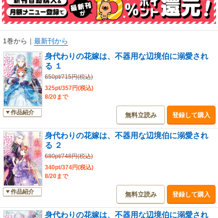
1巻から
｜
最新刊から
身代わりの花嫁は、不器用な辺境伯に溺愛され
る １
650pt/715円(税込)
325pt/357円(税込)
8/20まで
作品紹介
無料立読み
登録して購入
身代わりの花嫁は、不器用な辺境伯に溺愛され
る ２
680pt/748円(税込)
340pt/374円(税込)
8/20まで
作品紹介
無料立読み
登録して購入
身代わりの花嫁は、不器用な辺境伯に溺愛され