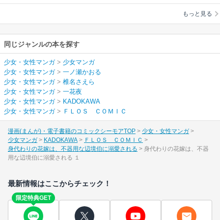
さえら
/
一花夜
愛される
もっと見る
同じジャンルの本を探す
少女・女性マンガ
>
少女マンガ
少女・女性マンガ
>
一ノ瀬かおる
少女・女性マンガ
>
椎名さえら
少女・女性マンガ
>
一花夜
少女・女性マンガ
>
KADOKAWA
少女・女性マンガ
>
ＦＬＯＳ ＣＯＭＩＣ
漫画(まんが)・電子書籍のコミックシーモアTOP
少女・女性マンガ
少女マンガ
KADOKAWA
ＦＬＯＳ ＣＯＭＩＣ
身代わりの花嫁は、不器用な辺境伯に溺愛される
身代わりの花嫁は、不器
用な辺境伯に溺愛される １
最新情報はここからチェック！
限定特典GET