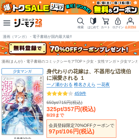
検索
はじめて
カート
ログイン
会員登録
漫画（マンガ）・電子書籍が国内最大級!!
漫画(まんが)・電子書籍のコミックシーモアTOP
少女・女性マンガ
少女マンガ
身代わりの花嫁は、不器用な辺境伯
少女マンガ
に溺愛される １
一ノ瀬かおる
椎名さえら
一花夜
459件
650pt/715円(税込)
325pt/357円(税込)
8/20まで
会員登録限定70%OFFクーポンで
97pt/106円(税込)