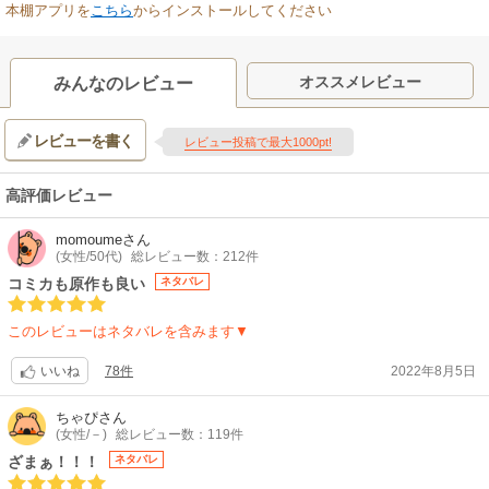
本棚アプリを
こちら
からインストールしてください
オススメレビュー
みんなのレビュー
レビューを書く
レビュー投稿で最大1000pt!
高評価レビュー
momoume
さん
(女性/50代)
総レビュー数：212件
コミカも原作も良い
ネタバレ
このレビューはネタバレを含みます▼
78件
2022年8月5日
いいね
ちゃぴ
さん
(女性/－)
総レビュー数：119件
ざまぁ！！！
ネタバレ