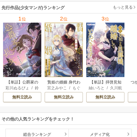
もっと見る
先行作品(少女マンガ)ランキング
1
2
3
位
位
位
【単話】公爵家の
贄姫の婚姻 身代わ
【単話】拝啓見知
つ
彩川ぬるぴょ
/
鈴
宮之みやこ
/
もぐ
紬いろと
/
久川航
長女でした
り王女は帝国で最
らぬ旦那様、離婚
異
音さや
/
たむ
す
璃
/
あいるむ
愛となる
していただきます
の
無料立読み
無料立読み
無料立読み
その他の人気ランキングをチェック！
総合ランキング
メディア化