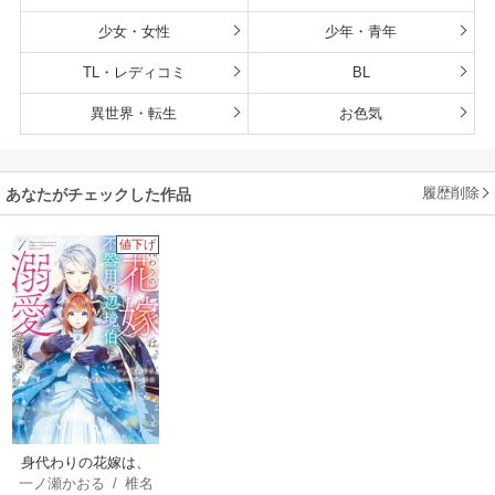
少女・女性
少年・青年
TL・レディコミ
BL
異世界・転生
お色気
履歴削除
あなたがチェックした作品
値下げ
身代わりの花嫁は、
一ノ瀬かおる
/
椎名
不器用な辺境伯に溺