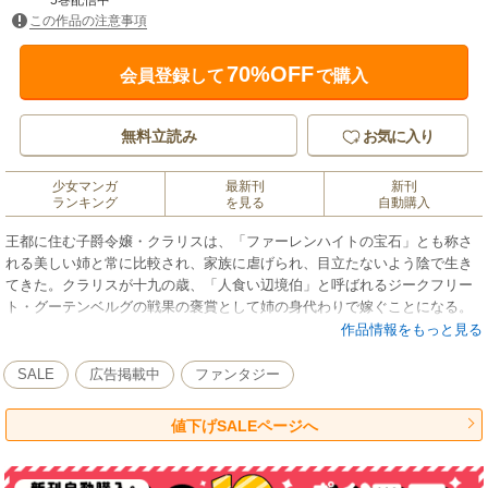
5巻配信中
この作品の注意事項
70%OFF
会員登録して
で購入
無料立読み
お気に入り
少女マンガ
最新刊
新刊
ランキング
を見る
自動購入
王都に住む子爵令嬢・クラリスは、「ファーレンハイトの宝石」とも称さ
れる美しい姉と常に比較され、家族に虐げられ、目立たないよう陰で生き
てきた。クラリスが十九の歳、「人食い辺境伯」と呼ばれるジークフリー
ト・グーテンベルグの戦果の褒賞として姉の身代わりで嫁ぐことになる。
ところが辺境伯ジーンは、無口で無表情ながらもクラリスを思いやる、包
作品情報をもっと見る
容力に溢れた魅力的な人物だった。しかし「身代わり花嫁」であることに
負い目を感じるクラリスは、なかなかジーンへ心を預けられないでいた。
SALE
広告掲載中
ファンタジー
そんな折、王都より姉の結婚の知らせが届き、ジーンと王都に向かうこと
になり……？ 不遇の令嬢が辺境の地で最愛の人と幸せになる王道ラブフ
値下げSALEページへ
ァンタジー！