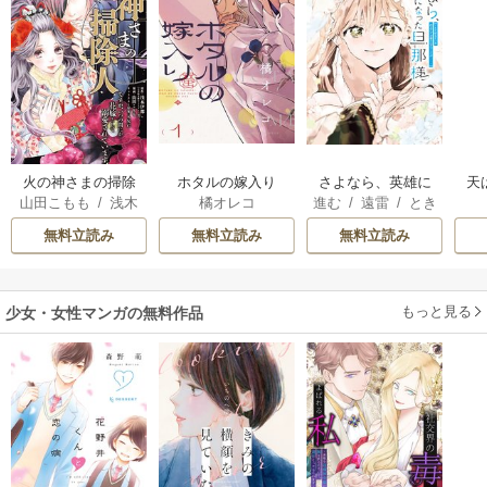
火の神さまの掃除
ホタルの嫁入り
さよなら、英雄に
天
山田こもも
/
浅木
橘オレコ
進む
/
遠雷
/
とき
人ですが、いつの
なった旦那様 ～
伊都
/
SNC
間
間にか花嫁として
ただ祈るだけの役
無料立読み
無料立読み
無料立読み
溺愛されています
立たずな妻のはず
でしたが……～
もっと見る
少女・女性マンガの無料作品