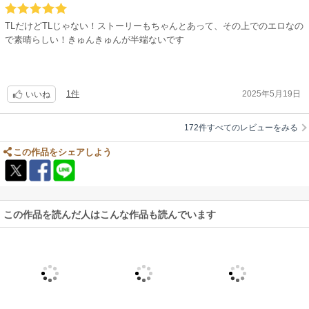
作品ですね。
TLだけどTLじゃない！ストーリーもちゃんとあって、その上でのエロなの
絵が上手い&ホトヴァが美しく好み。可愛いとこや
で素晴らしい！きゅんきゅんが半端ないです
エロとツン落差が激しすぎて、目眩がしそう。
主人公も自分の気持ちに素直で、一生懸命で
応援したくなる。星5以上つけたいです。
1件
2025年5月19日
いいね
172件すべてのレビューをみる
この作品をシェアしよう
この作品を読んだ人はこんな作品も読んでいます