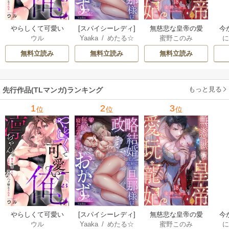
やらしくて可愛い
[スパイシーレディ]
無慈悲な皇帝の愛
今
ウル
Yaaka
/
めたる☆
蜜野このみ
俺の凛ちゃん。～
政略結婚した塩対
玩寵妃―おわらぬ
よ
ハニィ
隣人後輩くんのイ
応の旦那様は毎晩
快楽、閨に響くは
同
無料立読み
無料立読み
無料立読み
キすぎた執着にハ
寝たふりをした私
乱れ声―
メ堕とされる～
をおかずに…
もっと見る
先行作品(TLマンガ)ランキング
1
2
3
位
位
位
やらしくて可愛い
[スパイシーレディ]
無慈悲な皇帝の愛
今
ウル
Yaaka
/
めたる☆
蜜野このみ
俺の凛ちゃん。～
政略結婚した塩対
玩寵妃―おわらぬ
よ