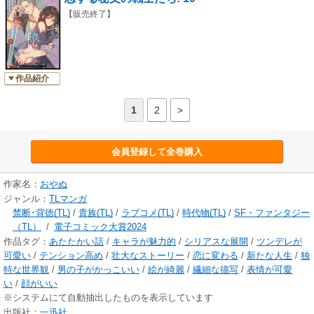
【販売終了】
作品紹介
1
2
>
会員登録して全巻購入
作家名：
おやぬ
ジャンル：
TLマンガ
禁断･背徳(TL)
/
貴族(TL)
/
ラブコメ(TL)
/
時代物(TL)
/
SF・ファンタジー
（TL）
/
電子コミック大賞2024
作品タグ：
あたたかい話
/
キャラが魅力的
/
シリアスな展開
/
ツンデレが
可愛い
/
テンション高め
/
壮大なストーリー
/
恋に変わる
/
新たな人生
/
独
特な世界観
/
男の子がかっこいい
/
絵が綺麗
/
繊細な描写
/
表情が可愛
い
/
顔がいい
※システムにて自動抽出したものを表示しています
出版社：
一迅社