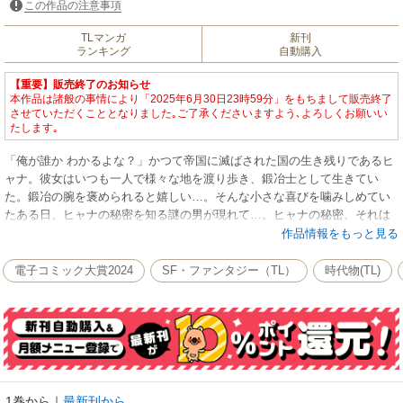
この作品の注意事項
TLマンガ
新刊
ランキング
自動購入
【重要】販売終了のお知らせ
本作品は諸般の事情により「2025年6月30日23時59分」をもちまして販売終了
させていただくこととなりました｡ご了承くださいますよう､よろしくお願いい
たします｡
「俺が誰か わかるよな？」かつて帝国に滅ばされた国の生き残りであるヒ
ャナ。彼女はいつも一人で様々な地を渡り歩き、鍛冶士として生きてい
た。鍛冶の腕を褒められると嬉しい…。そんな小さな喜びを噛みしめてい
たある日、ヒャナの秘密を知る謎の男が現れて…。ヒャナの秘密、それは
帝国が狙う秘密の力『炎の秘文（ルーン）』を授かっていたこと。8年前、
作品情報をもっと見る
その力を狙う帝国に滅ぼされた祖国。ヒャナのことを知るこの男もきっと
敵…そう思っていたけれど、彼はそんな単純なものではなく…？ お互いに
電子コミック大賞2024
SF・ファンタジー（TL）
時代物(TL)
秘密を抱えた二人の出会いから始まる、「戦傑の花嫁」に続くヒストリカ
ルファンタジーTL、待望の第1話!
1巻から
｜
最新刊から