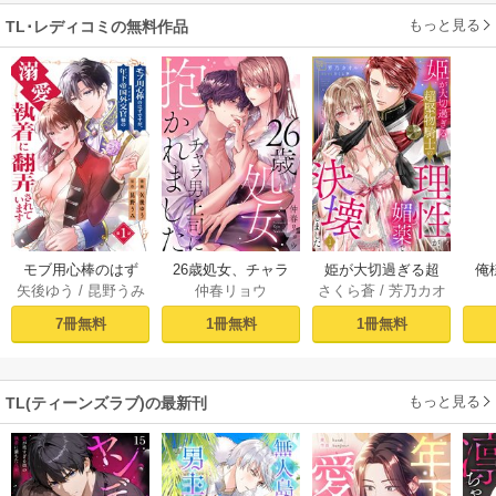
もっと見る
TL･レディコミの無料作品
モブ用心棒のはず
26歳処女、チャラ
姫が大切過ぎる超
俺
矢後ゆう
/
昆野うみ
仲春リョウ
さくら蒼
/
芳乃カオ
ですが、年下帝国
男上司に抱かれま
堅物騎士の理性
結
ル
外交官（アイド
した【電子単行本
が、媚薬で決壊し
旦
7冊無料
1冊無料
1冊無料
ル）様の執着（溺
版おまけ付き】 1巻
ました。 1巻
す!
愛）に翻弄されて
います【単話版】 1
もっと見る
TL(ティーンズラブ)の最新刊
話