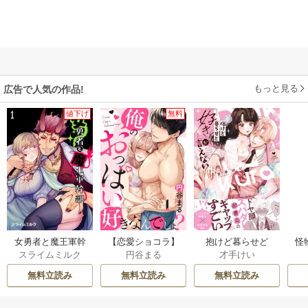
もっと見る
広告で人気の作品!
値下げ
無料
女勇者と魔王軍幹
【恋愛ショコラ】
抱けど暮らせど
怪
スライムミルク
円谷まる
才手けい
部【TL版】
俺のおっぱい好き
「好き」が言えな
悪
なんでしょ?
い【電子限定漫画
で
無料立読み
無料立読み
無料立読み
付き】