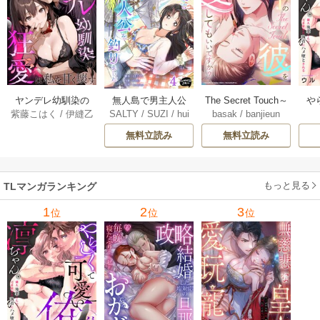
ヤンデレ幼馴染の
無人島で男主人公
The Secret Touch～
や
紫藤こはく
/
伊縫乙
SALTY
/
SUZI
/
hui
basak
/
banjieun
狂愛は私を甘く壊
を釣りました 4巻
年下の彼を愛して
俺
nttat
す ～愛が重すぎる
もいいですか？～
隣
無料立読み
無料立読み
彼の執着に満ちた
【タテヨミ】 27巻
キ
花園～【タテヨ
メ
ミ】 15巻
もっと見る
TLマンガランキング
1
2
3
位
位
位