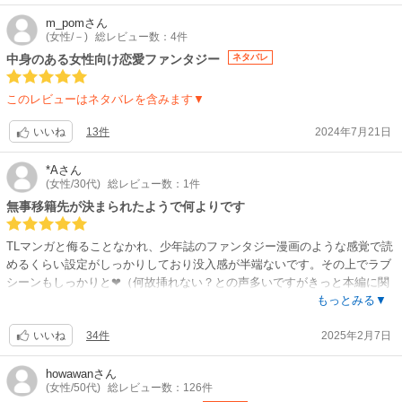
m_pom
さん
(女性/－)
総レビュー数：4件
中身のある女性向け恋愛ファンタジー
ネタバレ
このレビューはネタバレを含みます▼
13件
2024年7月21日
いいね
*A
さん
(女性/30代)
総レビュー数：1件
無事移籍先が決まられたようで何よりです
TLマンガと侮ることなかれ、少年誌のファンタジー漫画のような感覚で読
めるくらい設定がしっかりしており没入感が半端ないです。その上でラブ
シーンもしっかりと❤（何故挿れない？との声多いですがきっと本編に関
わる重要なお楽しみなんだよ…！）キャラクターも好感や興味が持てる人
もっとみる▼
物が次から次へと登場し、（ヒャナの生き様に惚れてしまいましたし、ホ
34件
2025年2月7日
トヴァ～～～～～カッコイイぞ～～～～でもカワイ～～～～～！）コミッ
いいね
クス派のはずが単話もすべて購入してしまいました。（単話は世界の秘力
がカラーで表現されているなど、コミックス版と差別化されているのもあ
howawan
さん
(女性/50代)
総レビュー数：126件
りがたかったです。副読編もありますし。コミックス版の描き下ろしもと