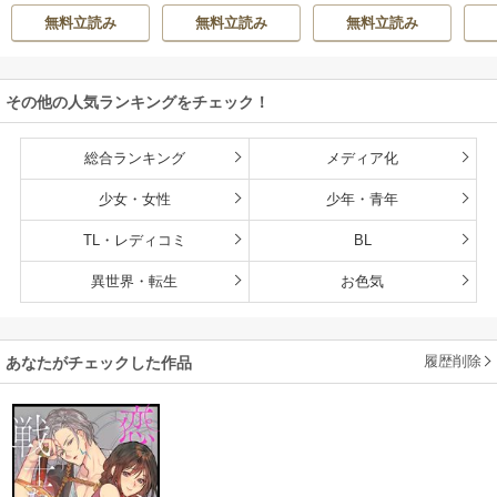
ハニィ
隣人後輩くんのイ
応の旦那様は毎晩
快楽、閨に響くは
同
無料立読み
無料立読み
無料立読み
キすぎた執着にハ
寝たふりをした私
乱れ声―
メ堕とされる～
をおかずに…
その他の人気ランキングをチェック！
総合ランキング
メディア化
少女・女性
少年・青年
TL・レディコミ
BL
異世界・転生
お色気
履歴削除
あなたがチェックした作品