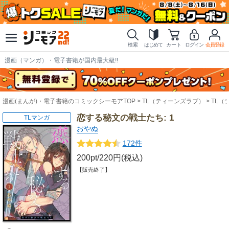
検索
はじめて
カート
ログイン
会員登録
漫画（マンガ）・電子書籍が国内最大級!!
漫画(まんが)・電子書籍のコミックシーモアTOP
TL（ティーンズラブ）
TL（
恋する秘文の戦士たち: 1
TLマンガ
おやぬ
172件
200pt/220円(税込)
【販売終了】