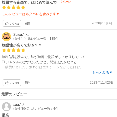
んでもなくかわいいので、両方買うべき）スターシステムが大好きなので
投票する企画で、はじめて読んで
ネタバレ
すが、過去作品のキャラクター登場で旧作も購入してしまいました。
20話で一迅社様からの配信終了との報がありハラハラしておりましたが、
このレビューはネタバレを含みます▼
作者先生から必ず完結させるとの声もあり心強かったですし、無事移籍先
が決まられたようで何よりです。このレビューもしばらくで販売ページと
4件
2023年11月4日
いいね
一緒に消えてしまうと思いますが、最終回までずっと楽しみにしていま
す。
Suica
さん
(女性/－)
総レビュー数：135件
物語性が高くて好き^_^
無料2話を読んで、絵が綺麗で物語がしっかりしていて
TLジャンルのはずだったけど、間違えたかな？と
一瞬思いました。無料分はエチシーンなかったけど、
あまりにも続きが気になって、最新話まで一気読みして
もっとみる▼
しまいました。エロはエロでなんでか可愛らしく
8件
2023年11月26日
読み応えあり、ドキドキする。
いいね
他にこういう漫画を読んだことが無い。
最新のレビュー
少女漫画でファンタジーや冒険、戦争ものなど、
あるけれど、エロが足りなさすぎて逆にリアリティ
aaa
さん
(女性/30代)
総レビュー数：4件
ないんだよな、と大人でファンタジー好きな
自分には常々不満でした。今一番更新が待ち遠しい
最高