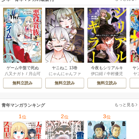
ゲーム中盤で死ぬ
ヤニねこ 13巻
今夜もシリアルキ
ヤ
八又ナガト
/
月山可
にゃんにゃんファ
伊口紺
/
中村優児
ヤ
悪役貴族に転生し
ラーと待ち合わせ 5
也
クトリー
たので、外れスキ
巻
無料立読み
無料立読み
無料立読み
ル【テイム】を駆
使して最強を目指
してみた 7巻
もっと見る
青年マンガランキング
1
2
3
位
位
位