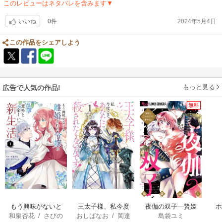
このレビューはネタバレを含みます▼
0件
2024年5月4日
いいね
この作品をシェアしよう
もっと見る
広告で人気の作品!
無料
もう興味がないと
王太子様、私今度
夜伽の双子―贄姫
和泉杏花
/
さびの
おしばなお
/
岡達
島袋ユミ
離婚された令嬢の
こそあなたに殺さ
は二人の王子に愛