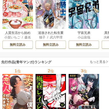
人質生活から始め
追放された転生重
宇宙兄弟
異
小賀いちご
/
森名
猫子
/
武六甲理
小山宙哉
大
るスローライフ
騎士はゲーム知識
は
尚
衣
/
じゃいあん
Ａ
で無双する
出
無料立読み
無料立読み
無料立読み
で
サ
もっと見る
先行作品(青年マンガ)ランキング
1
2
3
位
位
位