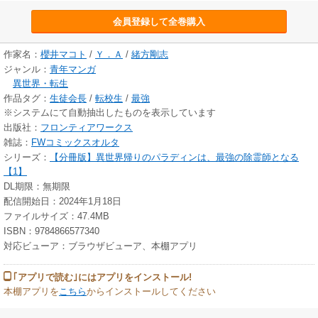
会員登録して全巻購入
作家名：
櫻井マコト
/
Ｙ．Ａ
/
緒方剛志
ジャンル：
青年マンガ
異世界・転生
作品タグ：
生徒会長
/
転校生
/
最強
※システムにて自動抽出したものを表示しています
出版社：
フロンティアワークス
雑誌：
FWコミックスオルタ
シリーズ：
【分冊版】異世界帰りのパラディンは、最強の除霊師となる
【1】
DL期限：無期限
配信開始日：2024年1月18日
ファイルサイズ：47.4MB
ISBN：9784866577340
対応ビューア：ブラウザビューア、本棚アプリ
｢アプリで読む｣にはアプリをインストール!
本棚アプリを
こちら
からインストールしてください