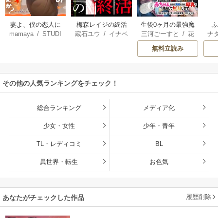
妻よ、僕の恋人に
梅森レイジの終活
生後0ヶ月の最強魔
mamaya
/
STUDI
蔵石ユウ
/
イナベ
三河ごーすと
/
花
ナ
なってくれません
王 食べるだけ強
O ZOON
カズ
/
STUDIO ZO
房雪
/
マップ
核
か？
くなるチート能力
無料立読み
ON
持ち転生者だけど
赤ちゃんなので英
雄たちの母乳で成
その他の人気ランキングをチェック！
長して無双します
総合ランキング
メディア化
少女・女性
少年・青年
TL・レディコミ
BL
異世界・転生
お色気
履歴削除
あなたがチェックした作品