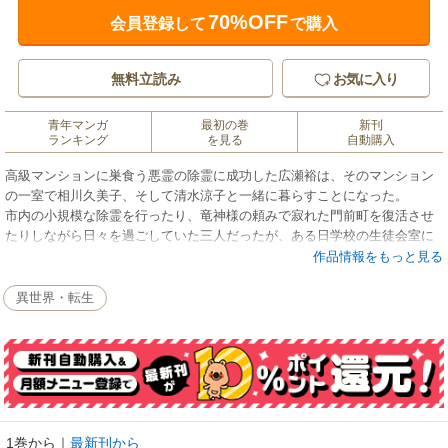
70%OFF
会員登録して
で購入
無料立読み
お気に入り
青年マンガ
最初の巻
新刊
ランキング
を見る
自動購入
高級マンションに巣食う悪霊の除霊に成功した広瀬裕は、そのマンション
の一室で相川久美子、そして清水涼子と一緒に暮らすことになった。
市内の小規模な除霊を行ったり、竜神様の頼みで寂れた門前町を復活させ
たりしながら日々を過ごしていた三人だったが、ある日学校の生徒会室に
呼び出される。
作品情報をもっと見る
そこで生徒会長から校内の心霊現象を解決するよう依頼されるが、そもそ
も学校には悪霊の存在など感じられず――!?
異世界・転生
最強のパラディンが繰り広げる除霊活劇、ついに第3巻が登場!!
1巻から
｜
最新刊から