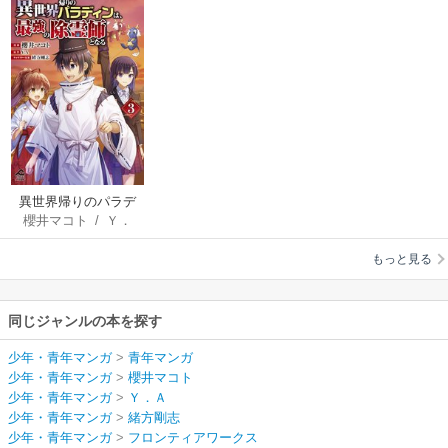
異世界帰りのパラデ
櫻井マコト
/
Ｙ．
ィンは、最強の除霊
Ａ
/
緒方剛志
師となる
もっと見る
同じジャンルの本を探す
少年・青年マンガ
>
青年マンガ
少年・青年マンガ
>
櫻井マコト
少年・青年マンガ
>
Ｙ．Ａ
少年・青年マンガ
>
緒方剛志
少年・青年マンガ
>
フロンティアワークス