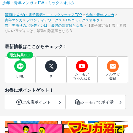
少年・青年マンガ
>
FWコミックスオルタ
漫画(まんが)・電子書籍のコミックシーモアTOP
少年・青年マンガ
青年マンガ
フロンティアワークス
FWコミックスオルタ
異世界帰りのパラディンは、最強の除霊師となる
【電子限定版】異世界帰
りのパラディンは、最強の除霊師となる 3
最新情報はここからチェック！
限定特典GET
シーモア
メルマガ
LINE
X
ちゃんねる
登録
お得にポイントゲット！
ご来店ポイント
シーモアでポイ活