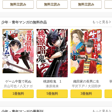
ぶち
英茉
/
先崎真琴
意外と楽しい新生
れたくないんで
される―
無料立読み
無料立読み
無料立読み
活
す！ ～聖女に嵌め
られた貧乏令嬢、
二度目は串刺し回
もっと見る
少年・青年マンガの無料作品
避します！～
ゲーム中盤で死ぬ
桃源暗鬼 1
織田家の長男に生
月山可也
/
八又ナガ
漆原侑来
平沢下戸
/
大沼田伊
悪役貴族に転生し
まれました～戦国
ト
勢彦
/
逸見兎歌
たので、外れスキ
時代に転生したけ
1冊無料
5冊無料
3冊無料
ル【テイム】を駆
ど、死にたくない
使して最強を目指
ので改革を起こし
してみた（１）
ます～ 1
もっと見る
少年・青年マンガの最新刊