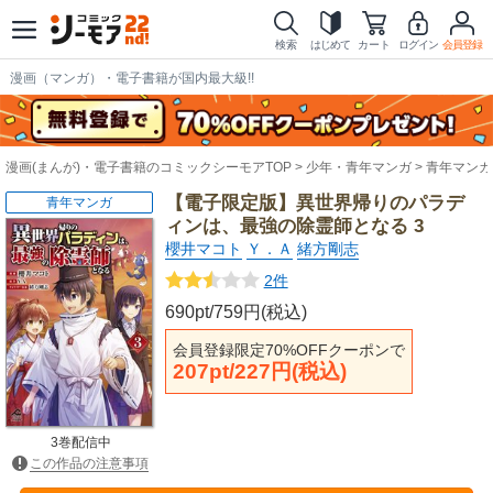
検索
はじめて
カート
ログイン
会員登録
漫画（マンガ）・電子書籍が国内最大級!!
漫画(まんが)・電子書籍のコミックシーモアTOP
少年・青年マンガ
青年マンガ
【電子限定版】異世界帰りのパラデ
青年マンガ
ィンは、最強の除霊師となる 3
櫻井マコト
Ｙ．Ａ
緒方剛志
2件
690pt/759円(税込)
会員登録限定70%OFFクーポンで
207pt/227円(税込)
3巻配信中
この作品の注意事項