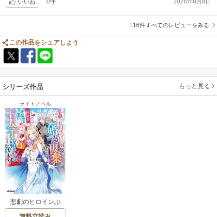
0件
2026年8月8日
この国の男は女が泣けば態度変わって
いいね
チョロそうなやつばっかだ。
読む気が失せちゃった。
116件すべてのレビューをみる
この作品をシェアしよう
もっと見る
シリーズ作品
ライトノベル
悲劇のヒロインぶ
る妹のせいで婚約
無料立読み