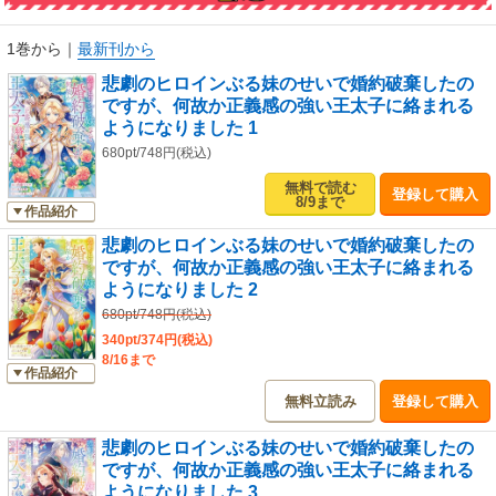
平穏な幸せを願う聖女の波瀾万丈ライフ、第四幕！
1巻から
｜
最新刊から
悲劇のヒロインぶる妹のせいで婚約破棄したの
ですが、何故か正義感の強い王太子に絡まれる
ようになりました 1
680pt/748円(税込)
無料で読む
登録して購入
8/9まで
作品紹介
悲劇のヒロインぶる妹のせいで婚約破棄したの
ですが、何故か正義感の強い王太子に絡まれる
ようになりました 2
680pt/748円(税込)
340pt/374円(税込)
8/16まで
作品紹介
無料立読み
登録して購入
悲劇のヒロインぶる妹のせいで婚約破棄したの
ですが、何故か正義感の強い王太子に絡まれる
ようになりました 3