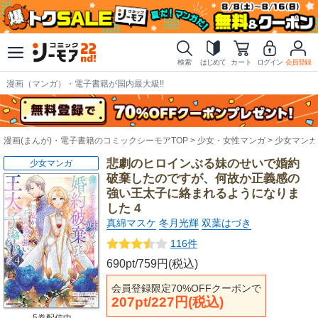
検索
はじめて
カート
ログイン
会員登録
漫画（マンガ）・電子書籍が国内最大級!!
漫画(まんが)・電子書籍のコミックシーモアTOP
少女・女性マンガ
少女マンガ
悲劇のヒロインぶる妹のせいで婚約
少女マンガ
破棄したのですが、何故か正義感の
強い王太子に絡まれるようになりま
した 4
真綿マスケ
冬月光輝
双葉はづき
116件
690pt/759円(税込)
会員登録限定70%OFFクーポンで
207pt/227円(税込)