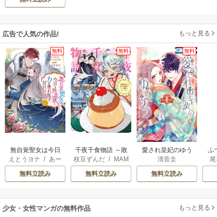
破棄したのです
が、何故か正義感
の強い王太子に絡
まれるようになり
もっと見る
広告で人気の作品!
ました
無料
無料
無料
無自覚聖女は今日
千夜千食物語 ～敗
愛され皇妃のゆう
ふ
えとうヨナ
/
あー
枝豆ずんだ
/
MAM
清音圭
尾
も無意識に力を垂
国の姫ですが氷の
うつ
は
もんど
/
あんべよ
AKOTO
/
鴉羽凛燈
れ流す ～公爵家
皇子殿下がどうも
雛
無料立読み
無料立読み
無料立読み
しろう
の落ちこぼれ令
溺愛してくれてい
嬢、嫁ぎ先で幸せ
ます～
を掴み取る～
もっと見る
少女・女性マンガの無料作品