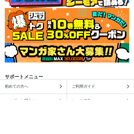
サポートメニュー
初めての方へ
ご利用ガイド
ヘルプ・お問合せ
シーモア島
重要なお知らせ
商品に関するお知らせ
ホームアイコンを追加