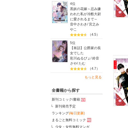
4位
黒妖の花嫁～忌み嫌
われた私が冷酷大尉
に愛されるまで～
音中さわき
/
宮之み
やこ
（4.5）
5位
【単話】公爵家の長
女でした
彩川ぬるぴょ
/
鈴音
さや
/
たむ
（4.7）
もっと見る
全書籍から探す
新刊コミック/書籍
新刊発売予定
ランキング
(毎日更新)
まるごと無料コミック
少女・女性無料マンガ