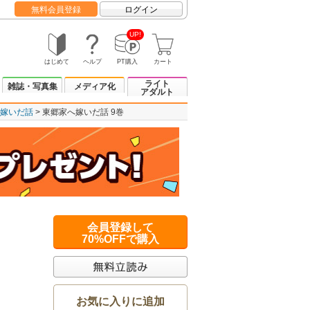
無料会員登録
ログイン
UP!
はじめて
ヘルプ
PT購入
カート
ライト
雑誌・写真集
メディア化
アダルト
嫁いだ話
東郷家へ嫁いだ話 9巻
会員登録して
70%OFFで購入
お気に入りに追加