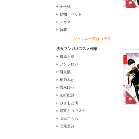
王子様
動物・ペット
メガネ
執事
ジャンル一覧はコチラ
少女マンガオススメ作家
篠原千絵
アンソロジー
河丸慎
桜乃みか
吉永ゆう
京町妃紗
みきもと凜
最富キョウスケ
山田こもも
七尾美緒