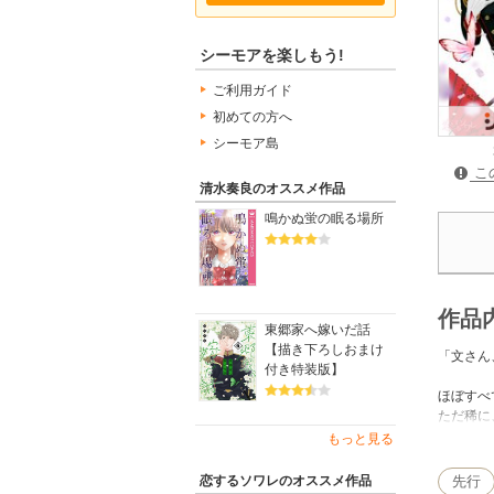
シーモアを楽しもう!
ご利用ガイド
初めての方へ
シーモア島
こ
清水奏良のオススメ作品
鳴かぬ蛍の眠る場所
作品
東郷家へ嫁いだ話
【描き下ろしおまけ
「文さん
付き特装版】
ほぼすべ
ただ稀に
松方文は
もっと見る
幼い頃、
使用人と
恋するソワレのオススメ作品
先行