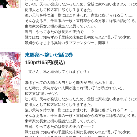
幼い頃、天与が発現しなかったため、父親に家を追い出されそうに
使用人として松方家に尽くし生きてきた。
強い天与を持つ弟・樹にはこき使われ、家族に虐げられる日々…。
そんなある日、千里眼の一族・東郷家から松方家に縁談の話がくる
東郷家の長女と樹の縁談だと思っていたが、
当日、やってきたのは長男の正治で――？
戦では負け知らずの千里眼の末裔に見初められた“呪い子”の少女、
婚姻からはじまる異能力ラブファンタジー、開幕！
東郷家へ嫁いだ話 2巻
150pt/165円(税込)
「文さん、私と結婚してくれますか？」
ほぼすべての人間に天与という能力が与えられる世界。
ただ稀に、天与がない人間が生まれ“呪い子”と呼ばれている。
松方文は“呪い子”だ。
幼い頃、天与が発現しなかったため、父親に家を追い出されそうに
使用人として松方家に尽くし生きてきた。
強い天与を持つ弟・樹にはこき使われ、家族に虐げられる日々…。
そんなある日、千里眼の一族・東郷家から松方家に縁談の話がくる
東郷家の長女と樹の縁談だと思っていたが、
当日、やってきたのは長男の正治で――？
戦では負け知らずの千里眼の末裔に見初められた“呪い子”の少女、