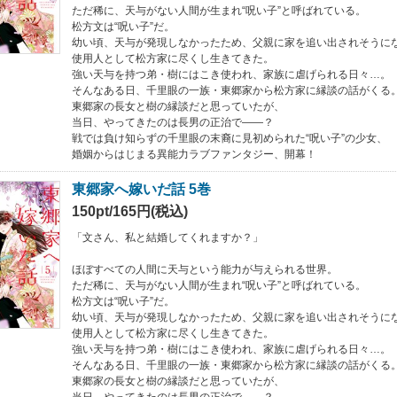
ただ稀に、天与がない人間が生まれ“呪い子”と呼ばれている。
松方文は“呪い子”だ。
幼い頃、天与が発現しなかったため、父親に家を追い出されそうに
使用人として松方家に尽くし生きてきた。
強い天与を持つ弟・樹にはこき使われ、家族に虐げられる日々…。
そんなある日、千里眼の一族・東郷家から松方家に縁談の話がくる
東郷家の長女と樹の縁談だと思っていたが、
当日、やってきたのは長男の正治で――？
戦では負け知らずの千里眼の末裔に見初められた“呪い子”の少女、
婚姻からはじまる異能力ラブファンタジー、開幕！
東郷家へ嫁いだ話 5巻
150pt/165円(税込)
「文さん、私と結婚してくれますか？」
ほぼすべての人間に天与という能力が与えられる世界。
ただ稀に、天与がない人間が生まれ“呪い子”と呼ばれている。
松方文は“呪い子”だ。
幼い頃、天与が発現しなかったため、父親に家を追い出されそうに
使用人として松方家に尽くし生きてきた。
強い天与を持つ弟・樹にはこき使われ、家族に虐げられる日々…。
そんなある日、千里眼の一族・東郷家から松方家に縁談の話がくる
東郷家の長女と樹の縁談だと思っていたが、