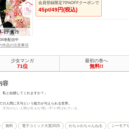
会員登録限定70%OFFクーポンで
45pt/49円(税込)
34巻配信中
の作品の注意事項
少女マンガ
最初の巻へ
71位
無料!!
内容
、私と結婚してくれますか？」
ての人間に天与という能力が与えられる世界。
、天与がない人間が生まれ“呪い子”と呼ばれている。
“呪い子”だ。
天与が発現しなかったため、父親に家を追い出されそうになったが、
して松方家に尽くし生きてきた。
無料
電子コミック大賞2025
わちゃわちゃんねる
シーモア