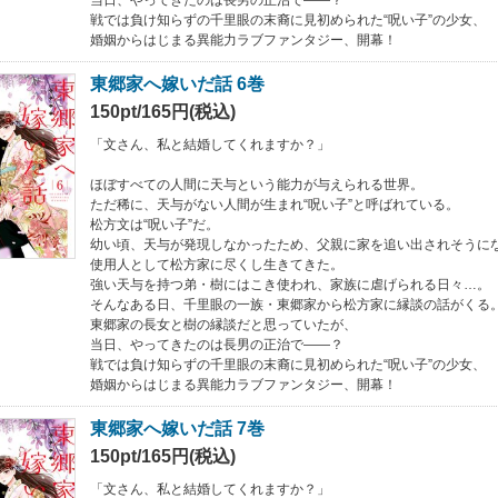
当日、やってきたのは長男の正治で――？
戦では負け知らずの千里眼の末裔に見初められた“呪い子”の少女、
婚姻からはじまる異能力ラブファンタジー、開幕！
東郷家へ嫁いだ話 6巻
150pt/165円(税込)
「文さん、私と結婚してくれますか？」
ほぼすべての人間に天与という能力が与えられる世界。
ただ稀に、天与がない人間が生まれ“呪い子”と呼ばれている。
松方文は“呪い子”だ。
幼い頃、天与が発現しなかったため、父親に家を追い出されそうに
使用人として松方家に尽くし生きてきた。
強い天与を持つ弟・樹にはこき使われ、家族に虐げられる日々…。
そんなある日、千里眼の一族・東郷家から松方家に縁談の話がくる
東郷家の長女と樹の縁談だと思っていたが、
当日、やってきたのは長男の正治で――？
戦では負け知らずの千里眼の末裔に見初められた“呪い子”の少女、
婚姻からはじまる異能力ラブファンタジー、開幕！
東郷家へ嫁いだ話 7巻
150pt/165円(税込)
「文さん、私と結婚してくれますか？」