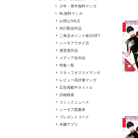
少年・青年無料マンガ
BL無料マンガ
お得なSALE
先行配信作品
ご来店ポイント毎日GET
シーモアでポイ活
賞受賞作品
メディア化作品
特集一覧
スタッフオススメマンガ
レビュー高評価マンガ
広告掲載中タイトル
詳細検索
コミックニュース
シーモア図書券
プレゼントコード
本棚アプリ