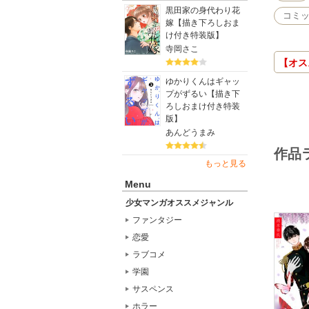
強い天与
黒田家の身代わり花
そんなあ
コミッ
嫁【描き下ろしおま
東郷家の
け付き特装版】
当日、や
寺岡さこ
戦では負
【オス
婚姻から
ゆかりくんはギャッ
プがずるい【描き下
ろしおまけ付き特装
版】
あんどうまみ
作品
もっと見る
Menu
少女マンガオススメジャンル
ファンタジー
恋愛
ラブコメ
学園
サスペンス
ホラー