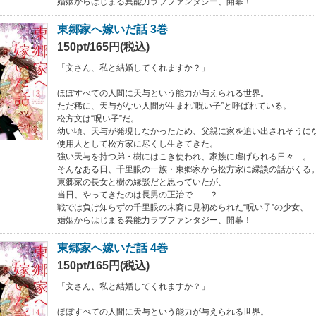
婚姻からはじまる異能力ラブファンタジー、開幕！
東郷家へ嫁いだ話 3巻
150pt/165円(税込)
「文さん、私と結婚してくれますか？」
ほぼすべての人間に天与という能力が与えられる世界。
ただ稀に、天与がない人間が生まれ“呪い子”と呼ばれている。
松方文は“呪い子”だ。
幼い頃、天与が発現しなかったため、父親に家を追い出されそうに
使用人として松方家に尽くし生きてきた。
強い天与を持つ弟・樹にはこき使われ、家族に虐げられる日々…。
そんなある日、千里眼の一族・東郷家から松方家に縁談の話がくる
東郷家の長女と樹の縁談だと思っていたが、
当日、やってきたのは長男の正治で――？
戦では負け知らずの千里眼の末裔に見初められた“呪い子”の少女、
婚姻からはじまる異能力ラブファンタジー、開幕！
東郷家へ嫁いだ話 4巻
150pt/165円(税込)
「文さん、私と結婚してくれますか？」
ほぼすべての人間に天与という能力が与えられる世界。