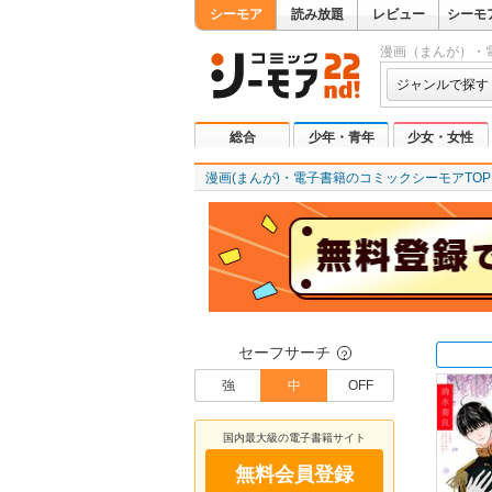
シーモア
読み放題
レビュー
シーモ
漫画（まんが）・
ジャンルで探す
総合
少年・青年
少女・女性
漫画(まんが)・電子書籍のコミックシーモアTOP
セーフサーチ
？
強
中
OFF
国内最大級の電子書籍サイト
無料会員登録