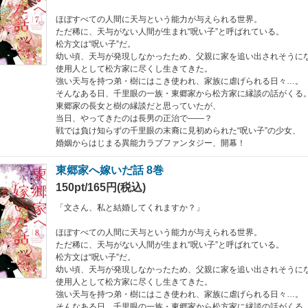
ほぼすべての人間に天与という能力が与えられる世界。
ただ稀に、天与がない人間が生まれ“呪い子”と呼ばれている。
松方文は“呪い子”だ。
幼い頃、天与が発現しなかったため、父親に家を追い出されそうに
使用人として松方家に尽くし生きてきた。
強い天与を持つ弟・樹にはこき使われ、家族に虐げられる日々…。
そんなある日、千里眼の一族・東郷家から松方家に縁談の話がくる
東郷家の長女と樹の縁談だと思っていたが、
当日、やってきたのは長男の正治で――？
戦では負け知らずの千里眼の末裔に見初められた“呪い子”の少女、
婚姻からはじまる異能力ラブファンタジー、開幕！
東郷家へ嫁いだ話 8巻
150pt/165円(税込)
「文さん、私と結婚してくれますか？」
ほぼすべての人間に天与という能力が与えられる世界。
ただ稀に、天与がない人間が生まれ“呪い子”と呼ばれている。
松方文は“呪い子”だ。
幼い頃、天与が発現しなかったため、父親に家を追い出されそうに
使用人として松方家に尽くし生きてきた。
強い天与を持つ弟・樹にはこき使われ、家族に虐げられる日々…。
そんなある日、千里眼の一族・東郷家から松方家に縁談の話がくる