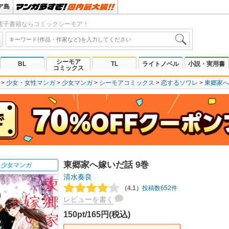
ア島
電子書籍ならコミックシーモア！
シーモア
BL
TL
ライトノベル
小説・実用書
コミックス
少女・女性マンガ
少女マンガ
シーモアコミックス
恋するソワレ
東郷家へ
東郷家へ嫁いだ話 9巻
少女マンガ
清水奏良
（4.1）
投稿数652件
レビューを書く
150pt/165円(税込)