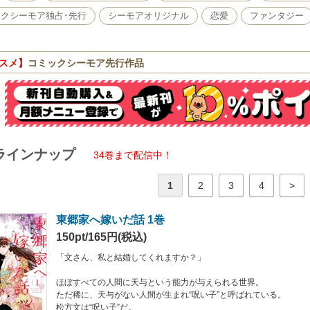
を持つ弟・樹にはこき使われ、家族に虐げられる日々…。
る日、千里眼の一族・東郷家から松方家に縁談の話がくる。
クシーモア独占･先行
シーモアオリジナル
恋愛
ファンタジー
長女と樹の縁談だと思っていたが、
ってきたのは長男の正治で――？
け知らずの千里眼の末裔に見初められた“呪い子”の少女、
スメ】
コミックシーモア先行作品
はじまる異能力ラブファンタジー、開幕！
ラインナップ
34巻まで配信中！
1
2
3
4
>
東郷家へ嫁いだ話 1巻
150pt/165円(税込)
「文さん、私と結婚してくれますか？」
ほぼすべての人間に天与という能力が与えられる世界。
ただ稀に、天与がない人間が生まれ“呪い子”と呼ばれている。
松方文は“呪い子”だ。