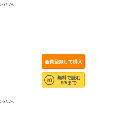
なったが、
。
会員登録して購入
無料で読む
0
¥
9/5まで
なったが、
。