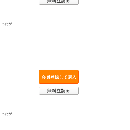
なったが、
。
会員登録して購入
なったが、
。