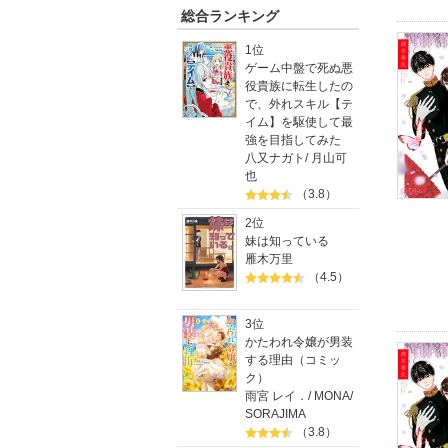
総合ランキング
1位
ゲーム中盤で死ぬ悪
役貴族に転生したの
で、外れスキル【テ
イム】を駆使して最
強を目指してみた
八又ナガト
/
月山可
也
（3.8）
2位
妹は知っている
雁木万里
（4.5）
3位
かたわれ令嬢が男装
する理由（コミッ
ク）
雨宮 レイ．
/
MONA
/
SORAJIMA
（3.8）