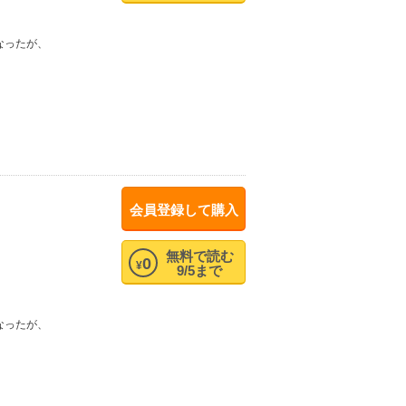
なったが、
。
会員登録して購入
無料で読む
0
¥
9/5まで
なったが、
。