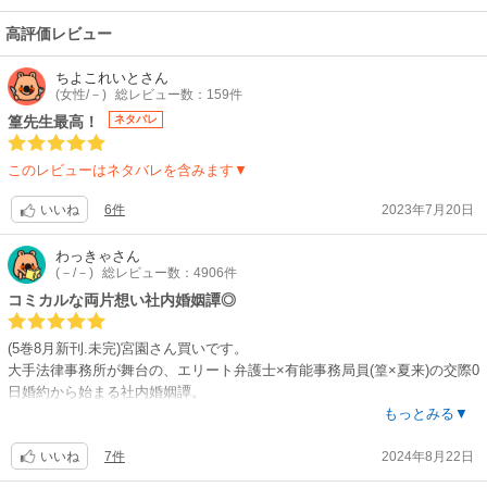
高評価レビュー
ちよこれいと
さん
(女性/－)
総レビュー数：159件
篁先生最高！
ネタバレ
このレビューはネタバレを含みます▼
6件
2023年7月20日
いいね
わっきゃ
さん
(－/－)
総レビュー数：4906件
コミカルな両片想い社内婚姻譚◎
(5巻8月新刊.未完)宮園さん買いです。
大手法律事務所が舞台の、エリート弁護士×有能事務局員(篁×夏来)の交際0
日婚約から始まる社内婚姻譚。
もっとみる▼
キレ者なのに自分の事には鈍感な似た者同士の両片想いモダモダが愉快で
7件
2024年8月22日
す。先生を無自覚に翻弄する夏来のおニブさも、ひとり悶々とする篁先生
いいね
も美味しい笑 思いがけない告白シーンはお気に入り◎