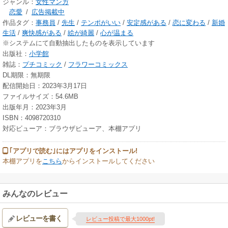
ジャンル：
女性マンガ
恋愛
/
広告掲載中
作品タグ：
事務員
/
先生
/
テンポがいい
/
安定感がある
/
恋に変わる
/
新婚
生活
/
爽快感がある
/
絵が綺麗
/
心が温まる
※システムにて自動抽出したものを表示しています
出版社：
小学館
雑誌：
プチコミック
/
フラワーコミックス
DL期限：無期限
配信開始日：2023年3月17日
ファイルサイズ：54.6MB
出版年月：2023年3月
ISBN：4098720310
対応ビューア：ブラウザビューア、本棚アプリ
｢アプリで読む｣にはアプリをインストール!
本棚アプリを
こちら
からインストールしてください
みんなのレビュー
レビューを書く
レビュー投稿で最大1000pt!