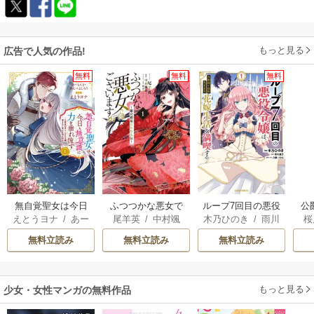
もっと見る
広告で人気の作品!
無料
無料
無料
無自覚聖女は今日
ふつつかな悪女で
ループ7回目の悪役
公
えとうヨナ
/
あー
尾羊英
/
中村颯
木乃ひのき
/
雨川
桜
も無意識に力を垂
はございますが ～
令嬢は、元敵国で
は
もんど
/
あんべよ
希
/
ゆき哉
透子
/
八美☆わん
れ流す ～公爵家
雛宮蝶鼠とりかえ
自由気ままな花嫁
無料立読み
無料立読み
無料立読み
しろう
の落ちこぼれ令
伝～
生活を満喫する
嬢、嫁ぎ先で幸せ
を掴み取る～
もっと見る
少女・女性マンガの無料作品