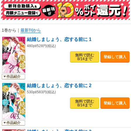
月９でドラマ化もされたメガヒット作「突然ですが、明日結婚します」の
最終回後を描いた特別編も収録！
1巻から
｜
最新刊から
●収録作品●
episode.1 恋と結婚の順序
結婚しましょう、恋する前に 1
episode.2 合コンに向いていない理由
480pt/528円(税込)
episode.3 油断ならない彼の秘密
無料で読む
episode.4 温泉に行きましょう、恋する前に
登録して購入
8/14まで
突然ですが、明日結婚します 特別編
作品紹介
結婚しましょう、恋する前に 2
530pt/583円(税込)
無料で読む
登録して購入
8/14まで
作品紹介