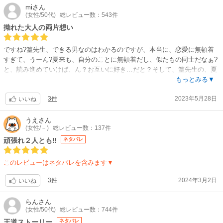
mi
さん
(女性/50代)
総レビュー数：543件
脇キャラがハイスペックの理性的な人ばかりで、宮園さんの他作品と似た
展開ではあるもののジレジレを楽しめています。
拗れた大人の両片想い
次巻は新キャラ有りの新展開とのことです。
◆1巻巻末にナナリュー×あすかの超短い後日譚あります
ですね?篁先生、できる男なのはわかるのですが、本当に、恋愛に無頓着
すぎて、うーん?夏来も、自分のことに無頓着だし、似たもの同士だなぁ?
と、読み進めていけば、ん？お互いに好き…だと？そして、篁先生の、夏
来が好きと実感する描写、うっすーい?…と、ここまで少々辛口になりま
もっとみる▼
したが、逆にこの2人が、各々の心の中でどんな風に恋心を展開させて、
3件
2023年5月28日
どんな形になっていくか興味が凄く湧いてしまい、宮園先生マジック‼に
いいね
かかっております?まぁ、先生の作品、いきなり‼な展開が多々あるので、
こちらはどんな、いきなり‼が待ち受けているか楽しみです?
うえ
さん
(女性/－)
総レビュー数：137件
頑張れ２人とも‼
ネタバレ
このレビューはネタバレを含みます▼
3件
2024年3月2日
いいね
らん
さん
(女性/50代)
総レビュー数：744件
王道ストーリー
ネタバレ