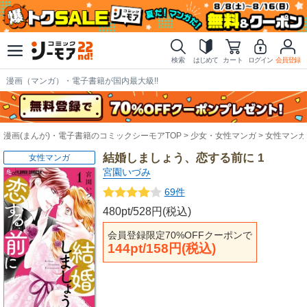
検索
はじめて
カート
ログイン
会員登録
漫画（マンガ）・電子書籍が国内最大級!!
漫画(まんが)・電子書籍のコミックシーモアTOP
少女・女性マンガ
女性マンガ
結婚しましょう、恋する前に 1
女性マンガ
宮園いづみ
69件
480pt/528円(税込)
会員登録限定70%OFFクーポンで
144pt/158円(税込)