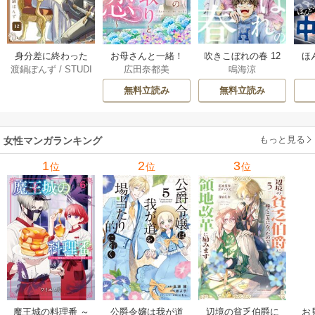
身分差に終わった
お母さんと一緒！
吹きこぼれの春 12
ほ
渡鍋ぽんず
/
STUDI
広田奈都美
鳴海涼
恋を、今さらです
～40歳の看取りと
巻
学受
O ZOON
が。 12巻
恋～【分冊版】 5巻
無料立読み
無料立読み
もっと見る
女性マンガランキング
1
2
3
位
位
位
魔王城の料理番 ～
公爵令嬢は我が道
辺境の貧乏伯爵に
お