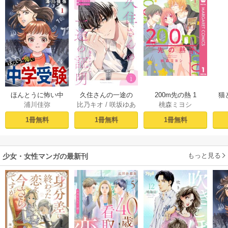
久住さんの一途の
200m先の熱 1
ほんとうに怖い中
猫
比乃キオ
/
咲坂ゆあ
桃森ミヨシ
浦川佳弥
証明～揺らめい
学受験【分冊版】
て、ハニー～ 1巻
1
た
1冊無料
1冊無料
1冊無料
もっと見る
少女・女性マンガの最新刊