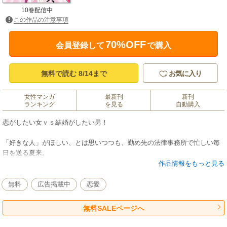
10巻配信中
この作品の注意事項
70%OFF
会員登録して
で購入
無料で読む 8/14まで
お気に入り
女性マンガ
最新刊
新刊
ランキング
を見る
自動購入
恋がしたい女ｖｓ結婚がしたい男！
「好きな人」がほしい、とは思いつつも、勤め先の法律事務所で忙しい毎
日を送る夏来。
そんな時、エース弁護士・篁から突然プロポーズされる。
作品情報をもっと見る
話したことすらない彼がなぜ？？
「好きじゃないけど結婚するなら君がいい」ってどういうこと？？
無料
広告掲載中
恋愛
困惑する夏来と、何かを企む篁。
恋愛＆結婚をめぐる攻防の行方は…！？
無料SALEページへ
胸きゅんすぎるラブバトル！！