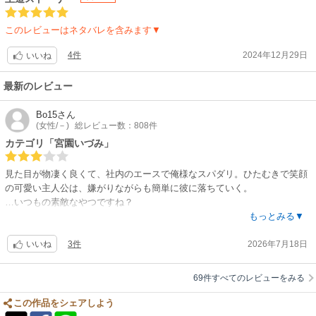
このレビューはネタバレを含みます▼
4件
2024年12月29日
いいね
最新のレビュー
Bo15
さん
(女性/－)
総レビュー数：808件
カテゴリ「宮園いづみ」
見た目が物凄く良くて、社内のエースで俺様なスパダリ。ひたむきで笑顔
の可愛い主人公は、嫌がりながらも簡単に彼に落ちていく。
…いつもの素敵なやつですね？
もう、「ハーレム」や「年下男子」とかのカテゴリに「宮園いづみ」があ
もっとみる▼
っても良い。設定を見なくても作者名だけで内容が想像できる。
3件
2026年7月18日
好きな人は全作ハマって、新作が楽しみになる。そういうの羨ましい。
いいね
69件すべてのレビューをみる
この作品をシェアしよう