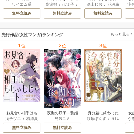
ワイエム系
高瀬雛
/
ぽよ子
/
深山じお
/
花波薫
滝
コワモテ魔族ばか
を場当たり的に行
嫁ぐことになった
じ
にもし
歩
/
ボダックス
子
りだけど、ホワイ
く
ので領地改革に励
無料立読み
無料立読み
無料立読み
トな職場です～
みます ～the letter
from Boule～
もっと見る
先行作品(女性マンガ)ランキング
1
2
3
位
位
位
お見合い相手はも
夜伽の双子―贄姫
身分差に終わった
女
滝チヅエ
/
梅澤夏
島袋ユミ
渡鍋ぽんず
/
STU
う
じゃもじゃニート
は二人の王子に愛
恋を、今さらです
一
子（エブリスタ）
DIO ZOON
される―【マイク
が。
無料立読み
無料立読み
ロ】