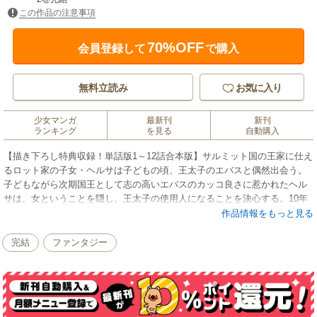
この作品の注意事項
70%OFF
会員登録して
で購入
無料立読み
お気に入り
少女マンガ
最新刊
新刊
ランキング
を見る
自動購入
【描き下ろし特典収録！単話版1～12話合本版】サルミット国の王家に仕え
るロット家の子女・ヘルサは子どもの頃、王太子のエバスと偶然出会う。
子どもながら次期国王として志の高いエバスのカッコ良さに惹かれたヘル
サは、女ということを隠し、王太子の使用人になることを決心する。10年
間男として王太子に仕えてきたヘルサだったが、ひょんな事から女装させ
作品情報をもっと見る
られ、王太子の女嫌いの克服に付き合うことになり……!?
完結
ファンタジー