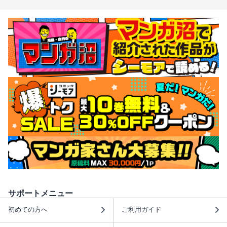
サポートメニュー
初めての方へ
ご利用ガイド