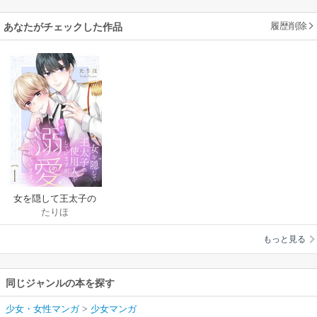
履歴削除
あなたがチェックした作品
女を隠して王太子の
たりほ
使用人をしています
が、なぜか溺愛され
もっと見る
ています。（合本
版）
同じジャンルの本を探す
少女・女性マンガ
>
少女マンガ