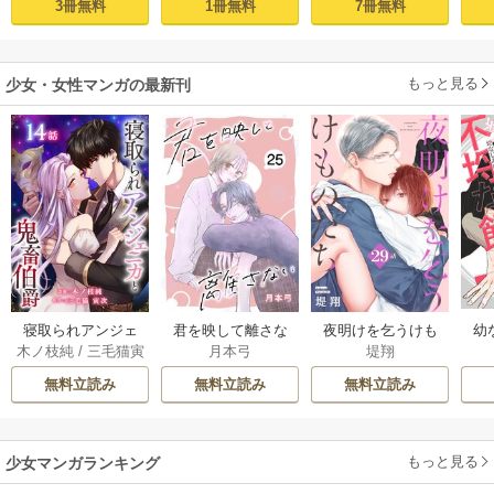
7冊無料
3冊無料
1冊無料
折られたので、責
任とってもらいま
す～［ばら売り］
もっと見る
第1話
少女・女性マンガの最新刊
幼
寝取られアンジェ
君を映して離さな
夜明けを乞うけも
木ノ枝純
/
三毛猫寅
月本弓
堤翔
ニカと鬼畜伯爵
い[ばら売り] 25巻
のたち[ばら売り] 2
次
［ばら売り］ 14巻
8-29巻
無料立読み
無料立読み
無料立読み
もっと見る
少女マンガランキング