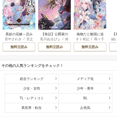
黒妖の花嫁～忌み
【単話】公爵家の
偽物だと敵国に追
【
音中さわき
/
宮之
彩川ぬるぴょ
/
鈴
オト有記
/
瑪々子
紬
嫌われた私が冷酷
長女でした
放されましたが、
ら
みやこ
音さや
/
たむ
大尉に愛されるま
どうやら本物の聖
し
無料立読み
無料立読み
無料立読み
で～
女は私のようで
す。
その他の人気ランキングをチェック！
総合ランキング
メディア化
少女・女性
少年・青年
TL・レディコミ
BL
異世界・転生
お色気