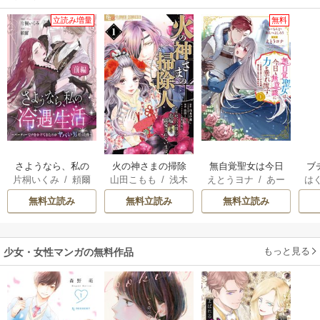
とても好ましいのだと思います。
立読み増量
無料
おすすめです。
さようなら、私の
火の神さまの掃除
無自覚聖女は今日
ブ
片桐いくみ
/
頼爾
山田こもも
/
浅木
えとうヨナ
/
あー
は
冷遇生活 ～パーテ
人ですが、いつの
も無意識に力を垂
復
伊都
/
SNC
もんど
/
あんべよ
お
ィーで声をかけて
間にか花嫁として
れ流す ～公爵家
無料立読み
無料立読み
無料立読み
しろう
きたのがヤバい男
溺愛されています
の落ちこぼれ令
だった件
嬢、嫁ぎ先で幸せ
を掴み取る～
もっと見る
少女・女性マンガの無料作品