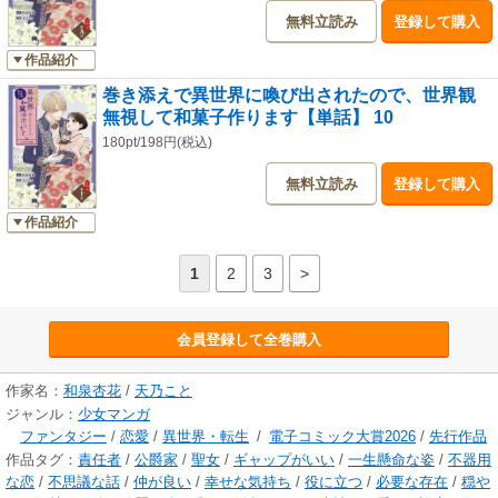
無料立読み
登録して購入
作品紹介
巻き添えで異世界に喚び出されたので、世界観
無視して和菓子作ります【単話】 10
180pt/198円(税込)
無料立読み
登録して購入
作品紹介
1
2
3
>
会員登録して全巻購入
作家名：
和泉杏花
/
天乃こと
ジャンル：
少女マンガ
ファンタジー
/
恋愛
/
異世界・転生
/
電子コミック大賞2026
/
先行作品
作品タグ：
責任者
/
公爵家
/
聖女
/
ギャップがいい
/
一生懸命な姿
/
不器用
な恋
/
不思議な話
/
仲が良い
/
幸せな気持ち
/
役に立つ
/
必要な存在
/
穏や