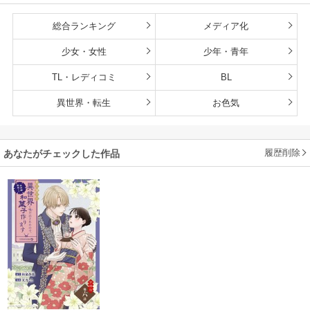
総合ランキング
メディア化
少女・女性
少年・青年
TL・レディコミ
BL
異世界・転生
お色気
履歴削除
あなたがチェックした作品