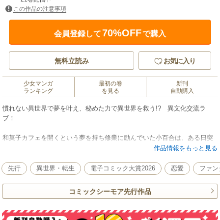
この作品の注意事項
70%OFF
会員登録して
で購入
無料立読み
お気に入り
少女マンガ
最初の巻
新刊
ランキング
を見る
自動購入
慣れない異世界で夢を叶え、秘めた力で異世界を救う!? 異文化交流ラ
ブ！
和菓子カフェを開くという夢を持ち修業に励んでいた小百合は、ある日突
然、異世界に召喚される。
作品情報をもっと見る
しかし、同時に別の『聖女』が召喚されていて、小百合の存在は間違いだ
ったと言われてしまい……
先行
異世界・転生
電子コミック大賞2026
恋愛
ファン
困惑し途方にくれた小百合に手を差し伸べたのは、召喚儀式の責任者で公
爵家次男のセリウスだった。
コミックシーモア先行作品
無愛想な彼に促され、ひとまず公爵家に身を寄せることにした小百合は異
世界で夢を叶えるために、ある行動に出るーー！