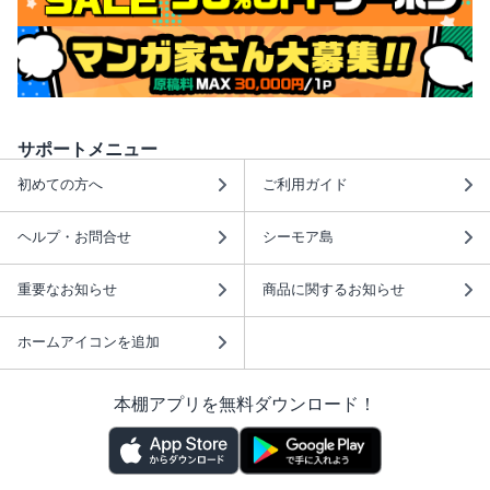
サポートメニュー
初めての方へ
ご利用ガイド
ヘルプ・お問合せ
シーモア島
重要なお知らせ
商品に関するお知らせ
ホームアイコンを追加
本棚アプリを無料ダウンロード！