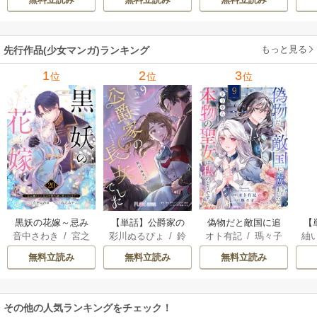
で～
もっと見る
先行作品(少女マンガ)ランキング
1
2
3
位
位
位
黒妖の花嫁～忌み
【単話】公爵家の
偽物だと敵国に追
【
音中さわき
/
宮之
彩川ぬるぴょ
/
鈴
オト有記
/
瑪々子
紬
嫌われた私が冷酷
長女でした
放されましたが、
ら
みやこ
音さや
/
たむ
大尉に愛されるま
どうやら本物の聖
し
無料立読み
無料立読み
無料立読み
で～
女は私のようで
す。
その他の人気ランキングをチェック！