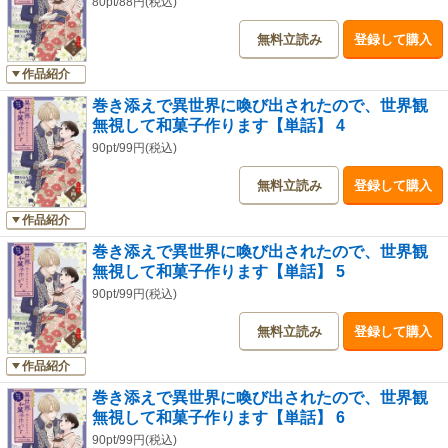
80pt/88円(税込)
無料立読み
登録して購入
作品紹介
巻き添えで異世界に喚び出されたので、世界観
無視して和菓子作ります【単話】 4
90pt/99円(税込)
無料立読み
登録して購入
作品紹介
巻き添えで異世界に喚び出されたので、世界観
無視して和菓子作ります【単話】 5
90pt/99円(税込)
無料立読み
登録して購入
作品紹介
巻き添えで異世界に喚び出されたので、世界観
無視して和菓子作ります【単話】 6
90pt/99円(税込)