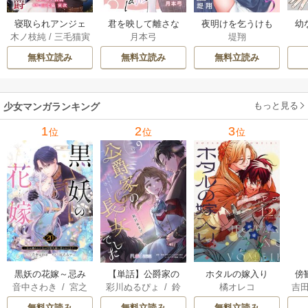
幼
寝取られアンジェ
君を映して離さな
夜明けを乞うけも
木ノ枝純
/
三毛猫寅
月本弓
堤翔
ニカと鬼畜伯爵
い[ばら売り] 25巻
のたち[ばら売り] 2
次
［ばら売り］ 14巻
8-29巻
無料立読み
無料立読み
無料立読み
もっと見る
少女マンガランキング
1
2
3
位
位
位
黒妖の花嫁～忌み
【単話】公爵家の
ホタルの嫁入り
傍
音中さわき
/
宮之
彩川ぬるぴょ
/
鈴
橘オレコ
吉
嫌われた私が冷酷
長女でした
みやこ
音さや
/
たむ
大尉に愛されるま
無料立読み
無料立読み
無料立読み