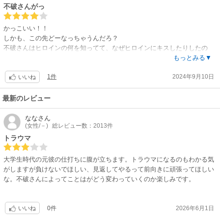
不破さんがっ
かっこいい！！
しかも、この先どーなっちゃうんだろ？
不破さんはヒロインの何を知ってて、なぜヒロインにキスしたりしたの
ー！？気になるぅー！
もっとみる▼
男性キャラの顔が綺麗。不破さんと隣のイケメンと。
1件
2024年9月10日
いいね
最新のレビュー
なな
さん
(女性/－)
総レビュー数：2013件
トラウマ
大学生時代の元彼の仕打ちに腹が立ちます。トラウマになるのもわかる気
がしますが負けないでほしい、見返してやるって前向きに頑張ってほしい
な。不破さんによってことはがどう変わっていくのか楽しみです。
0件
2026年6月1日
いいね