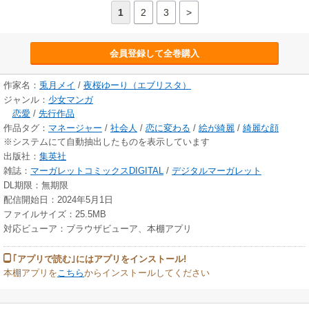
1
2
3
>
会員登録して全巻購入
作家名：
兎月メイ
/
夜桜ゆーり（エブリスタ）
ジャンル：
少女マンガ
恋愛
/
先行作品
作品タグ：
マネージャー
/
社会人
/
恋に変わる
/
絵が綺麗
/
綺麗な顔
※システムにて自動抽出したものを表示しています
出版社：
集英社
雑誌：
マーガレットコミックスDIGITAL
/
デジタルマーガレット
DL期限：無期限
配信開始日：2024年5月1日
ファイルサイズ：25.5MB
対応ビューア：ブラウザビューア、本棚アプリ
｢アプリで読む｣にはアプリをインストール!
本棚アプリを
こちら
からインストールしてください