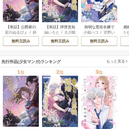
【単話】公爵家の
【単話】拝啓見知
病弱な悪役令嬢で
婚
彩川ぬるぴょ
/
鈴
紬いろと
/
久川航
小箱ハコ
/
沢野い
う
長女でした
らぬ旦那様、離婚
すが、婚約者が過
娼
音さや
/
たむ
璃
/
あいるむ
ずみ
していただきます
保護すぎて逃げ出
無料立読み
無料立読み
無料立読み
したい(私たち犬猿
の仲でしたよ
ね！？)
もっと見る
先行作品(少女マンガ)ランキング
1
2
3
位
位
位