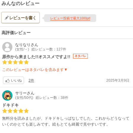
みんなのレビュー
レビューを書く
レビュー投稿で最大1000pt!
高評価レビュー
なりなり
さん
(女性/－)
総レビュー数：127件
原作から来ました!!オススメですよ!!
ネタバレ
このレビューはネタバレを含みます▼
2件
2025年3月9日
いいね
サリー
さん
(女性/50代)
総レビュー数：38件
ドキドキ
無料分を読みましたが、ドキドキしっぱなしでした。これからどうなって
いくのかとても楽しみです。絵もとても綺麗で見やすいです。