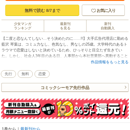
無料で読む 8/7まで
お気に入り
少女マンガ
最新刊
新刊
ランキング
を見る
自動購入
【二度と恋なんてしない…そう決めたのに……!!】大手広告代理店に勤める
藍沢 琴葉は、コミュ力なし、色気なし、男なしの25歳。大学時代のあるト
ラウマで恋愛はしないと決めているため、ひっそりと目立たず生きてい
た。しかし、社会人3年目のある日、人事部から本社営業部へ異動すること
に。しかも、そこは営業部の中でも最若手マネージャー・不破 柊ひきい
作品情報をもっと見る
る、美男美女ばかりの営業一部…!! 緊張しながら仕事に挑む中、琴葉の歓
迎会が行われ、琴葉は泥酔してしまった。そして目が覚めると、なんとベ
先行
無料
恋愛
ッドの横には不破マネージャーがいて…!?
コミックシーモア先行作品
1巻から
｜
最新刊から