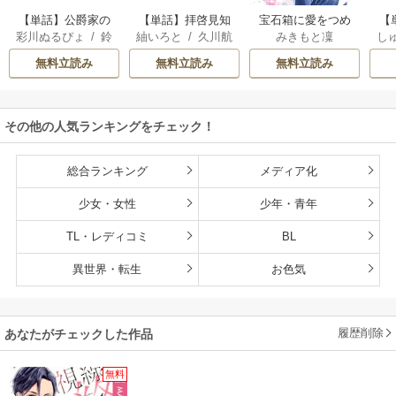
【単話】公爵家の
【単話】拝啓見知
宝石箱に愛をつめ
【
彩川ぬるぴょ
/
鈴
紬いろと
/
久川航
みきもと凜
し
長女でした
らぬ旦那様、離婚
よう
あ
音さや
/
たむ
璃
/
あいるむ
していただきます
る
無料立読み
無料立読み
無料立読み
竜
その他の人気ランキングをチェック！
総合ランキング
メディア化
少女・女性
少年・青年
TL・レディコミ
BL
異世界・転生
お色気
履歴削除
あなたがチェックした作品
無料