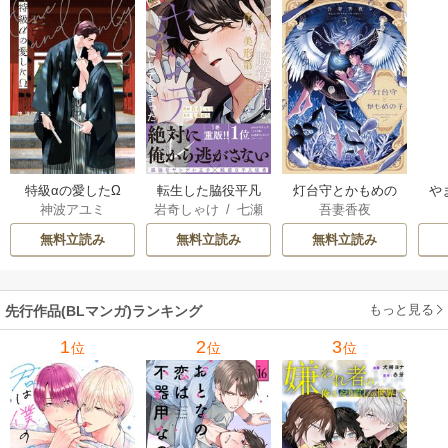
特級αの愛したΩ
転生した脇役平凡
灯台守とかもめの
や
神波アユミ
岩奇しゃけ
/
七瀬
吾妻香夜
な僕は、美形第二
子
か
おむ
王子をヤンデレに
無料立読み
無料立読み
無料立読み
してしまった【シ
ーモア限定版】
もっと見る
先行作品(BLマンガ)ランキング
1
2
3
位
位
位