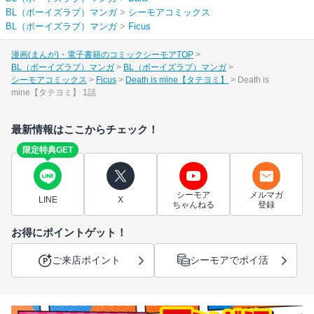
BL（ボーイズラブ）マンガ
>
シーモアコミックス
BL（ボーイズラブ）マンガ
>
Ficus
漫画(まんが)・電子書籍のコミックシーモアTOP
BL（ボーイズラブ）マンガ
BL（ボーイズラブ）マンガ
シーモアコミックス
Ficus
Death is mine【タテヨミ】
Death is
mine【タテヨミ】 1話
最新情報はここからチェック！
限定特典GET
シーモア
メルマガ
LINE
X
ちゃんねる
登録
お得にポイントゲット！
ご来店ポイント
シーモアでポイ活