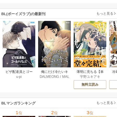
巻
もっと見る
BL(ボーイズラブ)の最新刊
薄明に充ちる【単
冷
ピザ配達員とゴー
俺にだけ冷たいキ
宇野ユキアキ
u-pi
DALMEONG
/
MAL
行本版】 5巻
ルドパレス【タテ
ミ【タテヨミ】 34
LINFLOWER
ヨミ】 104巻
巻
無料立読み
もっと見る
BLマンガランキング
1
2
3
位
位
位