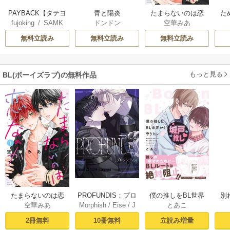
PAYBACK【タテヨ
青と陽炎
たまらないのは恋
た
fujoking
/
SAMK
ドンドン
空華みあ
ミ】
なのか
無料立読み
無料立読み
無料立読み
もっと見る
BL(ボーイズラブ)の無料作品
PROFUNDIS：プロ
たまらないのは恋
僕の推しをBL世界
別
Morphish
/
Eise
/
J
空華みあ
とあこ
フンディス【タテ
なのか（１）【シ
から守りたい【シ
掛
aeyoung
ヨミ】1
ーモア限定特典付
ーモア限定特典付
ミ
10冊無料
2冊無料
立読み増量
き】
き電子単行本】 上
定