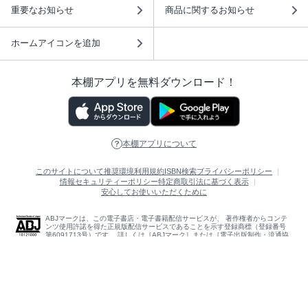
重要なお知らせ
商品に関するお知らせ
ホームアイコンを追加
本棚アプリを無料ダウンロード！
本棚アプリについて
このサイトについて
推奨環境
利用規約
ISBN検索
プライバシーポリシー
情報セキュリティーポリシー
特定商取引法に基づく表示
安心してお使いいただくために
ABJマークは、この電子書店・電子書籍配信サービスが、 著作権者からコンテ
ンツ使用許諾を得た正規版配信サービスであることを示す登録商標（登録番号
第6091713号）です。 詳しくは［ABJマーク］または［電子出版制作・流通協
議会］で検索してください。
(C)NTTソルマーレ