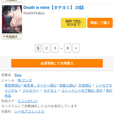
Death is mine【タテヨミ】 10話
60pt/66円(税込)
無料で読む
登録して購入
8/14まで
作品紹介
...
1
2
3
8
>
会員登録して全巻購入
作家名：
Bara
ジャンル：
BLマンガ
異世界(BL)
/
経営者・オーナー(BL)
/
芸能人(BL)
/
天使(BL)
/
シーモアオ
リジナル
/
フルカラー
/
タテヨミ
/
コミックシーモア独占･先行
/
先行
作品
作品タグ：
ビジュがいい
※システムにて自動抽出したものを表示しています
出版社：
シーモアコミックス