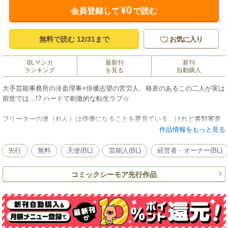
¥0
会員登録して
で読む
無料で読む 12/31まで
お気に入り
BLマンガ
最新刊
新刊
ランキング
を見る
自動購入
大手芸能事務所の冷血理事×俳優志望の苦労人、格差のあるこの二人が実は
前世では…!? ハードで刺激的な転生ラブ☆
フリーターの連（れん）は俳優になることを夢見ている。けれど書類審査
を通ったことはないし、レッスンに通うためのお金もない。それどころか3
作品情報をもっと見る
千万円の借金がある。人生を賭けたオーディションは途中で打ちきられ、
絶望の淵にいた連の前に現れたのは大手芸能事務所の理事・海晴（かいせ
先行
無料
天使(BL)
芸能人(BL)
経営者・オーナー(BL)
い）だった。海晴は連の借金を返済し、俳優として売り出してくれるとい
う。「おまえの人生は私の手の中、おまえの死も私のものだ」傲慢で冷た
コミックシーモア先行作品
い瞳は、連の向こうに別の誰かを見ているようで…!? 【フィカス】