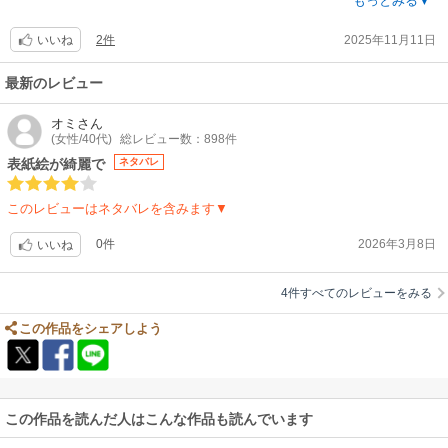
紅潮させてくんないと、スカした顔されてちゃこっちも興奮できんし。そ
もっとみる▼
こ改善してくれてたら訳分からなくてももう少し読み続けたかも。理人の
2件
2025年11月11日
キャラもムカつくし。主役もあんま好きになれてないかも。だって理事に
いいね
タメ口って立場的にあり得ないでしょ。このタメ口キャラ設定は一体何の
つもりなのか？主役の前世の見た目がほぼ女なのも引っかかってる。今後
最新のレビュー
あの、ほぼ女との回想シーンが長くあるんだろうと思うと無理だな。あ～
絵が好きなのに残念。
オミ
さん
(女性/40代)
総レビュー数：898件
表紙絵が綺麗で
ネタバレ
このレビューはネタバレを含みます▼
0件
2026年3月8日
いいね
4件すべてのレビューをみる
この作品をシェアしよう
この作品を読んだ人はこんな作品も読んでいます