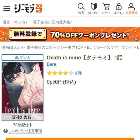
検索
はじめて
カート
ログイン
会員登録
漫画（マンガ）・電子書籍が国内最大級!!
漫画(まんが)・電子書籍のコミックシーモアTOP
BL（ボーイズラブ）マンガ
Death is mine【タテヨミ】 1話
BLマンガ
Bara
4件
0pt/0円(税込)
78巻配信中
この作品の注意事項