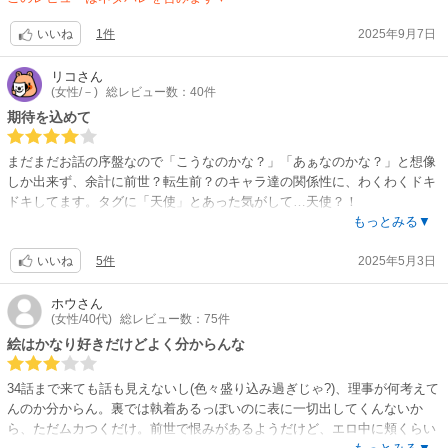
1件
2025年9月7日
いいね
リコ
さん
(女性/－)
総レビュー数：40件
期待を込めて
まだまだお話の序盤なので「こうなのかな？」「あぁなのかな？」と想像
しか出来ず、余計に前世？転生前？のキャラ達の関係性に、わくわくドキ
ドキしてます。タグに「天使」とあった気がして…天使？！
天使に「皇后陛下」とか「陛下」ってあるのかな？とか天界と下界？前世
もっとみる▼
と現世？のキャラ達の上下関係が逆みたいで、そんな所も話をややこしく
5件
2025年5月3日
していて、面白いです。
いいね
色々今後の展開を考えて期待してしまい、読み進める毎に「あぁ、もっと
続きが読みたい！」となります。
ホウ
さん
(女性/40代)
総レビュー数：75件
ド執着転生系っぽい話なので、今1番ハマってます！
絵はかなり好きだけどよく分からんな
34話まで来ても話も見えないし(色々盛り込み過ぎじゃ?)、理事が何考えて
んのか分からん。裏では執着あるっぽいのに表に一切出してくんないか
ら、ただムカつくだけ。前世で恨みがあるようだけど、エロ中に頬くらい