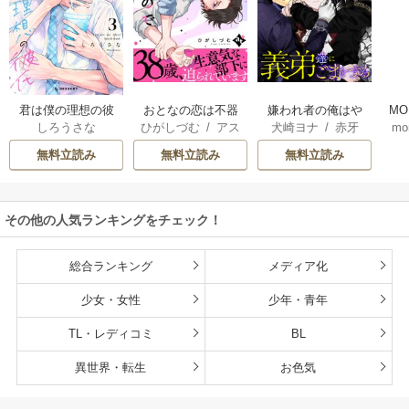
君は僕の理想の彼
おとなの恋は不器
嫌われ者の俺はや
MO
しろうさな
ひがしづむ
/
アス
犬崎ヨナ
/
赤牙
mo
氏
用なので
り直しの世界で義
U
ティル編集部
弟達にごまをする
無料立読み
無料立読み
無料立読み
（分冊版）
その他の人気ランキングをチェック！
総合ランキング
メディア化
少女・女性
少年・青年
TL・レディコミ
BL
異世界・転生
お色気