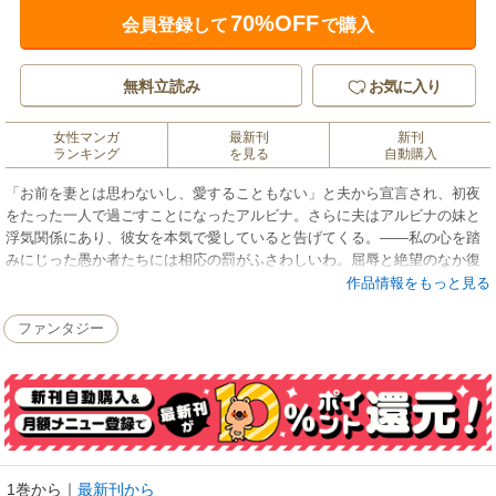
70%OFF
会員登録して
で購入
無料立読み
お気に入り
女性マンガ
最新刊
新刊
ランキング
を見る
自動購入
「お前を妻とは思わないし、愛することもない」と夫から宣言され、初夜
をたった一人で過ごすことになったアルビナ。さらに夫はアルビナの妹と
浮気関係にあり、彼女を本気で愛していると告げてくる。――私の心を踏
みにじった愚か者たちには相応の罰がふさわしいわ。屈辱と絶望のなか復
讐を誓ったアルビナは夫と妹を地獄へ突き落とすべく、破滅へのシナリオ
作品情報をもっと見る
を描き始めて……それぞれの想いが交錯する鮮烈で美しい復讐劇の幕が上
がる――！
ファンタジー
1巻から
｜
最新刊から