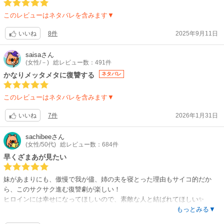
このレビューはネタバレを含みます▼
8件
2025年9月11日
いいね
saisa
さん
(女性/－)
総レビュー数：491件
かなりメッタメタに復讐する
ネタバレ
このレビューはネタバレを含みます▼
7件
2026年1月31日
いいね
sachibee
さん
(女性/50代)
総レビュー数：684件
早くざまあが見たい
妹があまりにも、傲慢で我が儘、姉の夫を寝とった理由もサイコ的だか
ら、このサクサク進む復讐劇が楽しい！
ヒロインには幸せになってほしいので、素敵な人と結ばれてほしい✨
２巻読みました?エリシアとバジルのことをクズだと思って腹立って、ざ
もっとみる▼
まぁ展開期待したけど、スッキリ?よかった❗️