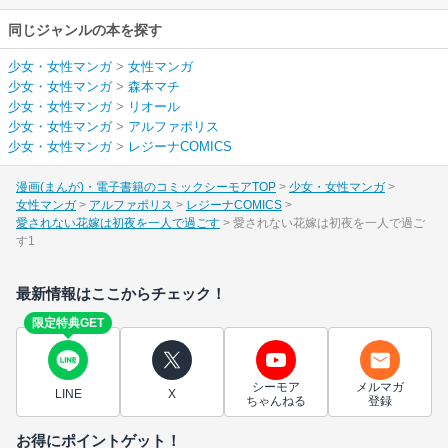
同じジャンルの本を探す
少女・女性マンガ
>
女性マンガ
少女・女性マンガ
>
森本マチ
少女・女性マンガ
>
リオール
少女・女性マンガ
>
アルファポリス
少女・女性マンガ
>
レジーナCOMICS
漫画(まんが)・電子書籍のコミックシーモアTOP
少女・女性マンガ
女性マンガ
アルファポリス
レジーナCOMICS
愛されない花嫁は初夜を一人で過ごす
愛されない花嫁は初夜を一人で過ご
す1
最新情報はここからチェック！
限定特典GET
シーモア
メルマガ
LINE
X
ちゃんねる
登録
お得にポイントゲット！