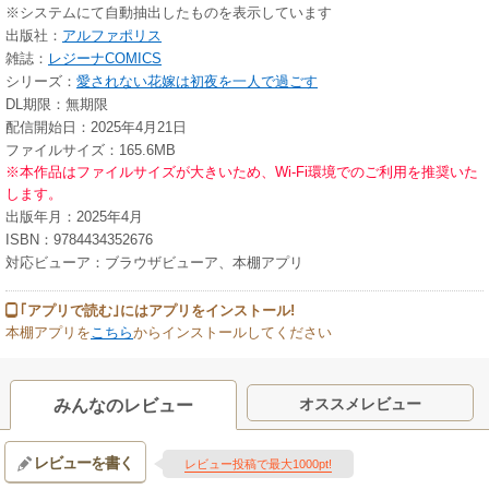
※システムにて自動抽出したものを表示しています
出版社：
アルファポリス
雑誌：
レジーナCOMICS
シリーズ：
愛されない花嫁は初夜を一人で過ごす
DL期限：無期限
配信開始日：2025年4月21日
ファイルサイズ：165.6MB
※本作品はファイルサイズが大きいため、Wi-Fi環境でのご利用を推奨いた
します。
出版年月：2025年4月
ISBN：9784434352676
対応ビューア：ブラウザビューア、本棚アプリ
｢アプリで読む｣にはアプリをインストール!
本棚アプリを
こちら
からインストールしてください
オススメレビュー
みんなのレビュー
レビューを書く
レビュー投稿で最大1000pt!