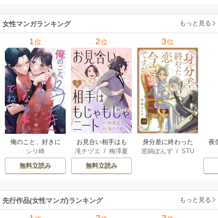
す。 9巻
もっと見る
女性マンガランキング
1
2
3
位
位
位
俺のこと、好きに
お見合い相手はも
身分差に終わった
夜
シリ崎
滝チヅエ
/
梅澤夏
渡鍋ぽんず
/
STU
ならないでね。
じゃもじゃニート
恋を、今さらです
は
子（エブリスタ）
DIO ZOON
が。
さ
無料立読み
無料立読み
もっと見る
先行作品(女性マンガ)ランキング