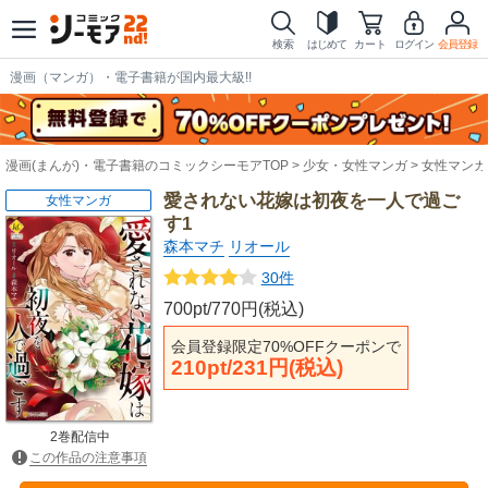
検索
はじめて
カート
ログイン
会員登録
漫画（マンガ）・電子書籍が国内最大級!!
漫画(まんが)・電子書籍のコミックシーモアTOP
少女・女性マンガ
女性マンガ
愛されない花嫁は初夜を一人で過ご
女性マンガ
す1
森本マチ
リオール
30件
700pt/770円(税込)
会員登録限定70%OFFクーポンで
210pt/231円(税込)
2巻配信中
この作品の注意事項