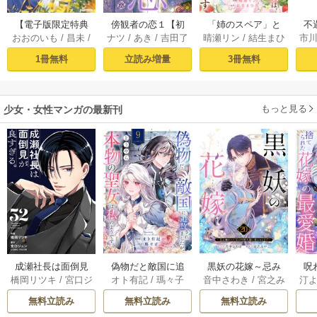
【電子版限定特典
傍観者の恋１【初
「姉のスペア」と
不
おおのいも
/
昌未
/
ナツ
/
あき
/
吉田了
晴瀬リン
/
結生まひ
市
付き】ブチ切れ令
回限定ペーパー
呼ばれた身代わり
ー
はぐれメタボ
ろ
わ
嬢は報復を誓いま
付】【電子限定特
人生は、今日でや
ぎ
1冊無料
立読み増量
3冊無料
した。1～魔導書の
典付】【シーモア
めることにします
力で祖国を叩き潰
限定特典付き】
～辺境で自由を満
します～
喫中なので、今さ
もっと見る
少女・女性マンガの最新刊
ら真の聖女と言わ
れても知りませ
ん！～ 1巻
成瀬社長は面倒見
偽物だと敵国に追
黒妖の花嫁～忌み
呪
橋岡リツキ
/
宮口ジ
オト有記
/
瑪々子
音中さわき
/
宮之み
汀
が良すぎる。【単
放されましたが、
嫌われた私が冷酷
ら
ュン
/
COMIC ROO
やこ
話版】 52巻
どうやら本物の聖
大尉に愛されるま
無料立読み
無料立読み
無料立読み
M
女は私のようで
で～ 20巻