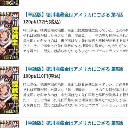
【単話版】徳川埋蔵金はアメリカにござる 第7話
120pt/132円(税込)
時は享保、徳川吉宗の治世。幕府は財政危機に陥っていた。この事
それは家康が残した莫大な『徳川埋蔵金』！ その在り処が示され
虎次郎』が向かうのは、未だ国はなく先住民族と移民が割拠する新
た！ そこで出会った先住民族の女と埋蔵金に数奇なつながりがあ
カを舞台に、歴史には語られないもうひとつのゴールドラッシュが始まる
【単話版】徳川埋蔵金はアメリカにござる 第8話
100pt/110円(税込)
時は享保、徳川吉宗の治世。幕府は財政危機に陥っていた。この事
それは家康が残した莫大な『徳川埋蔵金』！ その在り処が示され
虎次郎』が向かうのは、未だ国はなく先住民族と移民が割拠する新
た！ そこで出会った先住民族の女と埋蔵金に数奇なつながりがあ
カを舞台に、歴史には語られないもうひとつのゴールドラッシュが始まる
【単話版】徳川埋蔵金はアメリカにござる 第9話