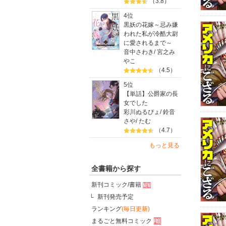
（3.8）
4位
黒妖の花嫁～忌み嫌
われた私が冷酷大尉
に愛されるまで～
音中さわき
/
宮之み
やこ
（4.5）
5位
【単話】公爵家の長
女でした
彩川ぬるぴょ
/
鈴音
さや
/
たむ
（4.7）
もっと見る
全書籍から探す
新刊コミック/書籍
新刊発売予定
ランキング
(毎日更新)
まるごと無料コミック