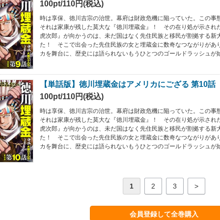
100pt/110円(税込)
時は享保、徳川吉宗の治世。幕府は財政危機に陥っていた。この事
それは家康が残した莫大な『徳川埋蔵金』！ その在り処が示され
虎次郎』が向かうのは、未だ国はなく先住民族と移民が割拠する新
た！ そこで出会った先住民族の女と埋蔵金に数奇なつながりがあ
カを舞台に、歴史には語られないもうひとつのゴールドラッシュが始まる
【単話版】徳川埋蔵金はアメリカにござる 第10話
100pt/110円(税込)
時は享保、徳川吉宗の治世。幕府は財政危機に陥っていた。この事
それは家康が残した莫大な『徳川埋蔵金』！ その在り処が示され
虎次郎』が向かうのは、未だ国はなく先住民族と移民が割拠する新
た！ そこで出会った先住民族の女と埋蔵金に数奇なつながりがあ
カを舞台に、歴史には語られないもうひとつのゴールドラッシュが始まる
1
2
3
>
会員登録して全巻購入