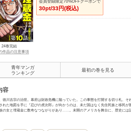
会員登録限定70%OFFクーポンで
30pt/33円(税込)
24巻完結
の作品の注意事項
青年マンガ
最初の巻を見る
ランキング
内容
、徳川吉宗の治世。幕府は財政危機に陥っていた。この事態を打開する切り札、そ
された地図を手に『忍びの虎次郎』が向かうのは、未だ国はなく先住民族と移民が
族の女と埋蔵金に数奇なつながりがあり……。未開のアメリカを舞台に、歴史には