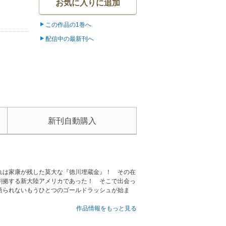
お気に入りに追加
この作品の1巻へ
配信中の最新刊へ
新刊自動購入
れは家康が残した莫大な『徳川埋蔵金』！ その在
割拠する新大陸アメリカであった！ そこで出会っ
語られないもうひとつのゴールドラッシュが始ま
作品情報をもっと見る