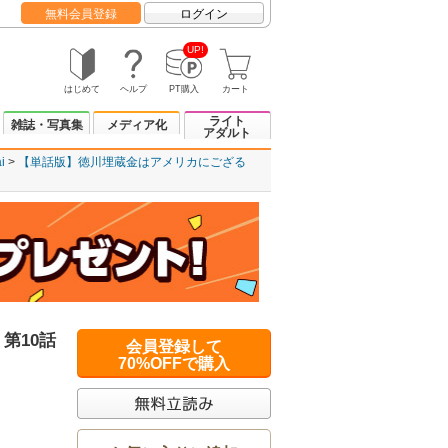
無料会員登録
ログイン
UP!
はじめて
ヘルプ
PT購入
カート
ライト
雑誌・写真集
メディア化
アダルト
i
【単話版】徳川埋蔵金はアメリカにござる
第10話
会員登録して
70%OFFで購入