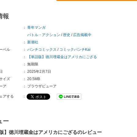
情報
：
青年マンガ
バトル・アクション
/
歴史
/
広告掲載中
：
新潮社
ーベル
：
バンチコミックス
/
コミックバンチKai
：
【単話版】徳川埋蔵金はアメリカにござる
：
無期限
日
：
2025年2月7日
サイズ
：
20.5MB
ーア
：
ブラウザビューア
ェアする
：
ュー
版】徳川埋蔵金はアメリカにござるのレビュー