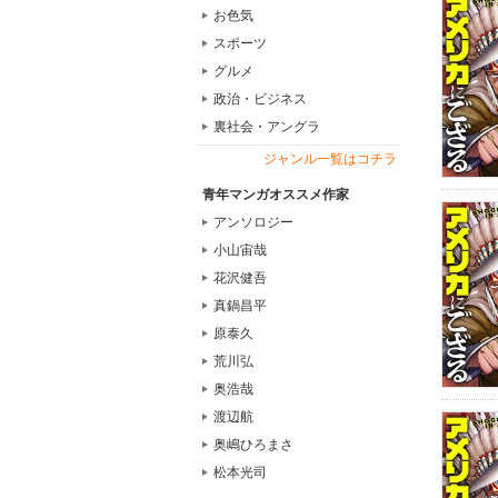
お色気
スポーツ
グルメ
政治・ビジネス
裏社会・アングラ
ジャンル一覧はコチラ
青年マンガオススメ作家
アンソロジー
小山宙哉
花沢健吾
真鍋昌平
原泰久
荒川弘
奥浩哉
渡辺航
奥嶋ひろまさ
松本光司