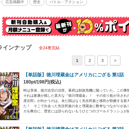
広告掲載中
歴史
バトル・アクション
ラインナップ
全24巻完結
1
2
3
>
【単話版】徳川埋蔵金はアメリカにござる 第1話
180pt/198円(税込)
時は享保、徳川吉宗の治世。幕府は財政危機に陥っていた。この事
それは家康が残した莫大な『徳川埋蔵金』！ その在り処が示され
虎次郎』が向かうのは、未だ国はなく先住民族と移民が割拠する新
た！ そこで出会った先住民族の女と埋蔵金に数奇なつながりがあ
カを舞台に、歴史には語られないもうひとつのゴールドラッシュが始まる