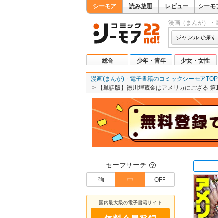
シーモア
読み放題
レビュー
シーモ
漫画（まんが）・
ジャンルで探す
総合
少年・青年
少女・女性
漫画(まんが)・電子書籍のコミックシーモアTOP
【単話版】徳川埋蔵金はアメリカにござる 第1
セーフサーチ
？
強
中
OFF
国内最大級の電子書籍サイト