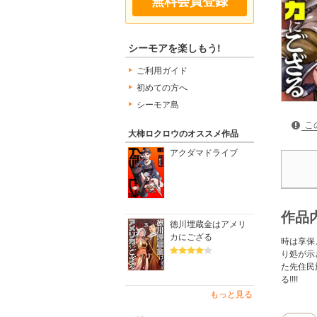
無料会員登録
シーモアを楽しもう!
ご利用ガイド
初めての方へ
シーモア島
こ
大柿ロクロウのオススメ作品
アクダマドライブ
作品
徳川埋蔵金はアメリ
カにござる
時は享保
り処が示
た先住民
る!!!!
もっと見る