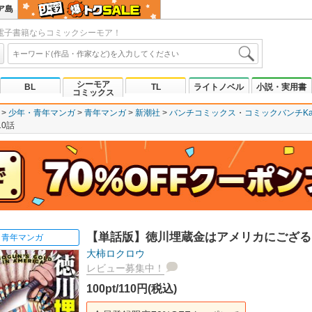
ア島
電子書籍ならコミックシーモア！
シーモア
BL
TL
ライトノベル
小説・実用書
コミックス
少年・青年マンガ
青年マンガ
新潮社
バンチコミックス
コミックバンチKa
0話
【単話版】徳川埋蔵金はアメリカにござる 
青年マンガ
大柿ロクロウ
レビュー募集中！
100pt/110円(税込)