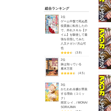
総合ランキング
1位
ゲーム中盤で死ぬ悪
役貴族に転生したの
で、外れスキル【テ
イム】を駆使して最
強を目指してみた
八又ナガト
/
月山可
也
（3.8）
2位
妹は知っている
雁木万里
（4.5）
3位
かたわれ令嬢が男装
する理由（コミッ
ク）
雨宮 レイ．
/
MONA
/
SORAJIMA