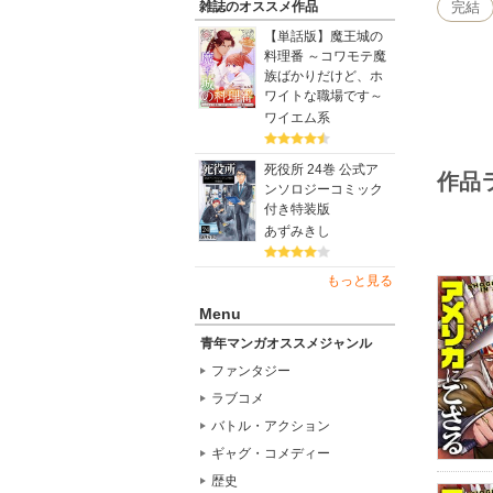
完結
雑誌のオススメ作品
【単話版】魔王城の
料理番 ～コワモテ魔
族ばかりだけど、ホ
ワイトな職場です～
ワイエム系
死役所 24巻 公式ア
作品
ンソロジーコミック
付き特装版
あずみきし
もっと見る
Menu
青年マンガオススメジャンル
ファンタジー
ラブコメ
バトル・アクション
ギャグ・コメディー
歴史