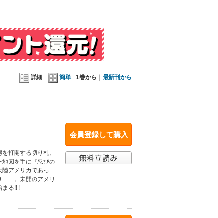
詳細
簡単
1巻から｜
最新刊から
会員登録して購入
態を打開する切り札、
た地図を手に『忍びの
大陸アメリカであっ
り……。未開のアメリ
!!!!