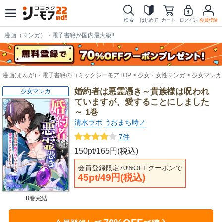
検索
はじめて
カート
ログイン
会員登録
漫画（マンガ）・電子書籍が国内最大級!!
漫画(まんが)・電子書籍のコミックシーモアTOP
少女・女性マンガ
少女マンガ
婚約者は悪霊憑き～貴族様は呪われ
少女マンガ
ていますが、愛することにしました
～ 1巻
清水ラボ
うおまち時ノ
7件
150pt/165円(税込)
会員登録限定70%OFFクーポンで
45pt/49円(税込)
8巻完結