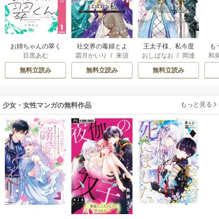
お姉ちゃんの翠く
社交界の毒婦とよ
王太子様、私今度
も
目黒あむ
霜月かいり
/
来須
おしばなお
/
岡達
和
ん
ばれる私～素敵な
こそあなたに殺さ
離
みかん
英茉
/
先崎真琴
辺境伯令息に腕を
れたくないんで
意
無料立読み
無料立読み
無料立読み
折られたので、責
す！ ～聖女に嵌め
任とってもらいま
られた貧乏令嬢、
す～
二度目は串刺し回
もっと見る
少女・女性マンガの無料作品
避します！～