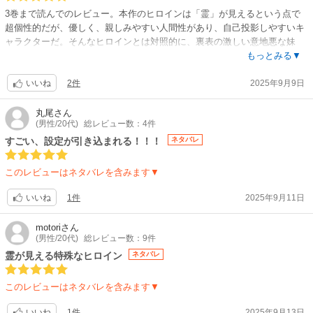
3巻まで読んでのレビュー。本作のヒロインは「霊」が見えるという点で
超個性的だが、優しく、親しみやすい人間性があり、自己投影しやすいキ
ャラクターだ。そんなヒロインとは対照的に、裏表の激しい意地悪な妹
や、ミステリアスなヒーローなど、登場人物それぞれのキャラが立ってい
もっとみる▼
て魅力的。そんな登場人物を描く作画面については、表情、感情の表現が
2件
2025年9月9日
上手い。特に目の感情表現が際立っている印象だ。今のところ各話に見せ
いいね
場があり、読みごたえあり。ヒーローに憑いた霊の正体はなんなのか？そ
れがヒロインとヒーローをどう結びつけていくのか。先の展開が読めず、
丸尾
さん
(男性/20代)
総レビュー数：4件
続きが気になる作品である。男性読者にとってロマンスものはとっつきに
くいジャンルかもしれないが、ホラー要素、ミステリアスな要素のおかげ
すごい、設定が引き込まれる！！！
ネタバレ
で男性にもオススメできる作品。
このレビューはネタバレを含みます▼
1件
2025年9月11日
いいね
motori
さん
(男性/20代)
総レビュー数：9件
霊が見える特殊なヒロイン
ネタバレ
このレビューはネタバレを含みます▼
1件
2025年9月13日
いいね