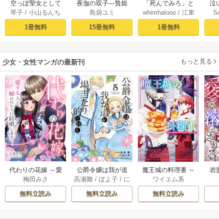
空っぽ聖女として
夜伽の双子―贄姫
「死んでみろ」と
泣
琴子
/
小山るんち
島袋ユミ
whimhalooo
/
江東
S
捨てられたはず
は二人の王子に愛
言われたので死に
しろ
/
蘭らむ
が、嫁ぎ先の皇帝
される―【マイク
ました。 1
1冊無料
15冊無料
1冊無料
陛下に溺愛されて
ロ】 1
います 1【コミック
シーモア限定版】
もっと見る
少女・女性マンガの最新刊
代わりの花嫁 ～愛
公爵令嬢は我が道
魔王城の料理番 ～
岩
梅田みさ
高瀬雛
/
ぽよ子
/
に
ワイエム系
する人と、姉の代
を場当たり的に行
コワモテ魔族ばか
溶
もし
わりに結婚します
く 5巻
りだけど、ホワイ
無料立読み
無料立読み
無料立読み
～ 18巻
トな職場です～ 6巻