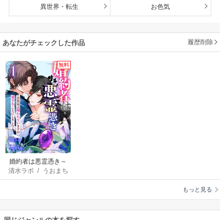
異世界・転生
お色気
履歴削除
あなたがチェックした作品
無料
婚約者は悪霊憑き～
清水ラボ
/
うおまち
貴族様は呪われてい
時ノ
ますが、愛すること
もっと見る
にしました～
同じジャンルの本を探す