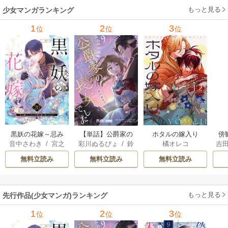
もっと見る
少女マンガランキング
1
2
3
位
位
位
黒妖の花嫁～忌み
【単話】公爵家の
ホタルの嫁入り
傍
音中さわき
/
宮之
彩川ぬるぴょ
/
鈴
橘オレコ
吉
嫌われた私が冷酷
長女でした
みやこ
音さや
/
たむ
大尉に愛されるま
無料立読み
無料立読み
無料立読み
で～
もっと見る
先行作品(少女マンガ)ランキング
1
2
3
位
位
位