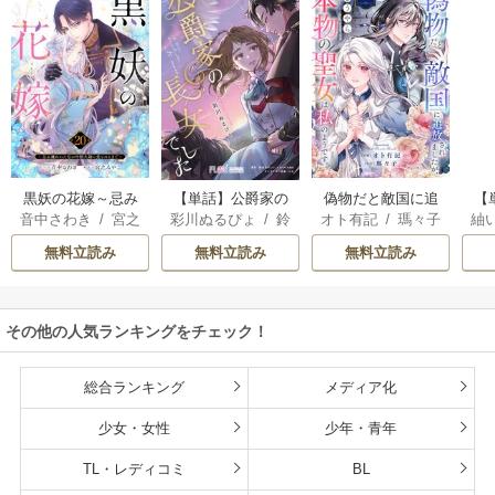
黒妖の花嫁～忌み
【単話】公爵家の
偽物だと敵国に追
【
音中さわき
/
宮之
彩川ぬるぴょ
/
鈴
オト有記
/
瑪々子
紬
嫌われた私が冷酷
長女でした
放されましたが、
ら
みやこ
音さや
/
たむ
大尉に愛されるま
どうやら本物の聖
し
無料立読み
無料立読み
無料立読み
で～
女は私のようで
す。
その他の人気ランキングをチェック！
総合ランキング
メディア化
少女・女性
少年・青年
TL・レディコミ
BL