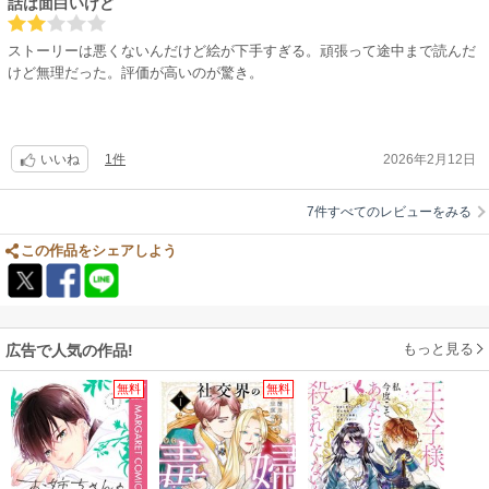
話は面白いけど
ストーリーは悪くないんだけど絵が下手すぎる。頑張って途中まで読んだ
けど無理だった。評価が高いのが驚き。
1件
2026年2月12日
いいね
7件すべてのレビューをみる
この作品をシェアしよう
もっと見る
広告で人気の作品!
無料
無料