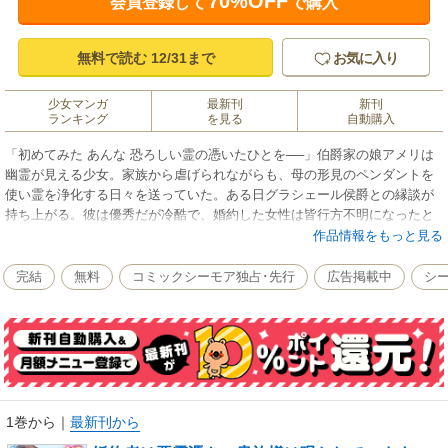
70%OFF
会員登録して
で購入
無料で読む 12/31まで
お気に入り
少女マンガ
最新刊
新刊
ランキング
を見る
自動購入
「初めてみた あんな 恐ろしい霊の憑いたひとを──」伯爵家の娘アメリは
幽霊が見える少女。家族から虐げられながらも、母の形見のペンダントを
使い霊を浄化する日々を送っていた。ある日グラシェール侯爵との縁談が
持ち上がる。彼は優秀だが冷酷で、婚約した女性は皆行方不明になったと
いう「呪いの侯爵」の噂もあった。自分などどうなってもいい──縁談を受
作品情報をもっと見る
け入れたアメリ。しかし初めて会ったとき、彼の背後には巨大な悪霊
が…！憑りつかれた侯爵に嫁ぐ心霊少女アメリの行く末は──？！
完結
無料
コミックシーモア独占･先行
広告掲載中
シ
1巻から
｜
最新刊から