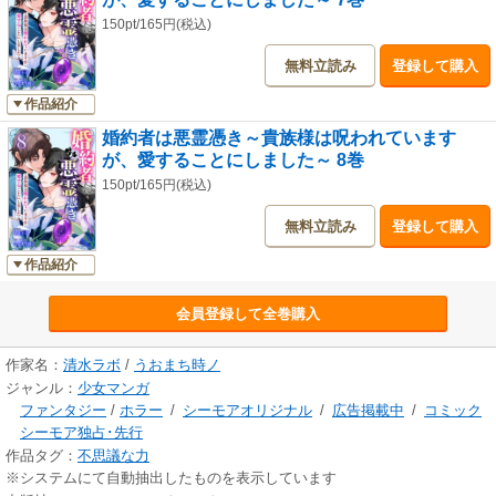
150pt/165円(税込)
無料立読み
登録して購入
作品紹介
婚約者は悪霊憑き～貴族様は呪われています
が、愛することにしました～ 8巻
150pt/165円(税込)
無料立読み
登録して購入
作品紹介
会員登録して全巻購入
作家名：
清水ラボ
/
うおまち時ノ
ジャンル：
少女マンガ
ファンタジー
/
ホラー
/
シーモアオリジナル
/
広告掲載中
/
コミック
シーモア独占･先行
作品タグ：
不思議な力
※システムにて自動抽出したものを表示しています