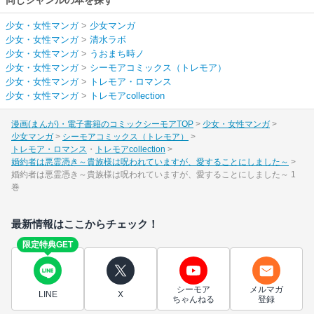
少女・女性マンガ
>
少女マンガ
少女・女性マンガ
>
清水ラボ
少女・女性マンガ
>
うおまち時ノ
少女・女性マンガ
>
シーモアコミックス（トレモア）
少女・女性マンガ
>
トレモア・ロマンス
少女・女性マンガ
>
トレモアcollection
漫画(まんが)・電子書籍のコミックシーモアTOP
少女・女性マンガ
少女マンガ
シーモアコミックス（トレモア）
トレモア・ロマンス
トレモアcollection
婚約者は悪霊憑き～貴族様は呪われていますが、愛することにしました～
婚約者は悪霊憑き～貴族様は呪われていますが、愛することにしました～ 1
巻
最新情報はここからチェック！
限定特典GET
シーモア
メルマガ
LINE
X
ちゃんねる
登録