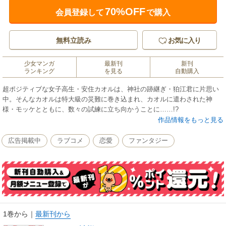
70%OFF
会員登録して
で購入
無料立読み
お気に入り
少女マンガ
最新刊
新刊
ランキング
を見る
自動購入
超ポジティブな女子高生・安住カオルは、神社の跡継ぎ・狛江君に片思い
中。そんなカオルは特大級の災難に巻き込まれ、カオルに遣わされた神
様・モッケとともに、数々の試練に立ち向かうことに……!?
作品情報をもっと見る
広告掲載中
ラブコメ
恋愛
ファンタジー
1巻から
｜
最新刊から