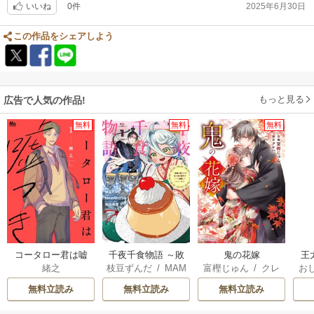
0件
2025年6月30日
いいね
この作品をシェアしよう
もっと見る
広告で人気の作品!
無料
無料
無料
コータロー君は嘘
千夜千食物語 ～敗
鬼の花嫁
王
緒之
枝豆ずんだ
/
MAM
富樫じゅん
/
クレ
お
つき 単行本版
国の姫ですが氷の
こ
AKOTO
/
鴉羽凛燈
ハ
英
皇子殿下がどうも
無料立読み
無料立読み
無料立読み
溺愛してくれてい
す
ます～
ら