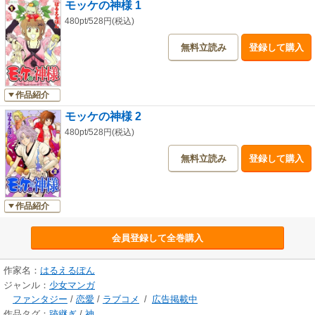
モッケの神様 1
480pt/528円(税込)
無料立読み
登録して購入
作品紹介
モッケの神様 2
480pt/528円(税込)
無料立読み
登録して購入
作品紹介
会員登録して全巻購入
作家名：
はるえるぽん
ジャンル：
少女マンガ
ファンタジー
/
恋愛
/
ラブコメ
/
広告掲載中
作品タグ：
跡継ぎ
/
神