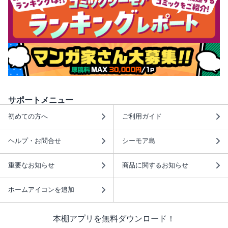
サポートメニュー
初めての方へ
ご利用ガイド
ヘルプ・お問合せ
シーモア島
重要なお知らせ
商品に関するお知らせ
ホームアイコンを追加
本棚アプリを無料ダウンロード！