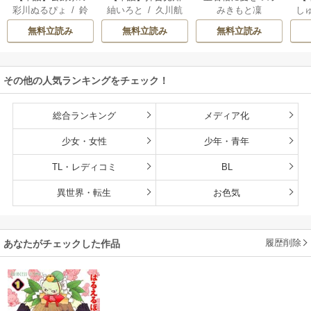
彩川ぬるぴょ
/
鈴
紬いろと
/
久川航
みきもと凜
し
長女でした
らぬ旦那様、離婚
よう
あ
音さや
/
たむ
璃
/
あいるむ
していただきます
る
無料立読み
無料立読み
無料立読み
竜
その他の人気ランキングをチェック！
総合ランキング
メディア化
少女・女性
少年・青年
TL・レディコミ
BL
異世界・転生
お色気
履歴削除
あなたがチェックした作品