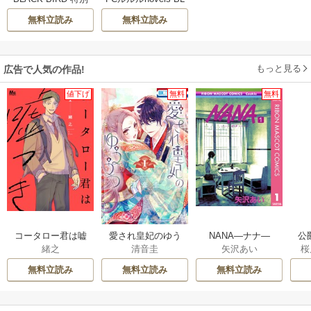
編【マイクロ】
ACK BIRD -MISSIN
無料立読み
無料立読み
G-
もっと見る
広告で人気の作品!
値下げ
無料
無料
コータロー君は嘘
愛され皇妃のゆう
NANA―ナナ―
公
緒之
清音圭
矢沢あい
桜
つき 単行本版
うつ
は
無料立読み
無料立読み
無料立読み