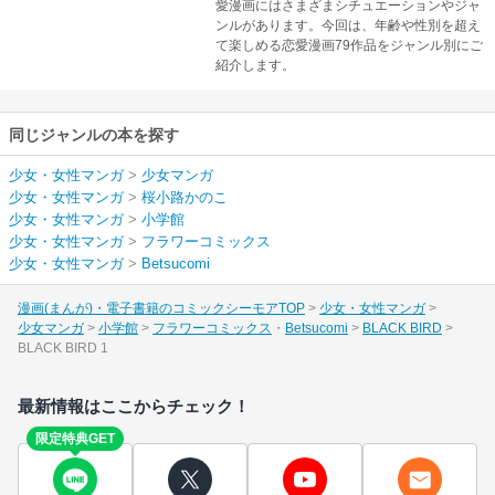
愛漫画にはさまざまシチュエーションやジャ
ンルがあります。今回は、年齢や性別を超え
て楽しめる恋愛漫画79作品をジャンル別にご
紹介します。
同じジャンルの本を探す
少女・女性マンガ
>
少女マンガ
少女・女性マンガ
>
桜小路かのこ
少女・女性マンガ
>
小学館
少女・女性マンガ
>
フラワーコミックス
少女・女性マンガ
>
Betsucomi
漫画(まんが)・電子書籍のコミックシーモアTOP
少女・女性マンガ
少女マンガ
小学館
フラワーコミックス
Betsucomi
BLACK BIRD
BLACK BIRD 1
最新情報はここからチェック！
限定特典GET