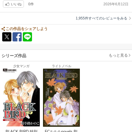
0件
2026年6月12日
ジー要素多めですが、恋愛漫画読まれる方は好みなんじゃないかと。
いいね
1,955件すべてのレビューをみる
この作品をシェアしよう
もっと見る
シリーズ作品
少女マンガ
ライトノベル
BLACK BIRD 特別
FCルルルnovels BL