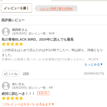
レビューを書く
レビュー投稿で最大1000pt!
高評価レビュー
鶴田町
さん
(女性/30代)
総レビュー数：66件
私の青春BLACK BIRD。2024年に読んでも最高
この作品をはじめて読んだのは中1の時でした〜。時は経ち、28歳となり
ました。
仕事中にお客様と昔ハマった少女漫画の話で大盛り上がりし、BLACK
BRIDっていう漫画がイケメンめっちゃ出てくるから好きやったわー！とい
もっとみる▼
う話になり、うわ懐かしいなぁ〜となってシーモアで一巻読んでみたら止
29件
2024年5月27日
まらない止まらない。（笑）
いいね
イケメンも、誰かには絶対刺さるイケメンが勢揃い！！！
私は兄の僧正さん派。闇みありイケメン最高。
めい
さん
(女性/20代)
総レビュー数：4件
最後辺りの僧正さんほんまに最高。
歴史に残るイケメン。
絶対に読むべき！！！
ネタバレ
28になった私は今でも僧正さんのような男が性癖です。
私の性癖ドンピシャメンズを描いた当時の先生の才能が本当にこわいで
このレビューはネタバレを含みます▼