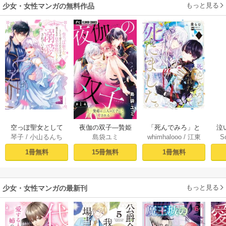
もっと見る
少女・女性マンガの無料作品
空っぽ聖女として
夜伽の双子―贄姫
「死んでみろ」と
泣
琴子
/
小山るんち
島袋ユミ
whimhalooo
/
江東
S
捨てられたはず
は二人の王子に愛
言われたので死に
しろ
/
蘭らむ
が、嫁ぎ先の皇帝
される―【マイク
ました。 1
1冊無料
15冊無料
1冊無料
陛下に溺愛されて
ロ】 1
います 1【コミック
シーモア限定版】
もっと見る
少女・女性マンガの最新刊