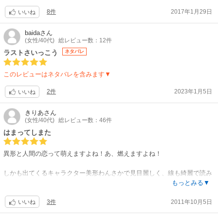
す。
あーこんな話だったなぁ。とか、このセリフ昔はふーん。ってスルーして
8件
2017年1月29日
いいね
いたのにアラサーになってから読んだら大大大号泣とか（笑）
本当に時が経ってからも最高でした！！！！！
baida
さん
全員のキャラデザがいいので男も女も全員にフォーカスが当てられて全員
(女性/40代)
総レビュー数：12件
の過去が詳しく知れて嬉しい！！
ラストさいっこう
ネタバレ
てか当時ここまで全員の過去を深く設定していた先生何者？？？天
才？？？？
このレビューはネタバレを含みます▼
中1の時はイケメン多いな〜イチャイチャ可愛いな〜くらいで読んでまし
たが大人になると子供の頃と全く見え方が違いすぎて、え、この漫画死ぬ
2件
2023年1月5日
いいね
ほど面白すぎるやん。令和の2024年に読んでも全く最近の漫画と見劣りし
ないし、最高すぎん？絵もうますぎるし、話も完璧に面白い。
きりあ
さん
バトルシーンにおいても、
(女性/40代)
総レビュー数：46件
結構少女漫画のバトルシーンって迫力に欠いて、ん？ってなりがちなの
はまってしまた
に、バトル漫画すぎず、且つ少女漫画すぎずなバトルシーンで最高でし
た。（バトルシーン何回ゆうねん）
異形と人間の恋って萌えますよね！あ、燃えますよね！
キュンキュン、ハラハラ、ドキドキ、感動、色んな感情にコロコロさせら
れて作者様の手の平で転がされまくりました。（笑）
しかも出てくるキャラクター美形わんさかで見目麗しく、線も綺麗で読み
調べたら最終回が2013年の5月で、今は2024年の5月なので、11年前の今
やすい。
もっとみる▼
月に終わったのかーとなんだかエモーショナルな気持ちになりました
立読みで心奪われることでしょう(笑)
（笑）
3件
2011年10月5日
アップは多めで殺陣は苦手な感じですが少女漫画なのでこれはアリ。ま
いいね
興奮して電子で全巻買って読みましたが、実家帰って自分の部屋掃除して
た、普段少年漫画で鍛えられているひとは、血なまぐさいシーンはまーっ
たら紙の全巻置いてましたwww