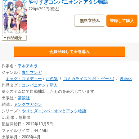
やりすぎコンパニオンとアタシ物語
720pt/792円(税込)
無料立読み
登録して購入
作品紹介
会員登録して全巻購入
作家名：
平本アキラ
ジャンル：
青年マンガ
ギャグ・コメディー
/
お色気
/
コミカライズ(小説・ゲーム)
/
映画化
作品タグ：
コンパニオン
/
新人
※システムにて自動抽出したものを表示しています
出版社：
講談社
雑誌：
ヤングマガジン
シリーズ：
やりすぎコンパニオンとアタシ物語
DL期限：無期限
配信開始日：2012年10月5日
ファイルサイズ：44.4MB
出版年月：2008年4月