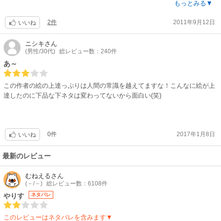
女の子はかわいいのですが、男性の絵がイマイチ。
もっとみる▼
お試しで想像していた内容とはちょっと違っていたのはガッカリかな。
2件
2011年9月12日
いいね
ニシキ
さん
(男性/30代)
総レビュー数：240件
あ～
この作者の絵の上達っぷりは人間の常識を越えてますな！こんなに絵が上
達したのに下品な下ネタは変わってないから面白い(笑)
0件
2017年1月8日
いいね
最新のレビュー
むねえる
さん
(－/－)
総レビュー数：6108件
やりす
ネタバレ
このレビューはネタバレを含みます▼