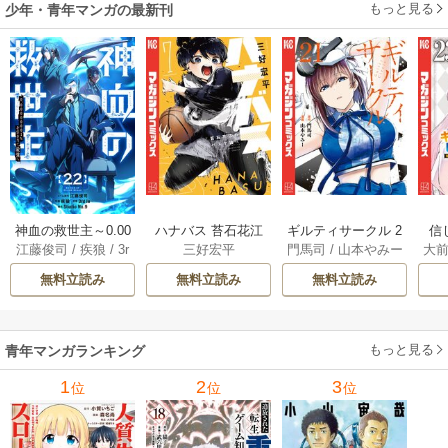
もっと見る
少年・青年マンガの最新刊
神血の救世主～0.00
ハナバス 苔石花江
ギルティサークル 2
信
江藤俊司
/
疾狼
/
3r
三好宏平
門馬司
/
山本やみー
大
000001％を引き当
のバスケ論 7巻
1巻
に
d Ie
/
Studio No.9
て最強へ～【電子
で
無料立読み
無料立読み
無料立読み
書籍特典付】 22巻
ギ
ャ
の
もっと見る
青年マンガランキング
れ
メ
1
2
3
位
位
位
ぁ