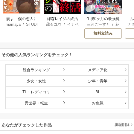
妻よ、僕の恋人に
梅森レイジの終活
生後0ヶ月の最強魔
mamaya
/
STUDI
蔵石ユウ
/
イナベ
三河ごーすと
/
花
ナ
なってくれません
王 食べるだけ強
O ZOON
カズ
/
STUDIO ZO
房雪
/
マップ
核
か？
くなるチート能力
無料立読み
ON
持ち転生者だけど
赤ちゃんなので英
雄たちの母乳で成
その他の人気ランキングをチェック！
長して無双します
総合ランキング
メディア化
少女・女性
少年・青年
TL・レディコミ
BL
異世界・転生
お色気
履歴削除
あなたがチェックした作品