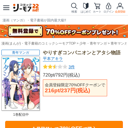
検索
はじめて
カート
ログイン
会員登録
漫画（マンガ）・電子書籍が国内最大級!!
漫画(まんが)・電子書籍のコミックシーモアTOP
少年・青年マンガ
青年マンガ
やりすぎコンパニオンとアタシ物語
青年マンガ
平本アキラ
3件
720pt/792円(税込)
会員登録限定70%OFFクーポンで
216pt/237円(税込)
1巻配信中