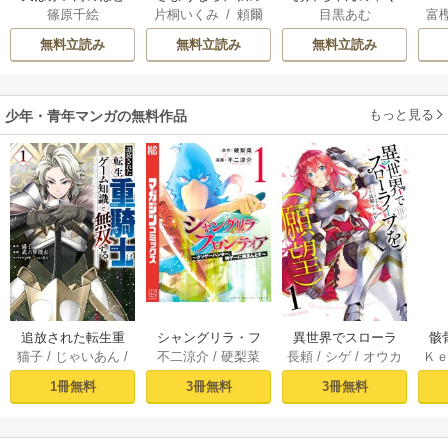
篠原千絵
片桐いくみ
/
頼爾
目黒あむ
富
り
冷遇生活 ～パーテ
ん
ィーで声をかけて
無料立読み
無料立読み
無料立読み
きたのがヤバい男
だった件
もっと見る
少年・青年マンガの無料作品
追放された転生重
シャングリラ・フ
異世界でスローラ
骸
猫子
/
じゃいあん
/
不二涼介
/
硬梨菜
長頼
/
シゲ
/
オウカ
Ｋ
騎士はゲーム知識
ロンティア（１）
イフを（願望） 1
異
武六甲理衣
で無双する（１）
～クソゲーハン
1冊無料
3冊無料
3冊無料
ター、神ゲーに挑
まんとす～