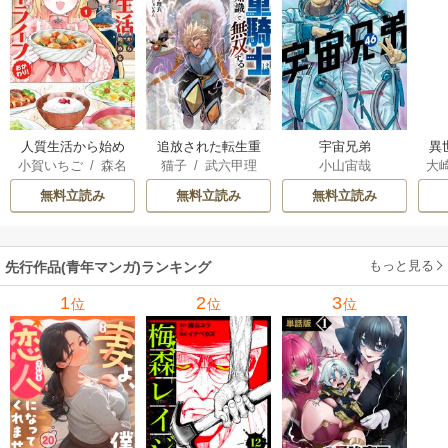
人質生活から始め
追放された転生重
宇宙兄弟
異
小賀いちご
/
森名
猫子
/
武六甲理
小山宙哉
大
るスローライフ
騎士はゲーム知識
は
尚
衣
/
じゃいあん
Ａ
で無双する
出
無料立読み
無料立読み
無料立読み
で
サ
もっと見る
先行作品(青年マンガ)ランキング
1
2
3
位
位
位