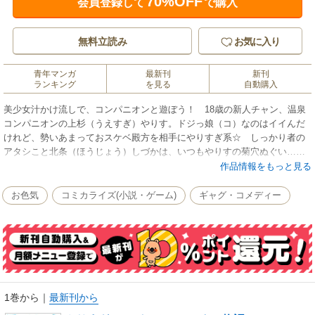
70%OFF
会員登録して
で購入
無料立読み
お気に入り
青年マンガ
最新刊
新刊
ランキング
を見る
自動購入
美少女汁かけ流しで、コンパニオンと遊ぼう！ 18歳の新人チャン、温泉
コンパニオンの上杉（うえすぎ）やりす。ドジっ娘（コ）なのはイイんだ
けれど、勢いあまっておスケベ殿方を相手にやりすぎ系☆ しっかり者の
アタシこと北条（ほうじょう）しづかは、いつもやりすの菊穴ぬぐい……
もとい尻ぬぐいでてんてこ舞い。だけど彼女はやりすぎなところがグーだ
作品情報をもっと見る
よNE!! って、言ってるそばからなんで脱ぐぅ!? やりすぎエッチにご注
意だから～!!
お色気
コミカライズ(小説・ゲーム)
ギャグ・コメディー
1巻から
｜
最新刊から