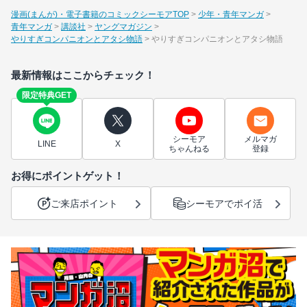
漫画(まんが)・電子書籍のコミックシーモアTOP
少年・青年マンガ
青年マンガ
講談社
ヤングマガジン
やりすぎコンパニオンとアタシ物語
やりすぎコンパニオンとアタシ物語
最新情報はここからチェック！
限定特典GET
シーモア
メルマガ
LINE
X
ちゃんねる
登録
お得にポイントゲット！
ご来店ポイント
シーモアでポイ活