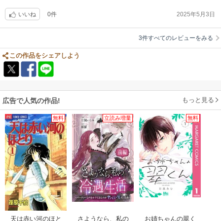
0件
2025年5月3日
いいね
3件すべてのレビューをみる
この作品をシェアしよう
もっと見る
広告で人気の作品!
無料
立読み増量
無料
天は赤い河のほと
さようなら、私の
お姉ちゃんの翠く