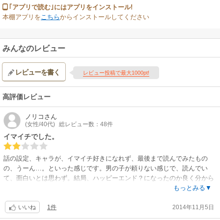
｢アプリで読む｣にはアプリをインストール!
本棚アプリを
こちら
からインストールしてください
みんなのレビュー
レビューを書く
レビュー投稿で最大1000pt!
高評価レビュー
ノリコ
さん
(女性/40代)
総レビュー数：48件
イマイチでした。
話の設定、キャラが、イマイチ好きになれず、最後まで読んでみたもの
の、うーん…。といった感じです。男の子が頼りない感じで、読んでい
て、面白いとは思わず。結局、ハッピーエンド？になったのか良く分から
ないけど、親の再婚相手の子供との恋愛…。良くある設定で、イマイチ好
もっとみる▼
きになれない。
1件
2014年11月5日
いいね