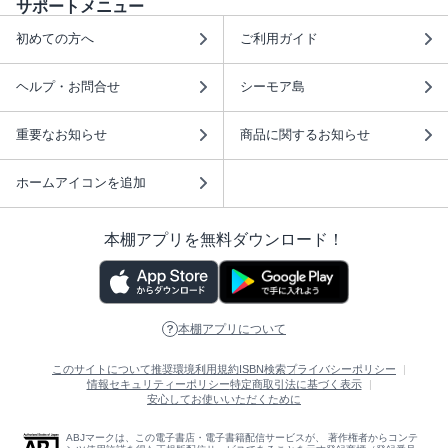
サポートメニュー
初めての方へ
ご利用ガイド
ヘルプ・お問合せ
シーモア島
重要なお知らせ
商品に関するお知らせ
ホームアイコンを追加
本棚アプリを無料ダウンロード！
本棚アプリについて
このサイトについて
推奨環境
利用規約
ISBN検索
プライバシーポリシー
情報セキュリティーポリシー
特定商取引法に基づく表示
安心してお使いいただくために
ABJマークは、この電子書店・電子書籍配信サービスが、 著作権者からコンテ