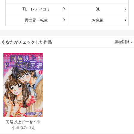
TL・レディコミ
BL
異世界・転生
お色気
履歴削除
あなたがチェックした作品
同居以上ドーセイ未
小田原みづえ
満