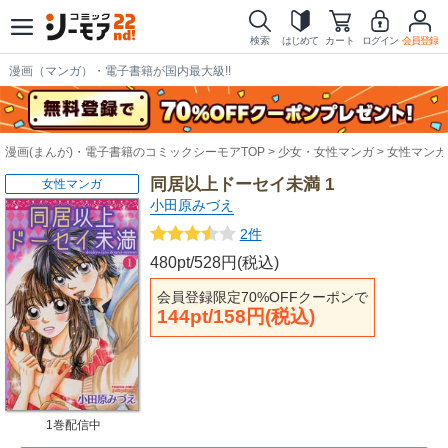
検索
はじめて
カート
ログイン
会員登録
漫画（マンガ）・電子書籍が国内最大級!!
漫画(まんが)・電子書籍のコミックシーモアTOP
少女・女性マンガ
女性マンガ
同居以上ドーセイ未満 1
女性マンガ
小田原みづえ
2件
480pt/528円(税込)
会員登録限定70%OFFクーポンで
144pt/158円(税込)
1巻配信中