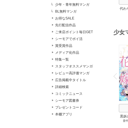
少年・青年無料マンガ
代わ
BL無料マンガ
と、
お得なSALE
先行配信作品
少女
ご来店ポイント毎日GET
シーモアでポイ活
賞受賞作品
メディア化作品
特集一覧
スタッフオススメマンガ
o
v
レビュー高評価マンガ
P
r
e
i
u
広告掲載中タイトル
詳細検索
コミックニュース
シーモア図書券
プレゼントコード
本棚アプリ
黒妖
音
た私