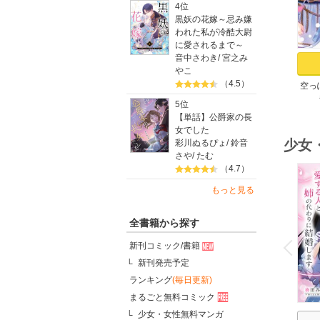
4位
黒妖の花嫁～忌み嫌
われた私が冷酷大尉
に愛されるまで～
音中さわき
/
宮之み
やこ
（4.5）
空っ
れた
5位
帝陛
【単話】公爵家の長
す 
女でした
少女
彩川ぬるぴょ
/
鈴音
さや
/
たむ
（4.7）
もっと見る
全書籍から探す
o
v
P
r
e
i
u
新刊コミック/書籍
新刊発売予定
ランキング
(毎日更新)
まるごと無料コミック
少女・女性無料マンガ