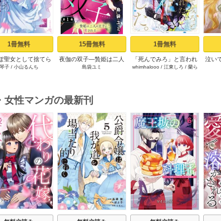
1冊無料
15冊無料
1冊無料
ぽ聖女として捨てら
夜伽の双子―贄姫は二人
「死んでみろ」と言われ
泣い
琴子
/
小山るんち
島袋ユミ
whimhalooo
/
江東しろ
/
蘭ら
はずが、嫁ぎ先の皇
の王子に愛される―【マ
たので死にました。 1
む
下に溺愛されていま
イクロ】 1
1【コミックシーモア
限定版】
・女性マンガの最新刊
s