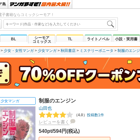
ア島
電子書籍ならコミックシーモア！
シーモア
BL
TL
ライトノベル
小説・実用書
コミックス
少女・女性マンガ
少女マンガ
秋田書店
ミステリーボニータ
制服のエンジ
制服のエンジン
少女マンガ
山田也
（4.0）
投稿数1件
レビューを書く
540pt/594円(税込)