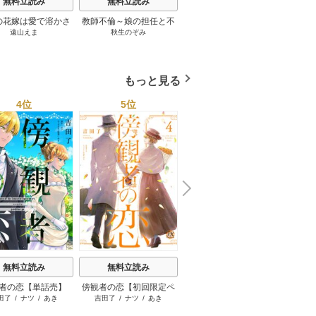
無料立読み
無料立読み
無料立読み
の花嫁は愛で溶かさ
教師不倫～娘の担任と不
食いつくし不倫夫に復讐
極と蕾
遠山えま
秋生のぞみ
うめの稔
れる 8巻
倫する夫～ 6巻
を 6巻
な
もっと見る
4位
5位
6位
N
x
e
t
無料立読み
無料立読み
無料立読み
者の恋【単話売】
傍観者の恋【初回限定ペ
天は赤い河のほとり
病弱な
田了
/
ナツ
/
あき
吉田了
/
ナツ
/
あき
篠原千絵
小箱
ーパー付】【電子限定特
婚約者
典付】
げ出し