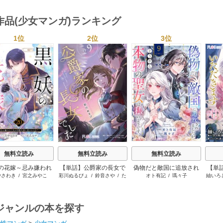
作品(少女マンガ)ランキング
1位
2位
3位
s
無料立読み
無料立読み
無料立読み
の花嫁～忌み嫌われ
【単話】公爵家の長女で
偽物だと敵国に追放され
【単
中さわき
/
宮之みやこ
彩川ぬるぴょ
/
鈴音さや
/
た
オト有記
/
瑪々子
紬いろ
が冷酷大尉に愛され
した
ましたが、どうやら本物
那様
む
るまで～
の聖女は私のようです。
ジャンルの本を探す