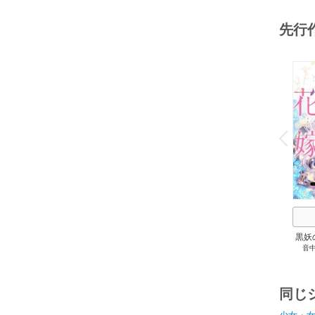
先行
o
v
P
r
e
i
u
黒妖
音
た私
同じ