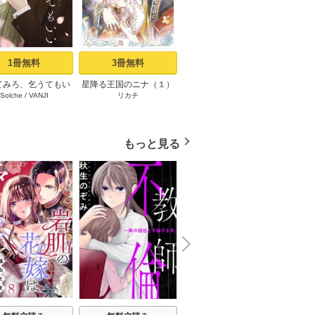
e
t
1冊無料
3冊無料
17冊無料
てみろ、乞うてもい
星降る王国のニナ（１）
コータロー君は嘘つき
花野
Solche
/
VANJI
リカチ
緒之
い １
【タテヨミ】 1 テレパス
少年
もっと見る
N
x
e
t