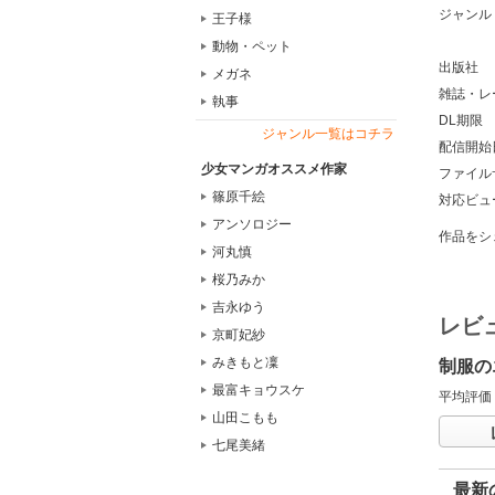
ジャンル
王子様
動物・ペット
出版社
メガネ
雑誌・レ
執事
DL期限
ジャンル一覧はコチラ
配信開始
少女マンガオススメ作家
ファイル
篠原千絵
対応ビュ
アンソロジー
作品をシ
河丸慎
桜乃みか
吉永ゆう
レビ
京町妃紗
みきもと凜
制服の
最富キョウスケ
平均評価
山田こもも
七尾美緒
最新