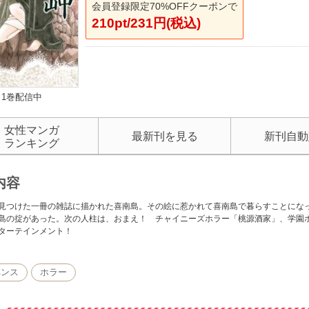
会員登録限定70%OFFクーポンで
210pt/231円(税込)
1巻配信中
女性マンガ
最新刊を見る
新刊自動
ランキング
内容
見つけた一冊の雑誌に描かれた喜南島。その絵に惹かれて喜南島で暮らすことにな
島の掟があった。次の人柱は、おまえ！ チャイニーズホラー「桃源酒家」、学園
ターテインメント！
ペンス
ホラー