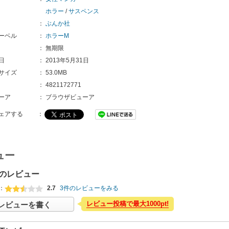
ホラー
/
サスペンス
：
ぶんか社
ーベル
：
ホラーM
：
無期限
日
：
2013年5月31日
サイズ
：
53.0MB
：
4821172771
ーア
：
ブラウザビューア
ェアする
：
ュー
のレビュー
：
2.7
3件のレビューをみる
レビュー投稿で最大1000pt!
レビューを書く