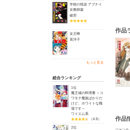
学校の怪談 アブナイ
女教師篇
破邪
作品
女王蜂
英洋子
もっと見る
総合ランキング
1位
魔王城の料理番 ～コ
ワモテ魔族ばかりだ
けど、ホワイトな職
場です～
ワイエム系
作品
（4.8）
2位
ジャンル