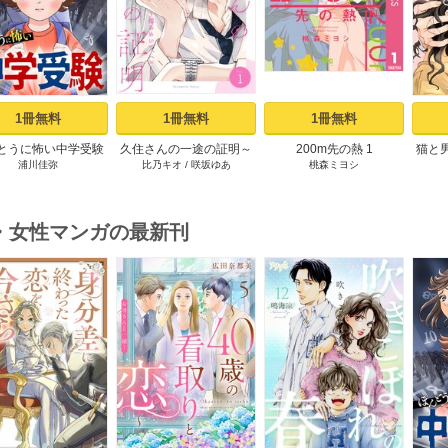
1冊無料
1冊無料
1冊無料
とうに怖い中学受験
久住さんの一途の証明～
200m先の熱 1
猫と
浦川佳弥
比乃キオ
/
咲坂ゆあ
桃森ミヨシ
【分冊版】 1
揺らめいて、ハニー～ 1
買
巻
・女性マンガの最新刊
s