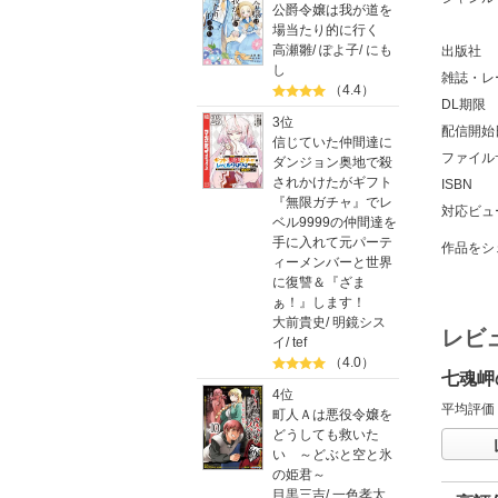
公爵令嬢は我が道を
場当たり的に行く
高瀬雛
/
ぽよ子
/
にも
出版社
し
雑誌・レ
（4.4）
DL期限
3位
配信開始
信じていた仲間達に
ファイル
ダンジョン奥地で殺
されかけたがギフト
ISBN
『無限ガチャ』でレ
対応ビュ
ベル9999の仲間達を
手に入れて元パーテ
作品をシ
ィーメンバーと世界
に復讐＆『ざま
ぁ！』します！
大前貴史
/
明鏡シス
レビ
イ
/
tef
（4.0）
七魂岬
4位
平均評価
町人Ａは悪役令嬢を
どうしても救いた
い ～どぶと空と氷
の姫君～
目黒三吉
/
一色孝太