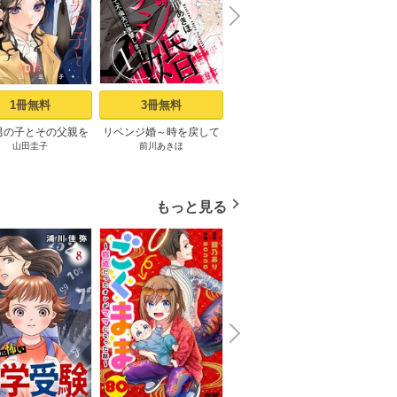
N
x
e
t
1冊無料
3冊無料
7冊無料
男の子とその父親を
リベンジ婚～時を戻して
愛とかいいから抱きしめ
四畳
山田圭子
前川あきほ
鳴海涼
佐
いました。【分冊
不倫夫に復讐します～ 1
て 1巻
版】 1
巻
もっと見る
N
x
e
t