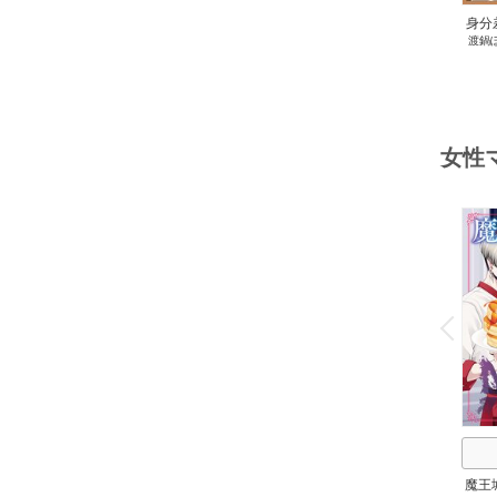
身分
渡鍋
今
女性
o
v
P
r
e
i
u
魔王