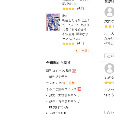
高評
郎
/
Parum
（4.2）
5位
転生したら第七王子
大作
だったので、気まま
に魔術を極めます
ふー
石沢庸介
/
謙虚なサ
短か
ークル
/
メル。
作者
（4.1）
もっと見る
い
全書籍から探す
新刊コミック/書籍
新刊発売予定
もの
ランキング
(毎日更新)
まるごと無料コミック
主人
怖さも
少女・女性無料マンガ
少年・青年無料マンガ
BL無料マンガ
い
お得なSALE