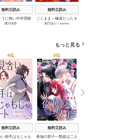
融点
無料立読み
無料立読み
無料立読み
Bu
とうに怖い中学受験
ごくまま～極道だったオ
死に戻った妃は華麗なる
浦川佳弥
頼乃あり
/
sonno
菜月タラオ
/
COMIC ROOM
【分冊版】 8巻
レがママになった話～
復讐を遂げる【単話版】
【単話】 80巻
52巻
もっと見る
4位
5位
6位
N
x
e
t
身分差に終わった恋を、
無料立読み
無料立読み
渡鍋ぽんず
/
STUDIO ZOON
今さらですが。
合い相手はもじゃも
夜伽の双子―贄姫は二人
女嫌い