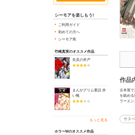
シーモアを楽しもう!
ご利用ガイド
初めての方へ
シーモア島
竹崎真実のオススメ作品
先見の井戸
作品
古本屋で
まんがグリム童話 赤
を鎮める
い靴
ラーエン
サス
もっと見る
ホラーMのオススメ作品