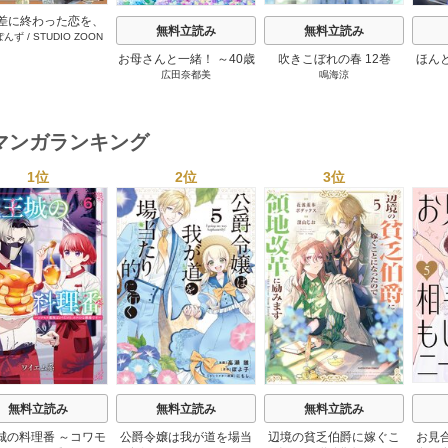
差に終わった恋を、
無料立読み
無料立読み
ぽんず
/
STUDIO ZOON
さらですが。 12巻
お母さんと一緒！ ～40歳
吹きこぼれの春 12巻
ほん
広田奈都美
鳴海涼
の看取りと恋～【分冊
版】 5巻
マンガランキング
1位
2位
3位
s
無料立読み
無料立読み
無料立読み
城の料理番 ～コワモ
公爵令嬢は我が道を場当
辺境の貧乏伯爵に嫁ぐこ
お見