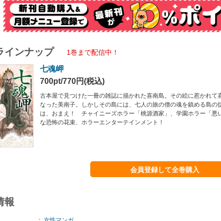
ラインナップ
1巻まで配信中！
七魂岬
700pt/770円(税込)
古本屋で見つけた一冊の雑誌に描かれた喜南島。その絵に惹かれて
なった美南子。しかしその島には、七人の旅の僧の魂を鎮める島の
は、おまえ！ チャイニーズホラー「桃源酒家」、学園ホラー「悪
な恐怖の花束、ホラーエンターテインメント！
会員登録して全巻購入
情報
：
女性マンガ