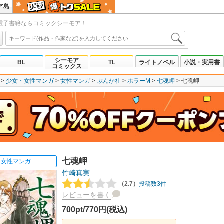
ア島
電子書籍ならコミックシーモア！
シーモア
BL
TL
ライトノベル
小説・実用書
コミックス
少女・女性マンガ
女性マンガ
ぶんか社
ホラーM
七魂岬
七魂岬
七魂岬
女性マンガ
竹崎真実
（2.7）
投稿数3件
レビューを書く
700pt/770円(税込)