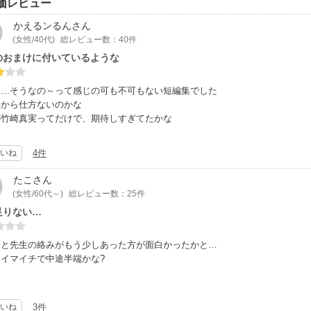
価レビュー
かえるンるん
さん
(女性/40代)
総レビュー数：40件
のおまけに付いているような
ん…そうなの～って感じの可も不可もない短編集でした
いから仕方ないのかな
が竹崎真実ってだけで、期待しすぎてたかな
いね
4件
たこ
さん
(女性/60代～)
総レビュー数：25件
足りない…
公と先生の絡みがもう少しあった方が面白かったかと…
イマイチで中途半端かな?
いね
3件