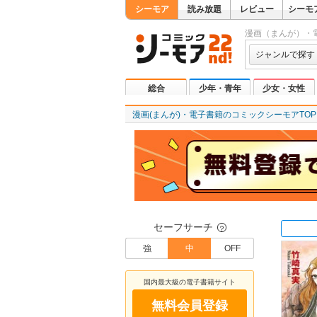
シーモア
読み放題
レビュー
シーモ
漫画（まんが）・
ジャンルで探す
総合
少年・青年
少女・女性
漫画(まんが)・電子書籍のコミックシーモアTOP
セーフサーチ
？
強
中
OFF
国内最大級の電子書籍サイト
無料会員登録