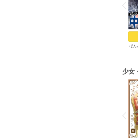
v
P
r
e
i
u
ほん
少女
o
v
P
r
e
i
u