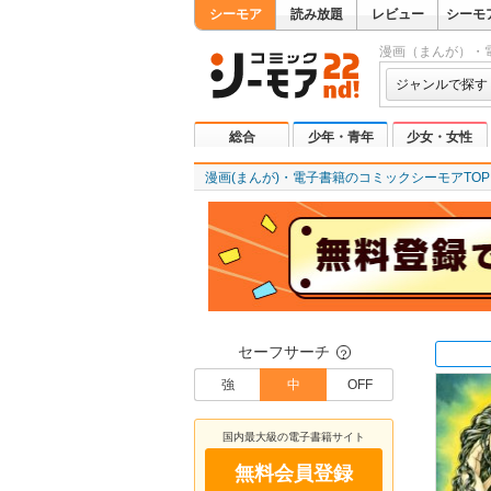
シーモア
読み放題
レビュー
シーモ
漫画（まんが）・
ジャンルで探す
総合
少年・青年
少女・女性
漫画(まんが)・電子書籍のコミックシーモアTOP
セーフサーチ
？
強
中
OFF
国内最大級の電子書籍サイト
無料会員登録