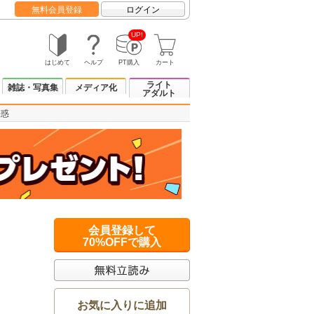
無料会員登録
ログイン
UP!
はじめて
ヘルプ
PT購入
カート
ライト
雑誌・写真集
メディア化
アダルト
誘惑
会員登録して
70%OFFで購入
お気に入りに追加