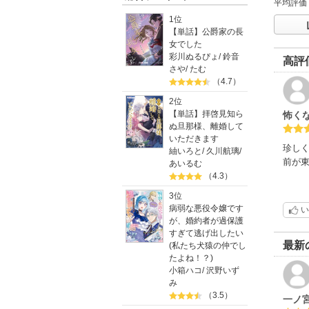
平均評価
1位
【単話】公爵家の長
女でした
彩川ぬるぴょ
/
鈴音
高評
さや
/
たむ
（4.7）
2位
【単話】拝啓見知ら
怖く
ぬ旦那様、離婚して
いただきます
珍し
紬いろと
/
久川航璃
/
前が
あいるむ
（4.3）
3位
病弱な悪役令嬢です
い
が、婚約者が過保護
すぎて逃げ出したい
最新
(私たち犬猿の仲でし
たよね！？)
小箱ハコ
/
沢野いず
み
（3.5）
一ノ