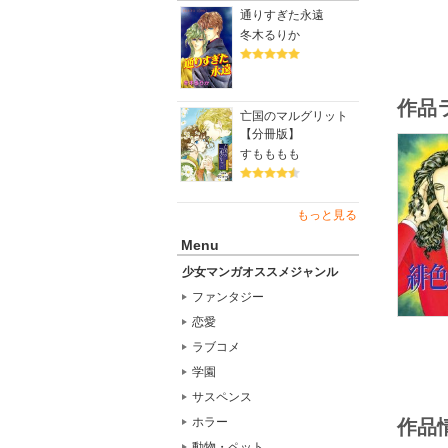
通りすぎた永遠
冬木るりか
作品
亡国のマルグリット
【分冊版】
すもももも
もっと見る
Menu
少女マンガオススメジャンル
ファンタジー
恋愛
ラブコメ
学園
サスペンス
ホラー
作品
動物・ペット