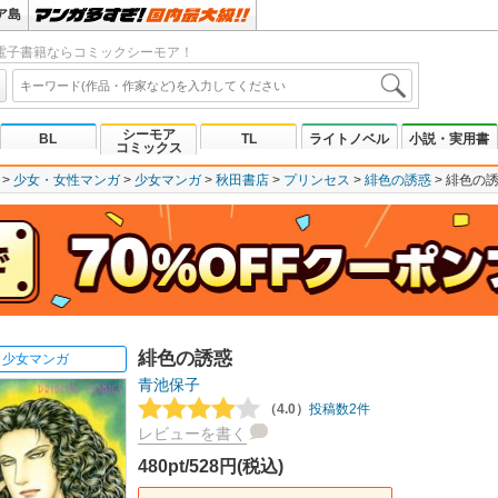
ア島
電子書籍ならコミックシーモア！
シーモア
BL
TL
ライトノベル
小説・実用書
コミックス
少女・女性マンガ
少女マンガ
秋田書店
プリンセス
緋色の誘惑
緋色の
緋色の誘惑
少女マンガ
青池保子
（4.0）
投稿数2件
レビューを書く
480pt/528円(税込)