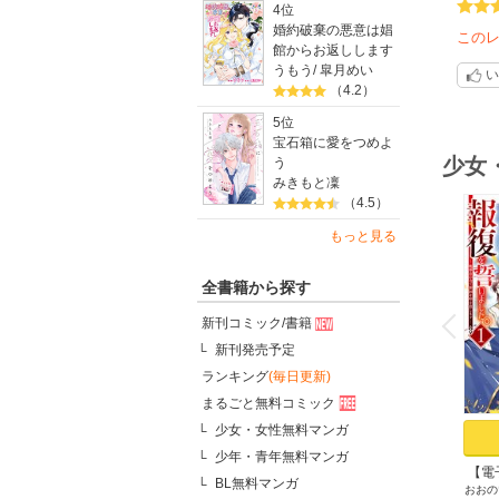
4位
婚約破棄の悪意は娼
この
館からお返しします
うもう
/
皐月めい
い
（4.2）
5位
宝石箱に愛をつめよ
少女
う
みきもと凜
（4.5）
もっと見る
全書籍から探す
o
v
P
r
e
i
u
新刊コミック/書籍
新刊発売予定
ランキング
(毎日更新)
まるごと無料コミック
少女・女性無料マンガ
少年・青年無料マンガ
【電
BL無料マンガ
おおの
ブチ