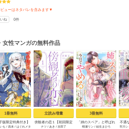
レビューはネタバレを含みます▼
いね
0件
・女性マンガの無料作品
s
1冊無料
立読み増量
3冊無料
子版限定特典付き】
傍観者の恋１【初回限定
「姉のスペア」と呼ばれ
不遇
いも
/
昌未
/
はぐれメタ
ナツ
/
あき
/
吉田了
晴瀬リン
/
結生まひろ
市川シ
切れ令嬢は報復を誓
ペーパー付】【電子限定
た身代わり人生は、今日
術師