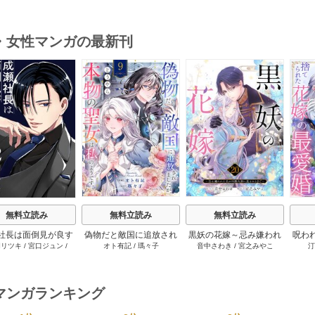
ボ
した。1～魔導書の力
特典付】【シーモア限定
でやめることにします～
国を叩き潰します～
特典付き】
辺境で自由を満喫中なの
で、今さら真の聖女と言
・女性マンガの最新刊
われても知りません！～
1巻
s
無料立読み
無料立読み
無料立読み
社長は面倒見が良す
偽物だと敵国に追放され
黒妖の花嫁～忌み嫌われ
呪わ
岡リツキ
/
宮口ジュン
/
オト有記
/
瑪々子
音中さわき
/
宮之みやこ
汀
。【単話版】 52巻
ましたが、どうやら本物
た私が冷酷大尉に愛され
花
COMIC ROOM
の聖女は私のようです。
るまで～ 20巻
9巻
マンガランキング