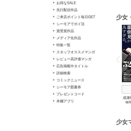
お得なSALE
いま
で祖
先行配信作品
少女
ご来店ポイント毎日GET
シーモアでポイ活
賞受賞作品
メディア化作品
特集一覧
o
スタッフオススメマンガ
v
P
r
e
i
u
レビュー高評価マンガ
広告掲載中タイトル
詳細検索
コミックニュース
シーモア図書券
プレゼントコード
成瀬
本棚アプリ
橋
ぎる
少女