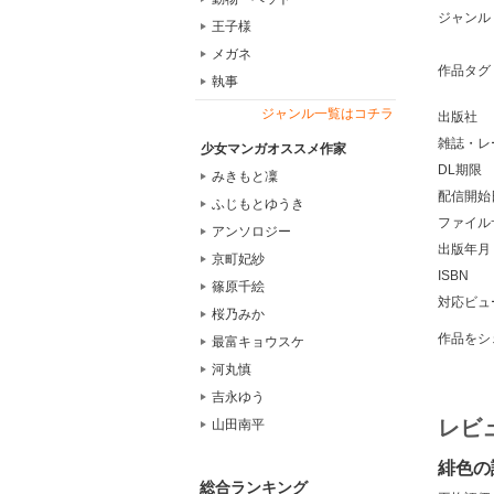
ジャンル
王子様
メガネ
作品タグ
執事
ジャンル一覧はコチラ
出版社
雑誌・レ
少女マンガオススメ作家
DL期限
みきもと凜
配信開始
ふじもとゆうき
ファイル
アンソロジー
出版年月
京町妃紗
ISBN
篠原千絵
対応ビュ
桜乃みか
作品をシ
最富キョウスケ
河丸慎
吉永ゆう
レビ
山田南平
緋色の
総合ランキング