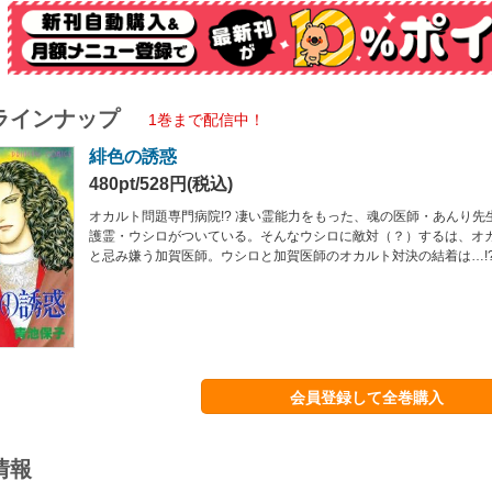
ラインナップ
1巻まで配信中！
緋色の誘惑
480pt/528円(税込)
オカルト問題専門病院!? 凄い霊能力をもった、魂の医師・あんり先
護霊・ウシロがついている。そんなウシロに敵対（？）するは、オ
と忌み嫌う加賀医師。ウシロと加賀医師のオカルト対決の結着は…!
会員登録して全巻購入
情報