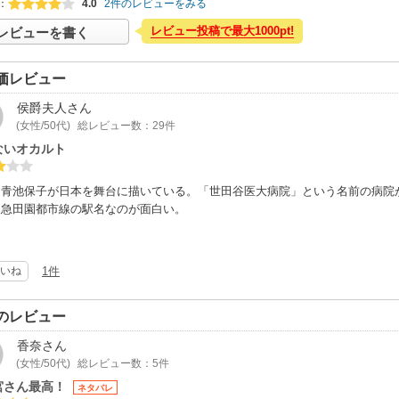
：
4.0
2件のレビューをみる
レビュー投稿で最大1000pt!
レビューを書く
価レビュー
侯爵夫人
さん
(女性/50代)
総レビュー数：29件
ないオカルト
く青池保子が日本を舞台に描いている。「世田谷医大病院」という名前の病院
東急田園都市線の駅名なのが面白い。
いね
1件
のレビュー
香奈
さん
(女性/50代)
総レビュー数：5件
宮さん最高！
ネタバレ