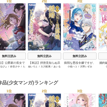
1位
2位
3位
s
無料立読み
無料立読み
無料立読み
話】公爵家の長女で
【単話】拝啓見知らぬ旦
病弱な悪役令嬢ですが、
婚約
るぴょ
/
鈴音さや
/
た
紬いろと
/
久川航璃
/
あいる
小箱ハコ
/
沢野いずみ
した
那様、離婚していただき
婚約者が過保護すぎて逃
む
む
ます
げ出したい(私たち犬猿の
仲でしたよね！？)
作品(少女マンガ)ランキング
1位
2位
3位