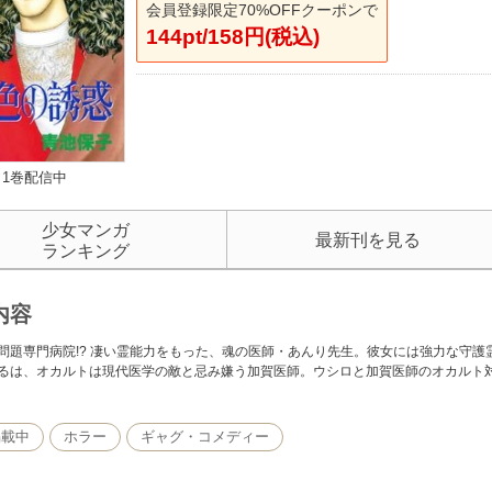
会員登録限定70%OFFクーポンで
144pt/158円(税込)
1巻配信中
少女マンガ
最新刊を見る
ランキング
内容
問題専門病院!? 凄い霊能力をもった、魂の医師・あんり先生。彼女には強力な守
るは、オカルトは現代医学の敵と忌み嫌う加賀医師。ウシロと加賀医師のオカルト対
掲載中
ホラー
ギャグ・コメディー