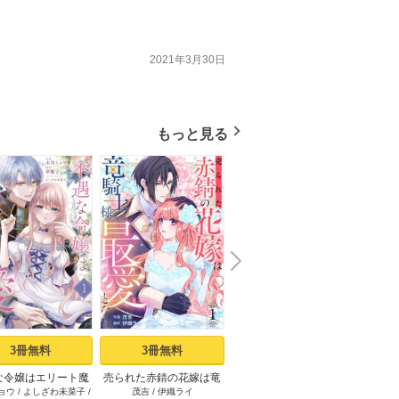
2021年3月30日
もっと見る
N
x
e
t
3冊無料
3冊無料
立読み増量
な令嬢はエリート魔
売られた赤錆の花嫁は竜
悪魔な兄が過保護で困っ
冷酷参
ョウ
/
よしざわ未菜子
/
茂吉
/
伊織ライ
椎名秋乃
/
香月航
/
RAHWIA
戸瀬つ
の重すぎる愛に気が
騎士様の最愛となる 1巻
てます１【電子限定特典
※な