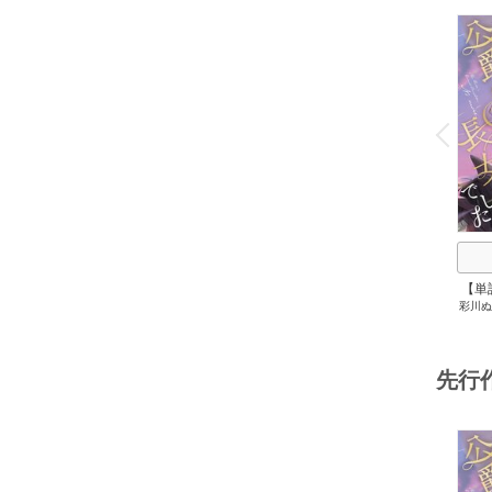
o
v
P
r
e
i
u
【単
彩川ぬ
先行