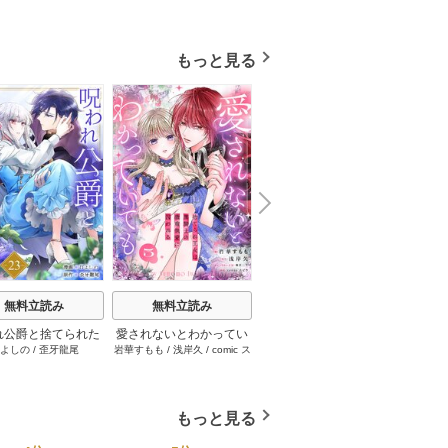
夢魔子
つかない 1巻
付】
（１
もっと見る
N
x
e
t
無料立読み
無料立読み
無料立読み
れ公爵と捨てられた
愛されないとわかってい
かたわれ令嬢が男装する
双子の
よしの
/
歪牙龍尾
岩華すもも
/
浅岸久
/
comic ス
雨宮 レイ．
/
MONA
/
えぽ
嫁の最愛婚 23巻
ても～捨てられ王女は黒
理由（コミック） 6巻
二度目
ピラ
/
蜂不二子
SORAJIMA
騎士の激重執愛に囚われ
ケおじ
る～ 5巻
しま
もっと見る