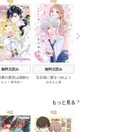
4位
5位
6位
N
x
e
t
無料立読み
無料立読み
無料立読み
破棄の悪意は娼館か
宝石箱に愛をつめよう
【単話】そして、あなた
傍観
うもう
/
皐月めい
みきもと凜
しゅりお
/
柏みなみ
/
狂ｚｉ
吉
らお返しします
は私を捨てる 死に戻り令
ｐ
嬢は竜の王子の執着を知
らない
もっと見る
4位
5位
6位