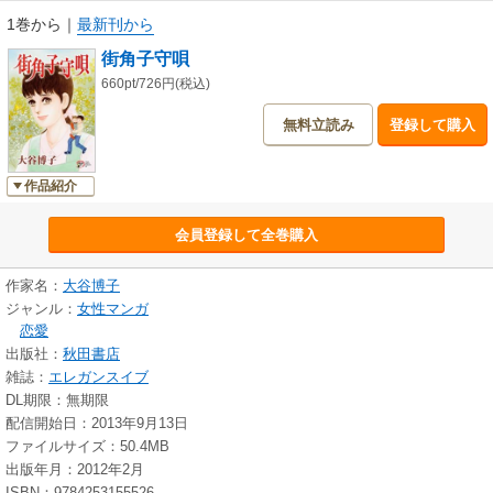
1巻から
｜
最新刊から
街角子守唄
660pt/726円(税込)
無料立読み
登録して購入
作品紹介
会員登録して全巻購入
作家名：
大谷博子
ジャンル：
女性マンガ
恋愛
出版社：
秋田書店
雑誌：
エレガンスイブ
DL期限：無期限
配信開始日：2013年9月13日
ファイルサイズ：50.4MB
出版年月：2012年2月
ISBN：9784253155526