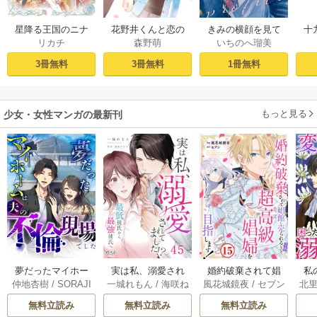
星降る王国のニナ
花野井くんと恋の
きみの横顔を見て
十
リカチ
森野萌
いちのへ瑠美
（１）
病（１）
いた（１）
せ
3冊無料
3冊無料
1冊無料
もっと見る
少女・女性マンガの最新刊
夢だったマイホー
実は私、溺愛され
婚約破棄されて娼
私
仲地杏樹
/
SORAJI
一城れもん
/
海咲ね
風花城鏡夜
/
セブン
北
ムは夫の不倫現場
てました！？ ～
館に売られる（予
MA
むる
でした【分冊版】 5
最低彼氏から最強
定）なので、超高
ね
無料立読み
無料立読み
無料立読み
巻
彼氏へ～ 45巻
級娼婦を目指しま
よ