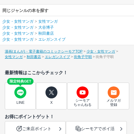
同じジャンルの本を探す
少女・女性マンガ
>
女性マンガ
少女・女性マンガ
>
大谷博子
少女・女性マンガ
>
秋田書店
少女・女性マンガ
>
エレガンスイブ
漫画(まんが)・電子書籍のコミックシーモアTOP
少女・女性マンガ
女性マンガ
秋田書店
エレガンスイブ
街角子守唄
街角子守唄
最新情報はここからチェック！
限定特典GET
シーモア
メルマガ
LINE
X
ちゃんねる
登録
お得にポイントゲット！
ご来店ポイント
シーモアでポイ活