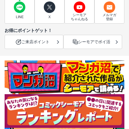
シーモア
メルマガ
LINE
X
ちゃんねる
登録
お得にポイントゲット！
ご来店ポイント
シーモアでポイ活