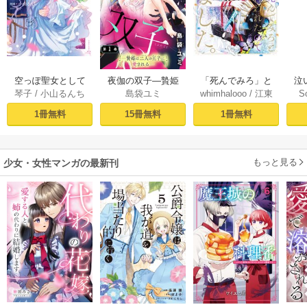
空っぽ聖女として
夜伽の双子―贄姫
「死んでみろ」と
泣
琴子
/
小山るんち
島袋ユミ
whimhalooo
/
江東
S
捨てられたはず
は二人の王子に愛
言われたので死に
しろ
/
蘭らむ
が、嫁ぎ先の皇帝
される―【マイク
ました。 1
1冊無料
15冊無料
1冊無料
陛下に溺愛されて
ロ】 1
います 1【コミック
シーモア限定版】
もっと見る
少女・女性マンガの最新刊