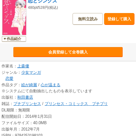
恋とジンクス
480pt/528円(税込)
無料立読み
登録して購入
作品紹介
会員登録して全巻購入
作家名：
上森優
ジャンル：
少女マンガ
恋愛
作品タグ：
絵が綺麗
/
心が温まる
※システムにて自動抽出したものを表示しています
出版社：
秋田書店
雑誌：
プチプリンセス
/
プリンセス・コミックス プチプリ
DL期限：無期限
配信開始日：2014年1月31日
ファイルサイズ：40.0MB
出版年月：2012年7月
ISBN：9784253198103