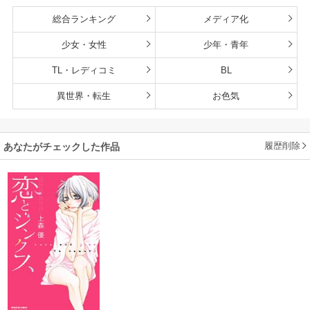
総合ランキング
メディア化
少女・女性
少年・青年
TL・レディコミ
BL
異世界・転生
お色気
履歴削除
あなたがチェックした作品