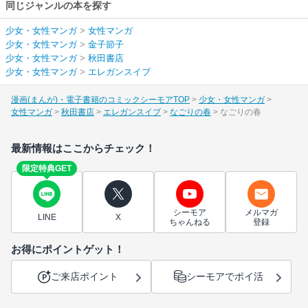
同じジャンルの本を探す
少女・女性マンガ
>
女性マンガ
少女・女性マンガ
>
金子節子
少女・女性マンガ
>
秋田書店
少女・女性マンガ
>
エレガンスイブ
漫画(まんが)・電子書籍のコミックシーモアTOP
少女・女性マンガ
女性マンガ
秋田書店
エレガンスイブ
なごりの春
なごりの春
最新情報はここからチェック！
限定特典GET
シーモア
メルマガ
LINE
X
ちゃんねる
登録
お得にポイントゲット！
ご来店ポイント
シーモアでポイ活