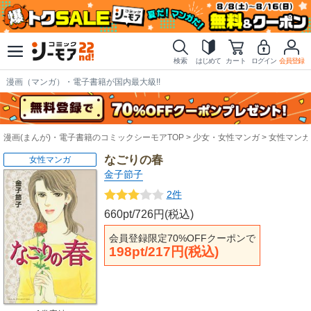
検索
はじめて
カート
ログイン
会員登録
漫画（マンガ）・電子書籍が国内最大級!!
漫画(まんが)・電子書籍のコミックシーモアTOP
少女・女性マンガ
女性マンガ
なごりの春
女性マンガ
金子節子
2件
660pt/726円(税込)
会員登録限定70%OFFクーポンで
198pt/217円(税込)