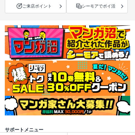
ご来店ポイント
シーモアでポイ活
サポートメニュー