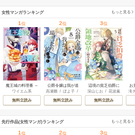
もっと見る
女性マンガランキング
1
2
3
位
位
位
魔王城の料理番 ～
公爵令嬢は我が道
辺境の貧乏伯爵に
お
ワイエム系
高瀬雛
/
ぽよ子
/
深山じお
/
花波薫
滝
コワモテ魔族ばか
を場当たり的に行
嫁ぐことになった
じ
にもし
歩
/
ボダックス
子
りだけど、ホワイ
く
ので領地改革に励
無料立読み
無料立読み
無料立読み
トな職場です～
みます ～the letter
from Boule～
もっと見る
先行作品(女性マンガ)ランキング
1
2
3
位
位
位