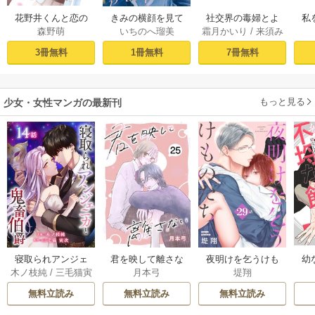
社交界の毒婦とよ
花野井くんと恋の
きみの横顔を見て
私
霜月かいり
/
来須み
森野萌
いちのへ瑠美
ばれる私～素敵な
病（１）
いた（１）
かん
辺境伯令息に腕を
［ば
7冊無料
3冊無料
1冊無料
折られたので、責
任とってもらいま
す～［ばら売り］
もっと見る
第1話
少女・女性マンガの最新刊
幼
寝取られアンジェ
君を映して離さな
夜明けを乞うけも
木ノ枝純
/
三毛猫寅
月本弓
堤翔
ニカと鬼畜伯爵
い[ばら売り] 25巻
のたち[ばら売り] 2
次
［ばら売り］ 14巻
8-29巻
無料立読み
無料立読み
無料立読み