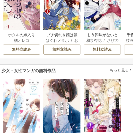
ホタルの嫁入り
ブチ切れ令嬢は報
もう興味がないと
千
橘オレコ
はぐれメタボ
/
お
和泉杏花
/
さびの
枝
復を誓いました。
離婚された令嬢の
国
おのいも
/
昌未
ぶち
AK
意外と楽しい新生
皇
無料立読み
無料立読み
無料立読み
活
溺
もっと見る
少女・女性マンガの無料作品