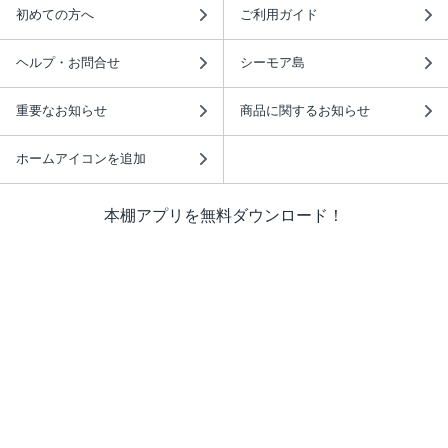
初めての方へ
ご利用ガイド
ヘルプ・お問合せ
シーモア島
重要なお知らせ
商品に関するお知らせ
ホームアイコンを追加
本棚アプリを無料ダウンロード！
本棚アプリについて
このサイトについて
推奨環境
利用規約
ISBN検索
プライバシーポリシー
情報セキュリティーポリシー
特定商取引法に基づく表示
安心してお使いいただくために
ABJマークは、この電子書店・電子書籍配信サービスが、 著作権者からコンテ
ンツ使用許諾を得た正規版配信サービスであることを示す登録商標（登録番号
第6091713号）です。 詳しくは［ABJマーク］または［電子出版制作・流通協