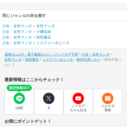
同じジャンルの本を探す
少女・女性マンガ
>
女性マンガ
少女・女性マンガ
>
小磯名緒
少女・女性マンガ
>
秋田書店
少女・女性マンガ
>
ミステリーボニータ
漫画(まんが)・電子書籍のコミックシーモアTOP
少女・女性マンガ
女性マンガ
秋田書店
ミステリーボニータ
処刑天使ハルト
処刑天使ハ
ルト 1
最新情報はここからチェック！
限定特典GET
シーモア
メルマガ
LINE
X
ちゃんねる
登録
お得にポイントゲット！