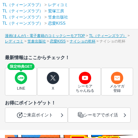
TL（ティーンズラブ）
>
レディコミ
TL（ティーンズラブ）
>
鷲塚三房
TL（ティーンズラブ）
>
笠倉出版社
TL（ティーンズラブ）
>
恋愛KISS
漫画(まんが)・電子書籍のコミックシーモアTOP
TL（ティーンズラブ）
レディコミ
笠倉出版社
恋愛KISS
ナイショの乾杯
ナイショの乾杯
最新情報はここからチェック！
限定特典GET
シーモア
メルマガ
LINE
X
ちゃんねる
登録
お得にポイントゲット！
ご来店ポイント
シーモアでポイ活