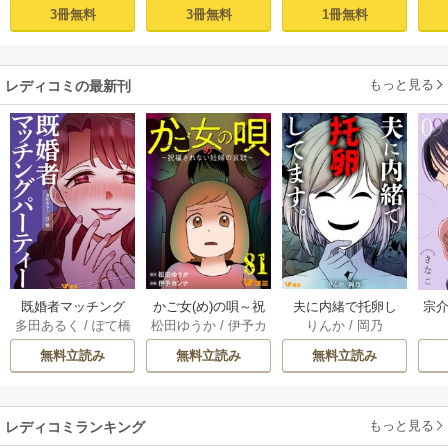
aaka
隣人後輩くんのイ
快楽、閨に響くは
塩対応の旦那様は
す
3冊無料
3冊無料
1冊無料
キすぎた執着にハ
乱れ声― 1巻
毎晩寝たふりをし
まけ
メ堕とされる～ 1巻
た私をおかずに…
(1)
もっと見る
レディコミの最新刊
既婚者マッチング
かご女(め)の唄～祝
夫に内緒で托卵し
宗介
多田あるく
/
ぽて橋
松田ゆうか
/
伊予カ
りんか
/
岡乃
パーティー 13巻
福されない妊婦の
てます。 10巻
ンナ
哀歌～ 80-81巻
無料立読み
無料立読み
無料立読み
もっと見る
レディコミランキング