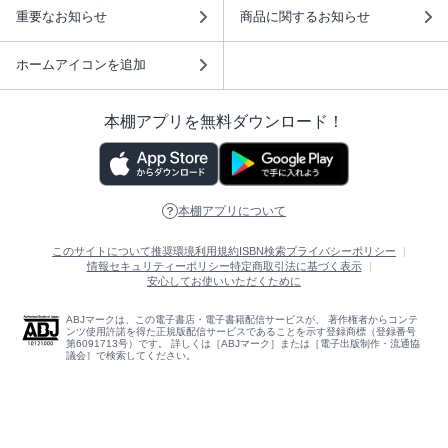
重要なお知らせ
商品に関するお知らせ
ホームアイコンを追加
本棚アプリを無料ダウンロード！
本棚アプリについて
このサイトについて
推奨環境
利用規約
ISBN検索
プライバシーポリシー
情報セキュリティーポリシー
特定商取引法に基づく表示
安心してお使いいただくために
ABJマークは、この電子書店・電子書籍配信サービスが、 著作権者からコンテ
ンツ使用許諾を得た正規版配信サービスであることを示す登録商標（登録番号
第6091713号）です。 詳しくは［ABJマーク］または［電子出版制作・流通協
議会］で検索してください。
(C)NTTソルマーレ