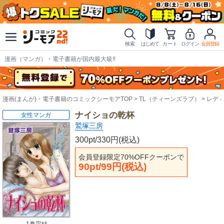
検索
はじめて
カート
ログイン
会員登録
漫画（マンガ）・電子書籍が国内最大級!!
漫画(まんが)・電子書籍のコミックシーモアTOP
TL（ティーンズラブ）
レデ
ナイショの乾杯
女性マンガ
鷲塚三房
300pt/330円(税込)
会員登録限定70%OFFクーポンで
90pt/99円(税込)