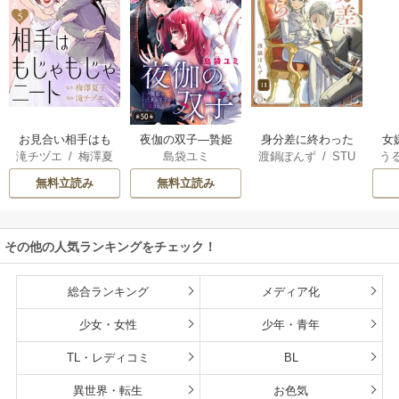
お見合い相手はも
夜伽の双子―贄姫
身分差に終わった
女
滝チヅエ
/
梅澤夏
島袋ユミ
渡鍋ぽんず
/
STU
う
じゃもじゃニート
は二人の王子に愛
恋を、今さらです
一
子（エブリスタ）
DIO ZOON
される―【マイク
が。
無料立読み
無料立読み
ロ】
その他の人気ランキングをチェック！
総合ランキング
メディア化
少女・女性
少年・青年
TL・レディコミ
BL
異世界・転生
お色気