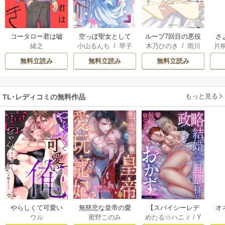
コータロー君は嘘
空っぽ聖女として
ループ7回目の悪役
さ
緒之
小山るんち
/
琴子
木乃ひのき
/
雨川
片
つき 単行本版
捨てられたはず
令嬢は、元敵国で
冷
透子
/
八美☆わん
が、嫁ぎ先の皇帝
自由気ままな花嫁
ィ
無料立読み
無料立読み
無料立読み
陛下に溺愛されて
生活を満喫する
き
います
もっと見る
TL･レディコミの無料作品
やらしくて可愛い
無慈悲な皇帝の愛
【スパイシーレデ
オ
ウル
蜜野このみ
めたる☆ハニィ
/
Y
俺の凛ちゃん。～
玩寵妃―おわらぬ
ィ】政略結婚した
毎