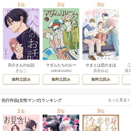
1
2
3
位
位
位
宗介さんのお話
マダムたちのルー
やまとは恋のまほ
きなこ
sekokoseko
浜谷みお
清
ムシェア
ろば
は
さ
無料立読み
無料立読み
無料立読み
もっと見る
先行作品(女性マンガ)ランキング
1
2
3
位
位
位