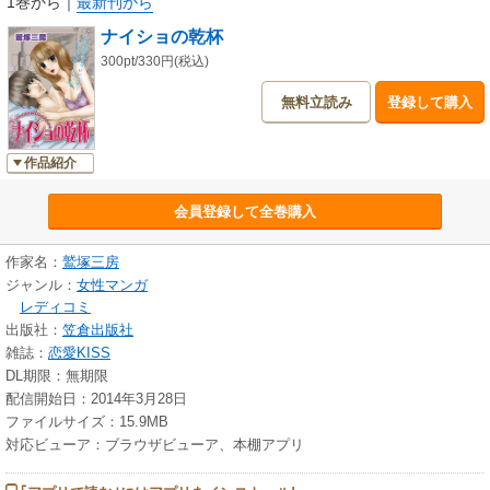
1巻から
｜
最新刊から
ナイショの乾杯
300pt/330円(税込)
無料立読み
登録して購入
作品紹介
会員登録して全巻購入
作家名：
鷲塚三房
ジャンル：
女性マンガ
レディコミ
出版社：
笠倉出版社
雑誌：
恋愛KISS
DL期限：無期限
配信開始日：2014年3月28日
ファイルサイズ：15.9MB
対応ビューア：ブラウザビューア、本棚アプリ