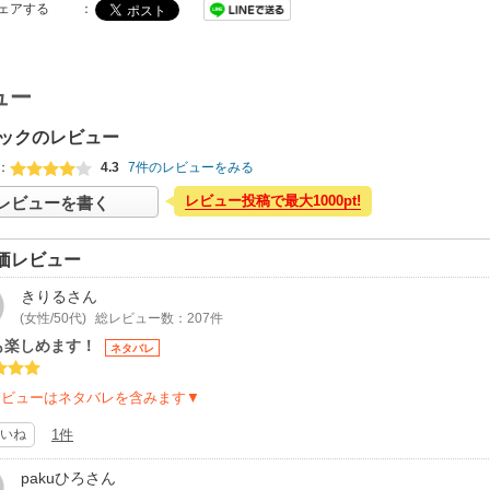
ェアする
：
ュー
ックのレビュー
：
4.3
7件のレビューをみる
レビュー投稿で最大1000pt!
レビューを書く
価レビュー
きりる
さん
(女性/50代)
総レビュー数：207件
も楽しめます！
ネタバレ
レビューはネタバレを含みます▼
いね
1件
pakuひろ
さん