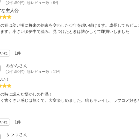
(女性/50代)
総レビュー数：9件
アな主人公
公の姫は幼い頃に将来の約束を交わした少年を想い続けます。成長してもピュ
れます。小さい頃夢中で読み、見つけたときは懐かしくて即買いしました!
いね
1件
みかん
さん
(女性/50代)
総レビュー数：11件
しい！
生の時に読んだ懐かしの作品！
全く古くさい感じは無くて、大変楽しめました。絵もキレイし、ラブコメ好き
いね
1件
サララ
さん