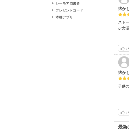
シーモア図書券
懐か
プレゼントコード
本棚アプリ
スト
少女
い
懐かし
子供
い
最新