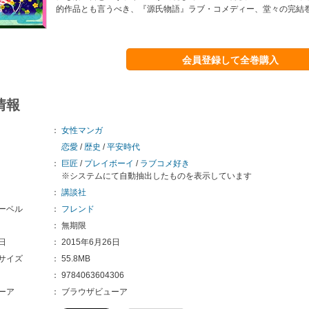
的作品とも言うべき、『源氏物語』ラブ・コメディー、堂々の完結巻!
会員登録して全巻購入
情報
：
女性マンガ
恋愛
/
歴史
/
平安時代
：
巨匠
/
プレイボーイ
/
ラブコメ好き
※システムにて自動抽出したものを表示しています
：
講談社
ーベル
：
フレンド
：
無期限
日
：
2015年6月26日
サイズ
：
55.8MB
：
9784063604306
ーア
：
ブラウザビューア