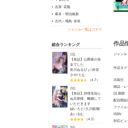
吉原･花魁
幕末・明治維新
古代～飛鳥･奈良
ジャンル一覧はコチラ
作品
総合ランキング
ジャンル
1位
【単話】公爵家の長
女でした
作品タグ
彩川ぬるぴょ
/
鈴音
さや
/
たむ
出版社
（4.7）
雑誌・レ
2位
【単話】拝啓見知ら
DL期限
ぬ旦那様、離婚して
配信開始
いただきます
ファイル
紬いろと
/
久川航璃
/
あいるむ
ISBN
（4.3）
対応ビュ
3位