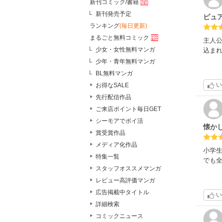
新刊コミック/書籍
新刊発売予定
ピュ
ランキング
(毎日更新)
まるごと無料コミック
主人
少女・女性無料マンガ
込ま
少年・青年無料マンガ
BL無料マンガ
い
お得なSALE
先行配信作品
ご来店ポイント毎日GET
シーモアでポイ活
懐か
賞受賞作品
メディア化作品
小学
特集一覧
でも
スタッフオススメマンガ
レビュー高評価マンガ
広告掲載中タイトル
い
詳細検索
コミックニュース