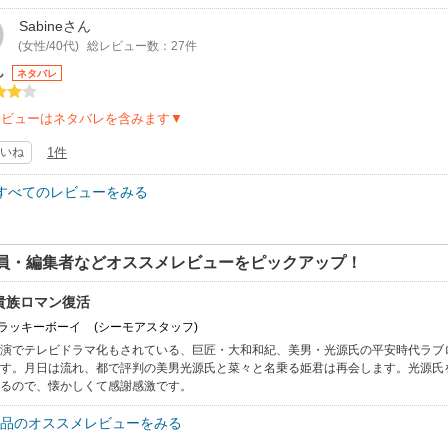
Sabine
さん
(女性/40代)
総レビュー数：27件
ん
ネタバレ
レビューはネタバレを含みます▼
いね
1件
すべてのレビューをみる
員・編集者などオススメレビューをピックアップ！
貴族ロマン復活
: ラッキーボーイ
(シーモアスタッフ)
演でテレビドラマ化もされている、巨匠・大和和紀、美男・光源氏の平安時代ラブ
す。月日は流れ、都で評判の美男光源氏と菜々と名乗る姫君は再会します。光源氏
るので、懐かしくて感謝感激です。
品のオススメレビューをみる