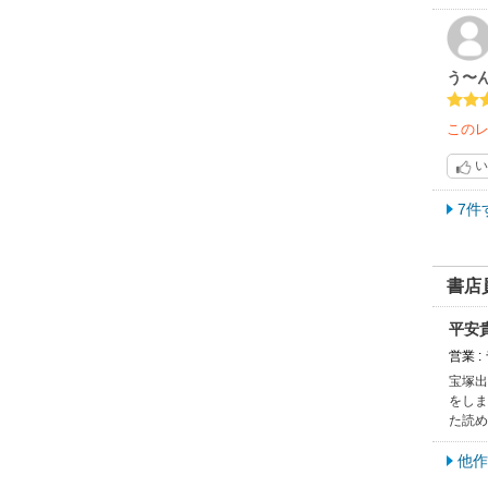
う〜
この
い
7件
書店
平安
営業 
宝塚出
をしま
た読め
他作