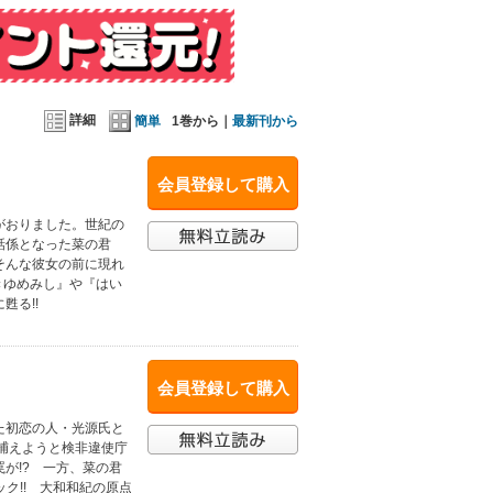
詳細
簡単
1巻から｜
最新刊から
会員登録して購入
がおりました。世紀の
話係となった菜の君
そんな彼女の前に現れ
きゆめみし』や『はい
甦る!!
会員登録して購入
た初恋の人・光源氏と
捕えようと検非違使庁
が!? 一方、菜の君
ク!! 大和和紀の原点