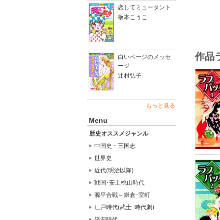
恋してミュータント
板本こうこ
作品
白いページのメッセ
ージ
辻村弘子
もっと見る
Menu
歴史オススメジャンル
中国史・三国志
世界史
近代(明治以降)
戦国･安土桃山時代
源平合戦～鎌倉･室町
江戸時代(武士･時代劇)
平安時代