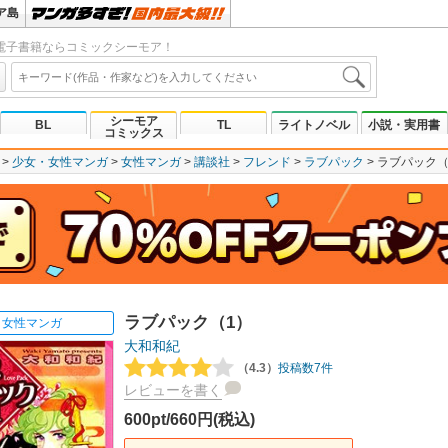
ア島
電子書籍ならコミックシーモア！
シーモア
BL
TL
ライトノベル
小説・実用書
コミックス
少女・女性マンガ
女性マンガ
講談社
フレンド
ラブパック
ラブパック（
ラブパック（1）
女性マンガ
大和和紀
（4.3）
投稿数7件
レビューを書く
600pt/660円(税込)