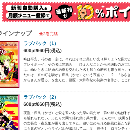
ラインナップ
全2巻完結
ラブパック（1）
600pt/660円(税込)
時は平安。花の都・京に、それはそれは美しい光り輝くような殿方
プレイボーイ、その名は光源氏！ ひょんなことから光源氏のお世
は、幼いときに結婚の約束を交わした名も知らぬ若君を想う日々。
たのは、京の町を騒がす疾風（かぜ）という夜盗で……!? 『あさ
からさんが通る』を生んだ、巨匠・大和和紀の初期の名作が、ここに
ラブパック（2）
600pt/660円(税込)
夜盗・疾風（かぜ）と愛を誓いあった菜の君だが、強い絆で結ばれ
も離れられない。ふたりの間で揺れ動く菜の君。 そんな中、疾風を
の女長官・夜叉姫が乗り出してきた。追い詰められる疾風に新たな罠
にも紫の宮というライバルが出現して……!? 痛快！ ロマンティッ