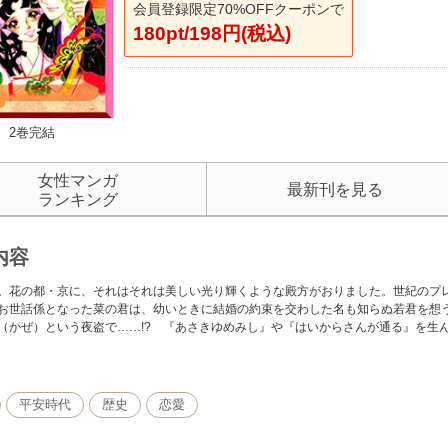
会員登録限定70%OFFクーポンで
180pt/198円(税込)
2巻完結
女性マンガ
最新刊を見る
ランキング
内容
。花の都・京に、それはそれは美しい光り輝くような殿方がおりました。世紀のプ
お世話係となった菜の君は、幼いときに結婚の約束を交わした名も知らぬ若君を想
（かぜ）という夜盗で……!? 『あさきゆめみし』や『はいからさんが通る』を生
平安時代
歴史
恋愛