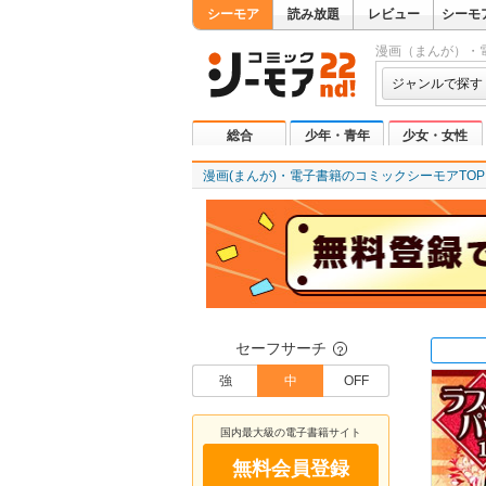
シーモア
読み放題
レビュー
シーモ
漫画（まんが）・
ジャンルで探す
総合
少年・青年
少女・女性
漫画(まんが)・電子書籍のコミックシーモアTOP
セーフサーチ
？
強
中
OFF
国内最大級の電子書籍サイト
無料会員登録