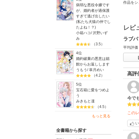
作品をシ
病弱な悪役令嬢です
が、婚約者が過保護
すぎて逃げ出したい
(私たち犬猿の仲でし
レビ
たよね！？)
小箱ハコ
/
沢野いず
み
ラブパ
（3.5）
平均評価
4位
婚約破棄の悪意は娼
館からお返しします
うもう
/
皐月めい
高評
（4.2）
5位
宝石箱に愛をつめよ
う
今で
みきもと凜
（4.5）
この
もっと見る
い
全書籍から探す