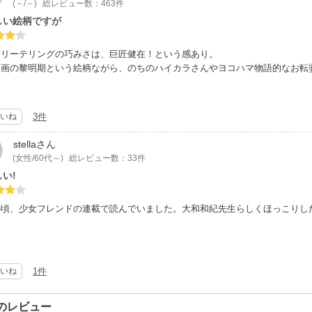
(－/－)
総レビュー数：463件
しい絵柄ですが
ーリーテリングの巧みさは、巨匠健在！という感あり。
漫画の黎明期という絵柄ながら、のちのハイカラさんやヨコハマ物語的なお転
いね
3件
stella
さん
(女性/60代～)
総レビュー数：33件
い!
の頃、少女フレンドの連載で読んでいました。大和和紀先生らしくほっこりし
いね
1件
のレビュー